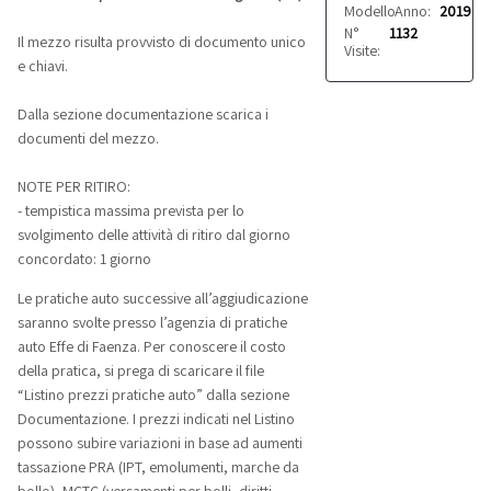
Modello:
Anno:
Escort
2019
N°
1132
Il mezzo risulta provvisto di documento unico
Visite:
e chiavi.
Dalla sezione documentazione scarica i
documenti del mezzo.
NOTE PER RITIRO:
- tempistica massima prevista per lo
svolgimento delle attività di ritiro dal giorno
concordato: 1 giorno
Le pratiche auto successive all’aggiudicazione
saranno svolte presso l’agenzia di pratiche
auto Effe di Faenza. Per conoscere il costo
della pratica, si prega di scaricare il file
“Listino prezzi pratiche auto” dalla sezione
Documentazione. I prezzi indicati nel Listino
possono subire variazioni in base ad aumenti
tassazione PRA (IPT, emolumenti, marche da