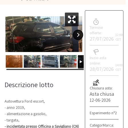
Termine
offerte:
12:00
27/07/2026
CET
Inizio asta
online:
14:00
28/07/2026
CET
Descrizione lotto
Chiusura asta:
Asta chiusa
12-06-2026
Autovettura Ford escort,
- anno 2019,
Esperimento n°2
- alimentazione a gasolio,
- targata,
Categoria:
Marca:
Automobili
Ford
- incidentata presso Officina a Savigliano (CN)