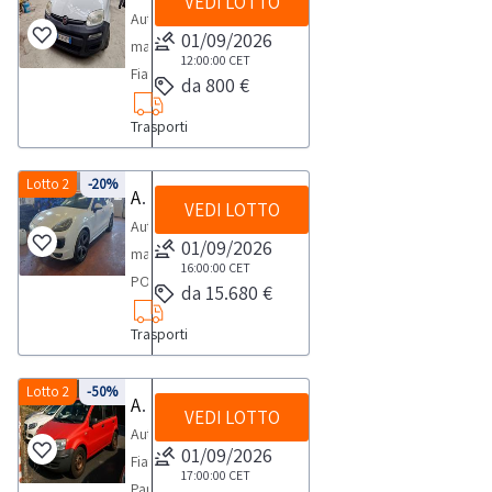
VEDI LOTTO
Automobile
01/09/2026
marca
12:00:00
CET
Fiat,
da 800 €
modello
Trasporti
Panda
Van,-
targa
Lotto 2
-20%
Autovettura Porsche
VEDI LOTTO
ES735TV,
Autovettura
-
01/09/2026
marca
anno
16:00:00
CET
PORSCHE
da 15.680 €
2013,
-
-
Trasporti
modello
kw
CAYENNE
55,00
4.134,
Lotto 2
-50%
Autovettura Fiat Panda
,-
VEDI LOTTO
-
cc1248,-
Autovettura
targata
01/09/2026
alimentazione
Fiat
FA364PP,
17:00:00
CET
gasolio,-
Panda