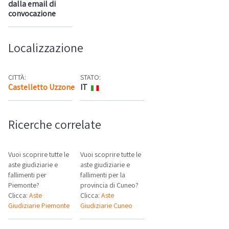
dalla email di
convocazione
Localizzazione
CITTÀ:
STATO:
Castelletto Uzzone
IT
Mappa
Ricerche correlate
Vuoi scoprire tutte le
Vuoi scoprire tutte le
aste giudiziarie e
aste giudiziarie e
fallimenti per
fallimenti per la
Piemonte?
provincia di Cuneo?
Clicca:
Aste
Clicca:
Aste
Giudiziarie Piemonte
Giudiziarie Cuneo