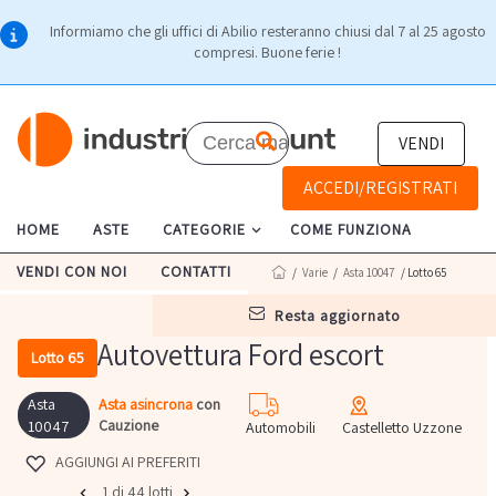
Informiamo che gli uffici di Abilio resteranno chiusi dal 7 al 25 agosto
compresi. Buone ferie !
VENDI
ACCEDI/REGISTRATI
HOME
ASTE
CATEGORIE
COME FUNZIONA
VENDI CON NOI
CONTATTI
/
Varie
/
Asta 10047
/ Lotto 65
resta aggiornato
Autovettura Ford escort
Lotto 65
Asta
Asta asincrona
con
Cauzione
10047
Automobili
Castelletto Uzzone
AGGIUNGI AI PREFERITI
1 di 44 lotti