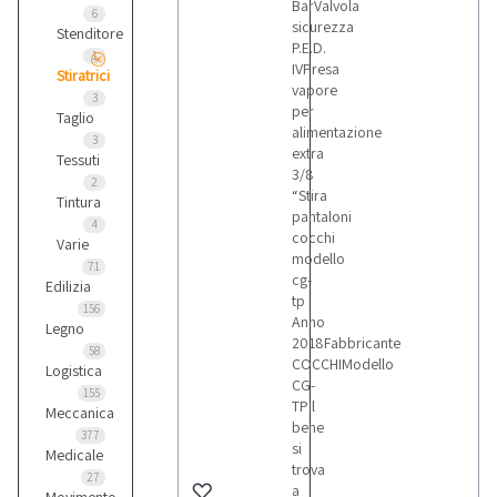
BarValvola
6
sicurezza
Stenditore
P.E.D.
1
IVPresa
Stiratrici
vapore
3
per
Taglio
alimentazione
3
extra
Tessuti
3/8
2
“Stira
Tintura
pantaloni
4
cocchi
Varie
modello
71
cg-
Edilizia
tp
156
Anno
Legno
2018Fabbricante
58
COCCHIModello
Logistica
CG-
155
TPIl
Meccanica
bene
377
si
Medicale
trova
27
a