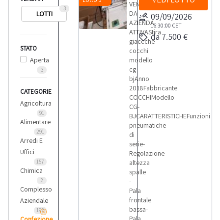
VENDITA
3
DA
LOTTI
09/09/2026
AZIENDA
16:30:00
CET
ATTIVAStira
da 7.500 €
giaccche
STATO
cocchi
Aperta
modello
cg-
3
bjAnno
2018Fabbricante
CATEGORIE
COCCHIModello
Agricoltura
CG-
91
BJCARATTERISTICHEFunzioni
Alimentare
pneumatiche
291
di
Arredi E
serie-
Uffici
Regolazione
157
altezza
Chimica
spalle
2
-
Complesso
Pala
frontale
Aziendale
bassa-
192
Pala
Confezione