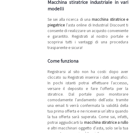
subito una
Macchina stiratrice industriale in vari
macchina
modelli
stiratrice
usata!
Se sei alla ricerca di una
macchina stiratrice e
Vuoi essere
piegatrice
l'asta online di Industrial Discount ti
informato
sulle
consente di realizzare un acquisto conveniente
stiratrici e
e garantito. Registrati al nostro portale e
sugli altri
scoprirai tutti i vantaggi di una procedura
lotti del
settore
trasparente e sicura!
confezione?
Iscriviti alla
nostra
Come funziona
newsletter!
Riceverai
ogni
Registrarsi al sito non ha costi: dopo aver
settimana i
cliccato su Registrati inserirai i dati anagrafici.
nuovi
In pochi istanti potrai effettuare l'accesso,
articoli in
vendita.
versare il deposito e fare l'offerta per la
stiratrice. Dal portale puoi monitorare
comodamente l'andamento dell'asta: tramite
una email ti verrà confermata la validità della
tua prima offerta e ne riceverai un'altra quando
la tua offerta sarà superata. Come sai, infatti,
potrai aggiudicarti la
macchina stiratrice a rullo
e altri macchinari oggetto d'asta, solo se la tua