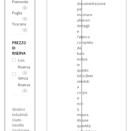
Piemonte
documentazione
1
per
Puglia
visionare
1
ulteriori
Toscana
dettagli
1
e
l'elenco
completo
PREZZO
dei
DI
RISERVA
beni
inclusi
Con
in
Riserva
questo
1
lotto.Beni
Senza
venduti
Riserva
a
2
corpo
e
non
a
Stiratrici
misura.
Industriali
Usate -
Alcune
Vendite
quantità
Giudiziarie