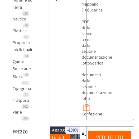
Movimento
Mappano
Terra
(TO)Scarica
110
il
Nautico
PDF
28
della
Plastica
scheda
45
tecnica
Proprietà
dalla
Intellettuali
sezione
44
documentazione
Quote
lottoScarica
Societarie
i
documenti
46
Stock
dalla
121
sezione
Tipografia
documentazione
21
lotto
Trasporti
662
Varie
Confezione
326
Asta 9958
-100%
PREZZO
Attrezzatura industriale per stireria
VEDI LOTTO
Lotto 1