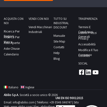
ACQUISTA CON
VENDI CON NOI
TUTTO SU
TRASPARENZA
NOI
INDUSTRIAL
Vendi Macchinari
Termini E
DISCOUNT
Ricerca Per
Industriali
Condizioni
Listino Prezzi
Manuale
Regioni
Generali
Ricerca Per
Privacy
Site Map
Marca
Aste Aperte
Accessibilità
Contatti
Aste Chiuse
Modifica Il Tuo
Help
Calendario
Consenso
Cookies
Blog
SOCIAL
Italiano
Inglese
Abilio S.p.A.
Società a socio unico © 2026
UNI EN ISO 9001:2015
Email:
info@abilio.com
| Telefono:
+39 0546 046747
| Sito
Web:
www.abilio.com
| Pec:
abilio@pec.illimity.com