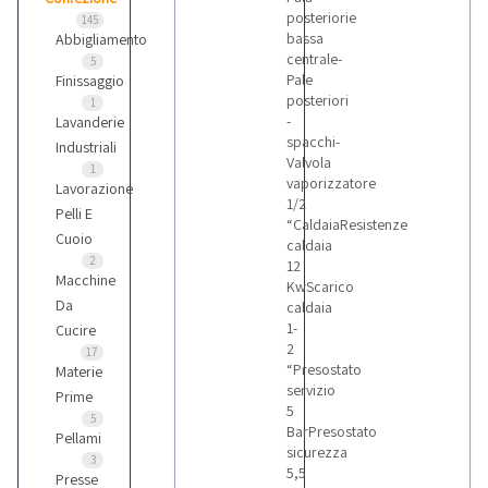
posteriorie
145
bassa
Abbigliamento
centrale-
5
Pale
Finissaggio
posteriori
1
-
Lavanderie
spacchi-
Industriali
Valvola
1
vaporizzatore
Lavorazione
1/2
Pelli E
“CaldaiaResistenze
Cuoio
caldaia
2
12
Macchine
KwScarico
Da
caldaia
1-
Cucire
2
17
“Presostato
Materie
servizio
Prime
5
5
BarPresostato
Pellami
sicurezza
3
5,5
Presse