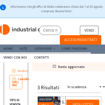
Informiamo che gli uffici di Abilio resteranno chiusi dal 7 al 25 agosto
compresi. Buone ferie !
VENDI
ACCEDI/REGISTRATI
HOME
ASTE
CATEGORIE
COME FUNZIONA
VENDI CON NOI
CONTATTI
resta aggiornato
Stiratrici
Cancella
tutti i
filtri
3
Risultati
Asta 9204
TIPO DI
Stira giacche e pantaloni Cocchi cg-bj
VEDI LOTTO
VENDITA
Lotto 3