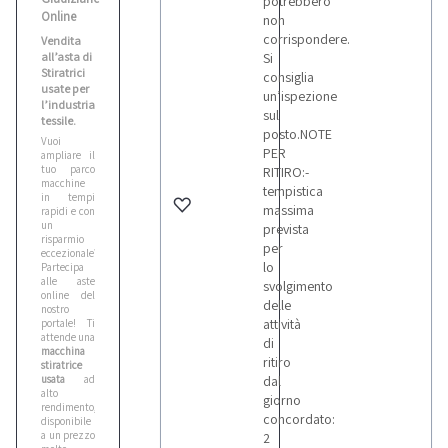
potrebbero
Online
non
corrispondere.
Vendita
all’asta di
Si
Stiratrici
consiglia
usate per
un’ispezione
l’industria
sul
tessile.
posto.NOTE
Vuoi
PER
ampliare il
tuo parco
RITIRO:-
macchine
tempistica
in tempi
massima
rapidi e con
un
prevista
risparmio
per
eccezionale?
lo
Partecipa
alle aste
svolgimento
online del
delle
nostro
attività
portale! Ti
attende una
di
macchina
ritiro
stiratrice
usata
ad
dal
alto
giorno
rendimento,
concordato:
disponibile
a un prezzo
2