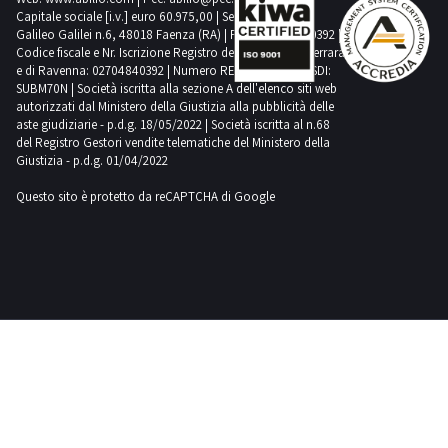
Capitale sociale [i.v.] euro 60.975,00 | Sede legale in Via
Galileo Galilei n.6, 48018 Faenza (RA) | P.IVA: 02704840392 |
Codice fiscale e Nr. Iscrizione Registro delle Imprese di Ferrara
e di Ravenna: 02704840392 | Numero REA RA 224830 | SDI:
SUBM70N | Società iscritta alla sezione A dell'elenco siti web
autorizzati dal Ministero della Giustizia alla pubblicità delle
aste giudiziarie - p.d.g. 18/05/2022 | Società iscritta al n.68
del Registro Gestori vendite telematiche del Ministero della
Giustizia - p.d.g. 01/04/2022
Questo sito è protetto da reCAPTCHA di Google