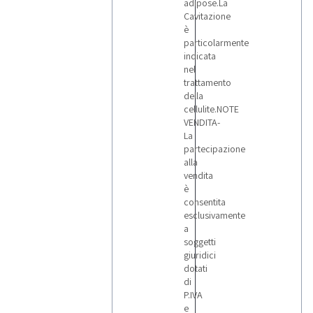
adipose.La
Cavitazione
è
particolarmente
indicata
nel
trattamento
della
cellulite.NOTE
VENDITA-
La
partecipazione
alla
vendita
è
consentita
esclusivamente
a
soggetti
giuridici
dotati
di
P.IVA
e