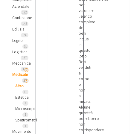
per
Aziendale
visionare
192
l'elenco
Confezione
completo
145
dei
Edilizia
beni
156
inclusi
Legno
in
61
questo
Logistica
lotto.
157
Beni
Meccanica
venduti
382
a
Medicale
corpo
27
e
Altro
non
11
a
Estetica
misura.
4
Alcune
Microscopi
quantità
1
potrebbero
Spettrometri
non
1
corrispondere.
Movimento