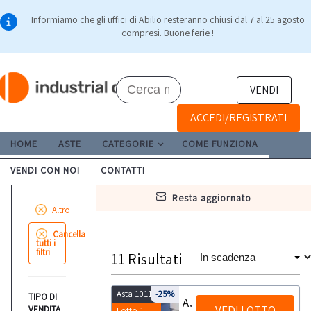
Informiamo che gli uffici di Abilio resteranno chiusi dal 7 al 25 agosto
compresi. Buone ferie !
VENDI
ACCEDI/REGISTRATI
HOME
ASTE
CATEGORIE
COME FUNZIONA
VENDI CON NOI
CONTATTI
resta aggiornato
Altro
Cancella
tutti i
filtri
11
Risultati
Asta 10113
-25%
TIPO DI
Arredamento e attrezzatura odontoiatrica
VEDI LOTTO
VENDITA
Lotto 1