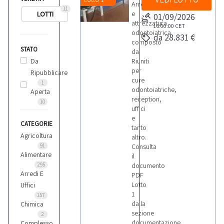
Arredamento
11
e
LOTTI
01/09/2026
attrezzatura
16:00:00
CET
odontoiatrica
da 28.831 €
composto
STATO
da:
Da
Riuniti
per
Ripubblicare
cure
1
odontoiatriche,
Aperta
reception,
10
uffici
e
CATEGORIE
tanto
Agricoltura
altro.
91
Consulta
Alimentare
il
295
documento
Arredi E
PDF
Lotto
Uffici
1
157
dalla
Chimica
sezione
2
documentazione
Complesso