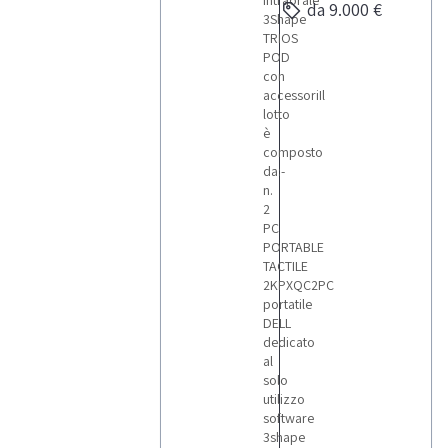
intraorale
da 9.000 €
3Shape
TRIOS
POD
con
accessoriIl
lotto
è
composto
da:-
n.
2
PC
PORTABLE
TACTILE
2KPXQC2PC
portatile
DELL
dedicato
al
solo
utilizzo
software
3shape