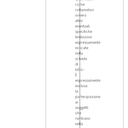
come
rottamatori
ovvero
altre
eventuali
specifiche
limitazioni
espressamente
indicate
nella
scheda
di
lotto.-
È
espressamente
esclusa
la
partecipazione
ai
soggetti
che
rientrano
nella