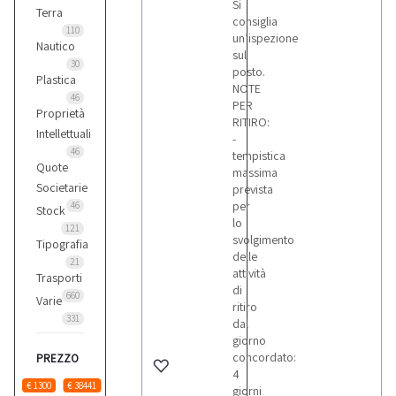
Si
Terra
consiglia
110
un’ispezione
Nautico
sul
30
posto.
Plastica
NOTE
46
PER
Proprietà
RITIRO:
Intellettuali
-
46
tempistica
Quote
massima
Societarie
prevista
per
46
Stock
lo
121
svolgimento
Tipografia
delle
21
attività
Trasporti
di
660
Varie
ritiro
331
dal
giorno
concordato:
PREZZO
4
€ 1300
€ 38441
giorni