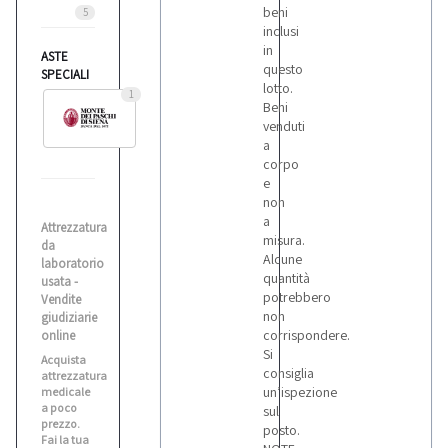
beni
5
inclusi
in
ASTE
questo
SPECIALI
lotto.
1
Beni
venduti
a
corpo
e
non
a
Attrezzatura
misura.
da
Alcune
laboratorio
quantità
usata -
potrebbero
Vendite
non
giudiziarie
corrispondere.
online
Si
Acquista
consiglia
attrezzatura
un’ispezione
medicale
a poco
sul
prezzo.
posto.
Fai la tua