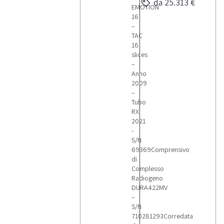
da 25.313 €
EMOTION
16
–
TAC
16
slices
–
Anno
2009
–
Tubo
RX
2021
-
S/N
69369Comprensivo
di
Complesso
Radiogeno
DURA422MV
–
S/N
710281293Corredata