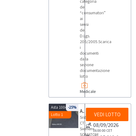
categoria
dei
“consumatori”
ai
sensi
del
D.Lgs.
206/2005.Scarica
i
documenti
dalla
sezione
documentazione
lotto
Medicale
Asta 10044
-25%
Apparecchiatura per TAC Siemens
VEDI LOTTO
Lotto 1
Sistema
CT
08/09/2026
Siemens
16:00:00
CET
SOMATOM