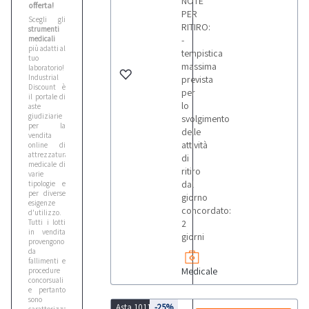
NOTE
offerta!
PER
Scegli gli
RITIRO:
strumenti
medicali
-
più adatti al
tempistica
tuo
massima
laboratorio!
Industrial
prevista
Discount è
per
il portale di
lo
aste
giudiziarie
svolgimento
per la
delle
vendita
attività
online di
attrezzatura
di
medicale di
ritiro
varie
dal
tipologie e
per diverse
giorno
esigenze
concordato:
d'utilizzo.
Tutti i lotti
2
in vendita
giorni
provengono
da
fallimenti e
Medicale
procedure
concorsuali
e pertanto
sono
Asta 10116
-25%