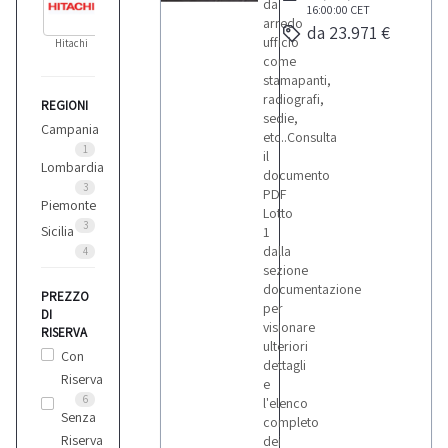
da
16:00:00
CET
arredo
da 23.971 €
ufficio
Hitachi
come
stamapanti,
radiografi,
REGIONI
sedie,
Campania
etc..Consulta
1
il
Lombardia
documento
3
PDF
Piemonte
Lotto
3
Sicilia
1
dalla
4
sezione
documentazione
PREZZO
per
DI
visionare
RISERVA
ulteriori
Con
dettagli
Riserva
e
6
l'elenco
Senza
completo
Riserva
dei