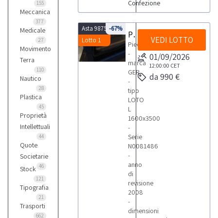
Confezione
155
Meccanica
377
Asta 9875
-67%
Medicale
Piedaggiatrice Ger
VEDI LOTTO
Lotto 1
27
Piedaggiatrice
Movimento
-
01/09/2026
Terra
marca
12:00:00
CET
110
GER
da 990 €
Nautico
-
28
tipo
Plastica
LOTO
45
L
Proprietà
1600x3500
Intellettuali
-
Serie
44
Quote
N0081486
-
Societarie
anno
46
Stock
di
121
revisione
Tipografia
2008
21
-
Trasporti
dimensioni
662