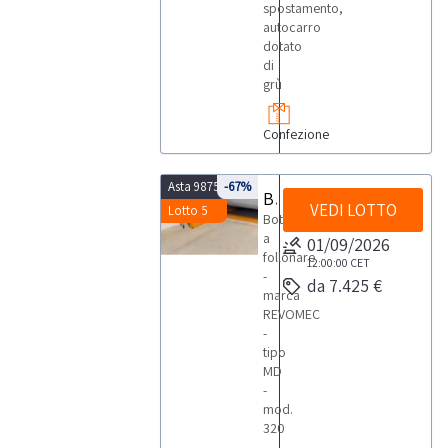
spostamento,
autocarro
dotato
di
grù
Confezione
Asta 9875
-67%
Bottale Revomec
VEDI LOTTO
Lotto 5
Bottale
a
01/09/2026
follonare
12:00:00
CET
-
da 7.425 €
marca
REVOMEC
-
tipo
MD
-
mod.
320
-