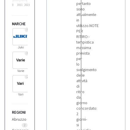
pertanto
0
1011
2023
sono
attualmente
in
MARCHE
utilizzo.NOTE
9
PER
RITIRO:-
tempistica
massima
Juki
prevista
8
per
lo
svolgimento
Varie
delle
2
attività
di
ritiro
Vari
dal
giorno
concordato:
REGIONI
2
Abruzzo
giorni-
si
2