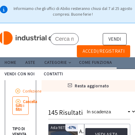
Informiamo che gli uffici di Abilio resteranno chiusi dal 7 al 25 agosto
compresi. Buone ferie !
VENDI
ACCEDI/REGISTRATI
HOME
ASTE
CATEGORIE
COME FUNZIONA
VENDI CON NOI
CONTATTI
resta aggiornato
Confezione
Cancella
tutti i
filtri
145
Risultati
Asta 9875
-67%
TIPO DI
Attrezzature e macchinari per la concia e Autocarro Mercedes
VEDI ASTA
VENDITA