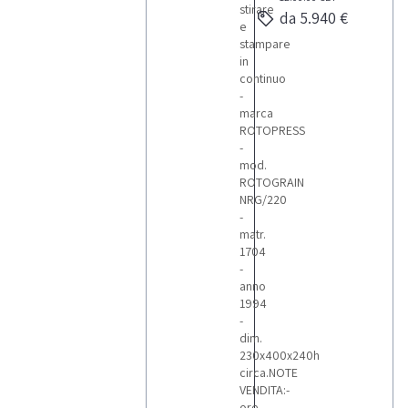
stirare
da 5.940 €
e
stampare
in
continuo
-
marca
ROTOPRESS
-
mod.
ROTOGRAIN
NRG/220
-
matr.
1704
-
anno
1994
-
dim.
230x400x240h
circa.NOTE
VENDITA:-
ore