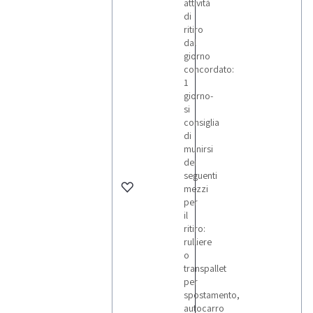
attività
Discount!
di
ritiro
dal
giorno
concordato:
1
giorno-
si
consiglia
di
munirsi
dei
seguenti
mezzi
per
il
ritiro:
rulliere
o
transpallet
per
spostamento,
autocarro