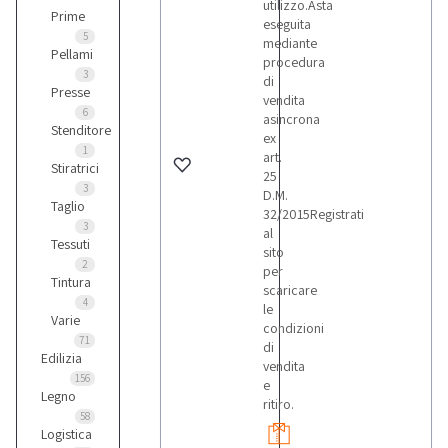
utilizzo.Asta
Prime
eseguita
5
mediante
Pellami
procedura
3
di
Presse
vendita
6
asincrona
Stenditore
ex
1
art.
Stiratrici
25
3
D.M.
Taglio
32/2015Registrati
3
al
Tessuti
sito
2
per
Tintura
scaricare
4
le
Varie
condizioni
71
di
Edilizia
vendita
156
e
Legno
ritiro.
58
Logistica