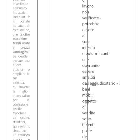
di
investendo
lavoro
nell’usato.
non
Industrial
Discount è
verificate.-
il portale
potrebbe
italiano di
essere
aste online,
che ti offre
al
macchine
suo
tessili usate
interno
a prezzi
vantaggiosi
.
oleolubrificanti
Se desideri
che
avviare una
dovranno
nuova
attività o
essere
ampliare la
smaltiti
tua
azienda,
dall'aggiudicatario.- i
qui troverai
beni
le migliori
mobili
attrezzature
per la
oggetto
confezione
di
tessile.
vendita
Macchine
da cucire,
sono
stiratrici,
facenti
spazzolatrici,
parte
stenditrici:
un catalogo
del
ampio e