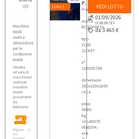
Riserva
Pressa Rotopress
VEDI LOTTO
143
Lotto 2
Pressa
-
01/09/2026
marca
12:00:00
CET
Macchine
ROTOPRESS
da 3.465 €
tessili
-
usate e
tipo
attrezzatura
CLXN
per la
22/497
confezione
-
tessile
n°
Vendita
12000573N
all'asta di
-
macchinari
dimensioni
usati per
360x210x180h
industria
circa
tessile
provenienti
-
da
peso
fallimenti
4600
kg
circaNOTE
VENDITA:-
Migliora il
ore
tuo
business