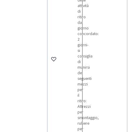
delle
attività
di
ritiro
dal
giorno
concordato:
2
giorni-
si
consiglia
di
munirsi
dei
seguenti
mezzi
per
il
ritiro:
Attrezzi
per
smontaggio,
rulliere
per