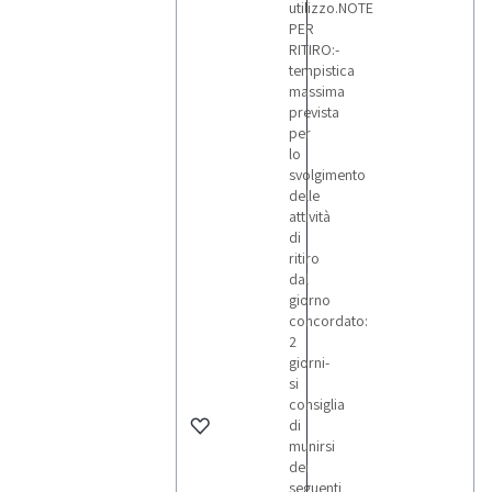
utilizzo.NOTE
PER
RITIRO:-
tempistica
massima
prevista
per
lo
svolgimento
delle
attività
di
ritiro
dal
giorno
concordato:
2
giorni-
si
consiglia
di
munirsi
dei
seguenti