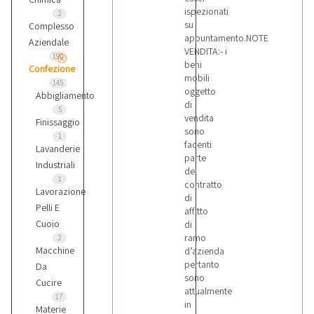
ispezionati
2
su
Complesso
appuntamento.NOTE
Aziendale
VENDITA:- i
190
beni
Confezione
mobili
145
oggetto
Abbigliamento
di
5
vendita
Finissaggio
sono
1
facenti
Lavanderie
parte
Industriali
del
1
contratto
Lavorazione
di
Pelli E
affitto
Cuoio
di
ramo
2
Macchine
d’azienda
pertanto
Da
sono
Cucire
attualmente
17
in
Materie