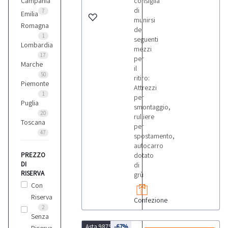
Campania
consiglia
di
7
Emilia
munirsi
Romagna
dei
1
seguenti
Lombardia
mezzi
17
per
Marche
il
50
ritiro:
Piemonte
Attrezzi
1
per
Puglia
smontaggio,
20
rulliere
Toscana
per
47
spostamento,
autocarro
PREZZO
dotato
DI
di
RISERVA
grù
Con
Riserva
Confezione
2
Senza
Asta 9875
-67%