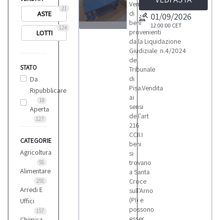
Vendita
21
di
ASTE
01/09/2026
beni
12:00:00
CET
124
provenienti
LOTTI
23
dalla Liquidazione
Giudiziale n.4/2024
del
STATO
Tribunale
di
Da
Pisa.Vendita
Ripubblicare
LOTTI
ai
18
sensi
Aperta
dell'art
127
216
CCII.I
CATEGORIE
beni
Agricoltura
si
trovano
91
Alimentare
a Santa
Croce
291
Arredi E
sull'Arno
(PI) e
Uffici
possono
157
esser
Chimica