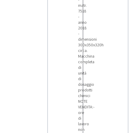
matr.
7518
-
anno
2018
-
dimensioni
300x350x320h
circa.
Macchina
completa
di
unità
di
dosaggio
prodotti
chimici
NOTE
VENDITA:-
ore
di
lavoro
non