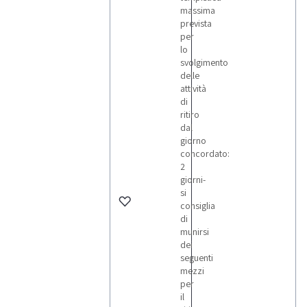
massima
prevista
per
lo
svolgimento
delle
attività
di
ritiro
dal
giorno
concordato:
2
giorni-
si
consiglia
di
munirsi
dei
seguenti
mezzi
per
il