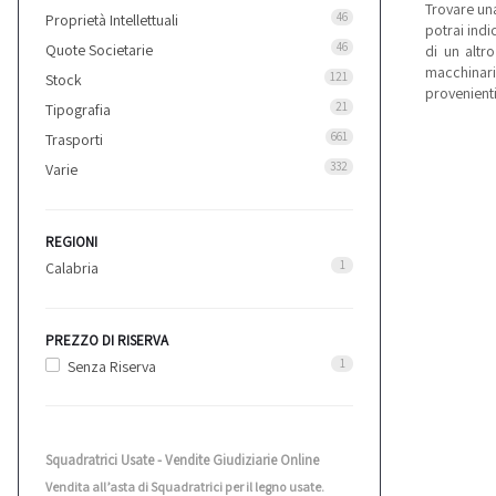
Trovare u
46
Proprietà Intellettuali
potrai indi
46
Quote Societarie
di un altro
macchinari
121
Stock
provenienti
21
Tipografia
661
Trasporti
332
Varie
REGIONI
1
Calabria
PREZZO DI RISERVA
1
Senza Riserva
Squadratrici Usate - Vendite Giudiziarie Online
Vendita all’asta di Squadratrici per il legno usate.