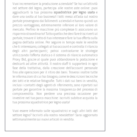
Vuoi incrementare la produzione aziendale? Se hai un’attività
nel settore del legno, partecipa alle nostre aste online: puoi
aggiudicarti la tua prossima
squadratrice per legno usata
e
dare una svolta al tuo business! I lotti messi all’asta sul nostro
portale provengono dai fallimenti aziendali e hanno quindi un
prezzo vantaggioso, estremamente inferiore al loro valore di
mercato. Perfino le macchine più complesse ti assicurano un
risparmio straordinario! Tutto quello che devi fare è iscriverti al
portale, trovare il lotto di tuo interesse e fare la tua offerta sulla
pagina dell’asta online. Per seguire in tempo reale le vendite
che ti interessano, collegati al tuo account e controlla il rilancio
degli altri partecipanti; potrai contrastarne le strategie
utilizzando l’offerta statica o il sistema di rilancio automatico
Proxy Bid, grazie al quale puoi abbandonare la postazione e
dedicarti ad altre attività. Il nostro staff ti supporterà in ogni
fase della trattativa, dalla creazione dell’account personale
fino alle operazioni per il ritiro dei beni. Troverai inoltre tutte
le informazioni di cui hai bisogno, come le descrizioni tecniche
dei lotti e le relative fotografie. Tutti i dati sui beni in vendita,
inclusi i contatti degli agenti di riferimento, sono riportati sul
portale per garantire la massima trasparenza del processo di
compravendita. Non perdere una preziosa occasione per
investire nel tuo parco macchine: iscriviti subito e acquista la
tua prossima squadratrice per legno usata!
Vuoi essere informato sulle squadratrici e sugli altri lotti del
settore legno? Iscriviti alla nostra newsletter! Sarai aggiornato
settimanalmente sui nuovi articoli in vendita.