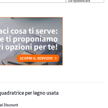
Da ripubblicare
 squadratrice per legno usata
ial Discount