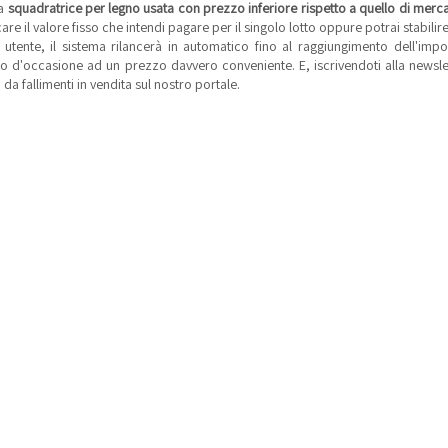
na
squadratrice per legno usata con prezzo inferiore rispetto a quello di merc
care il valore fisso che intendi pagare per il singolo lotto oppure potrai stabil
 utente, il sistema rilancerà in automatico fino al raggiungimento dell'impor
o d'occasione ad un prezzo davvero conveniente. E, iscrivendoti alla newslett
 da fallimenti in vendita sul nostro portale.