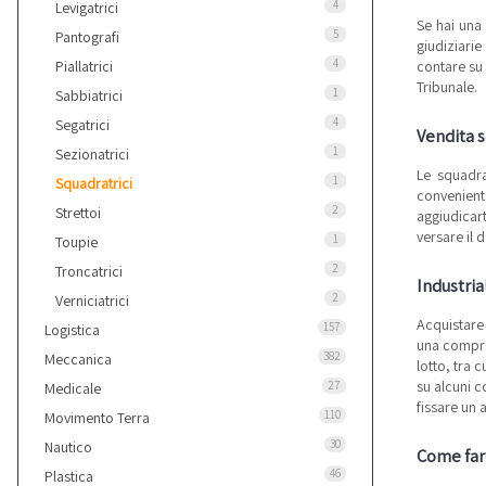
4
Levigatrici
Se hai una 
5
Pantografi
giudiziarie
4
Piallatrici
contare su 
Tribunale.
1
Sabbiatrici
4
Segatrici
Vendita s
1
Sezionatrici
Le squadra
1
Squadratrici
conveniente
2
Strettoi
aggiudicart
versare il 
1
Toupie
2
Troncatrici
Industria
2
Verniciatrici
Acquistar
157
Logistica
una comprov
382
Meccanica
lotto, tra 
su alcuni c
27
Medicale
fissare un 
110
Movimento Terra
30
Nautico
Come fare
46
Plastica