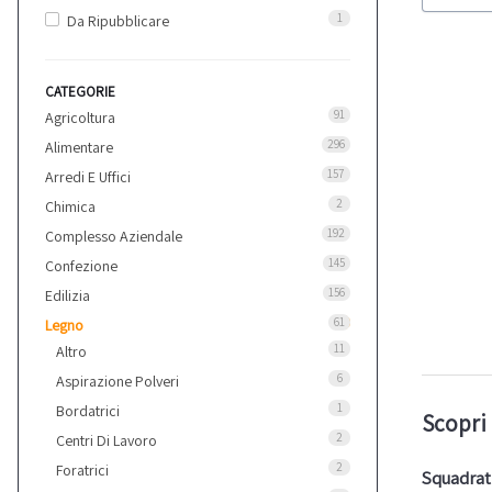
1
Da Ripubblicare
CATEGORIE
91
Agricoltura
296
Alimentare
157
Arredi E Uffici
2
Chimica
192
Complesso Aziendale
145
Confezione
156
Edilizia
61
Legno
11
Altro
6
Aspirazione Polveri
1
Bordatrici
Scopri 
2
Centri Di Lavoro
2
Foratrici
Squadratr