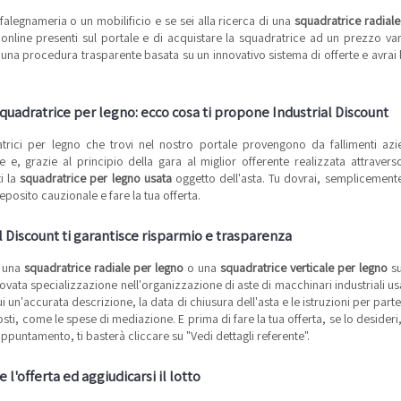
falegnameria o un mobilificio e se sei alla ricerca di una
squadratrice radiale
 online presenti sul portale e di acquistare la squadratrice ad un prezzo van
una procedura trasparente basata su un innovativo sistema di offerte e avrai l'
quadratrice per legno: ecco cosa ti propone Industrial Discount
trici per legno che trovi nel nostro portale provengono da fallimenti a
 e, grazie al principio della gara al miglior offerente realizzata attraverso
i la
squadratrice per legno usata
oggetto dell'asta. Tu dovrai, semplicemente,
deposito cauzionale e fare la tua offerta.
l Discount ti garantisce risparmio e trasparenza
e una
squadratrice radiale per legno
o una
squadratrice verticale per legno
su
ata specializzazione nell'organizzazione di aste di macchinari industriali usati
cui un'accurata descrizione, la data di chiusura dell'asta e le istruzioni per par
osti, come le spese di mediazione. E prima di fare la tua offerta, se lo desideri
appuntamento, ti basterà cliccare su "Vedi dettagli referente".
 l'offerta ed aggiudicarsi il lotto