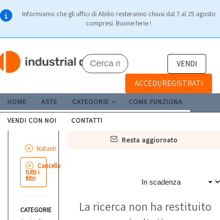
Informiamo che gli uffici di Abilio resteranno chiusi dal 7 al 25 agosto
compresi. Buone ferie !
VENDI
ACCEDI/REGISTRATI
HOME
ASTE
CATEGORIE
COME FUNZIONA
VENDI CON NOI
CONTATTI
resta aggiornato
Natanti
Cancella
tutti i
filtri
La ricerca non ha restituito
CATEGORIE