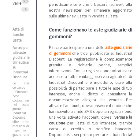
660
Varie
periodicamente e che ti basterà iscriverti alla
332
nostra newsletter per rimanere aggiornato
sulle ultime navi usate in vendita all’asta.
Come funzionano le aste giudiziarie di
Asta di
barche
gommoni?
usate
È facile partecipare a una delle
aste giudiziarie
Partecipa
alle aste
di gommoni
che trovi pubblicate su Industrial
giudiziarie
Discount. La registrazione è completamente
di nautica
gratuita e richiede poche, semplici
su
informazioni. Con la registrazione potrai avere
Industrial
accesso a tutti i vantaggi riservati agli utenti di
Discount
Industrial Discount che includono, oltre alla
Se stai
possibilità di partecipare a tutte le aste di tuo
cercando
un’imbarcazione
interesse, anche il diritto di consultare la
poco
documentazione allegata alla vendita. Per
costosa, sei
nel posto
attivare l’account, dovrai inserire il codice che
giusto!
hai ricevuto tramite SMS dopo la registrazione.
Industrial
Una volta attivato l’account, dovrai
versare la
Discount
offre tante
cauzione
per l’asta di tuo interesse, tramite
occasioni di
carta di credito o bonifico bancario.
risparmio,
Dopodiché… sei pronto per fare la tua offerta!
grazie alle