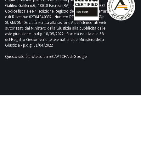
Galileo Galilei n.6, 48018 Faenza (RA) | P.IVA: 02704840392 |
Codice fiscale e Nr. Iscrizione Registro delle Imprese di Ferrara
e di Ravenna: 02704840392 | Numero REA RA 224830 | SDI:
SUBM70N | Società iscritta alla sezione A dell'elenco siti web
autorizzati dal Ministero della Giustizia alla pubblicità delle
aste giudiziarie - p.d.g. 18/05/2022 | Società iscritta al n.68
del Registro Gestori vendite telematiche del Ministero della
Giustizia - p.d.g. 01/04/2022
Questo sito è protetto da reCAPTCHA di Google