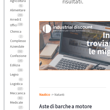
risultati.
Agricoltura
91
Alimentare
295
Arredi E
158
Uffici
Chimica
2
Complesso
Aziendale
192
Confezione
145
Edilizia
156
Legno
61
Logistica
157
Meccanica
Nautico
-> Natanti
382
Medicale
Aste di barche a motore
27