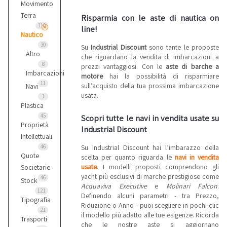
Movimento
Terra
Risparmia con le aste di nautica on
110
line!
Nautico
30
Su
Industrial Discount
sono tante le proposte
Altro
che riguardano la vendita di imbarcazioni a
8
prezzi vantaggiosi. Con le
aste di barche a
Imbarcazioni
motore
hai la possibilità di risparmiare
11
sull’acquisto della tua prossima imbarcazione
Navi
usata.
1
Plastica
45
Scopri tutte le navi in vendita usate su
Proprietà
Industrial Discount
Intellettuali
Su Industrial Discount hai l’imbarazzo della
46
Quote
scelta per quanto riguarda le
navi in vendita
usate
. I modelli proposti comprendono gli
Societarie
yacht più esclusivi di marche prestigiose come
46
Stock
Acquaviva Executive
e
Molinari Falcon
.
121
Definendo alcuni parametri - tra Prezzo,
Tipografia
Riduzione o Anno - puoi scegliere in pochi clic
21
il modello più adatto alle tue esigenze. Ricorda
Trasporti
che le nostre aste si aggiornano