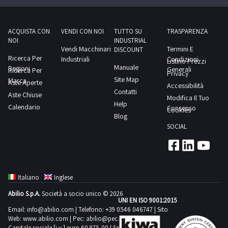
oppure no.
Se hai
bisogno di
assistenza
ACQUISTA CON
VENDI CON NOI
TUTTO SU
TRASPARENZA
immediata,
contattaci
NOI
INDUSTRIAL
tramite la
Vendi Macchinari
Termini E
DISCOUNT
live chat del
Ricerca Per
Industriali
Condizioni
portale: ti
Listino Prezzi
Manuale
Regioni
aiuteremo a
Generali
Ricerca Per
Privacy
risolvere
Site Map
Marca
Aste Aperte
ogni dubbio
Accessibilità
o
Contatti
Aste Chiuse
perplessità.
Modifica Il Tuo
Non
Help
Calendario
Consenso
Cookies
lasciarti
Blog
sfuggire
l’occasione,
SOCIAL
registrati al
portale e
partecipa
alla
prossima
asta online
!
Italiano
Inglese
Abilio S.p.A.
Società a socio unico © 2026
UNI EN ISO 9001:2015
Email:
info@abilio.com
| Telefono:
+39 0546 046747
| Sito
Web:
www.abilio.com
| Pec:
abilio@pec.illimity.com
Capitale sociale [i.v.] euro 60.975,00 | Sede legale in Via