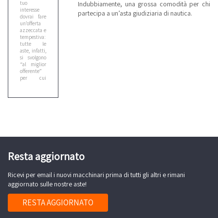
Indubbiamente, una grossa comodità per chi
tuo
interesse
partecipa a un’asta giudiziaria di nautica.
dovrai fare
un’offerta
azzeccata e
tempestiva:
tutte le
aste, infatti,
si svolgono
“al miglior
offerente”
per cui
l’aggiudicatario
è colui che
ha offerto il
prezzo più
alto al
termine
dell’asta. Il
nostro
sistema
è
sicuro e
Resta aggiornato
trasparente
:
ogni offerta
viene
registrata
Ricevi per email i nuovi macchinari prima di tutti gli altri e rimani
telematicamente
aggiornato sulle nostre aste!
e potrai
verificare in
tempo reale
RESTA AGGIORNATO
se stai
vincendo