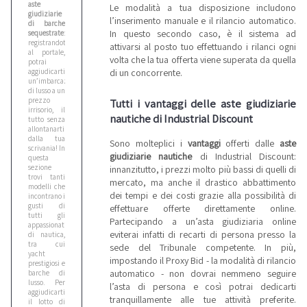
aste
Le modalità a tua disposizione includono
giudiziarie
l’inserimento manuale e il rilancio automatico.
di barche
In questo secondo caso, è il sistema ad
sequestrate
:
registrandoti
attivarsi al posto tuo effettuando i rilanci ogni
al portale,
volta che la tua offerta viene superata da quella
potrai
di un concorrente.
aggiudicarti
un’imbarcazione
di lusso a un
prezzo
Tutti i vantaggi delle aste giudiziarie
irrisorio, il
nautiche di Industrial Discount
tutto senza
allontanarti
dalla tua
Sono molteplici i
vantaggi
offerti dalle
aste
scrivania! In
giudiziarie nautiche
di Industrial Discount:
questa
sezione
innanzitutto, i prezzi molto più bassi di quelli di
trovi tanti
mercato, ma anche il drastico abbattimento
modelli che
dei tempi e dei costi grazie alla possibilità di
incontrano i
gusti di
effettuare offerte direttamente online.
tutti gli
Partecipando a un’asta giudiziaria online
appassionati
eviterai infatti di recarti di persona presso la
di nautica,
tra cui
sede del Tribunale competente. In più,
yacht
impostando il Proxy Bid - la modalità di rilancio
prestigiosi e
automatico - non dovrai nemmeno seguire
barche di
lusso. Per
l’asta di persona e così potrai dedicarti
aggiudicarti
tranquillamente alle tue attività preferite.
il lotto di