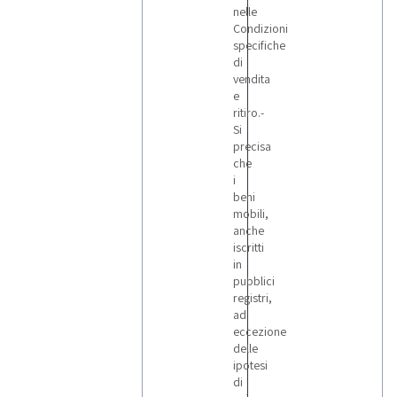
nelle
Condizioni
specifiche
di
vendita
e
ritiro.-
Si
precisa
che
i
beni
mobili,
anche
iscritti
in
pubblici
registri,
ad
eccezione
delle
ipotesi
di