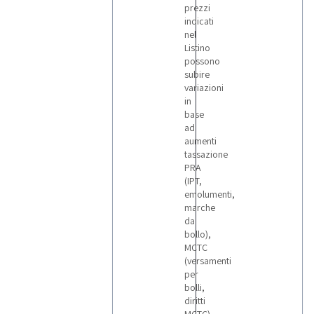
prezzi
indicati
nel
Listino
possono
subire
variazioni
in
base
ad
aumenti
tassazione
PRA
(IPT,
emolumenti,
marche
da
bollo),
MCTC
(versamenti
per
bolli,
diritti