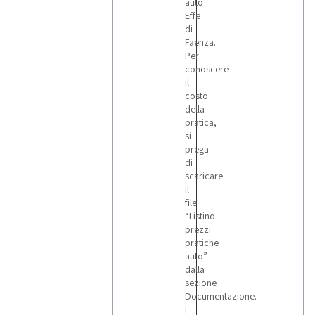
auto
Effe
di
Faenza.
Per
conoscere
il
costo
della
pratica,
si
prega
di
scaricare
il
file
“Listino
prezzi
pratiche
auto”
dalla
sezione
Documentazione.
I