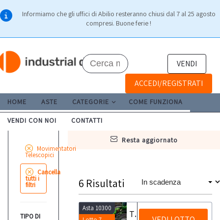
Informiamo che gli uffici di Abilio resteranno chiusi dal 7 al 25 agosto
compresi. Buone ferie !
VENDI
ACCEDI/REGISTRATI
HOME
ASTE
CATEGORIE
COME FUNZIONA
VENDI CON NOI
CONTATTI
resta aggiornato
Movimentatori
Telescopici
Cancella
tutti i
6
Risultati
filtri
Asta 10300
Telescopico Merlo
TIPO DI
VEDI LOTTO
Lotto 7