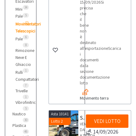
Escavatori
15/09/2026Si
34
precisa
Mini
che
5
Pale
il
Movimentatori
bene
Telescopici
non
è
6
Pale
destinato
8
all'esportazioneScarica
Rimozione
i
Neve E
documenti
Ghiaccio
dalla
1
sezione
Rulli
documentazione
Compattatori
lotto
7
Trivelle
1
Movimento terra
Vibrofinitrici
5
Nautico
Asta 10141
Sollevatore telescopico girevole Terex Girolift 18.35
30
VEDI LOTTO
Lotto 2
VENDITA
Plastica
DA
14/09/2026
46
AZIENDA