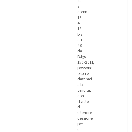
cui
al
comma
12
e
12
bis
art.
48
del
D.lgs.
159/2011,
possono
essere
destinati
alla
vendita,
con
divieto
di
ulteriore
cessione
per
un