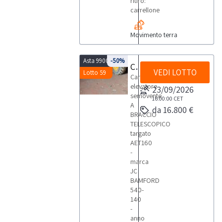
ritiro:
carrellone
Movimento terra
Asta 9900
-50%
Carrello elevatore semovente JC
VEDI LOTTO
Lotto 59
Carrello
elevatore
23/09/2026
semovente
16:00:00
CET
A
da 16.800 €
BRACCIO
TELESCOPICO
targato
AET160
-
marca
JC
BAMFORD
540-
140
-
anno