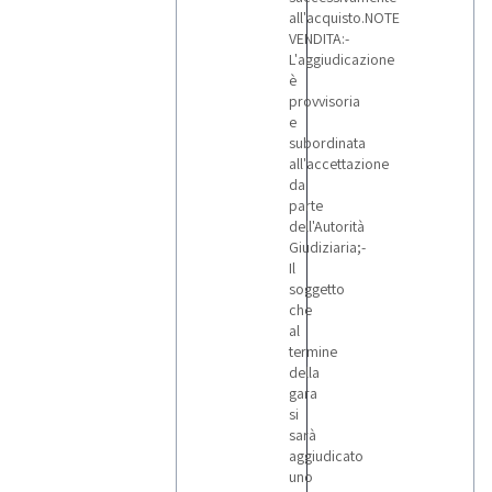
all'acquisto.NOTE
VENDITA:-
L'aggiudicazione
è
provvisoria
e
subordinata
all'accettazione
da
parte
dell'Autorità
Giudiziaria;-
Il
soggetto
che
al
termine
della
gara
si
sarà
aggiudicato
uno