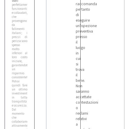
usati
raccomanda
perfettamente
funzionanti
pertanto
e collaudati,
di
che
eseguire
provengono
da
un'ispezione
fallimenti
preventiva
italiani; i
presso
prezzi di
perizia sono
il
spesso
luogo
molto
in
inferiori al
loro costo
cui
iniziale,
si
garantendoti
trova
un
risparmio
il
consistente!
bene.
Potrai
quindi fare
Non
un ottimo
saranno
investimento,
accettate
in tutta
tranquillità
contestazioni
e sicurezza.
o
Dal
reclami
momento
che
relativi
collaboriamo
a
attivamente