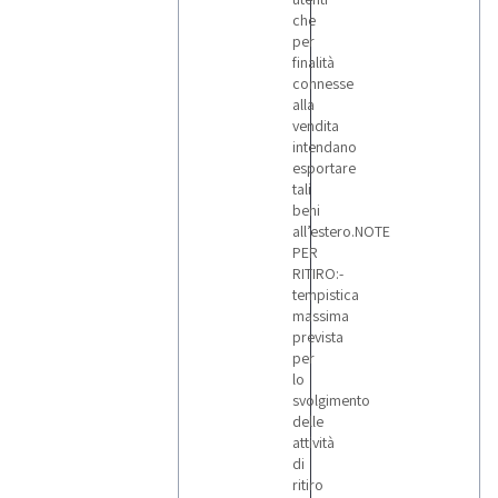
che
per
finalità
connesse
alla
vendita
intendano
esportare
tali
beni
all’estero.NOTE
PER
RITIRO:-
tempistica
massima
prevista
per
lo
svolgimento
delle
attività
di
ritiro