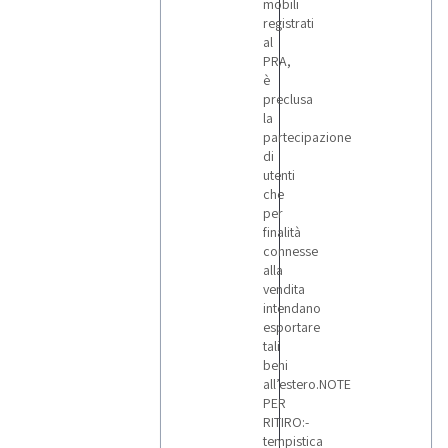
mobili
registrati
al
PRA,
è
preclusa
la
partecipazione
di
utenti
che
per
finalità
connesse
alla
vendita
intendano
esportare
tali
beni
all’estero.NOTE
PER
RITIRO:-
tempistica