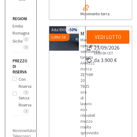
Movimento terra
REGIONI
Emilia
Asta 9900
-50%
Macchina operatrice Zephir
Romagna
VEDI LOTTO
Lotto 58
1
Macchina
Sicilia
operatrice
23/09/2026
5
semovente
16:00:00
CET
targata
da 3.900 €
PREZZO
AAM321
DI
marca
RISERVA
ZEPHIR
Con
20
Riserva
TB25
ore
3
Senza
di
lavoro
Riserva
non
3
rilevateIl
mezzo
risulta
Movimentatori
sprovvisto
Telescopici