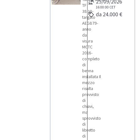
25/09/2026
TF
16:00:00
CET
38.10-
da 24.000 €
targato
AEG879-
anno
da
visura
MCTC
2016-
completo
di
benna
installata Il
mezzo
risulta
provvisto
di
chiavi,
ma
sprovvisto
di
libretto
di