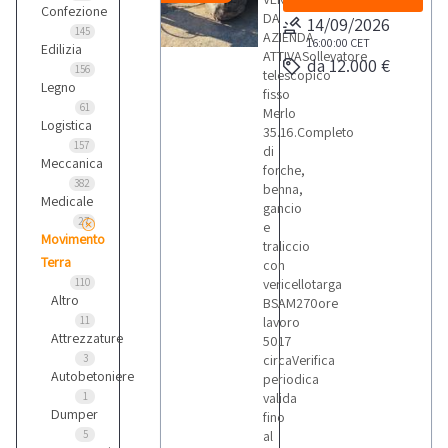
Confezione
DA
14/09/2026
145
AZIENDA
16:00:00
CET
Edilizia
ATTIVASollevatore
da 12.000 €
156
telescopico
Legno
fisso
61
Merlo
Logistica
35.16.Completo
157
di
Meccanica
forche,
382
benna,
Medicale
gancio
27
e
Movimento
traliccio
Terra
con
110
vericellotarga
Altro
BSAM270ore
11
lavoro
Attrezzature
5017
3
circaVerifica
Autobetoniere
periodica
1
valida
Dumper
fino
5
al