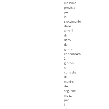
massima
prevista
per
lo
svolgimento
delle
attività
di
ritiro
dal
giorno
concordato:
1
giorno-
si
consiglia
di
munirsi
dei
seguenti
mezzi
per
il