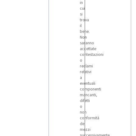
in
cui
si
trova
il
bene.
Non
saranno
accettate
contestazioni
o
reclami
relativi
a
eventuali
componenti
mancanti,
difetti
o
non
conformità
dei
mezzi
successivamente