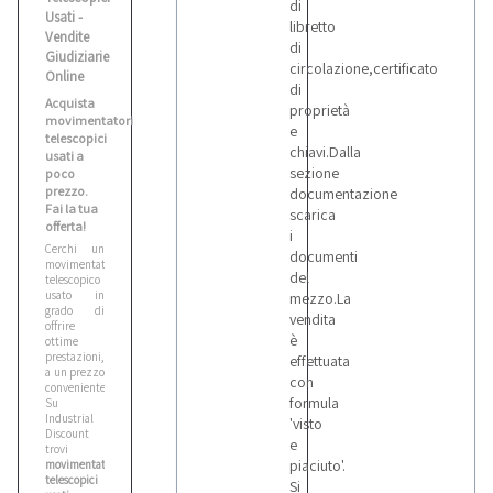
di
Usati -
libretto
Vendite
di
Giudiziarie
circolazione,certificato
Online
di
Acquista
proprietà
movimentatori
e
telescopici
chiavi.Dalla
usati a
sezione
poco
prezzo.
documentazione
Fai la tua
scarica
offerta!
i
Cerchi un
documenti
movimentatore
del
telescopico
usato in
mezzo.La
grado di
vendita
offrire
è
ottime
prestazioni,
effettuata
a un prezzo
con
conveniente?
formula
Su
Industrial
'visto
Discount
e
trovi
piaciuto'.
movimentatori
telescopici
Si