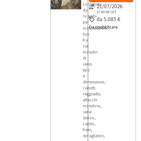
composto
21/07/2026
da
17:00:00
CET
ricambi
da 5.085 €
per
Da ripubblicare
manutenzioni
bici
fra
cui:
manubri
di
vario
tipo
e
dimensione,
canotti
reggisella,
attacchi
manubrio,
serie
sterzo,
cambi,
freni,
deragliatori,