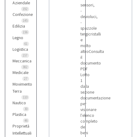
Aziendale
sensori,
192
-
Confezione
devioluci,
145
-
Edilizia
spazzole
156
tergicristalli
Legno
e
61
molto
Logistica
altroConsulta
157
il
Meccanica
documento
382
PDF
Medicale
Lotto
27
1
Movimento
dalla
Terra
sezione
110
documentazione
Nautico
per
30
visionare
Plastica
l'elenco
46
completo
Proprietà
dei
beni
Intellettuali