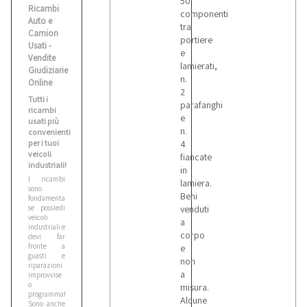
50
Ricambi
componenti
Auto e
tra
Camion
portiere
Usati -
e
Vendite
lamierati,
Giudiziarie
n.
Online
2
Tutti i
parafanghi
ricambi
e
usati più
n.
convenienti
per i tuoi
4
veicoli
fiancate
industriali!
in
I ricambi
lamiera.
sono
Beni
fondamentali
se possiedi
venduti
veicoli
a
industriali e
corpo
devi far
fronte a
e
guasti e
non
riparazioni
a
improvvise
o
misura.
programmate.
Alcune
Sono anche