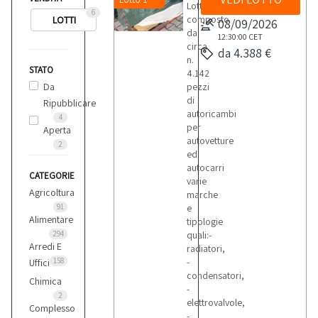
Lotto
6
composto
LOTTI
08/09/2026
da
12:30:00
CET
circa
da 4.388 €
n.
STATO
4.142
Da
pezzi
di
Ripubblicare
autoricambi
4
per
Aperta
autovetture
2
ed
autocarri
CATEGORIE
varie
Agricoltura
marche
91
e
Alimentare
tipologie
294
quali:-
Arredi E
radiatori,
158
-
Uffici
condensatori,
Chimica
-
2
elettrovalvole,
Complesso
-