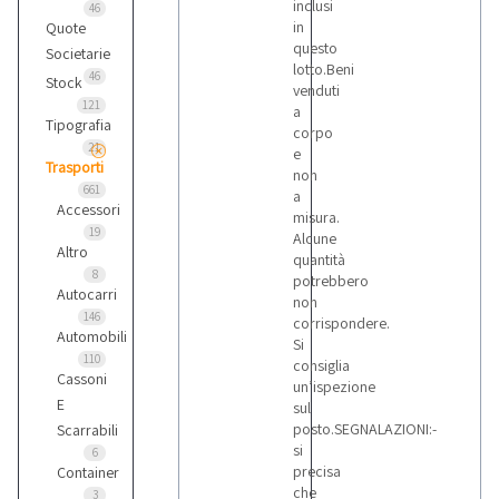
inclusi
46
in
Quote
questo
Societarie
lotto.Beni
46
Stock
venduti
121
a
Tipografia
corpo
21
e
Trasporti
non
661
a
Accessori
misura.
19
Alcune
Altro
quantità
8
potrebbero
Autocarri
non
146
corrispondere.
Automobili
Si
110
consiglia
Cassoni
un’ispezione
E
sul
posto.SEGNALAZIONI:-
Scarrabili
si
6
precisa
Container
che
3