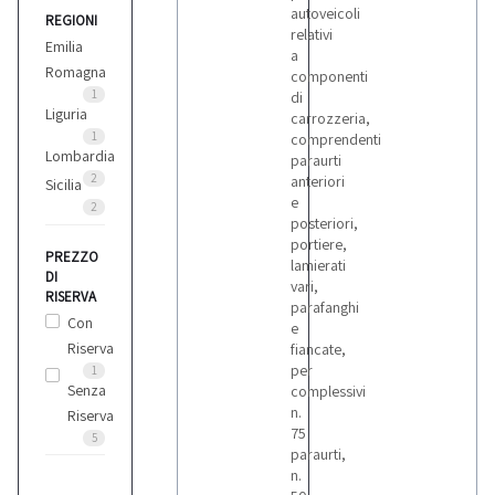
autoveicoli
REGIONI
relativi
Emilia
a
Romagna
componenti
1
di
Liguria
carrozzeria,
1
comprendenti
Lombardia
paraurti
2
anteriori
Sicilia
e
2
posteriori,
portiere,
PREZZO
lamierati
DI
vari,
RISERVA
parafanghi
Con
e
Riserva
fiancate,
per
1
Senza
complessivi
n.
Riserva
75
5
paraurti,
n.