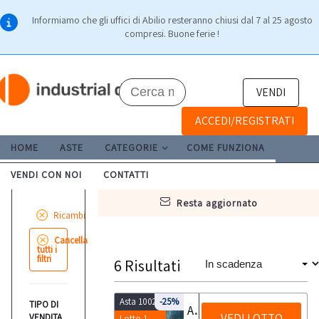
Informiamo che gli uffici di Abilio resteranno chiusi dal 7 al 25 agosto
compresi. Buone ferie !
VENDI
ACCEDI/REGISTRATI
HOME
ASTE
CATEGORIE
COME FUNZIONA
VENDI CON NOI
CONTATTI
resta aggiornato
Ricambi
Cancella
tutti i
filtri
6
Risultati
Asta 10021
-25%
TIPO DI
Autoricambi
VEDI LOTTO
VENDITA
Lotto 1