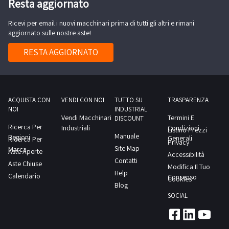
Resta aggiornato
Ricevi per email i nuovi macchinari prima di tutti gli altri e rimani
aggiornato sulle nostre aste!
RESTA AGGIORNATO
ACQUISTA CON
VENDI CON NOI
TUTTO SU
TRASPARENZA
NOI
INDUSTRIAL
Vendi Macchinari
Termini E
DISCOUNT
Ricerca Per
Industriali
Condizioni
Listino Prezzi
Manuale
Regioni
Generali
Ricerca Per
Privacy
Site Map
Marca
Aste Aperte
Accessibilità
Contatti
Aste Chiuse
Modifica Il Tuo
Help
Calendario
Consenso
Cookies
Blog
SOCIAL