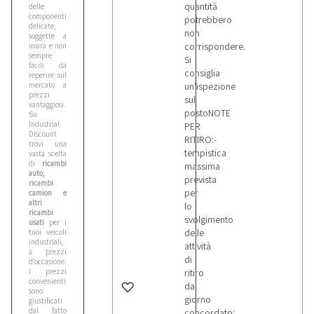
quantità
delle
componenti
potrebbero
delicate,
non
soggette a
corrispondere.
usura e non
sempre
Si
facili da
consiglia
reperire sul
mercato a
un'ispezione
prezzi
sul
vantaggiosi.
postoNOTE
Su
Industrial
PER
Discount
RITIRO:-
trovi una
tempistica
vasta scelta
di
ricambi
massima
auto,
prevista
ricambi
per
camion e
altri
lo
ricambi
svolgimento
usati
per i
delle
tuoi veicoli
industriali,
attività
a prezzi
di
d’occasione.
I prezzi
ritiro
convenienti
dal
sono
giorno
giustificati
dal fatto
concordato: