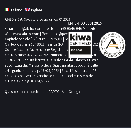
Italiano
Inglese
Abilio S.p.A.
Società a socio unico © 2026
UNI EN ISO 9001:2015
Email:
info@abilio.com
| Telefono:
+39 0546 046747
| Sito
Web:
www.abilio.com
| Pec:
abilio@pec.illimity.com
Capitale sociale [i.v.] euro 60.975,00 | Sede legale in Via
Galileo Galilei n.6, 48018 Faenza (RA) | P.IVA: 02704840392 |
Codice fiscale e Nr. Iscrizione Registro delle Imprese di Ferrara
e di Ravenna: 02704840392 | Numero REA RA 224830 | SDI:
SUBM70N | Società iscritta alla sezione A dell'elenco siti web
autorizzati dal Ministero della Giustizia alla pubblicità delle
aste giudiziarie - p.d.g. 18/05/2022 | Società iscritta al n.68
del Registro Gestori vendite telematiche del Ministero della
Giustizia - p.d.g. 01/04/2022
Questo sito è protetto da reCAPTCHA di Google