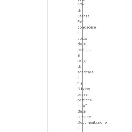
Effe
di
Faenza.
Per
conoscere
il
costo
della
pratica,
si
prega
di
scaricare
il
file
“Listino
prezzi
pratiche
auto”
dalla
sezione
Documentazione.
I