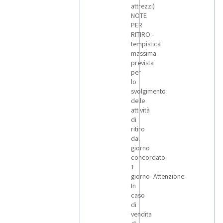
attrezzi)
NOTE
PER
RITIRO:-
tempistica
massima
prevista
per
lo
svolgimento
delle
attività
di
ritiro
dal
giorno
concordato:
1
giorno- Attenzione:
In
caso
di
vendita