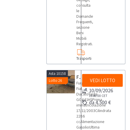
consulta
le
Domande
Frequenti,
sezione
Beni
Mobili
Registrati.
Trasporti
Asta 10158
Furgone Fiat Ducato
VEDI LOTTO
Lotto 26
Furgone
Fiat
10/09/2026
DucatoTarga
16:00:00
CET
GG441HSPrima
da 4.500 €
immatricolazione
17/11/2003Cilindrata
2286
ccAlimentazione
GasolioUltima