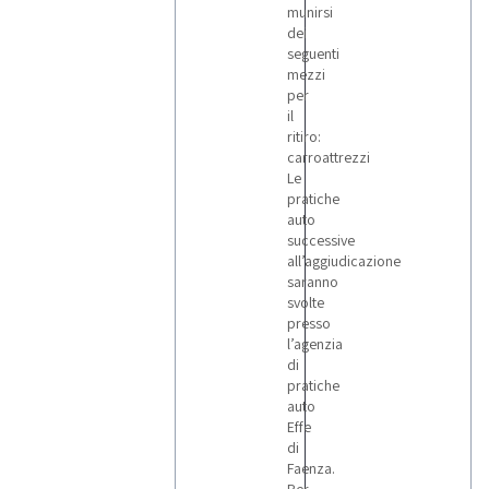
munirsi
dei
seguenti
mezzi
per
il
ritiro:
carroattrezzi
Le
pratiche
auto
successive
all’aggiudicazione
saranno
svolte
presso
l’agenzia
di
pratiche
auto
Effe
di
Faenza.