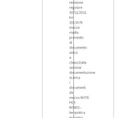
revisione
regolare
30/11/2021
km
155.557Il
mezzo
risulta
provvisto
di
documento
unico
e
chiavi.Dalla
sezione
documentazione
scarica
i
documenti
del
mezzo.NOTE
PER
RITIRO:-
tempistica
massima