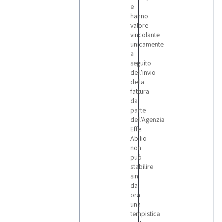
e
hanno
valore
vincolante
unicamente
a
seguito
dell'invio
della
fattura
da
parte
dell'Agenzia
Effe.
Abilio
non
può
stabilire
sin
da
ora
una
tempistica