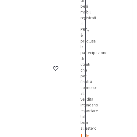
di
beni
mobili
registrati
al
PRA,
è
preclusa
la
partecipazione
di
utenti
che
per
finalità
connesse
alla
vendita
intendano
esportare
tali
beni
all’estero.