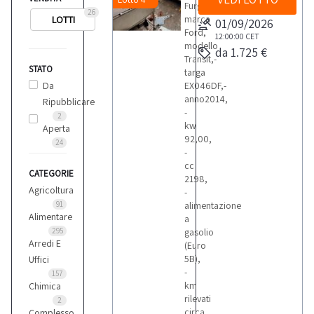
Furgone
26
marca
LOTTI
01/09/2026
Ford,
12:00:00
CET
modello
da 1.725 €
Transit,-
STATO
targa
Da
EX046DF,-
anno2014,
Ripubblicare
-
2
kw
Aperta
92,00,
24
-
cc
CATEGORIE
2198,
Agricoltura
-
91
alimentazione
Alimentare
a
295
gasolio
Arredi E
(Euro
5B),
Uffici
-
157
km
Chimica
rilevati
2
circa
Complesso