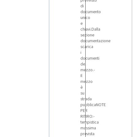
provvisto
di
documento
unico
e
chiavi.Dalla
sezione
documentazione
scarica
i
documenti
del
mezzo.-
Il
mezzo
è
su
strada
pubblicaNOTE
PER
RITIRO:-
tempistica
massima
prevista