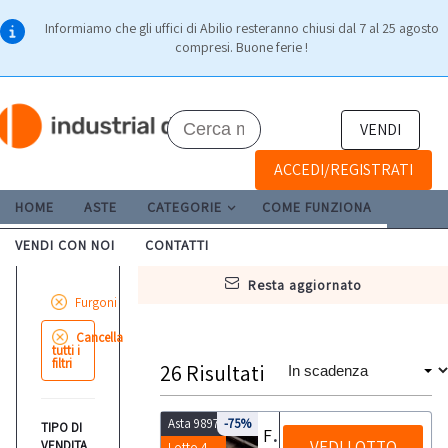
Informiamo che gli uffici di Abilio resteranno chiusi dal 7 al 25 agosto
compresi. Buone ferie !
VENDI
ACCEDI/REGISTRATI
HOME
ASTE
CATEGORIE
COME FUNZIONA
VENDI CON NOI
CONTATTI
resta aggiornato
Furgoni
Cancella
tutti i
filtri
26
Risultati
Asta 9897
-75%
TIPO DI
Furgone Ford Transit
VEDI LOTTO
VENDITA
Lotto 4