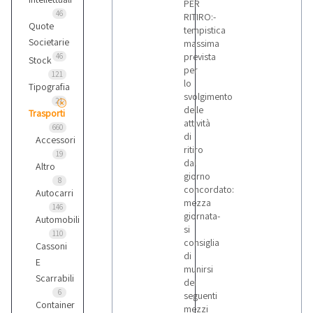
PER
46
RITIRO:-
Quote
tempistica
Societarie
massima
prevista
46
Stock
per
121
lo
Tipografia
svolgimento
21
delle
Trasporti
attività
660
di
Accessori
ritiro
19
dal
Altro
giorno
8
concordato:
Autocarri
mezza
146
giornata-
Automobili
si
110
consiglia
Cassoni
di
E
munirsi
Scarrabili
dei
6
seguenti
Container
mezzi