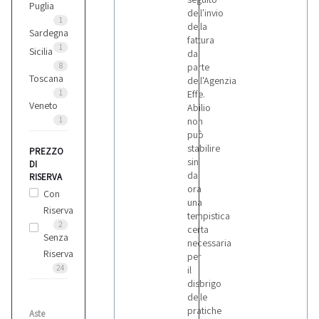
Puglia
Renault
dell'invio
1
della
Sardegna
fattura
1
Sicilia
da
8
parte
Toscana
dell'Agenzia
1
Effe.
Veneto
Abilio
1
non
può
stabilire
PREZZO
sin
DI
da
RISERVA
ora
Con
una
Riserva
tempistica
2
certa
Senza
necessaria
Riserva
per
24
il
disbrigo
delle
pratiche
Aste