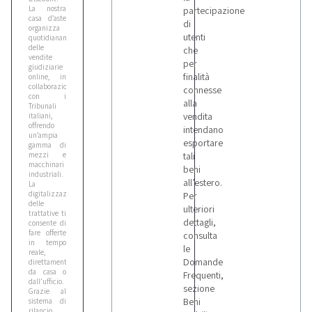
La nostra
partecipazione
casa d’aste
di
organizza
utenti
quotidianamente
delle
che
vendite
per
giudiziarie
finalità
online, in
collaborazione
connesse
con i
alla
Tribunali
vendita
italiani,
offrendo
intendano
un’ampia
esportare
gamma di
mezzi e
tali
macchinari
beni
industriali.
all’estero.
La
digitalizzazione
Per
delle
ulteriori
trattative ti
dettagli,
consente di
fare offerte
consulta
in tempo
le
reale,
Domande
direttamente
da casa o
Frequenti,
dall’ufficio.
sezione
Grazie al
Beni
sistema di
rilancio