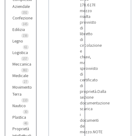
178.617Il
Aziendale
mezzo
192
risulta
Confezione
provvisto
145
di
Edilizia
libretto
156
di
Legno
circolazione
61
e
Logistica
chiavi,
157
ma
Meccanica
sprovvisto
382
di
Medicale
certificato
27
di
Movimento
proprietà.Dalla
Terra
sezione
110
documentazione
Nautico
scarica
30
i
Plastica
documenti
46
del
Proprietà
mezzo.NOTE
Intellettuali