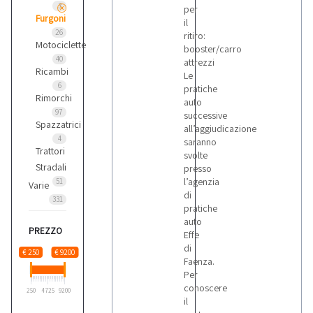
3
per
Furgoni
il
26
ritiro:
Motociclette
booster/carro
40
attrezzi
Ricambi
Le
6
pratiche
Rimorchi
auto
97
successive
Spazzatrici
all’aggiudicazione
4
saranno
Trattori
svolte
Stradali
presso
l’agenzia
51
Varie
di
331
pratiche
auto
PREZZO
Effe
di
€ 250
€ 9200
Faenza.
Per
conoscere
250
4725
9200
il