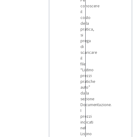
Per
conoscere
il
costo
della
pratica,
si
prega
di
scaricare
il
file
“Listino
prezzi
pratiche
auto”
dalla
sezione
Documentazione.
I
prezzi
indicati
nel
Listino