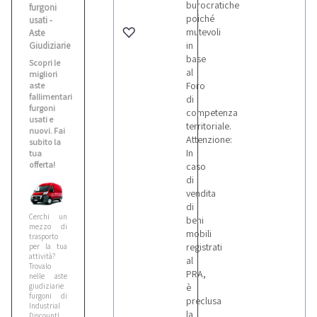
burocratiche
furgoni
poiché
usati -
mutevoli
Aste
in
Giudiziarie
base
Scopri le
al
migliori
Foro
aste
fallimentari
di
furgoni
competenza
usati e
territoriale.
nuovi. Fai
Attenzione:
subito la
In
tua
offerta!
caso
di
vendita
di
Cerchi un
beni
mezzo di
mobili
trasporto
registrati
per la tua
attività?
al
Trovalo
PRA,
nelle aste
giudiziarie
è
furgoni di
preclusa
Industrial
la
Discount!