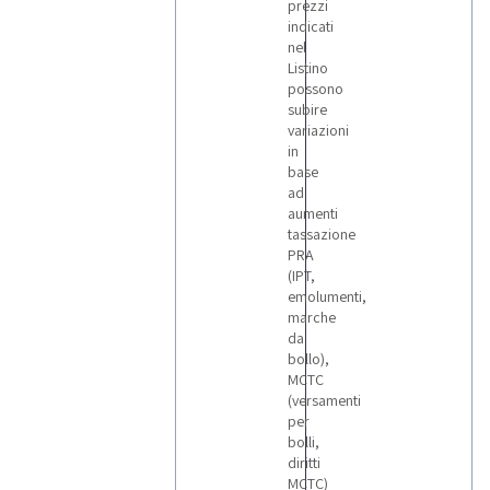
prezzi
indicati
nel
Listino
possono
subire
variazioni
in
base
ad
aumenti
tassazione
PRA
(IPT,
emolumenti,
marche
da
bollo),
MCTC
(versamenti
per
bolli,
diritti
MCTC)