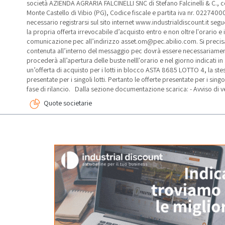
società AZIENDA AGRARIA FALCINELLI SNC di Stefano Falcinelli & C., c
Monte Castello di Vibio (PG), Codice fiscale e partita iva nr. 0227400
necessario registrarsi sul sito internet www.industrialdiscount.it seguen
la propria offerta irrevocabile d’acquisto entro e non oltre l'orario e i
comunicazione pec all’indirizzo asset.om@pec.abilio.com. Si precisa
contenuta all’interno del messaggio pec dovrà essere necessariamente
procederà all’apertura delle buste nelll'orario e nel giorno indicati in
un’offerta di acquisto per i lotti in blocco ASTA 8685 LOTTO 4, la stes
presentate per i singoli lotti. Pertanto le offerte presentate per i singo
fase di rilancio. Dalla sezione documentazione scarica: - Avviso di v
Quote societarie