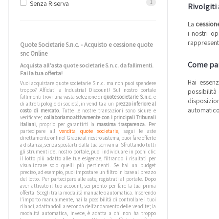
1
Senza Riserva
Rivolgiti
La
cessione
i nostri o
rappresentat
Quote Societarie S.n.c. - Acquisto e cessione quote
snc Online
Come par
Acquista all’asta quote societarie S.n.c. da fallimenti.
Fai la tua offerta!
Hai essenz
Vuoi acquistare quote societarie S.n.c. ma non puoi spendere
troppo? Affidati a Industrial Discount! Sul nostro portale
possibilità
fallimenti trovi una vasta selezione di
quote societarie S.n.c.
e
disposizion
di altre tipologie di società, in vendita a un
prezzo inferiore al
automatico 
costo di mercato
. Tutte le nostre transazioni sono sicure e
verificate;
collaboriamo attivamente con i principali Tribunali
italiani
, proprio per garantirti la
massima trasparenza
. Per
partecipare all
vendita quote societarie
, segui le aste
direttamente online! Grazie al nostro sistema, puoi fare offerte
a distanza, senza spostarti dalla tua scrivania. Sfruttando tutti
gli strumenti del nostro portale, puoi individuare in pochi clic
il lotto più adatto alle tue esigenze, filtrando i risultati per
visualizzare solo quelli più pertinenti. Se hai un budget
preciso, ad esempio, puoi impostare un filtro in base al prezzo
del lotto. Per partecipare alle aste, registrati al portale. Dopo
aver attivato il tuo account, sei pronto per fare la tua prima
offerta. Scegli tra la modalità manuale o automatica. Inserendo
l’importo manualmente, hai la possibilità di controllare i tuoi
rilanci, adattandoli a seconda dell’andamento delle vendite; la
modalità automatica, invece, è adatta a chi non ha troppo