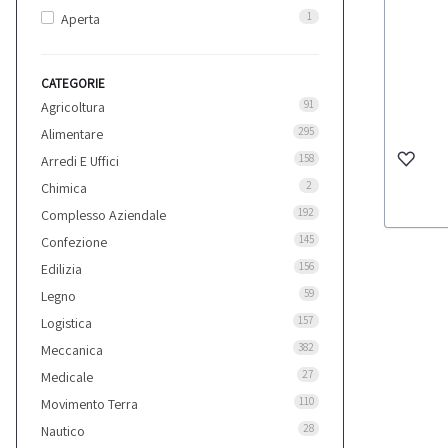
1
Aperta
CATEGORIE
91
Agricoltura
295
Alimentare
158
Arredi E Uffici
2
Chimica
192
Complesso Aziendale
145
Confezione
156
Edilizia
59
Legno
157
Logistica
382
Meccanica
27
Medicale
110
Movimento Terra
28
Nautico