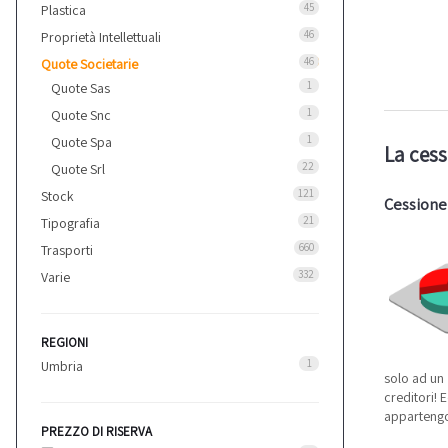
45
Plastica
46
Proprietà Intellettuali
46
Quote Societarie
1
Quote Sas
1
Quote Snc
1
Quote Spa
La cess
22
Quote Srl
121
Stock
Cessione 
21
Tipografia
660
Trasporti
332
Varie
REGIONI
1
Umbria
solo ad un 
creditori! 
appartengon
PREZZO DI RISERVA