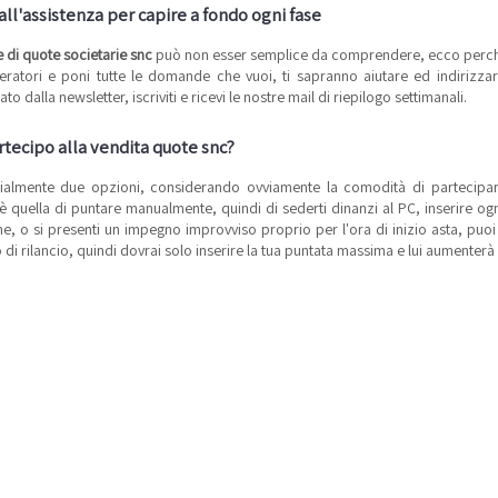
 all'assistenza per capire a fondo ogni fase
 di quote societarie snc
può non esser semplice da comprendere, ecco perché i
peratori e poni tutte le domande che vuoi, ti sapranno aiutare ed indirizzare
o dalla newsletter, iscriviti e ricevi le nostre mail di riepilogo settimanali.
tecipo alla vendita quote snc?
ialmente due opzioni, considerando ovviamente la comodità di partecipare a
 è quella di puntare manualmente, quindi di sederti dinanzi al PC, inserire ogn
e, o si presenti un impegno improvviso proprio per l'ora di inizio asta, puoi
di rilancio, quindi dovrai solo inserire la tua puntata massima e lui aumenterà 