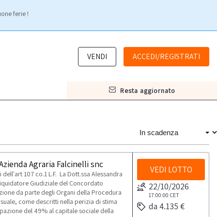
one ferie !
VENDI
ACCEDI/REGISTRATI
resta aggiornato
zienda Agraria Falcinelli snc
VEDI LOTTO
dell'art 107 co.1 L.F. La Dott.ssa Alessandra
 Liquidatore Giudiziale del Concordato
22/10/2026
vazione da parte degli Organi della Procedura
17:00:00
CET
uale, come descritti nella perizia di stima
da 4.135 €
ipazione del 49% al capitale sociale della