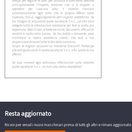
tempo per seguire le aste: per attivarla è sufficiente definire
anticipatamente l’importo massimo che si è disposti a
spendere per ciascuna asta; il sistema rilancerà
automaticamente ogni volta che la propria offerta viene
superata, fino al raggiungimento dell’importo predefinito. Se
hai bisogno di acquistare quote societarie S.n.c., sul sito trovi
allegate tutte le informazioni necessarie per fare la scelta più
opportuna: descrizioni, schede tecniche, documenti ufficiali di
vendita e molto altro ancora. Se hai dubbi o domande, puoi
contattare la nostra assistenza clienti, che sarà a tua
disposizione durante tutte le fasi della trattativa.
Scopri le migliori occasioni su Industrial Discount! Partecipa
alle aste giudiziarie di quote societarie S.n.c. e fai subito la tua
offerta!
Se vuoi ricevere ogni settimana informazioni sulla cessione
quote societarie S.n.c., iscriviti alla nostra newsletter!
Resta aggiornato
Ricevi per email i nuovi macchinari prima di tutti gli altri e rimani aggiornato