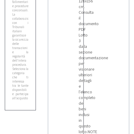
128x156
fallimentari
e procedure
cm.
concorsuali.
Consulta
La
il
collaborazione
con i
documento
Tribunali
PDF
italiani
Lotto
garantisce
la sicurezza
3
delle
dalla
transazioni
sezione
e la
regolarità
documentazione
dell'intera
per
procedura.
visionare
Seleziona la
categoria
ulteriori
che ti
dettagli
interessa
tra le tante
e
disponibili
l'elenco
e partecipa
completo
all'acquisto
anche di
dei
lotti
beni
multipli.
inclusi
Registrati al
sito, attendi
in
la mail di
questo
attivazione
lotto.NOTE
dell'account