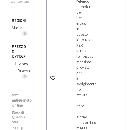
l'elenco
259
1296
2333
completo
dei
beni
REGIONI
inclusi
Marche
in
5
questo
lotto.NOTE
PER
PREZZO
RITIRO:-
DI
tempistica
RISERVA
massima
Senza
prevista
Riserva
per
5
lo
svolgimento
delle
attività
Aste
antiquariato
di
on line
ritiro
dal
Stock di
giorno
Quadri e
Arte
concordato:
mezza
Partecipa