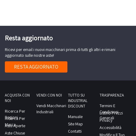
Resta aggiornato
Ricevi per email i nuovi macchinari prima di tutti gli altri e rimani
aggiornato sulle nostre aste!
RESTA AGGIORNATO
ACQUISTA CON
VENDI CON NOI
TUTTO SU
TRASPARENZA
NOI
INDUSTRIAL
Vendi Macchinari
Termini E
DISCOUNT
Ricerca Per
Industriali
Condizioni
Listino Prezzi
Manuale
Regioni
Generali
Ricerca Per
Privacy
Site Map
Marca
Aste Aperte
Accessibilità
Contatti
Aste Chiuse
Modifica Il Tuo