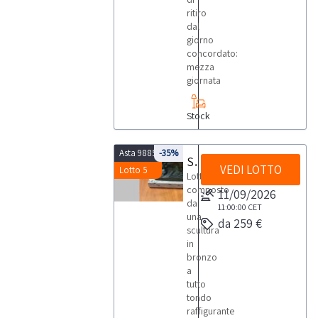
mancanza
ritiro
di altri costi
di
dal
mediazione!
giorno
concordato:
mezza
giornata
Stock
Asta 9885
-35%
Scultura in bronzo
VEDI LOTTO
Lotto 5
Lotto
composto
11/09/2026
da
11:00:00
CET
una
da 259 €
scultura
in
bronzo
a
tutto
tondo
raffigurante