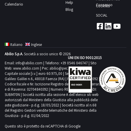
Help
Calendario
Consenso
Cookies
Blog
SOCIAL
Italiano
Inglese
Abilio S.p.A.
Società a socio unico © 2026
UNI EN ISO 9001:2015
Email:
info@abilio.com
| Telefono:
+39 0546 046747
| Sito
Web:
www.abilio.com
| Pec:
abilio@pec.illimity.com
Capitale sociale [i.v.] euro 60.975,00 | Sede legale in Via
Galileo Galilei n.6, 48018 Faenza (RA) | P.IVA: 02704840392 |
Codice fiscale e Nr. Iscrizione Registro delle Imprese di Ferrara
e di Ravenna: 02704840392 | Numero REA RA 224830 | SDI:
SUBM70N | Società iscritta alla sezione A dell'elenco siti web
autorizzati dal Ministero della Giustizia alla pubblicità delle
aste giudiziarie - p.d.g. 18/05/2022 | Società iscritta al n.68
del Registro Gestori vendite telematiche del Ministero della
Giustizia - p.d.g. 01/04/2022
Questo sito è protetto da reCAPTCHA di Google