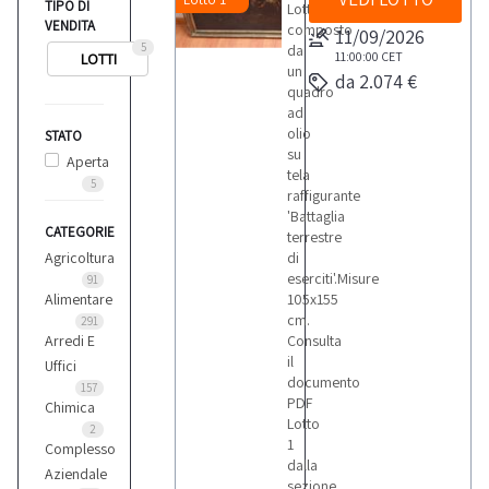
TIPO DI
Lotto
VENDITA
composto
11/09/2026
5
da
11:00:00
CET
LOTTI
un
da 2.074 €
quadro
ad
olio
STATO
su
Aperta
tela
5
raffigurante
'Battaglia
CATEGORIE
terrestre
Agricoltura
di
eserciti'.Misure
91
Alimentare
105x155
cm.
291
Arredi E
Consulta
il
Uffici
documento
157
PDF
Chimica
Lotto
2
1
Complesso
dalla
Aziendale
sezione