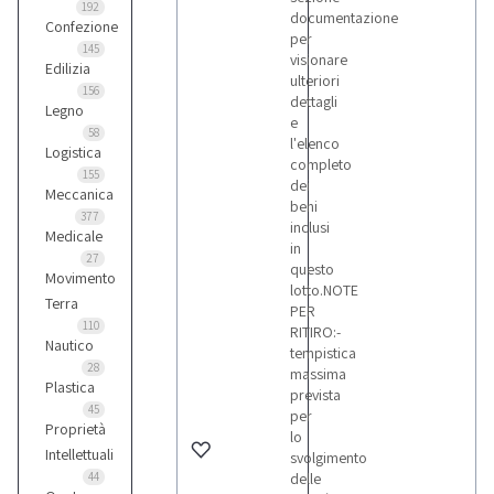
192
documentazione
Confezione
per
145
visionare
Edilizia
ulteriori
156
dettagli
Legno
e
58
l'elenco
Logistica
completo
155
dei
Meccanica
beni
377
inclusi
Medicale
in
27
questo
Movimento
lotto.NOTE
Terra
PER
110
RITIRO:-
Nautico
tempistica
28
massima
Plastica
prevista
45
per
Proprietà
lo
Intellettuali
svolgimento
44
delle