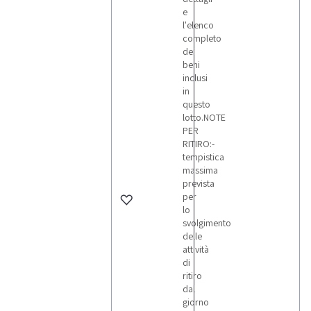
e
l'elenco
completo
dei
beni
inclusi
in
questo
lotto.NOTE
PER
RITIRO:-
tempistica
massima
prevista
per
lo
svolgimento
delle
attività
di
ritiro
dal
giorno