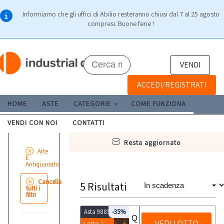
Informiamo che gli uffici di Abilio resteranno chiusi dal 7 al 25 agosto
compresi. Buone ferie !
VENDI
ACCEDI/REGISTRATI
HOME
ASTE
CATEGORIE
COME FUNZIONA
VENDI CON NOI
CONTATTI
resta aggiornato
Arte
E
Antiquariato
Cancella
5
Risultati
tutti i
filtri
Asta 9885
-35%
Quadro ad olio su tela
VEDI LOTTO
Lotto 1