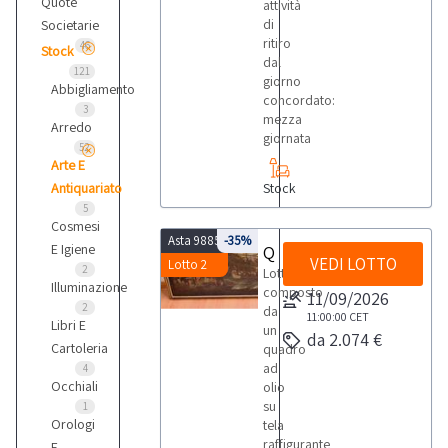
Quote
attività
di
Societarie
ritiro
46
Stock
dal
121
giorno
Abbigliamento
concordato:
3
mezza
Arredo
giornata
52
Arte E
Antiquariato
Stock
5
Cosmesi
Asta 9885
-35%
E Igiene
Quadro ad olio su tela
VEDI LOTTO
Lotto 2
2
Lotto
Illuminazione
composto
11/09/2026
2
da
11:00:00
CET
Libri E
un
da 2.074 €
Cartoleria
quadro
ad
4
Occhiali
olio
su
1
Orologi
tela
raffigurante
E