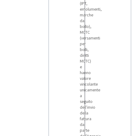
(IPT,
emolumenti,
marche
da
bollo),
MCTC
(versamenti
per
bolli,
diritti
MCTC)
e
hanno
valore
vincolante
unicamente
a
seguito
dell'invio
della
fattura
da
parte