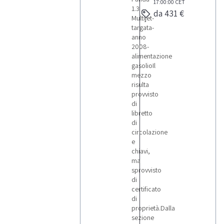
17:00:00
CET
1.3
da 431 €
Multijet-
targata-
anno
2008-
alimentazione
gasolioIl
mezzo
risulta
provvisto
di
libretto
di
circolazione
e
chiavi,
ma
sprovvisto
di
certificato
di
proprietà.Dalla
sezione