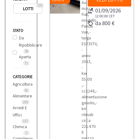
Automobile
110
marca
LOTTI
01/09/2026
Fiat,
12:00:00
CET
modello
da 800 €
Panda
STATO
Van,-
Da
targa
ES735TV,
Ripubblicare
-
39
anno
Aperta
2013,
71
-
kw
CATEGORIE
55,00
Agricoltura
,-
91
cc1248,-
Alimentare
alimentazione
295
gasolio,-
Arredi E
km
rilevati
Uffici
circa
157
221.470
Chimica
Il
2
mezzo
Complesso