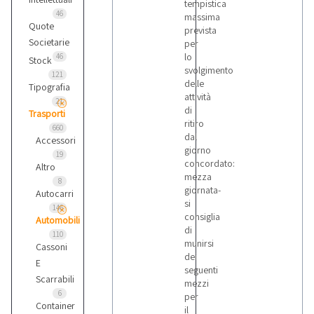
tempistica
46
massima
Quote
prevista
Societarie
per
lo
46
Stock
svolgimento
121
delle
Tipografia
attività
21
di
Trasporti
ritiro
660
dal
Accessori
giorno
19
concordato:
Altro
mezza
8
giornata-
Autocarri
si
146
consiglia
Automobili
di
110
munirsi
Cassoni
dei
E
seguenti
Scarrabili
mezzi
6
per
Container
il