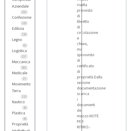
risulta
Aziendale
provvisto
192
di
Confezione
libretto
145
di
Edilizia
circolazione
156
e
Legno
chiavi,
61
ma
Logistica
sprovvisto
157
di
Meccanica
certificato
382
di
Medicale
proprietà.Dalla
27
sezione
Movimento
documentazione
Terra
scarica
110
i
Nautico
documenti
30
del
Plastica
mezzo.NOTE
46
PER
Proprietà
RITIRO:-
Intellettuali