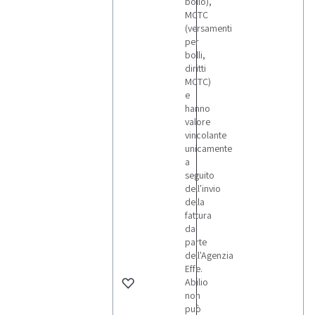
bollo),
MCTC
(versamenti
per
bolli,
diritti
MCTC)
e
hanno
valore
vincolante
unicamente
a
seguito
dell'invio
della
fattura
da
parte
dell'Agenzia
Effe.
Abilio
non
può