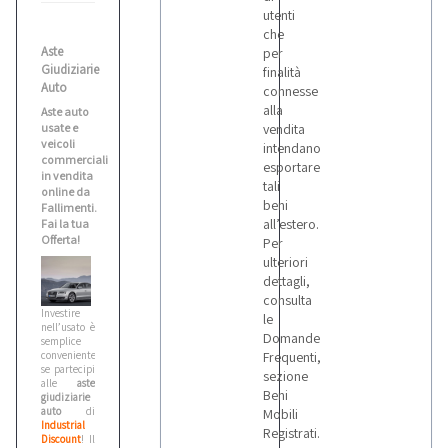
Volvo
utenti
che
Aste
per
Giudiziarie
finalità
Auto
connesse
alla
Aste auto
usate e
vendita
veicoli
intendano
commerciali
esportare
in vendita
tali
online da
beni
Fallimenti.
all’estero.
Fai la tua
Offerta!
Per
ulteriori
dettagli,
consulta
Investire
le
nell’usato è
Domande
semplice
conveniente,
Frequenti,
se partecipi
sezione
alle
aste
Beni
giudiziarie
auto
di
Mobili
Industrial
Registrati.
Discount
! Il