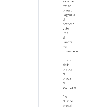
saranno
svolte
presso
l’agenzia
di
pratiche
auto
Effe
di
Faenza.
Per
conoscere
il
costo
della
pratica,
si
prega
di
scaricare
il
file
“Listino
prezzi