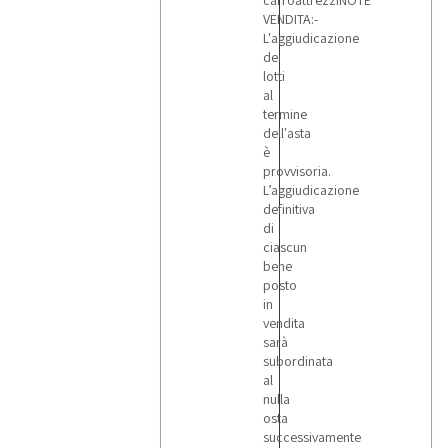
carroattrezziNOTE
VENDITA:-
L'aggiudicazione
dei
lotti
al
termine
dell'asta
è
provvisoria.
L’aggiudicazione
definitiva
di
ciascun
bene
posto
in
vendita
sarà
subordinata
al
nulla
osta
successivamente