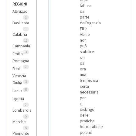
REGIONI
Ford
fattura
1
Abruzzo
da
parte
2
Basilicata
dell'Agenzia
Effe.
Kia
1
Calabria
Abilio
4
non
15
Campania
può
stabilire
3
Emilia
Lancia
sin
5
Romagna
da
7
Friuli
ora
una
Venezia
Mercedes
tempistica
3
Giulia
1
certa
8
Lazio
necessaria
per
Liguria
Mitsubishi
il
2
1
disbrigo
Lombardia
delle
5
pratiche
Marche
burocratiche
Nissan
5
poiché
Piemonte
8