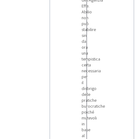
dell'Agenzia
Effe.
Abilio
non
può
stabilire
sin
da
ora
una
tempistica
certa
necessaria
per
il
disbrigo
delle
pratiche
burocratiche
poiché
mutevoli
in
base
al