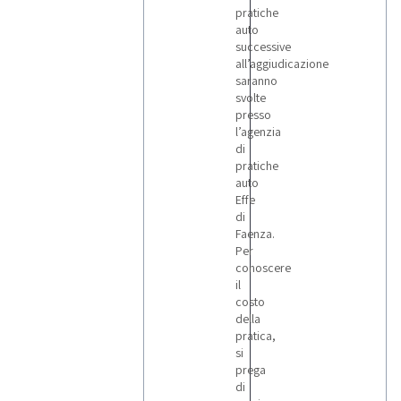
pratiche
auto
successive
all’aggiudicazione
saranno
svolte
presso
l’agenzia
di
pratiche
auto
Effe
di
Faenza.
Per
conoscere
il
costo
della
pratica,
si
prega
di