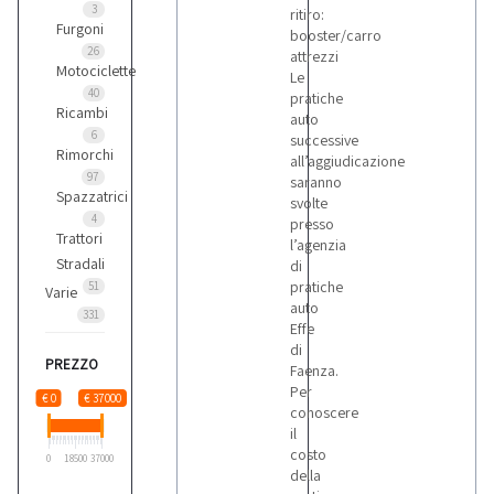
3
ritiro:
Furgoni
booster/carro
26
attrezzi
Motociclette
Le
40
pratiche
Ricambi
auto
6
successive
Rimorchi
all’aggiudicazione
97
saranno
Spazzatrici
svolte
4
presso
Trattori
l’agenzia
Stradali
di
pratiche
51
Varie
auto
331
Effe
di
PREZZO
Faenza.
Per
€ 0
€ 37000
conoscere
il
costo
0
18500
37000
della