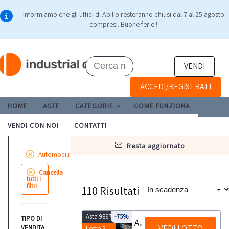
Informiamo che gli uffici di Abilio resteranno chiusi dal 7 al 25 agosto
compresi. Buone ferie !
VENDI
ACCEDI/REGISTRATI
HOME
ASTE
CATEGORIE
COME FUNZIONA
VENDI CON NOI
CONTATTI
resta aggiornato
Automobili
Cancella
tutti i
filtri
110
Risultati
Asta 9897
-75%
TIPO DI
Automobile Fiat Panda
VEDI LOTTO
VENDITA
Lotto 2