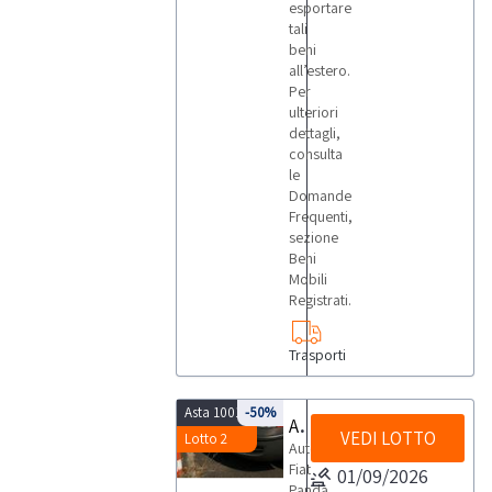
esportare
tali
beni
all’estero.
Per
ulteriori
dettagli,
consulta
le
Domande
Frequenti,
sezione
Beni
Mobili
Registrati.
Trasporti
Asta 10018
-50%
Autovettura Fiat Panda
VEDI LOTTO
Lotto 2
Autovettura
Fiat
01/09/2026
Panda