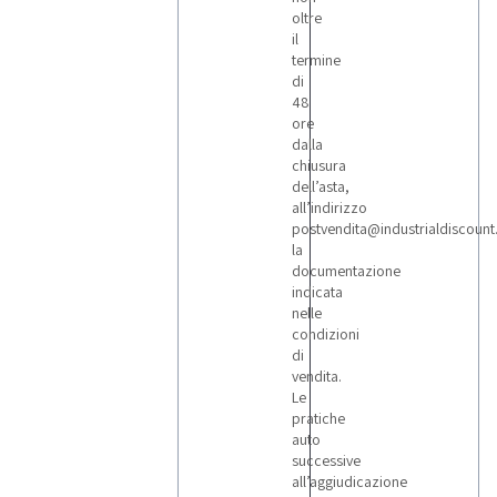
oltre
il
termine
di
48
ore
dalla
chiusura
dell’asta,
all’indirizzo
postvendita@industrialdiscoun
la
documentazione
indicata
nelle
condizioni
di
vendita.
Le
pratiche
auto
successive
all’aggiudicazione