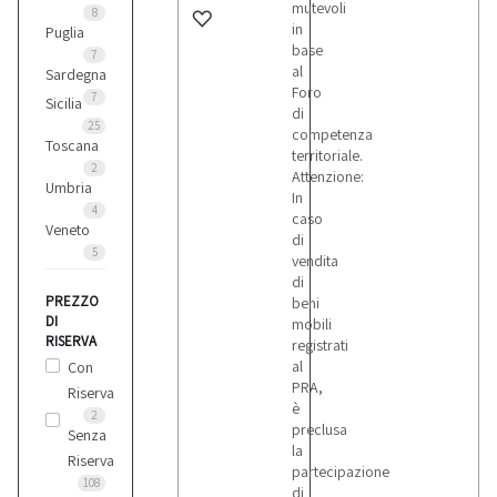
mutevoli
8
in
Puglia
base
7
Opel
al
Sardegna
7
Foro
7
Sicilia
di
25
competenza
Toscana
Peugeot
territoriale.
2
2
Attenzione:
Umbria
In
4
caso
Veneto
Renault
di
5
vendita
2
di
PREZZO
beni
DI
mobili
Toyota
RISERVA
registrati
3
al
Con
PRA,
Riserva
è
2
Volkswagen
preclusa
Senza
2
la
Riserva
partecipazione
108
di