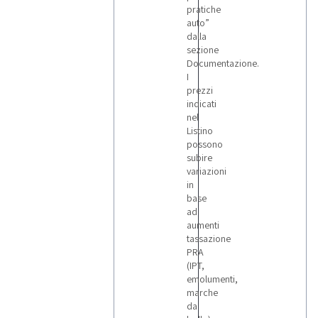
pratiche
auto”
dalla
sezione
Documentazione.
I
prezzi
indicati
nel
Listino
possono
subire
variazioni
in
base
ad
aumenti
tassazione
PRA
(IPT,
emolumenti,
marche
da