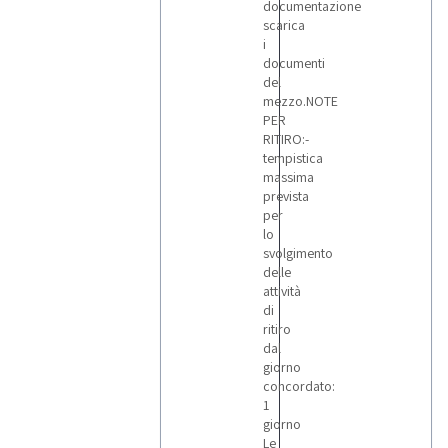
documentazione
scarica
i
documenti
del
mezzo.NOTE
PER
RITIRO:-
tempistica
massima
prevista
per
lo
svolgimento
delle
attività
di
ritiro
dal
giorno
concordato:
1
giorno
Le