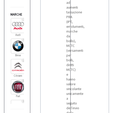
ad
aumenti
tassazione
MARCHE
PRA
3
(IPT,
emolumenti,
marche
Audi
da
9
bollo),
MCTC
(versamenti
per
Bmw
bolli,
2
diritti
MCTC)
e
Citroen
hanno
29
valore
vincolante
unicamente
Fiat
a
8
seguito
dell'invio
della