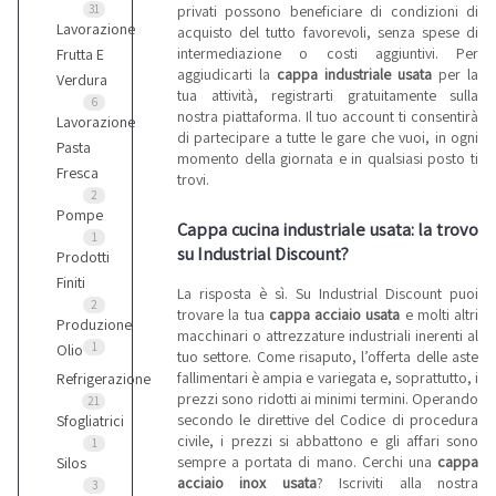
privati possono beneficiare di condizioni di
31
Lavorazione
acquisto del tutto favorevoli, senza spese di
intermediazione o costi aggiuntivi. Per
Frutta E
aggiudicarti la
cappa industriale usata
per la
Verdura
tua attività, registrarti gratuitamente sulla
6
nostra piattaforma. Il tuo account ti consentirà
Lavorazione
di partecipare a tutte le gare che vuoi, in ogni
Pasta
momento della giornata e in qualsiasi posto ti
Fresca
trovi.
2
Pompe
Cappa cucina industriale usata: la trovo
1
su Industrial Discount?
Prodotti
Finiti
La risposta è sì. Su Industrial Discount puoi
2
trovare la tua
cappa acciaio usata
e molti altri
Produzione
macchinari o attrezzature industriali inerenti al
1
Olio
tuo settore. Come risaputo, l’offerta delle aste
fallimentari è ampia e variegata e, soprattutto, i
Refrigerazione
prezzi sono ridotti ai minimi termini. Operando
21
secondo le direttive del Codice di procedura
Sfogliatrici
civile, i prezzi si abbattono e gli affari sono
1
sempre a portata di mano. Cerchi una
cappa
Silos
acciaio inox usata
? Iscriviti alla nostra
3