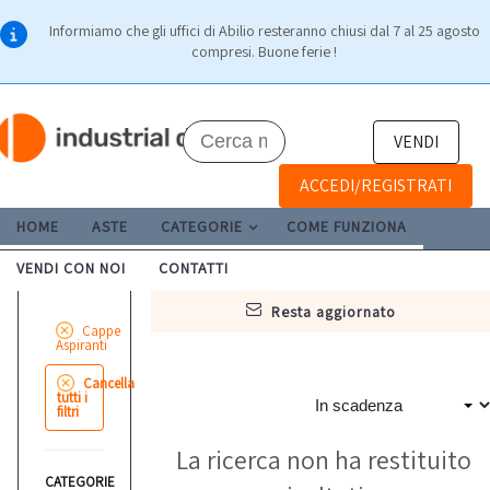
Informiamo che gli uffici di Abilio resteranno chiusi dal 7 al 25 agosto
compresi. Buone ferie !
VENDI
ACCEDI/REGISTRATI
HOME
ASTE
CATEGORIE
COME FUNZIONA
VENDI CON NOI
CONTATTI
resta aggiornato
Cappe
Aspiranti
Cancella
tutti i
filtri
La ricerca non ha restituito
CATEGORIE