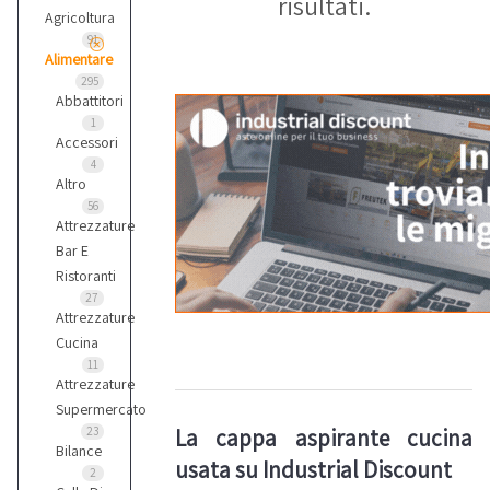
risultati.
Agricoltura
91
Alimentare
295
Abbattitori
1
Accessori
4
Altro
56
Attrezzature
Bar E
Ristoranti
27
Attrezzature
Cucina
11
Attrezzature
Supermercato
La cappa aspirante cucina
23
Bilance
usata su Industrial Discount
2