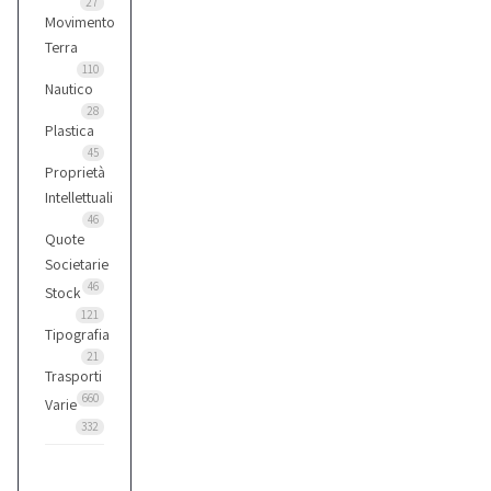
27
Movimento
Terra
110
Nautico
28
Plastica
45
Proprietà
Intellettuali
46
Quote
Societarie
46
Stock
121
Tipografia
21
Trasporti
660
Varie
332