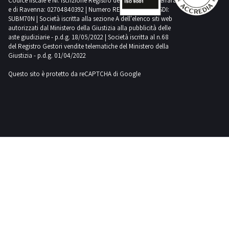
Codice fiscale e Nr. Iscrizione Registro delle Imprese di Ferrara
account per
e di Ravenna: 02704840392 | Numero REA RA 224830 | SDI:
controllare
SUBM70N | Società iscritta alla sezione A dell'elenco siti web
in tempo
autorizzati dal Ministero della Giustizia alla pubblicità delle
reale i
rilanci dei
aste giudiziarie - p.d.g. 18/05/2022 | Società iscritta al n.68
tuoi
del Registro Gestori vendite telematiche del Ministero della
avversari e
Giustizia - p.d.g. 01/04/2022
verificare se
hai vinto
l'asta.
Questo sito è protetto da reCAPTCHA di Google
Scegli la
convenienza
di
Industrial
Discount,
fai subito la
tua offerta
per le cappe
aspiranti
professionali
usate più
adatte a te!
Vuoi essere
aggiornato
sulle
prossime
aste online
del settore
alimentare?
Iscriviti alla
newsletter!