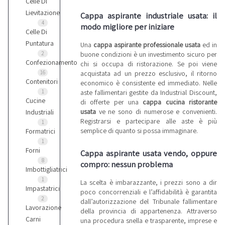
Celle Di
Lievitazione
Cappa aspirante industriale usata: il
4
modo migliore per iniziare
Celle Di
Puntatura
Una
cappa aspirante professionale usata
ed in
buone condizioni è un investimento sicuro per
2
Confezionamento
chi si occupa di ristorazione. Se poi viene
acquistata ad un prezzo esclusivo, il ritorno
16
Contenitori
economico è consistente ed immediato. Nelle
aste fallimentari gestite da Industrial Discount,
1
Cucine
di offerte per una
cappa cucina ristorante
usata
ve ne sono di numerose e convenienti.
Industriali
Registrarsi e partecipare alle aste è più
1
semplice di quanto si possa immaginare.
Formatrici
1
Forni
Cappa aspirante usata vendo, oppure
8
compro: nessun problema
Imbottigliatrici
1
La scelta è imbarazzante, i prezzi sono a dir
Impastatrici
poco concorrenziali e l’affidabilità è garantita
2
dall’autorizzazione del Tribunale fallimentare
Lavorazione
della provincia di appartenenza. Attraverso
Carni
una procedura snella e trasparente, imprese e