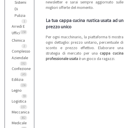
newsletter e sarai sempre aggiornato sulle
Sistemi
migliori offerte del momento.
Di
Pulizia
La tua cappa cucina rustica usata ad un
1
prezzo unico
Arredi E
158
Uffici
Per ogni macchinario, la piattaforma ti mostra
Chimica
ogni dettaglio: prezzo unitario, percentuale di
2
sconto e prezzo effettivo. Elaborare una
Complesso
strategia di mercato per una
cappa cucina
Aziendale
professionale usata
è un gioco da ragazzi.
192
Confezione
145
Edilizia
156
Legno
59
Logistica
157
Meccanica
382
Medicale