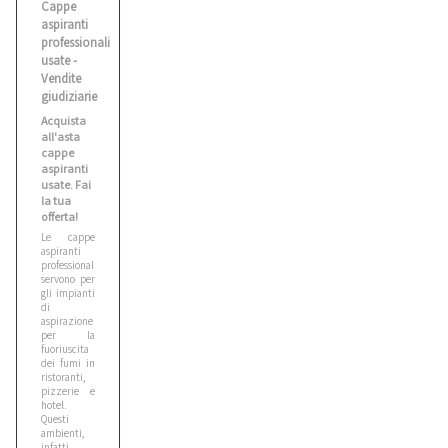
Cappe
aspiranti
professionali
usate -
Vendite
giudiziarie
Acquista
all'asta
cappe
aspiranti
usate. Fai
la tua
offerta!
Le cappe
aspiranti
professionali
servono per
gli impianti
di
aspirazione
per la
fuoriuscita
dei fumi in
ristoranti,
pizzerie e
hotel.
Questi
ambienti,
infatti,