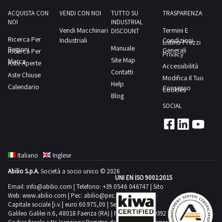
valore di
ACQUISTA CON
VENDI CON NOI
TUTTO SU
TRASPARENZA
mercato
attuale e
NOI
INDUSTRIAL
permettono
Vendi Macchinari
Termini E
DISCOUNT
di ottenere
Ricerca Per
Industriali
Condizioni
un grosso
Listino Prezzi
Manuale
Regioni
risparmio.
Generali
Ricerca Per
Privacy
Registrati al
Site Map
Marca
Aste Aperte
portale per
Accessibilità
partecipare
Contatti
Aste Chiuse
a tutte le
Modifica Il Tuo
aste che ti
Help
Calendario
Consenso
Cookies
interessano.
Blog
La
registrazione
SOCIAL
è gratuita e
ti permette
di
consultare e
scaricare in
ogni
momento i
Italiano
Inglese
documenti
di vendita
Abilio S.p.A.
Società a socio unico © 2026
relativi ai
UNI EN ISO 9001:2015
tuoi lotti
Email:
info@abilio.com
| Telefono:
+39 0546 046747
| Sito
preferiti.
Accedi alla
Web:
www.abilio.com
| Pec:
abilio@pec.illimity.com
sezione
Capitale sociale [i.v.] euro 60.975,00 | Sede legale in Via
Oggetti
Galileo Galilei n.6, 48018 Faenza (RA) | P.IVA: 02704840392 |
Osservati
del tuo