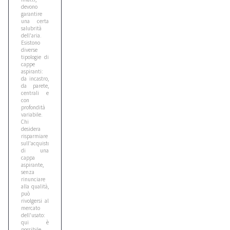
devono
garantire
una certa
salubrità
dell'aria.
Esistono
diverse
tipologie di
cappe
aspiranti:
da incastro,
da parete,
centrali e
con
profondità
variabile.
Chi
desidera
risparmiare
sull'acquisto
di una
cappa
aspirante,
senza
rinunciare
alla qualità,
può
rivolgersi al
mercato
dell'usato:
qui è
possibile