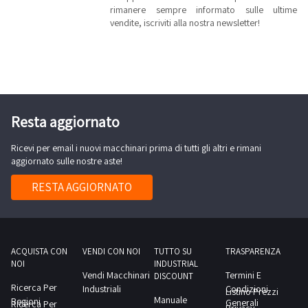
rimanere sempre informato sulle ultime
vendite, iscriviti alla nostra newsletter!
Resta aggiornato
Ricevi per email i nuovi macchinari prima di tutti gli altri e rimani
aggiornato sulle nostre aste!
RESTA AGGIORNATO
ACQUISTA CON
VENDI CON NOI
TUTTO SU
TRASPARENZA
NOI
INDUSTRIAL
Vendi Macchinari
Termini E
DISCOUNT
Ricerca Per
Industriali
Condizioni
Listino Prezzi
Manuale
Regioni
Generali
Ricerca Per