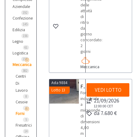
delle
Aziendale
attività
192
di
Confezione
ritiro
145
dal
Edilizia
giorno
156
concordato:
Legno
2
61
giorni
Logistica
157
Meccanica
Meccanica
382
Centri
Asta 9884
Di
Forno industriale a microonde
VEDI LOTTO
Lavoro
Lotto 13
Forno
8
industriale
21/09/2026
Cesoie
a
12:00:00
CET
1
microonde
da 7.680 €
Forni
di
5
dimensioni
Fresatrici
4,00
14
m
Officina