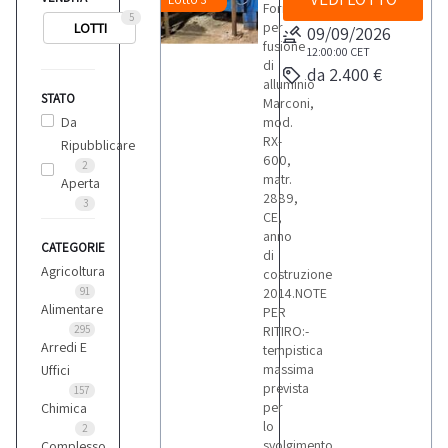
Forno
5
per
LOTTI
09/09/2026
fusione
12:00:00
CET
di
da 2.400 €
alluminio
STATO
Marconi,
Da
mod.
RX-
Ripubblicare
600,
2
matr.
Aperta
2889,
3
CE,
anno
CATEGORIE
di
Agricoltura
costruzione
91
2014.NOTE
Alimentare
PER
295
RITIRO:-
Arredi E
tempistica
massima
Uffici
prevista
157
per
Chimica
lo
2
svolgimento
Complesso