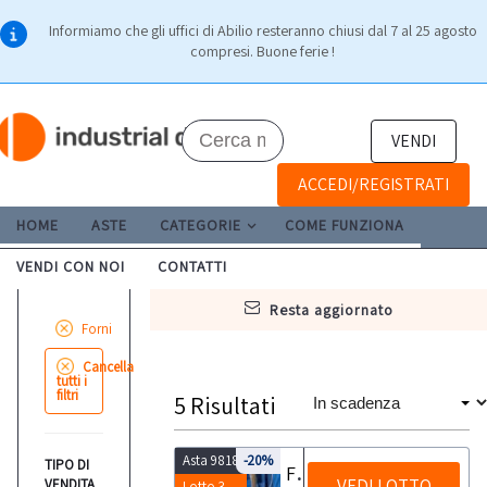
Informiamo che gli uffici di Abilio resteranno chiusi dal 7 al 25 agosto
compresi. Buone ferie !
VENDI
ACCEDI/REGISTRATI
HOME
ASTE
CATEGORIE
COME FUNZIONA
VENDI CON NOI
CONTATTI
resta aggiornato
Forni
Cancella
tutti i
filtri
5
Risultati
Asta 9818
-20%
TIPO DI
Forno industriale per fusione alluminio Marconi
VEDI LOTTO
VENDITA
Lotto 3