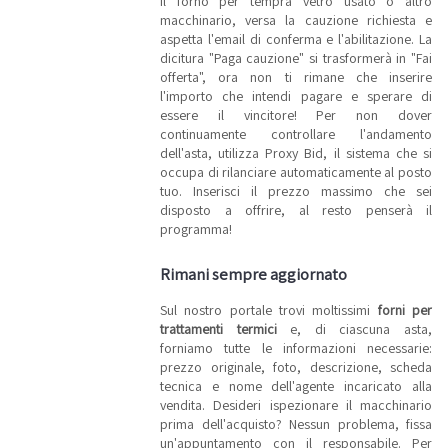
il forno per tempra vetro usato o altro
macchinario, versa la cauzione richiesta e
aspetta l'email di conferma e l'abilitazione. La
dicitura "Paga cauzione" si trasformerà in "Fai
offerta", ora non ti rimane che inserire
l'importo che intendi pagare e sperare di
essere il vincitore! Per non dover
continuamente controllare l'andamento
dell'asta, utilizza Proxy Bid, il sistema che si
occupa di rilanciare automaticamente al posto
tuo. Inserisci il prezzo massimo che sei
disposto a offrire, al resto penserà il
programma!
Rimani sempre aggiornato
Sul nostro portale trovi moltissimi
forni per
trattamenti termici
e, di ciascuna asta,
forniamo tutte le informazioni necessarie:
prezzo originale, foto, descrizione, scheda
tecnica e nome dell'agente incaricato alla
vendita. Desideri ispezionare il macchinario
prima dell'acquisto? Nessun problema, fissa
un'appuntamento con il responsabile. Per