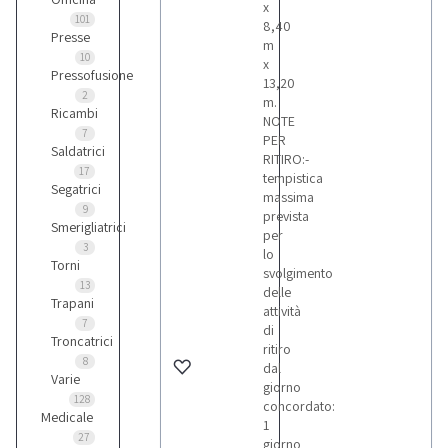
x
101
8,40
Presse
m
10
x
Pressofusione
13,20
2
m.
Ricambi
NOTE
7
PER
Saldatrici
RITIRO:-
17
tempistica
Segatrici
massima
9
prevista
Smerigliatrici
per
3
lo
Torni
svolgimento
13
delle
Trapani
attività
7
di
Troncatrici
ritiro
8
dal
Varie
giorno
128
concordato:
Medicale
1
27
giorno