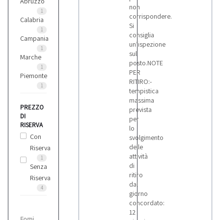
Abruzzo
non
1
corrispondere.
Calabria
Si
1
consiglia
Campania
un’ispezione
1
sul
Marche
posto.NOTE
1
PER
Piemonte
RITIRO:-
1
tempistica
massima
PREZZO
prevista
DI
per
RISERVA
lo
Con
svolgimento
delle
Riserva
attività
1
di
Senza
ritiro
Riserva
dal
4
giorno
concordato:
12
Forni