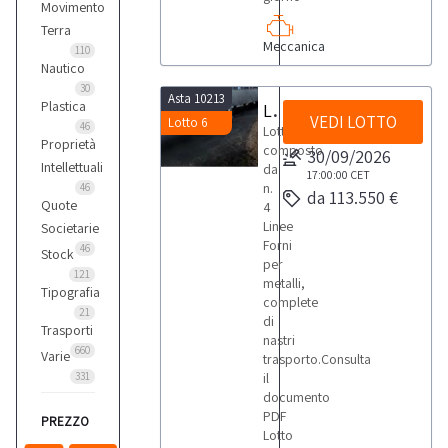
Movimento
Terra
Meccanica
110
Nautico
30
Asta 10213
Plastica
Linee Forni
VEDI LOTTO
Lotto 6
46
Lotto
Proprietà
composto
30/09/2026
Intellettuali
da
17:00:00
CET
n.
46
da 113.550 €
Quote
4
Linee
Societarie
Forni
46
Stock
per
121
metalli,
Tipografia
complete
21
di
Trasporti
nastri
660
Varie
trasporto.Consulta
331
il
documento
PDF
PREZZO
Lotto