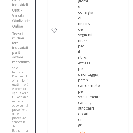
giorni-
Industriali
si
Usati -
consiglia
Vendite
di
Giudiziarie
munirsi
Online
dei
Trova i
seguenti
migliori
mezzi
forni
per
industriali
il
per il
ritiro:
settore
meccanico.
Attrezzi
Solo
per
Industrial
smontaggio,
Discount ti
pattini
offre i
forni
usati
più
carroarmato
economici!
per
Ogni giorno
spostamento
ti offriamo
migliaia di
carichi,
opportunità,
autocarri
provenienti
dotati
dalle
procedure
di
concorsuali
gru
di tutta
Italia. Le