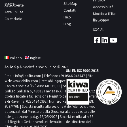
Privacy
Site Map
Marca
Aste Aperte
Accessibilità
Contatti
Aste Chiuse
Modifica Il Tuo
Help
Calendario
Consenso
Cookies
Blog
SOCIAL
Italiano
Inglese
Abilio S.p.A.
Società a socio unico © 2026
UNI EN ISO 9001:2015
Email:
info@abilio.com
| Telefono:
+39 0546 046747
| Sito
Web:
www.abilio.com
| Pec:
abilio@pec.illimity.com
Capitale sociale [i.v.] euro 60.975,00 | Sede legale in Via
Galileo Galilei n.6, 48018 Faenza (RA) | P.IVA: 02704840392 |
Codice fiscale e Nr. Iscrizione Registro delle Imprese di Ferrara
e di Ravenna: 02704840392 | Numero REA RA 224830 | SDI:
SUBM70N | Società iscritta alla sezione A dell'elenco siti web
autorizzati dal Ministero della Giustizia alla pubblicità delle
aste giudiziarie - p.d.g. 18/05/2022 | Società iscritta al n.68
del Registro Gestori vendite telematiche del Ministero della
Giustizia - p.d.g. 01/04/2022