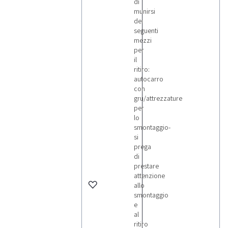
di
munirsi
dei
seguenti
mezzi
per
il
ritiro:
autocarro
con
gru/attrezzature
per
lo
smontaggio-
si
prega
di
prestare
attenzione
allo
smontaggio
e
al
ritiro