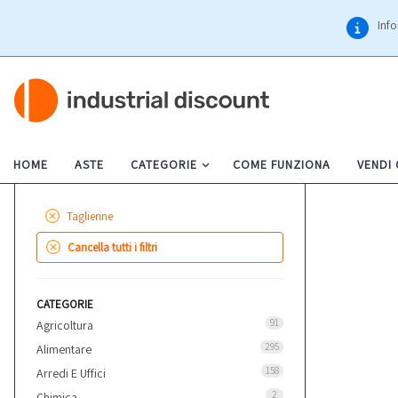
Info
HOME
ASTE
CATEGORIE
COME FUNZIONA
VENDI
Taglierine
Cancella tutti i filtri
CATEGORIE
91
Agricoltura
295
Alimentare
158
Arredi E Uffici
2
Chimica