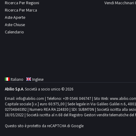
Ricerca Per Regioni
Vendi Macchinari I
Ricerca Per Marca
Aste Aperte
Aste Chiuse
Calendario
Italiano
Inglese
Abilio S.p.A.
Società a socio unico © 2026
Email:
info@abilio.com
| Telefono:
+39 0546 046747
| Sito Web:
www.abilio.co
Capitale sociale [i.v.] euro 60.975,00 | Sede legale in Via Galileo Galilei n.6, 48
02704840392 | Numero REA RA 224830 | SDI: SUBM70N | Società iscritta alla sezione A
18/05/2022 | Società iscritta al n.68 del Registro Gestori vendite telematiche del 
Questo sito è protetto da reCAPTCHA di Google