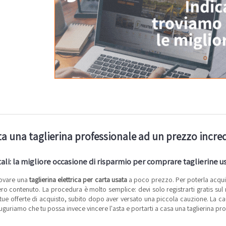
a una taglierina professionale ad un prezzo incre
tali: la migliore occasione di risparmio per comprare taglierine u
rovare una
taglierina elettrica per carta usata
a poco prezzo. Per poterla acquis
o contenuto. La procedura è molto semplice: devi solo registrarti gratis sul no
 tue offerte di acquisto, subito dopo aver versato una piccola cauzione. La cauzi
uguriamo che tu possa invece vincere l'asta e portarti a casa una taglierina pro