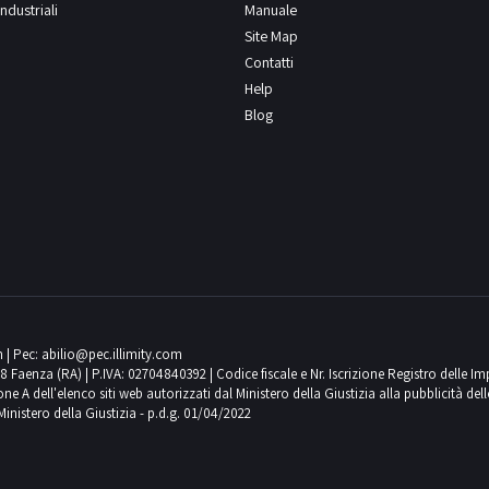
ndustriali
Manuale
Site Map
Contatti
Help
Blog
m
| Pec:
abilio@pec.illimity.com
018 Faenza (RA) | P.IVA: 02704840392 | Codice fiscale e Nr. Iscrizione Registro delle I
 dell'elenco siti web autorizzati dal Ministero della Giustizia alla pubblicità delle 
Ministero della Giustizia - p.d.g. 01/04/2022