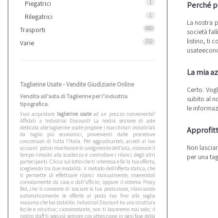
1
Piegatrici
Perché pr
1
Rilegatrici
La nostra 
660
Trasporti
società fal
listino, ti
332
Varie
usateecono
La mia az
Taglierine Usate - Vendite Giudiziarie Online
Certo. Vogl
Vendita all’asta di Taglierine per l’industria
subito al n
tipografica.
le informaz
Vuoi acquistare
taglierine usate
ad un prezzo conveniente?
Affidati a Industrial Discount! La nostra sezione di aste
dedicata alle taglierine usate propone i macchinari industriali
Approfitt
da taglio più economici, provenienti dalle procedure
concorsuali di tutta l’Italia. Per aggiudicarteli, accedi al tuo
Non lasciar
account: potrai monitorare lo svolgimento dell’asta, visionare il
tempo rimasto alla scadenza e controllare i rilanci degli altri
per una tag
partecipanti. Clicca sul lotto che ti interessa e fai la tua offerta,
scegliendo tra due modalità: il metodo dell’offerta statica, che
ti permette di effettuare rilanci manualmente, inserendoli
comodamente da casa o dall’ufficio; oppure il sistema Proxy
Bid, che ti consente di lasciare la tua postazione, rilanciando
automaticamente le offerte al posto tuo fino alla soglia
massima che hai stabilito. Industrial Discount ha una struttura
facile e intuitiva; ciononostante, non ti lasceremo mai solo; il
nostro staff ti seguirà sempre con attenzione in ogni fase della