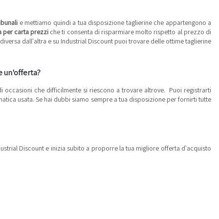
ibunali
e mettiamo quindi a tua disposizione taglierine che appartengono a
a per carta prezzi
che ti consenta di risparmiare molto rispetto al prezzo di
iversa dall'altra e su Industrial Discount puoi trovare delle ottime taglierine
e un'offerta?
i occasioni che difficilmente si riescono a trovare altrove. Puoi registrarti
omatica usata. Se hai dubbi siamo sempre a tua disposizione per fornirti tutte
Industrial Discount e inizia subito a proporre la tua migliore offerta d'acquisto