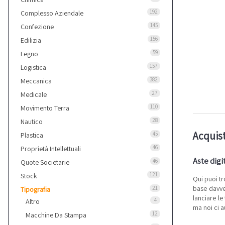
192
Complesso Aziendale
145
Confezione
156
Edilizia
59
Legno
157
Logistica
382
Meccanica
27
Medicale
110
Movimento Terra
28
Nautico
Acquist
45
Plastica
46
Proprietà Intellettuali
Aste digi
46
Quote Societarie
121
Stock
Qui puoi t
base davver
21
Tipografia
lanciare le
4
Altro
ma noi ci a
12
Macchine Da Stampa