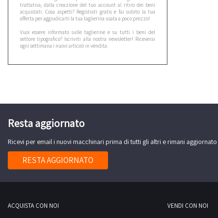
trattativa, dalla creazione del tuo account al ritiro dei beni
acquistati. Cosa aspetti? Registrati gratis e fai subito la tua
offerta per aggiudicarti la tua taglierina usata a poco prezzo!
Vuoi essere informato sulle taglierine e su tutti i beni del
settore tipografico? Iscriviti alla nostra newsletter! Riceverai
ogni settimana i nuovi articoli in vendita.
Resta aggiornato
Ricevi per email i nuovi macchinari prima di tutti gli altri e rimani aggiornato
RESTA AGGIORNATO
ACQUISTA CON NOI
VENDI CON NOI