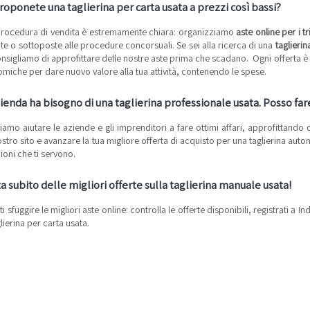
oponete una taglierina per carta usata a prezzi così bassi?
procedura di vendita è estremamente chiara: organizziamo
aste online per i tr
lite o sottoposte alle procedure concorsuali. Se sei alla ricerca di una
taglierin
 consigliamo di approfittare delle nostre aste prima che scadano. Ogni offerta è d
miche per dare nuovo valore alla tua attività, contenendo le spese.
ienda ha bisogno di una taglierina professionale usata. Posso far
iamo aiutare le aziende e gli imprenditori a fare ottimi affari, approfittando d
ostro sito e avanzare la tua migliore offerta di acquisto per una taglierina aut
ioni che ti servono.
a subito delle migliori offerte sulla taglierina manuale usata!
ti sfuggire le migliori aste online: controlla le offerte disponibili, registrati a 
lierina per carta usata.