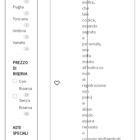
1
inoltre,
Puglia
che
1
tale
Toscana
codice,
2
essendo
Umbria
segreto
6
e
Veneto
personale,
4
una
volta
inviato
PREZZO
all’indirizzo
DI
mail
RISERVA
di
Con
registrazione
Riserva
non
14
potrà
Senza
in
Riserva
alcun
45
modo
essere
reinviato
ASTE
o
SPECIALI
comunicatoRegistrati