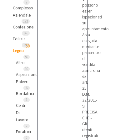
2
possono
Complesso
esser
Aziendale
ispezionati
192
su
Confezione
appuntamento
145
Asta
Edilizia
eseguita
156
mediante
Legno
procedura
59
di
Altro
vendita
10
asincrona
Aspirazione
ex
Polveri
art.
25
6
Bordatrici
D.M.
32/2015
1
Centri
SI
PRECISA
Di
CHE:•
Lavoro
Gli
2
utenti
Foratrici
registrati
2