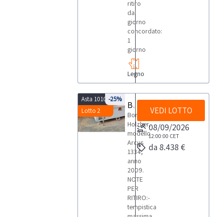
ritiro
dal
giorno
concordato:
1
giorno
Legno
Asta 10108
-25%
Bordatrice Holzher
VEDI LOTTO
Lotto 2
Bordatrice
Holzher,
08/09/2026
modello
12:00:00
CET
Arcus
da 8.438 €
1334,
anno
2009.
NOTE
PER
RITIRO:-
tempistica
massima