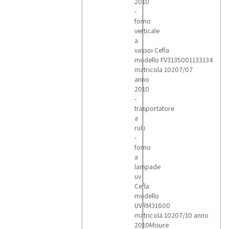
2010
-
forno
verticale
a
vassoi Cefla
modello FV3135001133134
matricola 10207/07
anno
2010
-
trasportatore
a
rulli
-
forno
a
lampade
uv
Cefla
modello
UVRM31600
matricola 10207/10 anno
2010Misure