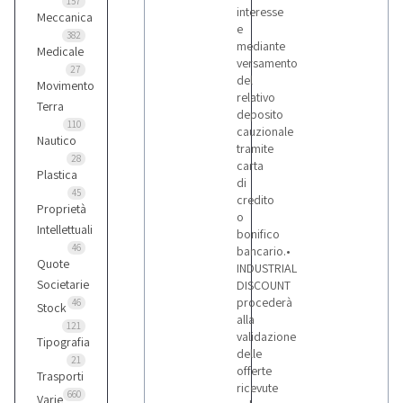
157
interesse
Meccanica
e
382
mediante
Medicale
versamento
27
del
Movimento
relativo
Terra
deposito
110
cauzionale
Nautico
tramite
28
carta
Plastica
di
45
credito
Proprietà
o
Intellettuali
bonifico
46
bancario.•
Quote
INDUSTRIAL
Societarie
DISCOUNT
procederà
46
Stock
alla
121
validazione
Tipografia
delle
21
offerte
Trasporti
ricevute
660
Varie