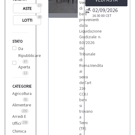
Vendita
11
di
ASTE
02/09/2026
beni
16:30:00
CET
48
provenienti
LOTTI
3
dalla
Liquidazione
Giudiziale n.
STATO
80/2026
del
Da
Tribunale
Ripubblicare
LOTTI
di
47
Roma.Vendita
Aperta
ai
12
sensi
dell'art
CATEGORIE
216
Agricoltura
CCII.I
beni
91
Alimentare
si
trovano
295
Arredi E
a
Terni
158
Uffici
(TR)
Chimica
e