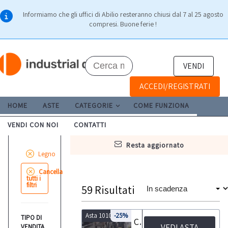
Informiamo che gli uffici di Abilio resteranno chiusi dal 7 al 25 agosto
compresi. Buone ferie !
VENDI
ACCEDI/REGISTRATI
HOME
ASTE
CATEGORIE
COME FUNZIONA
VENDI CON NOI
CONTATTI
resta aggiornato
Legno
Cancella
tutti i
filtri
59
Risultati
Asta 10103
-25%
TIPO DI
Carrello elevatore scaffalature e articoli ferramenta
VEDI ASTA
VENDITA