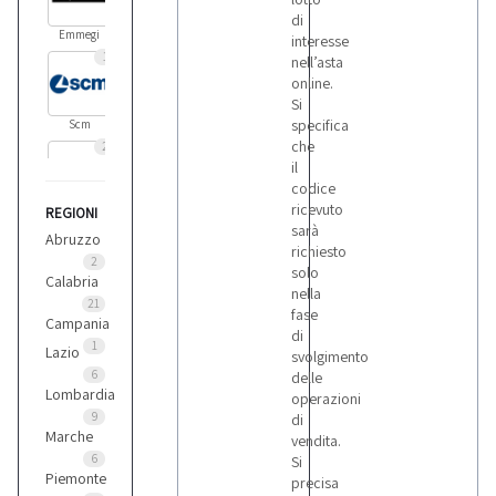
di
Emmegi
interesse
1
nell’asta
online.
Si
specifica
Scm
che
2
il
codice
ricevuto
REGIONI
Varie
sarà
Abruzzo
richiesto
2
solo
Calabria
nella
21
fase
Campania
di
1
Lazio
svolgimento
6
delle
Lombardia
operazioni
9
di
Marche
vendita.
6
Si
Piemonte
precisa