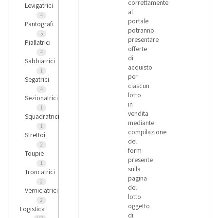
correttamente
Levigatrici
al
4
portale
Pantografi
potranno
5
presentare
Piallatrici
offerte
4
di
Sabbiatrici
acquisto
1
per
Segatrici
ciascun
4
lotto
Sezionatrici
in
1
vendita
Squadratrici
mediante
1
compilazione
Strettoi
del
2
form
Toupie
presente
1
sulla
Troncatrici
pagina
2
del
Verniciatrici
lotto
2
oggetto
Logistica
di