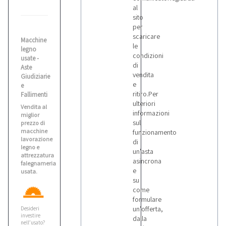
al
sito
per
scaricare
Macchine
le
legno
condizioni
usate -
di
Aste
vendita
Giudiziarie
e
e
ritiro.Per
Fallimenti
ulteriori
Vendita al
informazioni
miglior
sul
prezzo di
macchine
funzionamento
lavorazione
di
legno e
un'asta
attrezzatura
asincrona
falegnameria
e
usata.
su
come
formulare
un'offerta,
Desideri
investire
dalla
nell’usato?