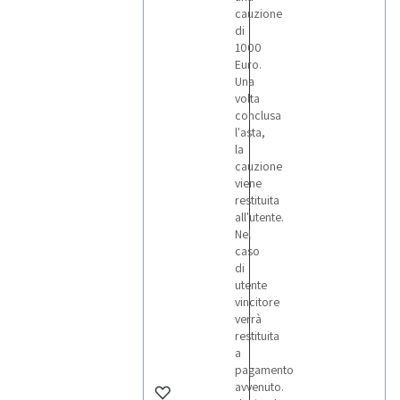
cauzione
di
1000
Euro.
Una
volta
conclusa
l'asta,
la
cauzione
viene
restituita
all'utente.
Nel
caso
di
utente
vincitore
verrà
restituita
a
pagamento
avvenuto.