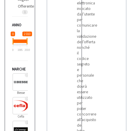
elettronica
Offerente
indicato
1
dall’utente
per
ANNO
comunicare
la
0
2 010
validazione
dell’offerta
nonché
0
1005
2010
il
codice
segreto
MARCHE
e
personale
1
che
dovrà
essere
Biesse
utilizzato
1
per
poter
concorrere
Cefla
all’acquisto
2
del
lotto