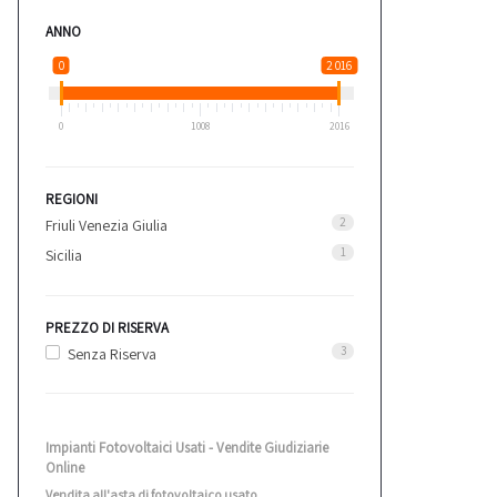
ANNO
0
2 016
0
1008
2016
REGIONI
2
Friuli Venezia Giulia
1
Sicilia
PREZZO DI RISERVA
3
Senza Riserva
Impianti Fotovoltaici Usati - Vendite Giudiziarie
Online
Vendita all'asta di fotovoltaico usato.