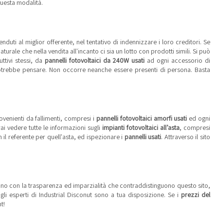
uesta modalità.
duti al miglior offerente, nel tentativo di indennizzare i loro creditori. Se
aturale che nella vendita all'incanto ci sia un lotto con prodotti simili. Si può
uttivi stessi, da
pannelli fotovoltaici da 240W usati
ad ogni accessorio di
i potrebbe pensare. Non occorre neanche essere presenti di persona. Basta
rovenienti da fallimenti, compresi i
pannelli fotovoltaici amorfi usati
ed ogni
rai vedere tutte le informazioni sugli
impianti fotovoltaici all’asta
, compresi
on il referente per quell'asta, ed ispezionare i
pannelli usati
. Attraverso il sito
lgono con la trasparenza ed imparzialità che contraddistinguono questo sito,
, gli esperti di Industrial Disconut sono a tua disposizione. Se i
prezzi del
t!