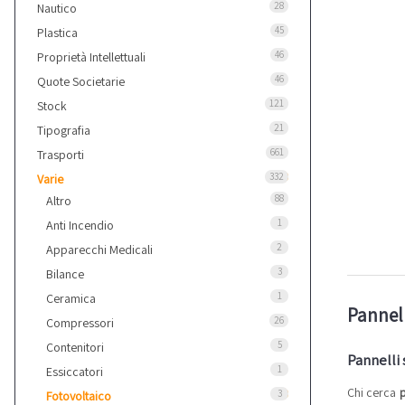
28
Nautico
45
Plastica
46
Proprietà Intellettuali
46
Quote Societarie
121
Stock
21
Tipografia
661
Trasporti
332
Varie
88
Altro
1
Anti Incendio
2
Apparecchi Medicali
3
Bilance
1
Ceramica
Pannell
26
Compressori
5
Contenitori
Pannelli 
1
Essiccatori
Chi cerca
p
3
Fotovoltaico