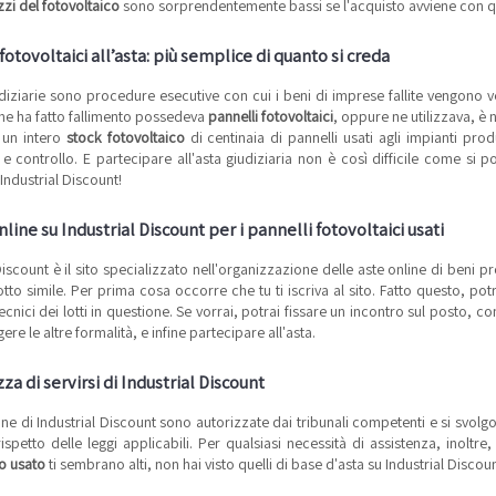
zi del fotovoltaico
sono sorprendentemente bassi se l'acquisto avviene con q
fotovoltaici all’asta: più semplice di quanto si creda
diziarie sono procedure esecutive con cui i beni di imprese fallite vengono ven
che ha fatto fallimento possedeva
pannelli fotovoltaici
, oppure ne utilizzava, è n
 un intero
stock fotovoltaico
di centinaia di pannelli usati agli impianti prod
e controllo. E partecipare all'asta giudiziaria non è così difficile come s
 Industrial Discount!
nline su Industrial Discount per i pannelli fotovoltaici usati
Discount è il sito specializzato nell'organizzazione delle aste online di beni p
tto simile. Per prima cosa occorre che tu ti iscriva al sito. Fatto questo, pot
i tecnici dei lotti in questione. Se vorrai, potrai fissare un incontro sul posto, c
ere le altre formalità, e infine partecipare all'asta.
zza di servirsi di Industrial Discount
ine di Industrial Discount sono autorizzate dai tribunali competenti e si svo
ispetto delle leggi applicabili. Per qualsiasi necessità di assistenza, inoltre
co usato
ti sembrano alti, non hai visto quelli di base d'asta su Industrial Discoun