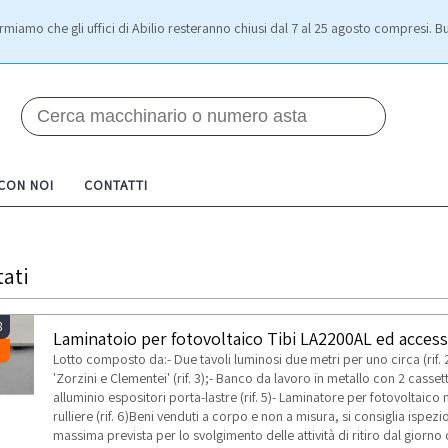
rmiamo che gli uffici di Abilio resteranno chiusi dal 7 al 25 agosto compresi. Bu
 CON NOI
CONTATTI
tati
8
Laminatoio per fotovoltaico Tibi LA2200AL ed access
Lotto composto da:- Due tavoli luminosi due metri per uno circa (rif. 2
'Zorzini e Clementei' (rif. 3);- Banco da lavoro in metallo con 2 cassetti,
alluminio espositori porta-lastre (rif. 5)- Laminatore per fotovoltai
rulliere (rif. 6)Beni venduti a corpo e non a misura, si consiglia ispe
massima prevista per lo svolgimento delle attività di ritiro dal giorn