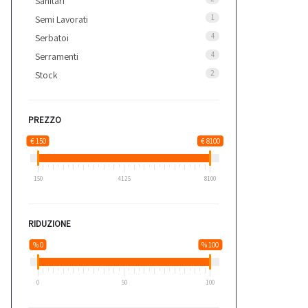
Sanitari
1
Semi Lavorati
4
Serbatoi
4
Serramenti
2
Stock
PREZZO
€ 150
€ 8100
150
4125
8100
RIDUZIONE
% 0
% 100
0
50
100