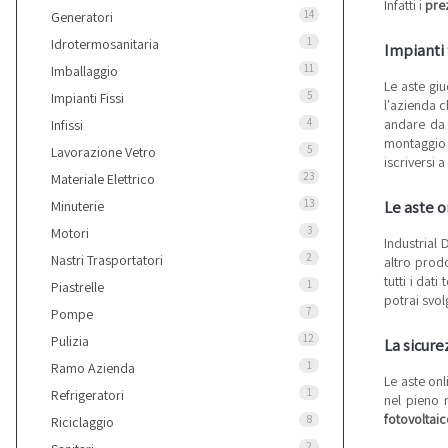
Infatti i
prez
14
Generatori
1
Idrotermosanitaria
Impianti 
11
Imballaggio
Le aste giu
5
Impianti Fissi
l'azienda 
4
andare da
Infissi
montaggio 
5
Lavorazione Vetro
iscriversi a
23
Materiale Elettrico
13
Le aste o
Minuterie
3
Motori
Industrial 
2
Nastri Trasportatori
altro prodo
tutti i dat
1
Piastrelle
potrai svolg
7
Pompe
12
Pulizia
La sicure
1
Ramo Azienda
Le aste onl
1
Refrigeratori
nel pieno r
fotovoltai
8
Riciclaggio
2