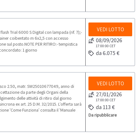
VEDI LOTTO
lash Trial 6000 S Digital con lampada (rif. 7);-
ontainer coibentato m 6x2,5 con accesso
08/09/2026
ezione sul posto.NOTE PER RITIRO:- tempistica
17:00:00
CET
o concordato: 1 giorno
da 6.075 €
VEDI LOTTO
asco 2.50, matr. SW25010677049, anno di
cettazione da parte degli Organi della
27/01/2026
ento delle attività di ritiro dal giorno
17:00:00
CET
ncrona ex art. 25 D.M. 32/2015. L'offerta sarà
da 113 €
zione 'Come Funziona' consulta il 'Manuale
Da ripubblicare