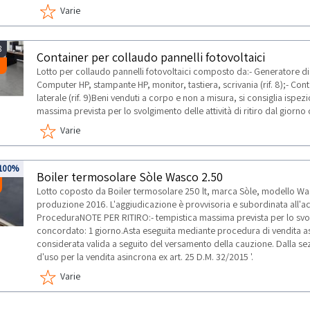
Varie
8
Container per collaudo pannelli fotovoltaici
Lotto per collaudo pannelli fotovoltaici composto da:- Generatore di f
Computer HP, stampante HP, monitor, tastiera, scrivania (rif. 8);- C
laterale (rif. 9)Beni venduti a corpo e non a misura, si consiglia isp
massima prevista per lo svolgimento delle attività di ritiro dal giorn
Varie
100%
Boiler termosolare Sòle Wasco 2.50
Lotto coposto da Boiler termosolare 250 lt, marca Sòle, modello W
produzione 2016. L'aggiudicazione è provvisoria e subordinata all'ac
ProceduraNOTE PER RITIRO:- tempistica massima prevista per lo svolgim
concordato: 1 giorno.Asta eseguita mediante procedura di vendita asi
considerata valida a seguito del versamento della cauzione. Dalla se
d'uso per la vendita asincrona ex art. 25 D.M. 32/2015 '.
Varie