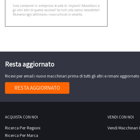
Vuoi conoscere in anteprima le aste di impianti fotovoltaici e
gli altri lotti di questa sezione? Iscriviti alla nostra newsletter!
Riceverai ogni settimana i nuovi articoli in vendita.
Resta aggiornato
Ricevi per email i nuovi macchinari prima di tutti gli altri e rimani aggiornato
RESTA AGGIORNATO
ACQUISTA CON NOI
VENDI CON NOI
Ricerca Per Regioni
Vendi Macchinari I
Ricerca Per Marca