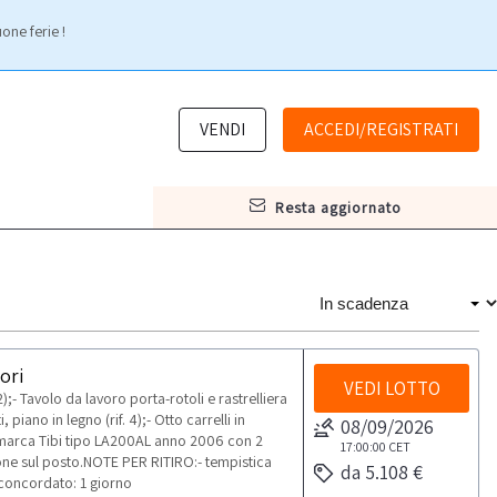
one ferie !
VENDI
ACCEDI/REGISTRATI
resta aggiornato
ori
VEDI LOTTO
);- Tavolo da lavoro porta-rotoli e rastrelliera
 piano in legno (rif. 4);- Otto carrelli in
08/09/2026
co marca Tibi tipo LA200AL anno 2006 con 2
17:00:00
CET
zione sul posto.NOTE PER RITIRO:- tempistica
da 5.108 €
o concordato: 1 giorno