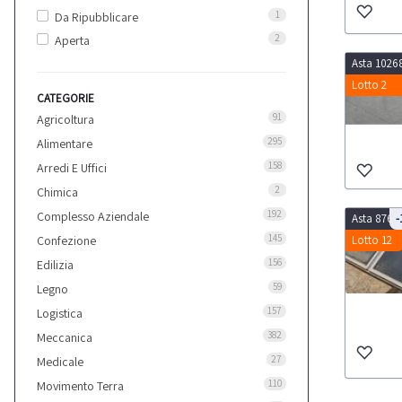
1
Da Ripubblicare
2
Aperta
Asta 1026
Lotto 2
CATEGORIE
91
Agricoltura
295
Alimentare
158
Arredi E Uffici
2
Chimica
192
Complesso Aziendale
Asta 8767
-
145
Confezione
Lotto 12
156
Edilizia
59
Legno
157
Logistica
382
Meccanica
27
Medicale
110
Movimento Terra