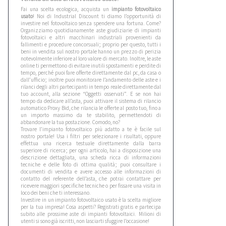
Fai una scelta ecologica, acquista un
impianto fotovoltaico
usato
! Noi di Industrial Discount ti diamo l’opportunità di
investire nel fotovoltaico senza spendere una fortuna. Come?
Organizziamo quotidianamente aste giudiziarie di impianti
fotovoltaici e altri macchinari industriali provenienti da
fallimenti e procedure concorsuali; proprio per questo, tutti i
beni in vendita sul nostro portale hanno un prezzo di perizia
notevolmente inferiore al loro valore di mercato. Inoltre, le aste
online ti permettono di evitare inutili spostamenti e perdite di
tempo, perché puoi fare offerte direttamente dal pc, da casa o
dall’ufficio; inoltre puoi monitorare l’andamento delle aste e i
rilanci degli altri partecipanti in tempo reale direttamente dal
tuo account, alla sezione “Oggetti osservati”. E se non hai
tempo da dedicare all’asta, puoi attivare il sistema di rilancio
automatico Proxy Bid, che rilancia le offerte al posto tuo, fino a
un importo massimo da te stabilito, permettendoti di
abbandonare la tua postazione. Comodo, no?
Trovare l’impianto fotovoltaico più adatto a te è facile sul
nostro portale! Usa i filtri per selezionare i risultati, oppure
effettua una ricerca testuale direttamente dalla barra
superiore di ricerca; per ogni articolo, hai a disposizione una
descrizione dettagliata, una scheda ricca di informazioni
tecniche e delle foto di ottima qualità; puoi consultare i
documenti di vendita e avere accesso alle informazioni di
contatto del referente dell’asta, che potrai contattare per
ricevere maggiori specifiche tecniche o per fissare una visita in
loco dei beni che ti interessano.
Investire in un impianto fotovoltaico usato è la scelta migliore
per la tua impresa! Cosa aspetti? Registrati gratis e partecipa
subito alle prossime aste di impianti fotovoltaici. Milioni di
utenti si sono già iscritti, non lasciarti sfuggire l’occasione!