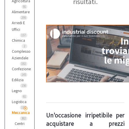
risultati.
Agricoltura
91
Alimentare
295
Arredi E
Uffici
157
Chimica
2
Complesso
Aziendale
192
Confezione
145
Edilizia
156
Legno
61
Logistica
157
Meccanica
Un'occasione irripetibile per
382
acquistare a prezzi
Centri