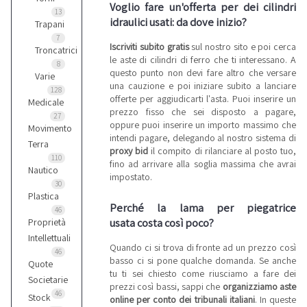
Voglio fare un'offerta per dei cilindri
13
idraulici usati: da dove inizio?
Trapani
7
Iscriviti subito gratis
sul nostro sito e poi cerca
Troncatrici
le aste di cilindri di ferro che ti interessano. A
8
questo punto non devi fare altro che versare
Varie
una cauzione e poi iniziare subito a lanciare
128
offerte per aggiudicarti l'asta. Puoi inserire un
Medicale
prezzo fisso che sei disposto a pagare,
27
oppure puoi inserire un importo massimo che
Movimento
intendi pagare, delegando al nostro sistema di
Terra
proxy bid
il compito di rilanciare al posto tuo,
110
fino ad arrivare alla soglia massima che avrai
Nautico
impostato.
30
Plastica
Perché la lama per piegatrice
46
usata costa così poco?
Proprietà
Intellettuali
Quando ci si trova di fronte ad un prezzo così
46
basso ci si pone qualche domanda. Se anche
Quote
tu ti sei chiesto come riusciamo a fare dei
Societarie
prezzi così bassi, sappi che
organizziamo aste
46
Stock
online per conto dei tribunali italiani
. In queste