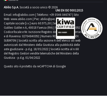
e sugli altri
lotti della
Abilio S.p.A.
Società a socio unico © 2026
categoria
UNI EN ISO 9001:2015
meccanica?
Email:
info@abilio.com
| Telefono:
+39 0546 046747
| Sito
Iscriviti alla
nostra
Web:
www.abilio.com
| Pec:
abilio@pec.illimity.com
newsletter!
Capitale sociale [i.v.] euro 60.975,00 | Sede legale in Via
Riceverai
Galileo Galilei n.6, 48018 Faenza (RA) | P.IVA: 02704840392 |
ogni
Codice fiscale e Nr. Iscrizione Registro delle Imprese di Ferrara
settimana i
nuovi
e di Ravenna: 02704840392 | Numero REA RA 224830 | SDI:
articoli in
SUBM70N | Società iscritta alla sezione A dell'elenco siti web
vendita.
autorizzati dal Ministero della Giustizia alla pubblicità delle
aste giudiziarie - p.d.g. 18/05/2022 | Società iscritta al n.68
del Registro Gestori vendite telematiche del Ministero della
Giustizia - p.d.g. 01/04/2022
Questo sito è protetto da reCAPTCHA di Google