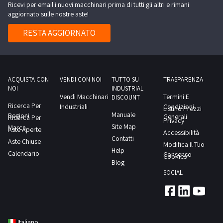
riportati
Ricevi per email i nuovi macchinari prima di tutti gli altri e rimani
sulla pagina
aggiornato sulle nostre aste!
dell’asta o
sulle schede
tecniche
RESTA AGGIORNATO
dei beni.
Cosa
aspetti?
Registrati
gratis e
partecipa
ACQUISTA CON
VENDI CON NOI
TUTTO SU
TRASPARENZA
alla
prossima
NOI
INDUSTRIAL
asta online
Vendi Macchinari
Termini E
DISCOUNT
di piegatrici
Ricerca Per
Industriali
Condizioni
per lamiera
Listino Prezzi
Manuale
Regioni
usate:
Generali
Ricerca Per
Privacy
potrai
Site Map
Marca
Aste Aperte
aggiudicarti
Accessibilità
una
Contatti
Aste Chiuse
piegatrice
Modifica Il Tuo
per lamiera
Help
Calendario
Consenso
Cookies
usata ad un
Blog
prezzo
davvero
SOCIAL
vantaggioso!
Vuoi essere
informato
sulle
piegatrici
per lamiera
Italiano