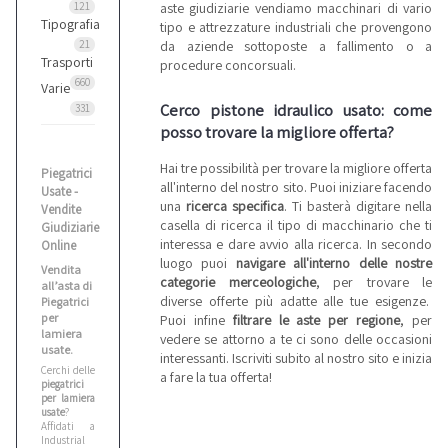
aste giudiziarie vendiamo macchinari di vario
121
Tipografia
tipo e attrezzature industriali che provengono
da aziende sottoposte a fallimento o a
21
Trasporti
procedure concorsuali.
660
Varie
Cerco pistone idraulico usato: come
331
posso trovare la migliore offerta?
Hai tre possibilità per trovare la migliore offerta
Piegatrici
all'interno del nostro sito. Puoi iniziare facendo
Usate -
una
ricerca specifica
. Ti basterà digitare nella
Vendite
casella di ricerca il tipo di macchinario che ti
Giudiziarie
interessa e dare avvio alla ricerca. In secondo
Online
luogo puoi
navigare all'interno delle nostre
Vendita
categorie merceologiche
, per trovare le
all’asta di
diverse offerte più adatte alle tue esigenze.
Piegatrici
per
Puoi infine
filtrare le aste per regione
, per
lamiera
vedere se attorno a te ci sono delle occasioni
usate.
interessanti. Iscriviti subito al nostro sito e inizia
Cerchi delle
a fare la tua offerta!
piegatrici
per lamiera
usate
?
Affidati a
Industrial