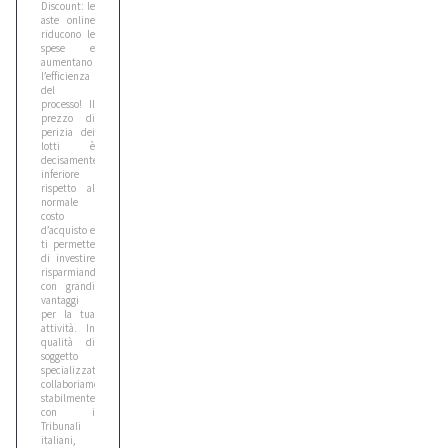
Discount: le
aste online
riducono le
spese e
aumentano
l’efficienza
del
processo! Il
prezzo di
perizia dei
lotti è
decisamente
inferiore
rispetto al
normale
costo
d’acquisto e
ti permette
di investire
risparmiando,
con grandi
vantaggi
per la tua
attività. In
qualità di
soggetto
specializzato,
collaboriamo
stabilmente
con i
Tribunali
italiani,