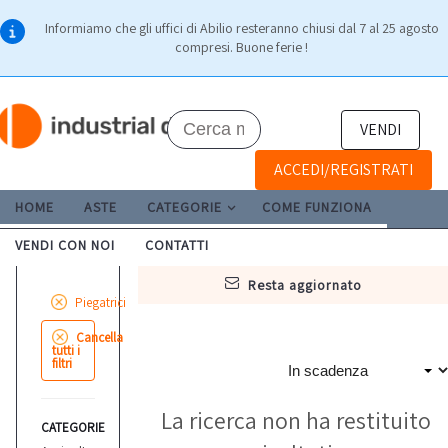
Informiamo che gli uffici di Abilio resteranno chiusi dal 7 al 25 agosto
compresi. Buone ferie !
VENDI
ACCEDI/REGISTRATI
HOME
ASTE
CATEGORIE
COME FUNZIONA
VENDI CON NOI
CONTATTI
resta aggiornato
Piegatrici
Cancella
tutti i
filtri
La ricerca non ha restituito
CATEGORIE