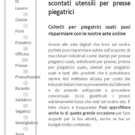
Di
scontati utensili per presse
Lavoro
piegatrici
8
Cesoie
Coltelli per piegatrici usati: puoi
1
Forni
risparmiare con le nostre aste online
5
Fresatrici
Grazie alle aste digitali che trovi sul nostro
14
portale puoi risparmiare subito sull'acquisto di
Officina
macchinari industriali come stampi per presse
101
piegatrici usati, antivibranti per presse, prisma
Presse
per piegatrice usato, utensili per piegatrici
10
usati e tanti altri prodotti che ti potrebbero
Pressofusione
servire. Noi mettiamo all'asta per conto dei
2
tribunali italiani merce proveniente da fallimenti
Ricambi
o da aziende sottoposte a procedure
7
concorsuali. Ecco giustificati i prezzi
Saldatrici
estremamente bassi che vedi sul nostro sito. È
17
tutto chiaro e trasparente.
Puoi approfittare
Segatrici
anche tu di questa grande occasione
per fare
9
acquisti per la tua attività, anche se hai un
Smerigliatrici
budget molto contenuto.
3
Torni