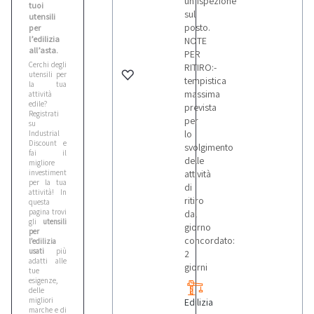
un’ispezione
tuoi
sul
utensili
posto.
per
l’edilizia
NOTE
all’asta.
PER
Cerchi degli
RITIRO:-
utensili per
tempistica
la tua
massima
attività
edile?
prevista
Registrati
per
su
lo
Industrial
Discount e
svolgimento
fai il
delle
migliore
investimento
attività
per la tua
di
attività! In
ritiro
questa
pagina trovi
dal
gli
utensili
giorno
per
concordato:
l’edilizia
usati
più
2
adatti alle
giorni
tue
esigenze,
delle
migliori
Edilizia
marche e di