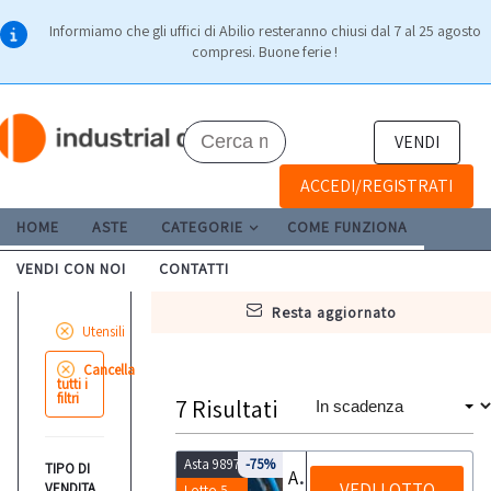
Informiamo che gli uffici di Abilio resteranno chiusi dal 7 al 25 agosto
compresi. Buone ferie !
VENDI
ACCEDI/REGISTRATI
HOME
ASTE
CATEGORIE
COME FUNZIONA
VENDI CON NOI
CONTATTI
resta aggiornato
Utensili
Cancella
tutti i
filtri
7
Risultati
Asta 9897
-75%
TIPO DI
Attrezzatura varia da cantiere
VEDI LOTTO
VENDITA
Lotto 5