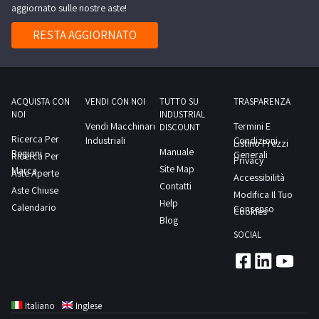
aggiornato sulle nostre aste!
RESTA AGGIORNATO
ACQUISTA CON
VENDI CON NOI
TUTTO SU
TRASPARENZA
NOI
INDUSTRIAL
Vendi Macchinari
Termini E
DISCOUNT
Ricerca Per
Industriali
Condizioni
Listino Prezzi
Manuale
Regioni
Generali
Ricerca Per
Privacy
Site Map
Marca
Aste Aperte
Accessibilità
Contatti
Aste Chiuse
Modifica Il Tuo
Help
Calendario
Consenso
Cookies
Blog
SOCIAL
Italiano
Inglese