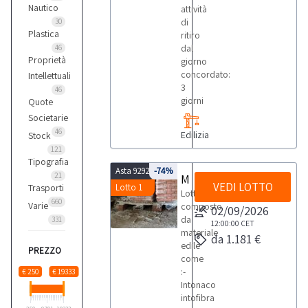
Nautico
attività
di
30
Plastica
ritiro
dal
46
Proprietà
giorno
concordato:
Intellettuali
3
46
giorni
Quote
Societarie
46
Edilizia
Stock
121
Tipografia
Asta 9292
-74%
21
Materiale edile
VEDI LOTTO
Trasporti
Lotto 1
Lotto
660
Varie
composto
02/09/2026
da
331
12:00:00
CET
materiale
da 1.181 €
edile
PREZZO
come
:-
€ 250
€ 19333
Intonaco
intofibra