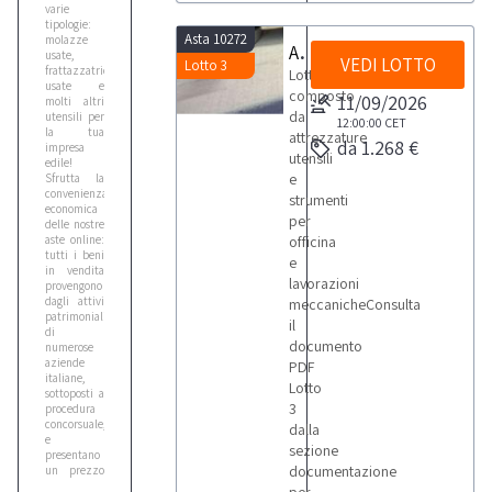
varie
tipologie:
Asta 10272
molazze
Attrezzature utensili e strumenti per officina e lavorazioni meccaniche
usate,
VEDI LOTTO
Lotto 3
frattazzatrici
Lotto
usate e
composto
11/09/2026
molti altri
da
utensili per
12:00:00
CET
la tua
attrezzature
da 1.268 €
impresa
utensili
edile!
e
Sfrutta la
convenienza
strumenti
economica
per
delle nostre
aste online:
officina
tutti i beni
e
in vendita
lavorazioni
provengono
dagli attivi
meccanicheConsulta
patrimoniali
il
di
documento
numerose
aziende
PDF
italiane,
Lotto
sottoposti a
3
procedura
concorsuale,
dalla
e
sezione
presentano
documentazione
un prezzo
di perizia