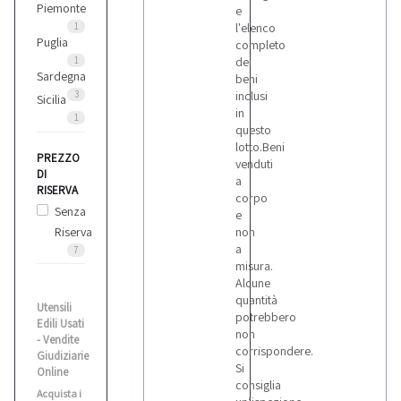
Piemonte
e
1
l'elenco
Puglia
completo
1
dei
Sardegna
beni
3
inclusi
Sicilia
in
1
questo
lotto.Beni
PREZZO
venduti
DI
a
RISERVA
corpo
Senza
e
Riserva
non
a
7
misura.
Alcune
quantità
Utensili
potrebbero
Edili Usati
non
- Vendite
corrispondere.
Giudiziarie
Si
Online
consiglia
Acquista i