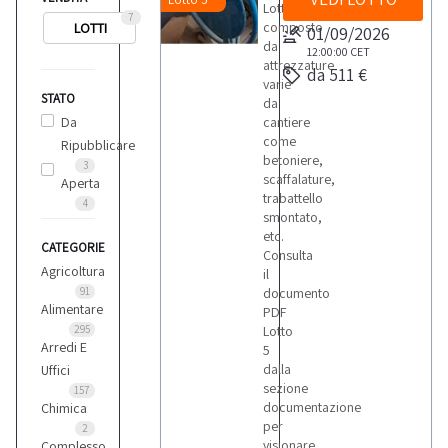
Lotto
7
composto
LOTTI
01/09/2026
da
12:00:00
CET
attrezzature
da 511 €
varie
STATO
da
Da
cantiere
come
Ripubblicare
betoniere,
3
scaffalature,
Aperta
trabattello
4
smontato,
etc.
CATEGORIE
Consulta
Agricoltura
il
91
documento
Alimentare
PDF
295
Lotto
Arredi E
5
dalla
Uffici
sezione
157
documentazione
Chimica
per
2
visionare
Complesso