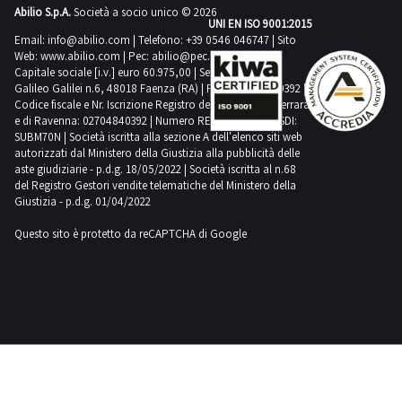
Abilio S.p.A.
Società a socio unico © 2026
UNI EN ISO 9001:2015
Email:
info@abilio.com
| Telefono:
+39 0546 046747
| Sito
Web:
www.abilio.com
| Pec:
abilio@pec.illimity.com
Capitale sociale [i.v.] euro 60.975,00 | Sede legale in Via
Galileo Galilei n.6, 48018 Faenza (RA) | P.IVA: 02704840392 |
Codice fiscale e Nr. Iscrizione Registro delle Imprese di Ferrara
e di Ravenna: 02704840392 | Numero REA RA 224830 | SDI:
SUBM70N | Società iscritta alla sezione A dell'elenco siti web
autorizzati dal Ministero della Giustizia alla pubblicità delle
aste giudiziarie - p.d.g. 18/05/2022 | Società iscritta al n.68
del Registro Gestori vendite telematiche del Ministero della
Giustizia - p.d.g. 01/04/2022
Questo sito è protetto da reCAPTCHA di Google