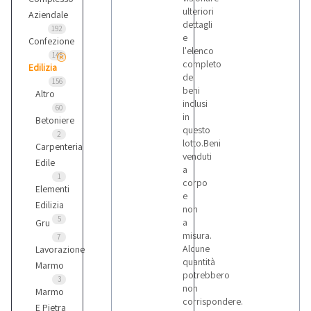
ulteriori
Aziendale
dettagli
192
e
Confezione
l'elenco
145
completo
Edilizia
dei
156
beni
Altro
inclusi
60
in
Betoniere
questo
2
lotto.Beni
Carpenteria
venduti
Edile
a
1
corpo
Elementi
e
Edilizia
non
5
a
Gru
misura.
7
Alcune
Lavorazione
quantità
Marmo
potrebbero
3
non
Marmo
corrispondere.
E Pietra