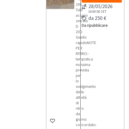
198
28/05/2026
Tubi
16:00:00
CET
acciaio
da 250 €
zincato
Da ripubblicare
D
200
Giunto
rapidoNOTE
PER
RITIRO:-
tempistica
massima
prevista
per
lo
svolgimento
delle
attività
di
ritiro
dal
giorno
concordato: