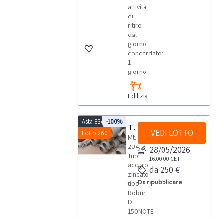
attività
di
ritiro
dal
giorno
concordato:
1
giorno
Edilizia
Asta 8349
-100%
Tubi acciaio zincato
VEDI LOTTO
Lotto 260
Mt.
204
28/05/2026
Tubi
16:00:00
CET
acciaio
da 250 €
zincato
Da ripubblicare
tipo
Robur
D
150NOTE