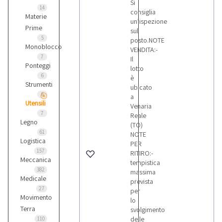
Si
14
consiglia
Materie
un’ispezione
Prime
sul
5
posto.NOTE
Monoblocco
VENDITA:-
7
Il
Ponteggi
lotto
6
è
Strumenti
ubicato
6
a
Utensili
Venaria
7
Reale
Legno
(TO)
61
NOTE
Logistica
PER
157
RITIRO:-
Meccanica
tempistica
382
massima
Medicale
prevista
27
per
Movimento
lo
Terra
svolgimento
delle
110