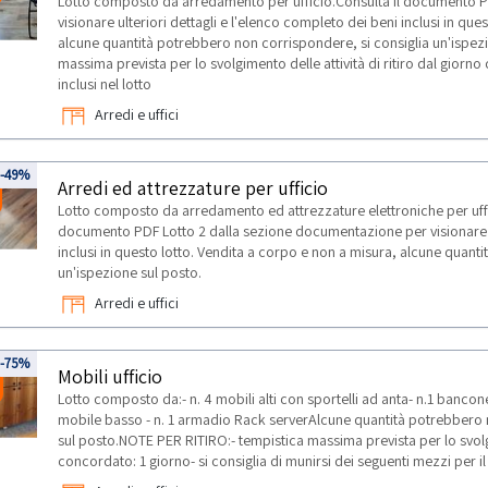
Lotto composto da arredamento per ufficio.Consulta il documento P
visionare ulteriori dettagli e l'elenco completo dei beni inclusi in qu
alcune quantità potrebbero non corrispondere, si consiglia un'ispez
massima prevista per lo svolgimento delle attività di ritiro dal giorn
inclusi nel lotto
Arredi e uffici
-49%
Arredi ed attrezzature per ufficio
Lotto composto da arredamento ed attrezzature elettroniche per uffi
documento PDF Lotto 2 dalla sezione documentazione per visionare ul
inclusi in questo lotto. Vendita a corpo e non a misura, alcune quant
un'ispezione sul posto.
Arredi e uffici
-75%
Mobili ufficio
Lotto composto da:- n. 4 mobili alti con sportelli ad anta- n.1 bancone s
mobile basso - n. 1 armadio Rack serverAlcune quantità potrebbero 
sul posto.NOTE PER RITIRO:- tempistica massima prevista per lo svolgim
concordato: 1 giorno- si consiglia di munirsi dei seguenti mezzi per il 