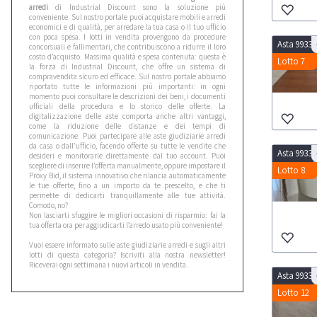
arredi
di Industrial Discount sono la soluzione più
conveniente. Sul nostro portale puoi acquistare mobili e arredi
economici e di qualità, per arredare la tua casa o il tuo ufficio
con poca spesa. I lotti in vendita provengono da procedure
Asta 9933
concorsuali e fallimentari, che contribuiscono a ridurre il loro
costo d’acquisto. Massima qualità e spesa contenuta: questa è
Lotto 7
la forza di Industrial Discount, che offre un sistema di
compravendita sicuro ed efficace. Sul nostro portale abbiamo
riportato tutte le informazioni più importanti: in ogni
momento puoi consultare le descrizioni dei beni, i documenti
ufficiali della procedura e lo storico delle offerte. La
digitalizzazione delle aste comporta anche altri vantaggi,
come la riduzione delle distanze e dei tempi di
comunicazione. Puoi partecipare alle aste giudiziarie arredi
da casa o dall’ufficio, facendo offerte su tutte le vendite che
Asta 9933
desideri e monitorarle direttamente dal tuo account. Puoi
scegliere di inserire l’offerta manualmente, oppure impostare il
Lotto 8
Proxy Bid, il sistema innovativo che rilancia automaticamente
le tue offerte, fino a un importo da te prescelto, e che ti
permette di dedicarti tranquillamente alle tue attività.
Comodo, no?
Non lasciarti sfuggire le migliori occasioni di risparmio: fai la
tua offerta ora per aggiudicarti l’arredo usato più conveniente!
Vuoi essere informato sulle aste giudiziarie arredi e sugli altri
lotti di questa categoria? Iscriviti alla nostra newsletter!
Riceverai ogni settimana i nuovi articoli in vendita.
Asta 9933
Lotto 12