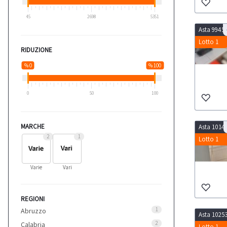
45
2698
5351
Asta 9945
Lotto 1
RIDUZIONE
% 0
% 100
0
50
100
MARCHE
Asta 1014
2
1
Lotto 1
Varie
Vari
REGIONI
1
Abruzzo
Asta 1025
2
Calabria
Lotto 1