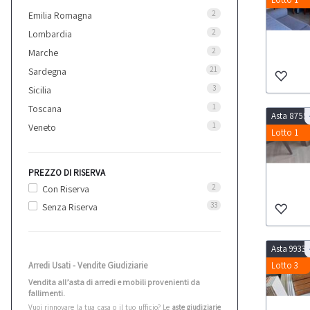
2
Emilia Romagna
2
Lombardia
2
Marche
21
Sardegna
3
Sicilia
1
Toscana
Asta 8755
1
Veneto
Lotto 1
PREZZO DI RISERVA
2
Con Riserva
33
Senza Riserva
Asta 9933
Arredi Usati - Vendite Giudiziarie
Lotto 3
Vendita all’asta di arredi e mobili provenienti da
fallimenti.
Vuoi rinnovare la tua casa o il tuo ufficio? Le
aste giudiziarie