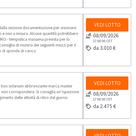
VEDI LOTTO
 dalla sezione documentazione per visionare
rpo e non a misura. Alcune quantità potrebbero
08/09/2026
IRO:- tempistica massima prevista per lo
17:00:00
CET
 consiglia di munirsi dei seguenti mezzi per il
da 3.010 €
o di sponda di carico
VEDI LOTTO
);- box solarium abbronzante marca maxter
 non corrispondere. Si consiglia un’ispezione
08/09/2026
ento delle attività di ritiro dal giorno
17:00:00
CET
da 2.475 €
VEDI LOTTO