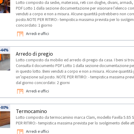
Lotto composto da sedie, materassi, reti con doghe, divani, armadi, f
PDF Lotto 1 dalla sezione documentazione per visionare l'elenco comp
venduti a corpo e non a misura. Alcune quantità potrebbero non corr
posto.NOTE PER RITIRO:- tempistica massima prevista per lo svolgiment
concordato: 1 giorno
Arredi e uffici
-44%
Arredo di pregio
Lotto composto da mobilio ed arredo di pregio da casa. I beni si trova
Consulta il documento PDF Lotto 1 dalla sezione documentazione per 
in questo lotto. Beni venduti a corpo e non a misura. Alcune quantit
un’ispezione sul posto. NOTE PER RITIRO: - tempistica massima prevista
dal giorno concordato: 2 giorni
Arredi e uffici
-80%
Termocamino
Lotto composto da termocamino marca Clam, modello Favilla 5.85 S
PER RITIRO:- tempistica massima prevista per lo svolgimento delle atti
Arredi e uffici