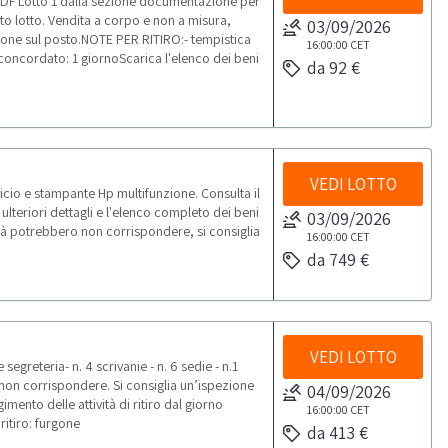
DF Lotto 1 dalla sezione documentazione per
esto lotto. Vendita a corpo e non a misura,
03/09/2026
ione sul posto.NOTE PER RITIRO:- tempistica
16:00:00
CET
o concordato: 1 giornoScarica l'elenco dei beni
da 92 €
VEDI LOTTO
cio e stampante Hp multifunzione. Consulta il
teriori dettagli e l'elenco completo dei beni
03/09/2026
ità potrebbero non corrispondere, si consiglia
16:00:00
CET
da 749 €
VEDI LOTTO
egreteria- n. 4 scrivanie - n. 6 sedie - n.1
non corrispondere. Si consiglia un’ispezione
04/09/2026
ento delle attività di ritiro dal giorno
16:00:00
CET
ritiro: furgone
da 413 €