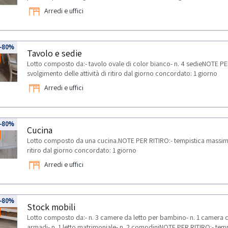
Arredi e uffici
-80%
Tavolo e sedie
Lotto composto da:- tavolo ovale di color bianco- n. 4 sedieNOTE PE
svolgimento delle attività di ritiro dal giorno concordato: 1 giorno
Arredi e uffici
-80%
Cucina
Lotto composto da una cucina.NOTE PER RITIRO:- tempistica massima p
ritiro dal giorno concordato: 1 giorno
Arredi e uffici
-80%
Stock mobili
Lotto composto da:- n. 3 camere da letto per bambino- n. 1 camera con 
armadi- n. 1 letto matrimoniale- n. 2 comodiniNOTE PER RITIRO:- tem