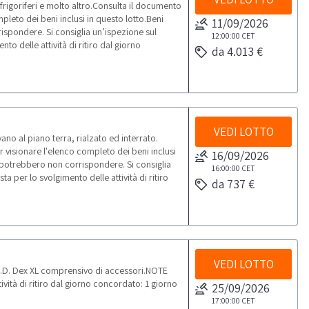
rigoriferi e molto altro.Consulta il documento
leto dei beni inclusi in questo lotto.Beni
11/09/2026
ispondere. Si consiglia un’ispezione sul
12:00:00
CET
o delle attività di ritiro dal giorno
da 4.013 €
VEDI LOTTO
no al piano terra, rialzato ed interrato.
visionare l'elenco completo dei beni inclusi
16/09/2026
à potrebbero non corrispondere. Si consiglia
16:00:00
CET
 per lo svolgimento delle attività di ritiro
da 737 €
VEDI LOTTO
.D. Dex XL comprensivo di accessori.NOTE
vità di ritiro dal giorno concordato: 1 giorno
25/09/2026
17:00:00
CET