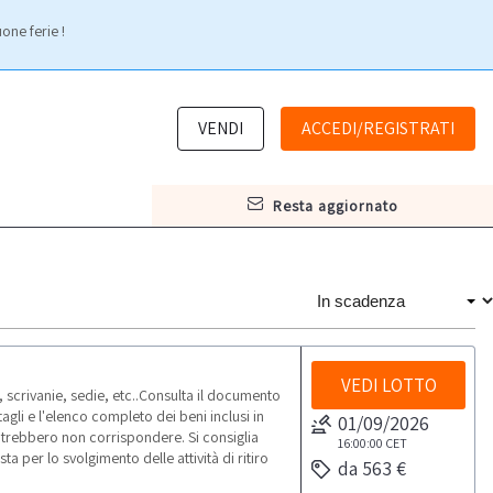
one ferie !
VENDI
ACCEDI/REGISTRATI
resta aggiornato
VEDI LOTTO
scrivanie, sedie, etc..Consulta il documento
gli e l'elenco completo dei beni inclusi in
01/09/2026
otrebbero non corrispondere. Si consiglia
16:00:00
CET
 per lo svolgimento delle attività di ritiro
da 563 €