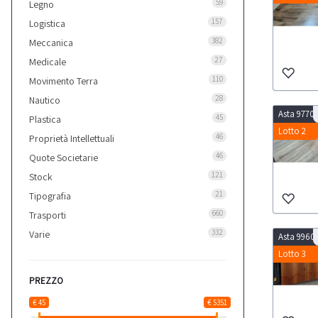
59
Legno
157
Logistica
382
Meccanica
27
Medicale
110
Movimento Terra
28
Nautico
Asta 9770
45
Plastica
Lotto 2
46
Proprietà Intellettuali
46
Quote Societarie
121
Stock
21
Tipografia
660
Trasporti
332
Varie
Asta 9960
Lotto 3
PREZZO
€ 45
€ 5351