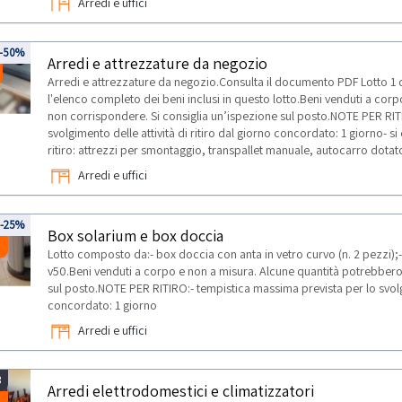
Arredi e uffici
-50%
Arredi e attrezzature da negozio
Arredi e attrezzature da negozio.Consulta il documento PDF Lotto 1
l'elenco completo dei beni inclusi in questo lotto.Beni venduti a co
non corrispondere. Si consiglia un’ispezione sul posto.NOTE PER RIT
svolgimento delle attività di ritiro dal giorno concordato: 1 giorno- si
ritiro: attrezzi per smontaggio, transpallet manuale, autocarro dotat
Arredi e uffici
2
-25%
Box solarium e box doccia
Lotto composto da:- box doccia con anta in vetro curvo (n. 2 pezzi
v50.Beni venduti a corpo e non a misura. Alcune quantità potrebbero
sul posto.NOTE PER RITIRO:- tempistica massima prevista per lo svolgim
concordato: 1 giorno
Arredi e uffici
3
Arredi elettrodomestici e climatizzatori