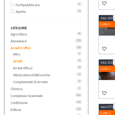
6
Da Ripubblicare
29
Aperta
Asta 1001
Lotto 1
CATEGORIE
91
Agricoltura
295
Alimentare
158
Arredi E Uffici
1
Altro
35
Arredi
Asta 1013
59
Arredi Ufficio
Lotto 1
27
Attrezzature Elettroniche
9
Complementi Di Arredo
2
Chimica
192
Complesso Aziendale
145
Confezione
Asta 9770
156
Edilizia
Lotto 1