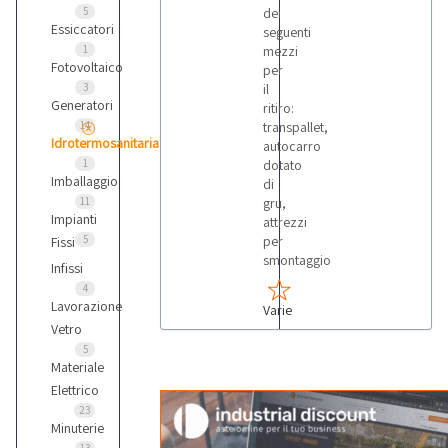
5
dei
Essiccatori
seguenti
1
mezzi
Fotovoltaico
per
3
il
Generatori
ritiro:
14
transpallet,
Idrotermosanitaria
autocarro
1
dotato
Imballaggio
di
11
gru,
Impianti
attrezzi
5
per
Fissi
smontaggio
Infissi
4
Lavorazione
Varie
Vetro
5
Materiale
Elettrico
23
Minuterie