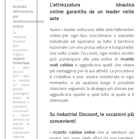
L'attrezzatura idraulica
Acquista
online garantita da un leader nelle
attrezzature
per
aste
idrotermosanitaria
online.
Siamo i leader indiscussi delle aste fallimentari
Su
online per ogni tipo macchinario o impianto
Industrial
industriale ed operiamo su tutto il territorio
Discount
puoi
nazionale con una prassi veloce e trasparente.
acquistare i
Una volta creato l’account, ogni nostro iscritto
migliori
può partecipare alle aste online di
ricambi
impianti
idrotermosanitari
usati caldaia
e aggiudicarsi quelli che ritiene
a poco
più vantaggiosi per la sua attività. La procedura
prezzo!
Tutti i beni
è cristallina e può essere monitorata in ogni
in vendita
momento, e da qualsiasi luogo è possibile
sul nostro
rilanciare seguendo la strategia più idonea per
portale
provengono
aggiudicarsi questo o quel lotto al quale si è
infatti da
interessati.
fallimenti e
procedure
concorsuali
Su Industrial Discount, le occasioni più
e hanno
pertanto un
convenienti
prezzo di
vendita
I
ricambi caldaie online
che si vendono sul
notevolmente
inferiore
nostro sito sono degli affari da non perdere,