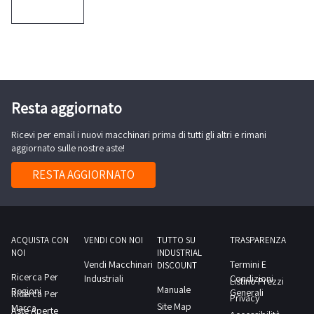
seguendo le
istruzioni e
fai la tua
offerta. Se
sarà la
migliore,
avrai vinto
l’asta.
Potrai
monitorare
Resta aggiornato
le aste in
tempo
reale,
seguire i
Ricevi per email i nuovi macchinari prima di tutti gli altri e rimani
rilanci degli
aggiornato sulle nostre aste!
altri
partecipanti
e
RESTA AGGIORNATO
controllare
il tempo
rimasto alla
scadenza
dell’asta.
Per farlo,
ACQUISTA CON
VENDI CON NOI
TUTTO SU
TRASPARENZA
accedi al
tuo account
NOI
INDUSTRIAL
e vai alla
Vendi Macchinari
Termini E
DISCOUNT
sezione
Ricerca Per
Industriali
Condizioni
“Oggetti
Listino Prezzi
Manuale
Regioni
osservati”.
Generali
Ricerca Per
Privacy
Per tenere
Site Map
Marca
Aste Aperte
traccia di