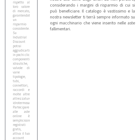
rispetto al
considerando i margini di risparmio di cui si
loro valore
può beneficiare. Il catalogo è vastissimo e la
di mercato,
garantendoti
nostra newsletter ti terrà sempre informato su
un
ogni macchinario che viene inserito nelle aste
risparmio
fallimentari.
consistente.
Su
Industrial
Discount
potrai
aggiudicarti
in pochi clic
componenti
idrauliche,
valvole di
varie
tipologie,
tubi,
connettori,
raccordi e
molte altre
attrezzature
idrotermosanitarie.
Partecipare
alle aste
online è
semplicissimo:
registrati
gratis,
attiva il tuo
account