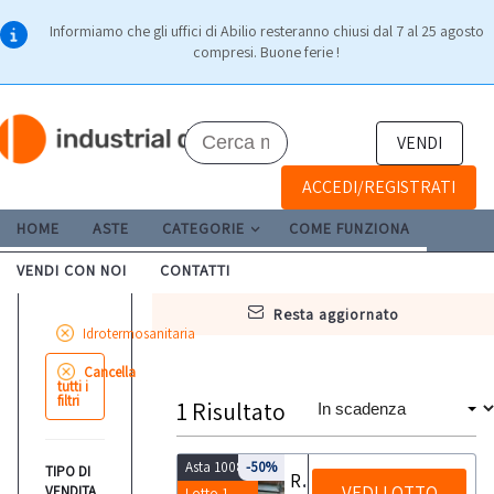
Informiamo che gli uffici di Abilio resteranno chiusi dal 7 al 25 agosto
compresi. Buone ferie !
VENDI
ACCEDI/REGISTRATI
HOME
ASTE
CATEGORIE
COME FUNZIONA
VENDI CON NOI
CONTATTI
resta aggiornato
Idrotermosanitaria
Cancella
tutti i
filtri
1
Risultato
Asta 10082
-50%
TIPO DI
Rimanenze di magazzino tubi e pezzi speciali per idraulica e gas
VEDI LOTTO
VENDITA
Lotto 1