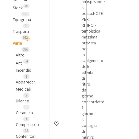
un’ispezione
46
sul
Stock
posto.NOTE
121
PER
Tipografia
RITIRO:-
21
tempistica
Trasporti
massima
662
prevista
Varie
per
326
lo
Altro
svolgimento
84
Anti
delle
Incendio
attività
1
di
Apparecchi
ritiro
Medicali
dal
2
giorno
Bilance
concordato:
3
1
Ceramica
giorno-
1
si
Compressori
consiglia
25
di
Contenitori
munirsi