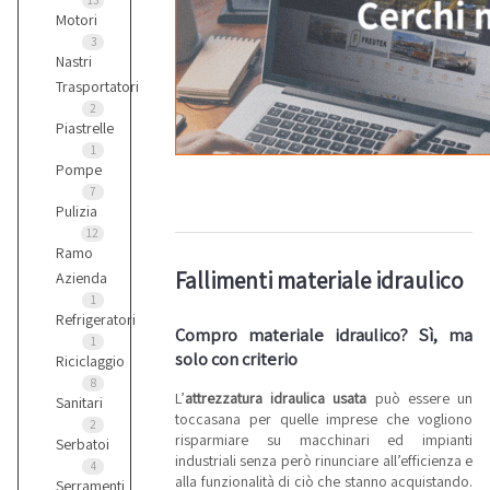
13
Motori
3
Nastri
Trasportatori
2
Piastrelle
1
Pompe
7
Pulizia
12
Ramo
Fallimenti materiale idraulico
Azienda
1
Refrigeratori
Compro materiale idraulico? Sì, ma
1
solo con criterio
Riciclaggio
8
L’
attrezzatura idraulica usata
può essere un
Sanitari
toccasana per quelle imprese che vogliono
2
risparmiare su macchinari ed impianti
Serbatoi
industriali senza però rinunciare all’efficienza e
4
alla funzionalità di ciò che stanno acquistando.
Serramenti