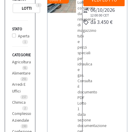
Lotto
1
composto
LOTTI
06/10/2026
da
12:00:00
CET
rimanenze
da 3.450 €
di
STATO
magazzino
Aperta
tubi
e
1
pezzi
speciali
CATEGORIE
per
Agricoltura
idraulica
91
e
Alimentare
gas.
291
Consulta
Arredi E
il
Uffici
documento
157
PDF
Chimica
Lotto
2
1
Complesso
dalla
sezione
Aziendale
documentazione
190
per
Confezione