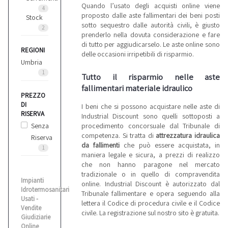
Quando l’usato degli acquisti online viene
4
proposto dalle aste fallimentari dei beni posti
Stock
sotto sequestro dalle autorità civili, è giusto
2
prenderlo nella dovuta considerazione e fare
di tutto per aggiudicarselo. Le aste online sono
REGIONI
delle occasioni irripetibili di risparmio.
Umbria
1
Tutto il risparmio nelle aste
fallimentari materiale idraulico
PREZZO
DI
I beni che si possono acquistare nelle aste di
RISERVA
Industrial Discount sono quelli sottoposti a
Senza
procedimento concorsuale dal Tribunale di
competenza. Si tratta di
attrezzatura idraulica
Riserva
da fallimenti
che può essere acquistata, in
1
maniera legale e sicura, a prezzi di realizzo
che non hanno paragone nel mercato
tradizionale o in quello di compravendita
Impianti
online. Industrial Discount è autorizzato dal
Idrotermosanitari
Tribunale fallimentare e opera seguendo alla
Usati -
lettera il Codice di procedura civile e il Codice
Vendite
civile. La registrazione sul nostro sito è gratuita.
Giudiziarie
Online