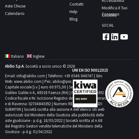
Accessibilità
tutte le tue
Contatti
Aste Chiuse
operazioni,
Modifica Il Tuo
ti invieremo
Help
Calendario
Consenso
Cookies
regolarmente
Blog
dei report
sulle offerte
SOCIAL
che hai
effettuato.
Inoltre,
potrai
sempre
contattare
il referente
Italiano
Inglese
dell'asta
per fissare
Abilio S.p.A.
Società a socio unico © 2026
un
UNI EN ISO 9001:2015
appuntamento
Email:
info@abilio.com
| Telefono:
+39 0546 046747
| Sito
al fine di
ispezionare
Web:
www.abilio.com
| Pec:
abilio@pec.illimity.com
il bene che
Capitale sociale [i.v.] euro 60.975,00 | Sede legale in Via
ti interessa
Galileo Galilei n.6, 48018 Faenza (RA) | P.IVA: 02704840392 |
prima di
Codice fiscale e Nr. Iscrizione Registro delle Imprese di Ferrara
fare la tua
offerta.
e di Ravenna: 02704840392 | Numero REA RA 224830 | SDI:
Comodo,
SUBM70N | Società iscritta alla sezione A dell'elenco siti web
no?
autorizzati dal Ministero della Giustizia alla pubblicità delle
Cosa
aspetti?
aste giudiziarie - p.d.g. 18/05/2022 | Società iscritta al n.68
Aggiudicati
del Registro Gestori vendite telematiche del Ministero della
le migliori
Giustizia - p.d.g. 01/04/2022
attrezzature
idrotermosanitarie