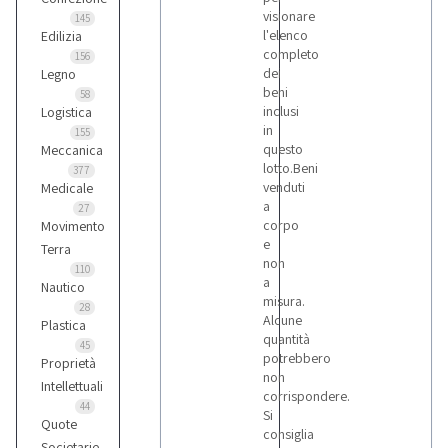
visionare
145
l'elenco
Edilizia
completo
156
dei
Legno
beni
58
inclusi
Logistica
in
155
questo
Meccanica
lotto.Beni
377
venduti
Medicale
a
27
corpo
Movimento
e
Terra
non
110
a
Nautico
misura.
28
Alcune
Plastica
quantità
45
potrebbero
Proprietà
non
Intellettuali
corrispondere.
44
Si
Quote
consiglia
Societarie