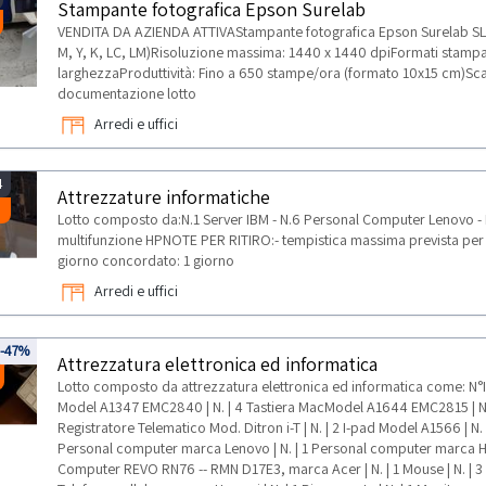
Stampante fotografica Epson Surelab
VENDITA DA AZIENDA ATTIVAStampante fotografica Epson Surelab SL 
M, Y, K, LC, LM)Risoluzione massima: 1440 x 1440 dpiFormati stampa
larghezzaProduttività: Fino a 650 stampe/ora (formato 10x15 cm)Sca
documentazione lotto
Arredi e uffici
4
Attrezzature informatiche
Lotto composto da:N.1 Server IBM - N.6 Personal Computer Lenovo - N
multifunzione HPNOTE PER RITIRO:- tempistica massima prevista per lo 
giorno concordato: 1 giorno
Arredi e uffici
-47%
Attrezzatura elettronica ed informatica
Lotto composto da attrezzatura elettronica ed informatica come: N°Id
Model A1347 EMC2840 | N. | 4 Tastiera MacModel A1644 EMC2815 | N. |
Registratore Telematico Mod. Ditron i-T | N. | 2 I-pad Model A1566 | N. |
Personal computer marca Lenovo | N. | 1 Personal computer marca H
Computer REVO RN76 -- RMN D17E3, marca Acer | N. | 1 Mouse | N. | 3 T