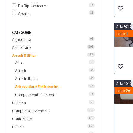
16
Da Ripubblicare
11
Aperta
Asta 9747
CATEGORIE
Lotto 1
91
Agricoltura
291
Alimentare
157
Arredi E Uffici
1
Altro
35
Arredi
58
Arredi Ufficio
Asta 1010
27
Attrezzature Elettroniche
Lotto 20
9
Complementi Di Arredo
2
Chimica
192
Complesso Aziendale
145
Confezione
156
Edilizia