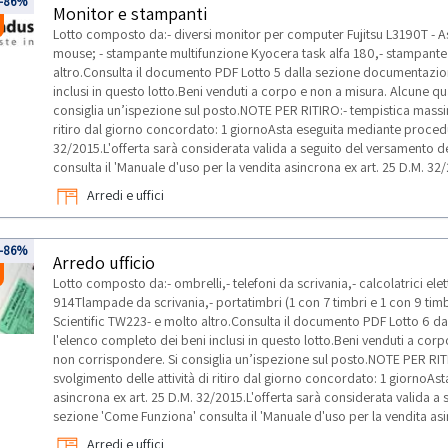
-86%
Monitor e stampanti
Lotto composto da:- diversi monitor per computer Fujitsu L3190T - A
mouse; - stampante multifunzione Kyocera task alfa 180,- stampant
altro.Consulta il documento PDF Lotto 5 dalla sezione documentazion
inclusi in questo lotto.Beni venduti a corpo e non a misura. Alcune 
consiglia un’ispezione sul posto.NOTE PER RITIRO:- tempistica massima
ritiro dal giorno concordato: 1 giornoAsta eseguita mediante procedu
32/2015.L'offerta sarà considerata valida a seguito del versamento d
consulta il 'Manuale d'uso per la vendita asincrona ex art. 25 D.M. 32/
Arredi e uffici
-86%
Arredo ufficio
Lotto composto da:- ombrelli,- telefoni da scrivania,- calcolatrici ele
914Tlampade da scrivania,- portatimbri (1 con 7 timbri e 1 con 9 timbri
Scientific TW223- e molto altro.Consulta il documento PDF Lotto 6 d
l'elenco completo dei beni inclusi in questo lotto.Beni venduti a co
non corrispondere. Si consiglia un’ispezione sul posto.NOTE PER RIT
svolgimento delle attività di ritiro dal giorno concordato: 1 giornoA
asincrona ex art. 25 D.M. 32/2015.L'offerta sarà considerata valida a
sezione 'Come Funziona' consulta il 'Manuale d'uso per la vendita asi
Arredi e uffici