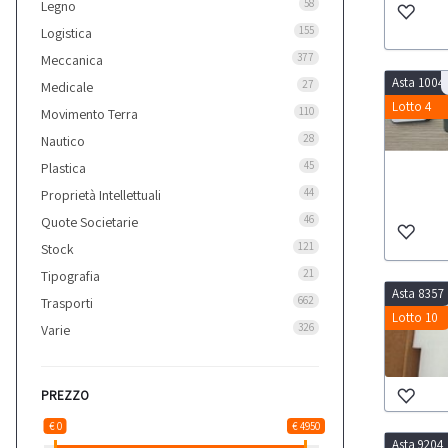
58
Legno
155
Logistica
377
Meccanica
Asta 1004
27
Medicale
Lotto 4
110
Movimento Terra
28
Nautico
45
Plastica
44
Proprietà Intellettuali
46
Quote Societarie
121
Stock
21
Tipografia
Asta 8357
662
Trasporti
Lotto 10
326
Varie
PREZZO
€ 0
€ 4950
Asta 9204