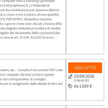
or per computer marca Samsung SyncMaster
ca Innovaphone | N. | 2 Materiale di
ione documentazione per visionare ulteriori
duti a corpo e non a misura. Alcune quantità
NOTE PER RITIRO:- tempistica massima
ato: 1 giorno-i beni sono ubicati a Faenza (RA)-
oAsta eseguita mediante procedura di vendita
 seguito del versamento della cauzione.Dalla
crona ex art. 25 D.M. 32/2015'.Scarica i
VEDI LOTTO
odem, etc.. Consulta il documento PDF Lotto
enco completo dei beni inclusi in questo
25/09/2026
o non corrispondere. Si consiglia
17:00:00
CET
er lo svolgimento delle attività di ritiro dal
da 1.600 €