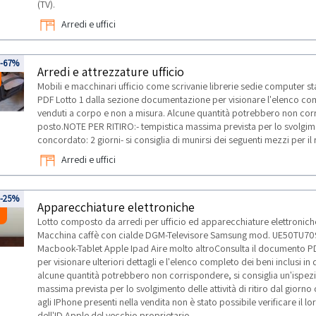
(TV).
Arredi e uffici
-67%
Arredi e attrezzature ufficio
Mobili e macchinari ufficio come scrivanie librerie sedie computer s
PDF Lotto 1 dalla sezione documentazione per visionare l'elenco comp
venduti a corpo e non a misura. Alcune quantità potrebbero non corr
posto.NOTE PER RITIRO:- tempistica massima prevista per lo svolgiment
concordato: 2 giorni- si consiglia di munirsi dei seguenti mezzi per il 
Arredi e uffici
8
-25%
Apparecchiature elettroniche
Lotto composto da arredi per ufficio ed apparecchiature elettronic
Macchina caffè con cialde DGM-Televisore Samsung mod. UE50TU709
Macbook-Tablet Apple Ipad Aire molto altroConsulta il documento P
per visionare ulteriori dettagli e l'elenco completo dei beni inclusi i
alcune quantità potrebbero non corrispondere, si consiglia un'ispez
massima prevista per lo svolgimento delle attività di ritiro dal gio
agli IPhone presenti nella vendita non è stato possibile verificare il
dell'ID Apple del vecchio proprietario.