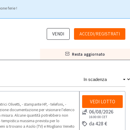
one ferie !
VENDI
ACCEDI/REGISTRATI
resta aggiornato
VEDI LOTTO
ici Olivetti, - stampante HP, - telefoni, -
sezione documentazione per visionare l'elenco
06/08/2026
 a misura. Alcune quantità potrebbero non
16:00:00
CET
- tempistica massima prevista per lo
da 428 €
 beni si trovano a Asolo (TV) e Mogliano Veneto