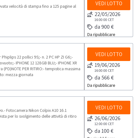
VEDI LOTTO
ta velocità di stampa fino a 125 pagine al
22/05/2026
16:00:00
CET
da 900 €
Da ripubblicare
VEDI LOTTO
iplips 22 pollici 9S;- n. 2 PC HP ZI G6;-
ovuoto;- IPHONE 12 128GB BLU;- IPHONE XR
19/06/2026
ara (PD)NOTE PER RITIRO:- tempistica massima
16:00:00
CET
dato: mezza giornata
da 566 €
Da ripubblicare
VEDI LOTTO
o.- Fotocamera Nikon Colpix A10 16.1
per lo svolgimento delle attività di ritiro
26/06/2026
12:00:00
CET
da 100 €