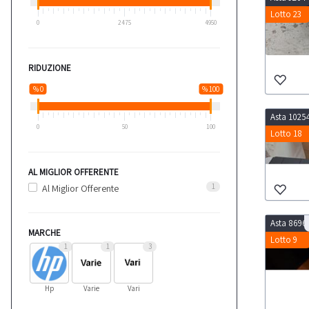
Lotto 23
0
2475
4950
RIDUZIONE
% 0
% 100
Asta 1025
0
50
100
Lotto 18
AL MIGLIOR OFFERENTE
1
Al Miglior Offerente
Asta 8696
MARCHE
Lotto 9
1
1
3
Hp
Varie
Vari