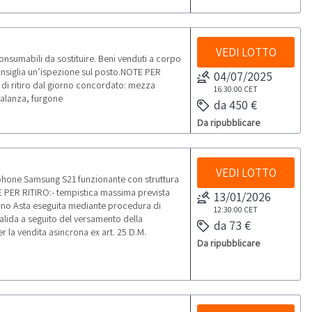
VEDI LOTTO
nsumabili da sostituire. Beni venduti a corpo
onsiglia un’ispezione sul posto.NOTE PER
04/07/2025
à di ritiro dal giorno concordato: mezza
16:30:00
CET
ovalanza, furgone
da 450 €
Da ripubblicare
VEDI LOTTO
phone Samsung S21 funzionante con struttura
E PER RITIRO:- tempistica massima prevista
13/01/2026
iorno Asta eseguita mediante procedura di
12:30:00
CET
valida a seguito del versamento della
da 73 €
 la vendita asincrona ex art. 25 D.M.
Da ripubblicare