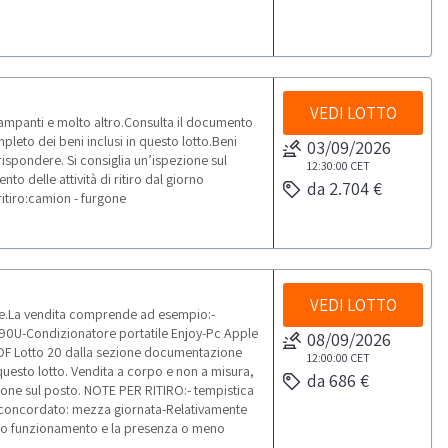
VEDI LOTTO
tampanti e molto altro.Consulta il documento
leto dei beni inclusi in questo lotto.Beni
03/09/2026
ispondere. Si consiglia un’ispezione sul
12:30:00
CET
o delle attività di ritiro dal giorno
da 2.704 €
ritiro:camion - furgone
VEDI LOTTO
he.La vendita comprende ad esempio:-
0U-Condizionatore portatile Enjoy-Pc Apple
08/09/2026
DF Lotto 20 dalla sezione documentazione
12:00:00
CET
n questo lotto. Vendita a corpo e non a misura,
da 686 €
ione sul posto. NOTE PER RITIRO:- tempistica
rno concordato: mezza giornata-Relativamente
 loro funzionamento e la presenza o meno