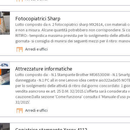
Fotocopiatrici Sharp
Lotto composto da n. 2 fotocopiatrici sharp MX2614, con materiali co
e non a misura. Alcune quantità potrebbero non corrispondere. Si c
RITIRO:- tempistica massima prevista per lo svolgimento delle attivit
giornata- si consiglia di munirsi dei seguenti mezzi per il ritiro: man
Arredi e uffici
-67%
Attrezzature informatiche
Lotto composto da: - N.1 Stampante Brother MFJ65300W - N.1 Smart
danneggiata - N.1 PC all in one Lenovo idea centre aio322ada05 NOT
per lo svolgimento delle attività di ritiro dal giorno concordato: 1 g
vendita asincrona ex art. 25 D.M. 32/2015.L'offerta sarà considerata 
cauzione.Dalla sezione 'Come Funziona' consulta il 'Manuale d'uso per
32/2015'.
Arredi e uffici
Copiatrice stampante Xerox 4112