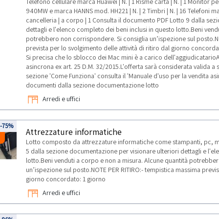
Telefono cellulare marca Huawei | N. | 1 Risme carta | N. | 1 Monit
940MW e marca HANNS mod. HH221 | N. | 2 Timbri | N. | 16 Telefoni mar
cancelleria | a corpo | 1 Consulta il documento PDF Lotto 9 dalla sez
dettagli e l'elenco completo dei beni inclusi in questo lotto.Beni ven
potrebbero non corrispondere. Si consiglia un’ispezione sul posto.
prevista per lo svolgimento delle attività di ritiro dal giorno concord
Si precisa che lo sblocco dei Mac mini è a carico dell'aggiudicatari
asincrona ex art. 25 D.M. 32/2015.L'offerta sarà considerata valida a
sezione 'Come Funziona' consulta il 'Manuale d'uso per la vendita asin
documenti dalla sezione documentazione lotto
Arredi e uffici
5
-75%
Attrezzature informatiche
Lotto composto da attrezzature informatiche come stampanti, pc, m
5 dalla sezione documentazione per visionare ulteriori dettagli e l'el
lotto.Beni venduti a corpo e non a misura. Alcune quantità potrebber
un’ispezione sul posto.NOTE PER RITIRO:- tempistica massima prevista p
giorno concordato: 1 giorno
Arredi e uffici