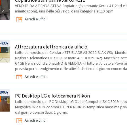
VENDITA DA AZIENDA ATTIVA Copiatrice/stampante Xerox 4112 ad eleva
minuto (ppm), una delle più veloci della categoria e 110 ppm
Arredi e uffici
-33%
Attrezzatura elettronica da ufficio
Lotto composto da:- Cellulare ZTE BLADE A5 2020 BLAK W3;- Monitor Ph
Registro Telematico DTR DPALM matr. 4CEDL029842;- Macchina sott
64GB Nero ricondizionatoNOTE VENDITA:- il lotto è ubicato a Pover
prevista per lo svolgimento delle attività di ritiro dal giorno concor
Arredi e uffici
100%
PC Desktop LG e fotocamera Nikon
Lotto composto da:- PC Desktop LG Outlet Computer SX C 3019 nuov
Megapixel Wide 5x ZoomNOTE PER RITIRO:- tempistica massima prevista 
dal giorno concordato: 1 giorno.
Arredi e uffici