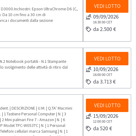
VEDI LOTTO
D3000.Inchiostri: Epson UltraChrome D6 (C,
: Da 10 cm fino a 30 cm di
09/09/2026
rica i documenti dalla sezione
16:30:00
CET
da 2.500 €
VEDI LOTTO
.2 Notebook portatili - N.1 Stampante
svolgimento delle attività di ritiro dal
10/09/2026
16:00:00
CET
da 3.713 €
VEDI LOTTO
ent. | DESCRIZIONE | U.M. | Q.TA’ Macmini
 1 Tastiere Personal Computer | N. | 3
15/09/2026
 2 Mini palmari Fire 7 - Amazon | N. | 6
12:00:00
CET
P Model TPC-W053TC | N. | 1 Personal
da 520 €
elefoni cellulari marca Samsung | N. | 1