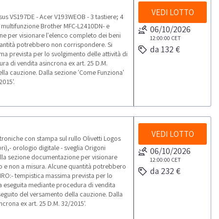
VEDI LOTTO
sus VS197DE - Acer V193WEOB - 3 tastiere; 4
e multifunzione Brother MFC-L2410DN- e
06/10/2026
e per visionare l'elenco completo dei beni
12:00:00
CET
quantità potrebbero non corrispondere. Si
da 132 €
 prevista per lo svolgimento delle attività di
ra di vendita asincrona ex art. 25 D.M.
ella cauzione. Dalla sezione 'Come Funziona'
2015'.
VEDI LOTTO
ttroniche con stampa sul rullo Olivetti Logos
),- orologio digitale - sveglia Origoni
06/10/2026
alla sezione documentazione per visionare
12:00:00
CET
rpo e non a misura. Alcune quantità potrebbero
da 232 €
IRO:- tempistica massima prevista per lo
sta eseguita mediante procedura di vendita
 seguito del versamento della cauzione. Dalla
ncrona ex art. 25 D.M. 32/2015'.