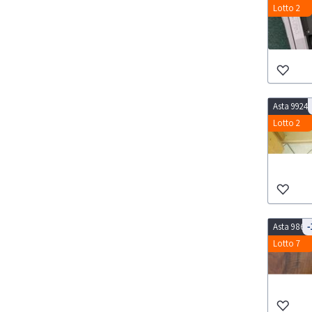
Lotto 2
Asta 9924
Lotto 2
Asta 9860
-
Lotto 7