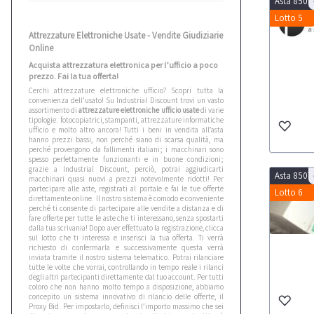
Asta 8507
Lotto 5
Attrezzature Elettroniche Usate - Vendite Giudiziarie
Online
Acquista attrezzatura elettronica per l’ufficio a poco
prezzo. Fai la tua offerta!
Cerchi attrezzature elettroniche ufficio? Scopri tutta la
convenienza dell’usato! Su Industrial Discount trovi un vasto
assortimento di
attrezzature elettroniche ufficio usate
di varie
tipologie: fotocopiatrici, stampanti, attrezzature informatiche
ufficio e molto altro ancora! Tutti i beni in vendita all’asta
hanno prezzi bassi, non perché siano di scarsa qualità, ma
perché provengono da fallimenti italiani; i macchinari sono
spesso perfettamente funzionanti e in buone condizioni;
grazie a Industrial Discount, perciò, potrai aggiudicarti
Asta 8507
macchinari quasi nuovi a prezzi notevolmente ridotti! Per
partecipare alle aste, registrati al portale e fai le tue offerte
Lotto 6
direttamente online. Il nostro sistema è comodo e conveniente
perché ti consente di partecipare alle vendite a distanza e di
fare offerte per tutte le aste che ti interessano, senza spostarti
dalla tua scrivania! Dopo aver effettuato la registrazione, clicca
sul lotto che ti interessa e inserisci la tua offerta. Ti verrà
richiesto di confermarla e successivamente questa verrà
inviata tramite il nostro sistema telematico. Potrai rilanciare
tutte le volte che vorrai, controllando in tempo reale i rilanci
degli altri partecipanti direttamente dal tuo account. Per tutti
coloro che non hanno molto tempo a disposizione, abbiamo
concepito un sistema innovativo di rilancio delle offerte, il
Proxy Bid. Per impostarlo, definisci l’importo massimo che sei