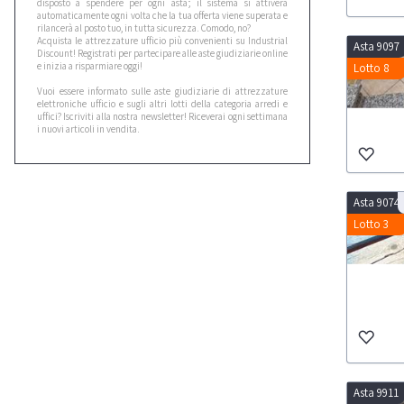
disposto a spendere per ogni asta; il sistema si attiverà
automaticamente ogni volta che la tua offerta viene superata e
rilancerà al posto tuo, in tutta sicurezza. Comodo, no?
Acquista le attrezzature ufficio più convenienti su Industrial
Asta 9097
Discount! Registrati per partecipare alle aste giudiziarie online
e inizia a risparmiare oggi!
Lotto 8
Vuoi essere informato sulle aste giudiziarie di attrezzature
elettroniche ufficio e sugli altri lotti della categoria arredi e
uffici? Iscriviti alla nostra newsletter! Riceverai ogni settimana
i nuovi articoli in vendita.
Asta 9074
Lotto 3
Asta 9911