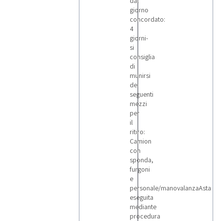
dal
giorno
concordato:
4
giorni-
si
consiglia
di
munirsi
dei
seguenti
mezzi
per
il
ritiro:
Camion
con
sponda,
furgoni
e
personale/manovalanzaAsta
eseguita
mediante
procedura