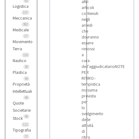
61
altri
Logistica
articoli
157
contenuti
Meccanica
negli
382
arredi
Medicale
che
27
dovranno
Movimento
essere
Terra
rimossi
a
110
Nautico
cura
dell'aggiudicatarioNOTE
30
Plastica
PER
RITIRO:-
46
Proprietà
tempistica
massima
Intellettuali
prevista
46
per
Quote
lo
Societarie
svolgimento
46
Stock
delle
121
attività
Tipografia
di
21
ritiro