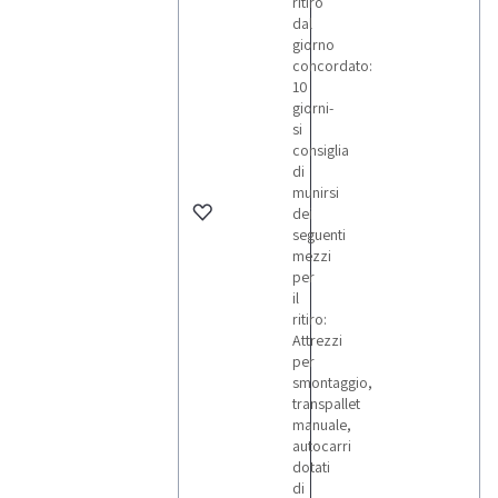
ritiro
dal
giorno
concordato:
10
giorni-
si
consiglia
di
munirsi
dei
seguenti
mezzi
per
il
ritiro:
Attrezzi
per
smontaggio,
transpallet
manuale,
autocarri
dotati
di