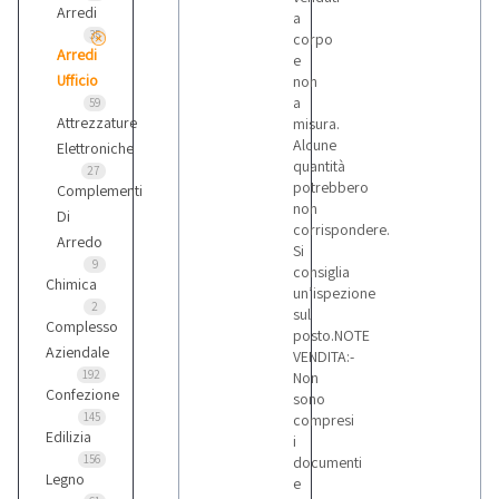
Arredi
a
35
corpo
Arredi
e
Ufficio
non
a
59
Attrezzature
misura.
Alcune
Elettroniche
quantità
27
potrebbero
Complementi
non
Di
corrispondere.
Arredo
Si
9
consiglia
Chimica
un’ispezione
2
sul
Complesso
posto.NOTE
Aziendale
VENDITA:-
192
Non
Confezione
sono
145
compresi
Edilizia
i
156
documenti
Legno
e