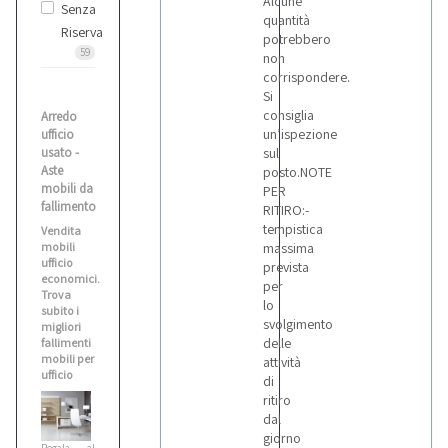
Alcune
Senza
quantità
Riserva
potrebbero
59
non
corrispondere.
Si
consiglia
Arredo
un’ispezione
ufficio
usato -
sul
Aste
posto.NOTE
mobili da
PER
fallimento
RITIRO:-
tempistica
Vendita
mobili
massima
ufficio
prevista
economici.
per
Trova
lo
subito i
svolgimento
migliori
delle
fallimenti
mobili per
attività
ufficio
di
ritiro
dal
giorno