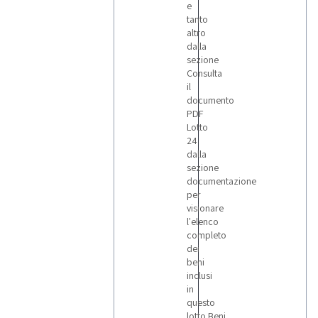
e
tanto
altro
dalla
sezione
Consulta
il
documento
PDF
Lotto
24
dalla
sezione
documentazione
per
visionare
l'elenco
completo
dei
beni
inclusi
in
questo
lotto.Beni