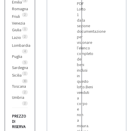
3
Emilia
PDF
Romagna
Lotto
1
2
Friuli
dalla
Venezia
sezione
1
Giulia
documentazione
per
2
Lazio
visionare
Lombardia
l'elenco
4
completo
Puglia
dei
5
beni
Sardegna
inclusi
1
Sicilia
in
questo
30
Toscana
lotto.Beni
venduti
2
Umbria
a
corpo
2
e
non
PREZZO
a
DI
misura.
RISERVA