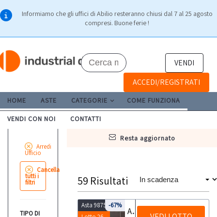
Informiamo che gli uffici di Abilio resteranno chiusi dal 7 al 25 agosto
compresi. Buone ferie !
VENDI
ACCEDI/REGISTRATI
HOME
ASTE
CATEGORIE
COME FUNZIONA
VENDI CON NOI
CONTATTI
resta aggiornato
Arredi
Ufficio
Cancella
tutti i
59
Risultati
filtri
Asta 9875
-67%
Arredi e attrezzature d'ufficio
TIPO DI
VEDI LOTTO
Lotto 26