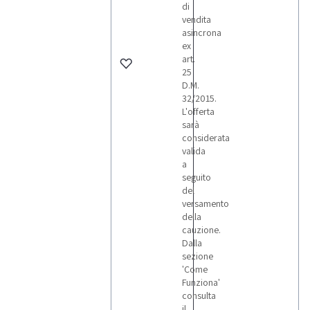
di
vendita
asincrona
ex
art.
25
D.M.
32/2015.
L'offerta
sarà
considerata
valida
a
seguito
del
versamento
della
cauzione.
Dalla
sezione
'Come
Funziona'
consulta
il