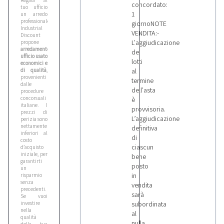
Regala al
concordato:
tuo ufficio
1
un arredo
professionale!
giornoNOTE
Industrial
VENDITA:-
Discount
L'aggiudicazione
propone
arredamento
dei
ufficio usato
lotti
economici e
di qualità
,
al
provenienti
termine
dalle
dell'asta
procedure
concorsuali
è
italiane. I
provvisoria.
prezzi di
L’aggiudicazione
perizia sono
nettamente
definitiva
inferiori al
di
costo
ciascun
d’acquisto
iniziale, per
bene
garantirti
posto
un
in
risparmio
senza
vendita
precedenti.
sarà
Se vuoi
investire
subordinata
nella
al
qualità
nulla