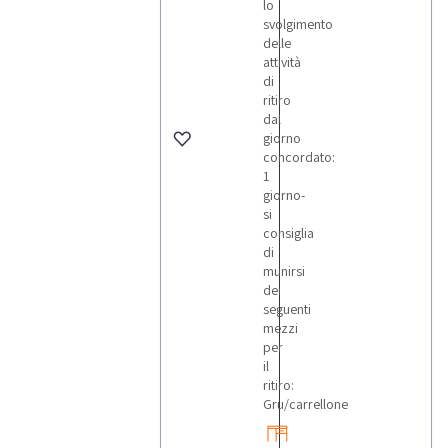
lo
svolgimento
delle
attività
di
ritiro
dal
giorno
concordato:
1
giorno-
si
consiglia
di
munirsi
dei
seguenti
mezzi
per
il
ritiro:
Gru/carrellone