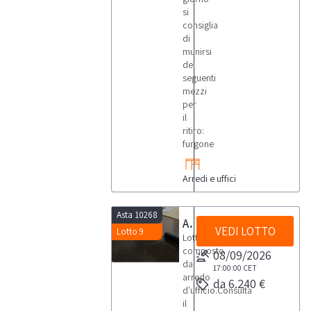
si
consiglia
di
munirsi
dei
seguenti
mezzi
per
il
ritiro:
furgone
Arredi e uffici
Asta 10268
Arredo d'ufficio
VEDI LOTTO
Lotto 9
Lotto
composto
08/09/2026
da
17:00:00
CET
arredo
da 6.240 €
d'ufficio.Consulta
il