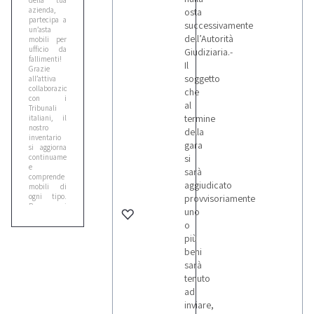
della tua
azienda,
osta
partecipa a
successivamente
un’asta
dell’Autorità
mobili per
ufficio da
Giudiziaria.-
fallimenti!
Il
Grazie
soggetto
all’attiva
collaborazione
che
con i
al
Tribunali
termine
italiani, il
nostro
della
inventario
gara
si aggiorna
continuamente
si
e
sarà
comprende
aggiudicato
mobili di
ogni tipo.
provvisoriamente
Per ogni
uno
lotto
o
troverai una
descrizione
più
esauriente e
beni
corredata di
sarà
foto, che ti
aiuterà a
tenuto
individuare
ad
i beni più
inviare,
affini alle