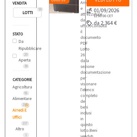
Arredi
VENDITA
e
01/09/2026
59
LOTTI
attrezzature
12:00:00
CET
da
da 2.364 €
ufficioConsulta
il
STATO
documento
Da
PDF
Ripubblicare
Lotto
26
20
Aperta
dalla
sezione
39
documentazione
per
CATEGORIE
visionare
Agricoltura
l'elenco
91
completo
Alimentare
dei
295
beni
Arredi E
inclusi
Uffici
in
157
questo
Altro
lotto.Beni
1
venduti