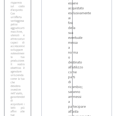
risparmio
essere
sul costo
acquistato
d’acquisto.
esclusivamente
Con
un’offerta
ai
vantaggiosa
fini
potrai
della
aggiudicarti
macchine,
sua
utensili e
eventuale
attrezzature
messa
capaci di
accrescere e
a
sviluppare
norma
notevolmente
o
la tua
produzione.
destinato
Il nostro
all'utilizzo
obiettivo è
agevolare
come
un’azienda
parti
come la tua
di
che
desidera
ricambio;
investire
saranno
nell’usato,
ammessi
garantendoti
di
a
acquistare i
partecipare
lotti più
all’asta
affini alle
tue