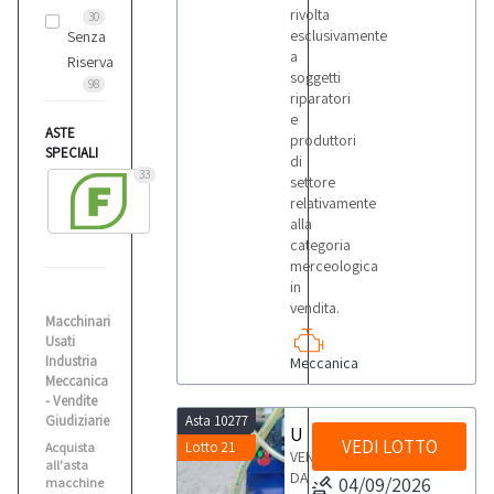
rivolta
30
esclusivamente
Senza
a
Riserva
soggetti
98
riparatori
e
ASTE
produttori
SPECIALI
di
33
settore
relativamente
alla
categoria
merceologica
in
vendita.
Macchinari
Usati
Industria
Meccanica
Meccanica
- Vendite
Giudiziarie
Asta 10277
Unità di filtraggio Planet
VEDI LOTTO
Lotto 21
Acquista
VENDITA
all'asta
DA
04/09/2026
macchine