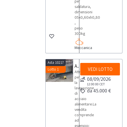
per
saldatura,
dimensioni
05x0,60xh0,80
,
peso
300kg
Meccanica
Asta 10217
Attrezzature per la lavorazione di acciaio alimentare
VEDI LOTTO
Lotto 1
Attrezzature
per
08/09/2026
la
12:00:00
CET
lavorazione
da 45.000 €
di
acciaio
alimentare.La
vendita
comprende
ad
esempio: