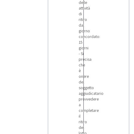
delle
attività
di
ritiro
dal
giorno
concordato:
15
giorni
- Si
precisa
che
è
onere
del
soggetto
aggiudicatario
provvedere
a
completare
il
ritiro
del
lotto