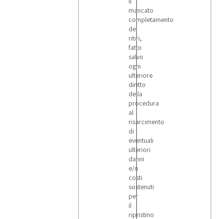
il
mancato
completamento
dei
ritiri,
fatto
salvo
ogni
ulteriore
diritto
della
procedura
al
risarcimento
di
eventuali
ulteriori
danni
e/o
costi
sostenuti
per
il
ripristino