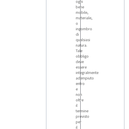
ogni
bene
mobile,
materiale,
o
ingombro
di
qualsiasi
natura.
Tale
obbligo
deve
essere
integralmente
adempiuto
entro
e
non
oltre
il
termine
previsto
per
il