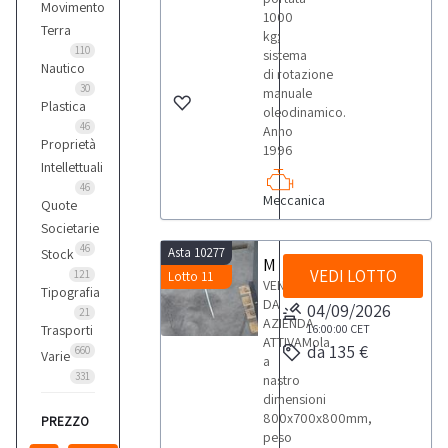
Movimento
1000
Terra
kg;
110
sistema
Nautico
di rotazione
30
manuale
Plastica
oleodinamico.
46
Anno
Proprietà
1996
Intellettuali
46
Meccanica
Quote
Societarie
46
Asta 10277
Stock
Mola a nastro
VEDI LOTTO
121
Lotto 11
VENDITA
Tipografia
DA
04/09/2026
21
AZIENDA
Trasporti
16:00:00
CET
ATTIVAMola
da 135 €
660
Varie
a
331
nastro
dimensioni
800x700x800mm,
PREZZO
peso