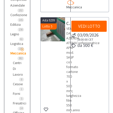
Aziendale
Meccanica
192
Confezione
145
Asta 9299
Confezionatrice APM SASP
Edilizia
VEDI LOTTO
Lotto 5
VENDITA
156
DA
Legno
03/09/2026
AZIENDA
61
16:00:00
CET
ATTIVAConfezionatrice
Logistica
da 500 €
APM
157
mod.
Meccanica
SASP
382
con
Centri
formato
Di
cartone
Lavoro
700
8
x
Cesoie
500
1
mm;
Forni
lunghezza
5
film
Fresatrici
550
14
mm.anno
Officina