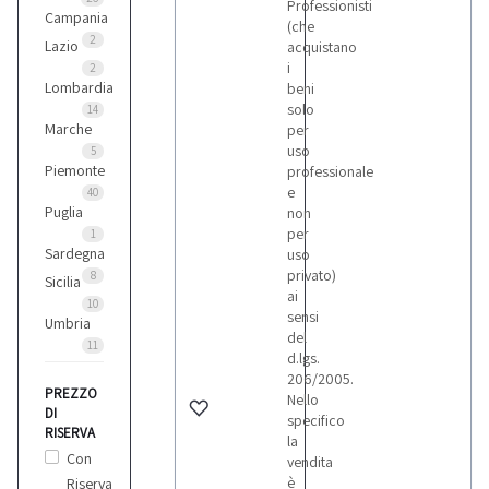
Professionisti
Campania
(che
2
Lazio
acquistano
i
2
Lombardia
beni
solo
14
Marche
per
uso
5
Piemonte
professionale
e
40
Puglia
non
per
1
Sardegna
uso
privato)
8
Sicilia
ai
10
sensi
Umbria
del
11
d.lgs.
206/2005.
PREZZO
Nello
DI
specifico
RISERVA
la
Con
vendita
è
Riserva