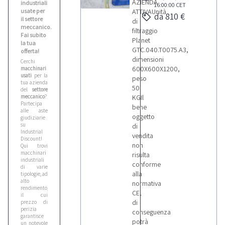
AZIENDA
industriali
16:00:00
CET
usate per
ATTIVAUnità
da 810 €
il settore
di
meccanico.
filtraggio
Fai subito
Planet
la tua
GTC.040.T0075.A3,
offerta!
dimensioni
Cerchi
600X600X1200,
macchinari
usati
per la
peso
tua azienda
50
del
settore
meccanico
?
KGIl
Partecipa
bene
alle aste
oggetto
giudiziarie
su
di
Industrial
vendita
Discount!
non
Qui trovi
macchinari
risulta
industriali
conforme
di varie
alla
tipologie, ad
alto
normativa
rendimento,
CE,
il cui
di
prezzo di
perizia
conseguenza
garantisce
potrà
un notevole