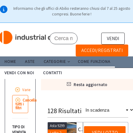
Informiamo che gli uffici di Abilio resteranno chiusi dal 7 al 25 agosto
compresi. Buone ferie !
VENDI
ACCEDI/REGISTRATI
HOME
ASTE
CATEGORIE
COME FUNZIONA
VENDI CON NOI
CONTATTI
resta aggiornato
Varie
Cancella
tutti i
filtri
128
Risultati
Asta 9299
TIPO DI
Caricatore di barre automatico BOSS 542 R
VEDI LOTTO
VENDITA
Lotto 2