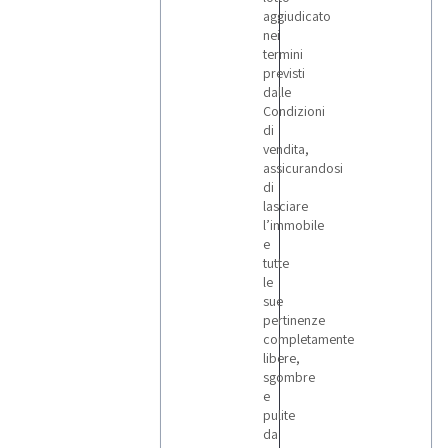
aggiudicato
nei
termini
previsti
dalle
Condizioni
di
vendita,
assicurandosi
di
lasciare
l’immobile
e
tutte
le
sue
pertinenze
completamente
libere,
sgombre
e
pulite
da