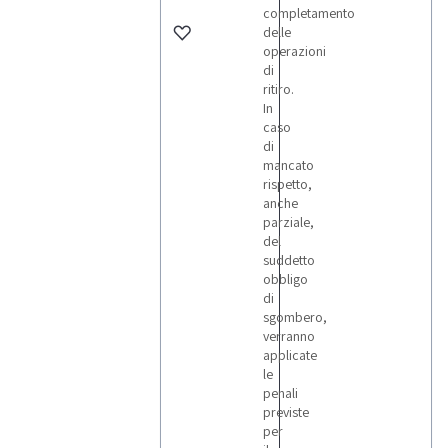
completamento
delle
operazioni
di
ritiro.
In
caso
di
mancato
rispetto,
anche
parziale,
del
suddetto
obbligo
di
sgombero,
verranno
applicate
le
penali
previste
per