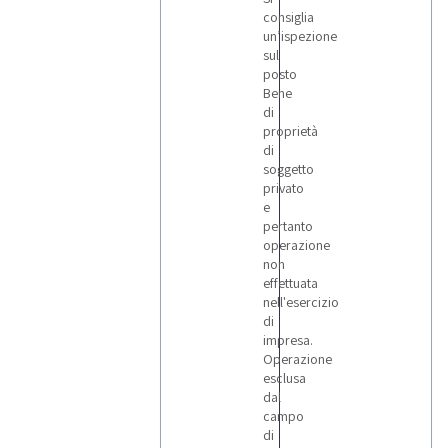
consiglia
un’ispezione
sul
posto
Bene
di
proprietà
di
soggetto
privato
e
pertanto
operazione
non
effettuata
nell'esercizio
di
impresa.
Operazione
esclusa
dal
campo
di