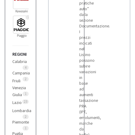
pratiche
auto”
Kawasaki
dalla
7
sezione
Documentazione.
I
Piaggio
prezzi
indicati
nel
REGIONI
Listino
possono
Calabria
subire
4
variazioni
Campania
in
2
Friuli
base
Venezia
ad
1
Giulia
aumenti
tassazione
23
Lazio
PRA
Lombardia
(IPT,
2
emolumenti,
Piemonte
marche
1
da
Puglia
bollo),