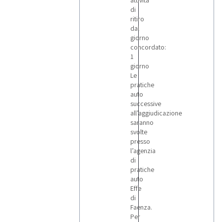
attività
di
ritiro
dal
giorno
concordato:
1
giorno
Le
pratiche
auto
successive
all’aggiudicazione
saranno
svolte
presso
l’agenzia
di
pratiche
auto
Effe
di
Faenza.
Per