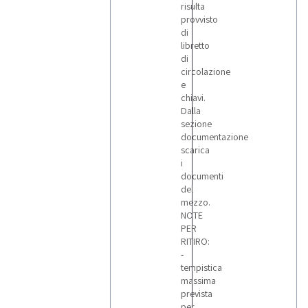
risulta
provvisto
di
libretto
di
circolazione
e
chiavi.
Dalla
sezione
documentazione
scarica
i
documenti
del
mezzo.
NOTE
PER
RITIRO:
-
tempistica
massima
prevista
per