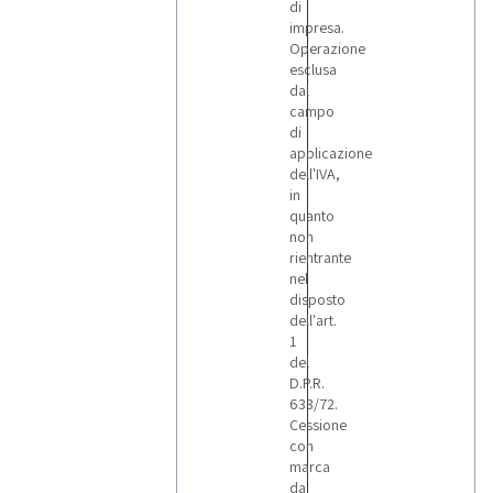
di
impresa.
Operazione
esclusa
dal
campo
di
applicazione
dell'IVA,
in
quanto
non
rientrante
nel
disposto
dell'art.
1
del
D.P.R.
633/72.
Cessione
con
marca
da