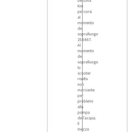
benzina.
Km
percorsi
al
momento
del
sopralluogo
254467.
Al
momento
del
sopralluogo
lo
scooter
risulta
non
marciante
per
problemi
alla
pompa
dell'acqua.
Il
mezzo