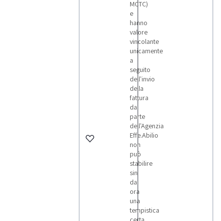
MCTC)
e
hanno
valore
vincolante
unicamente
a
seguito
dell'invio
della
fattura
da
parte
dell'Agenzia
Effe.Abilio
non
può
stabilire
sin
da
ora
una
tempistica
certa