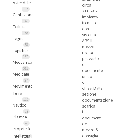
Aziendale
circa
192
21.058;-
Confezione
impianto
145
frenante
Edilizia
con
156
sistema
Legno
ABS.Il
59
mezzo
Logistica
risulta
157
provvisto
Meccanica
di
382
documento
Medicale
unico
27
e
Movimento
chiavi.Dalla
Terra
sezione
110
documentazione
Nautico
scarica
28
i
Plastica
documenti
45
del
Proprietà
mezzo.Si
consiglia
Intellettuali