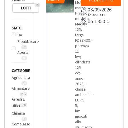
Motociclo
40
marca
LOTTI
03/09/2026
Piaggio:-
12:00:00
CET
modello
da 1.350 €
Medley
STATO
125;-
Da
targa
FD83439;-
Ripubblicare
potenza
32
11
Aperta
kw;-
8
cilindrata
125
CATEGORIE
cc;-
Agricoltura
anno
91
2023;-
Alimentare
classe
295
ambientale
Arredi E
EURO
158
5;-
Uffici
km
Chimica
indicati
2
allo
Complesso
strumento