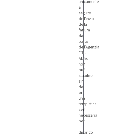
unicamente
a
seguito
dell'invio
della
fattura
da
parte
dell'Agenzia
Effe.
Abilio
non
può
stabilire
sin
da
ora
una
tempistica
certa
necessaria
per
il
disbrigo