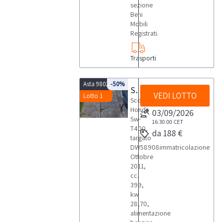
sezione
Beni
Mobili
Registrati.
Trasporti
Asta 9802
-50%
Scooter Honda Sw-T400,
VEDI LOTTO
Lotto 1
Scooter
Honda
03/09/2026
Sw-
16:30:00
CET
T400,
da 188 €
targato
DW58908immatricolazione
Ottobre
2011,
cc.
399,
kw
28,70,
alimentazione