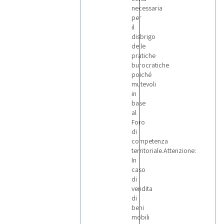
necessaria
per
il
disbrigo
delle
pratiche
burocratiche
poiché
mutevoli
in
base
al
Foro
di
competenza
territoriale.Attenzione:
In
caso
di
vendita
di
beni
mobili