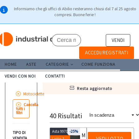
Informiamo che gli uffici di Abilio resteranno chiusi dal 7 al 25 agosto
compresi. Buone ferie !
VENDI
ACCEDI/REGISTRATI
HOME
ASTE
CATEGORIE
COME FUNZIONA
VENDI CON NOI
CONTATTI
resta aggiornato
Motociclette
Cancella
tutti i
filtri
40
Risultati
Asta 9970
-25%
TIPO DI
Motociclo Piaggio Medley
VEDI LOTTO
VENDITA
Lotto 1