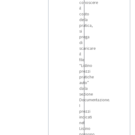
conoscere
il
costo
della
pratica,
si
prega
di
scaricare
il
file
“Listino
prezzi
pratiche
auto”
dalla
sezione
Documentazione.
I
prezzi
indicati
nel
Listino
possono