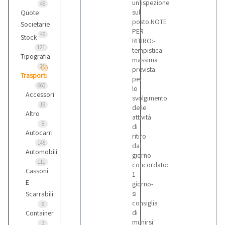
un’ispezione
46
sul
Quote
posto.NOTE
Societarie
PER
46
Stock
RITIRO:-
121
tempistica
Tipografia
massima
21
prevista
Trasporti
per
660
lo
Accessori
svolgimento
19
delle
Altro
attività
8
di
Autocarri
ritiro
145
dal
Automobili
giorno
111
concordato:
Cassoni
1
E
giorno-
si
Scarrabili
consiglia
6
di
Container
munirsi
3