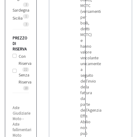
3
MCTC
Sardegna
(versamenti
1
per
Sicilia
bolli,
3
diritti
MCTC)
PREZZO
e
DI
hanno
RISERVA
valore
Con
vincolante
Riserva
unicamente
a
22
Senza
seguito
dell'invio
Riserva
della
18
fattura
da
parte
Aste
dell'Agenzia
Giudiziarie
Effe.
Moto -
Abilio
Aste
non
fallimentari
può
Moto