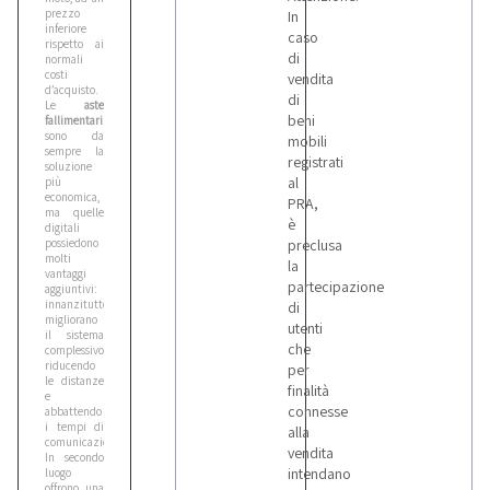
prezzo
In
inferiore
caso
rispetto ai
di
normali
costi
vendita
d’acquisto.
di
Le
aste
beni
fallimentari
sono da
mobili
sempre la
registrati
soluzione
al
più
economica,
PRA,
ma quelle
è
digitali
possiedono
preclusa
molti
la
vantaggi
partecipazione
aggiuntivi:
innanzitutto
di
migliorano
utenti
il sistema
che
complessivo,
riducendo
per
le distanze
finalità
e
connesse
abbattendo
i tempi di
alla
comunicazione.
vendita
In secondo
intendano
luogo
offrono una