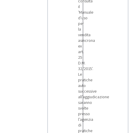
consulta
il
'Manuale
d'uso
per
la
vendita
asincrona
ex
art.
25
D.M.
32/2015'.
Le
pratiche
auto
successive
all’aggiudicazione
saranno
svolte
presso
l’agenzia
di
pratiche