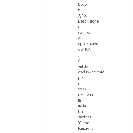
bollo
€
2,00.
L'esclusione
dal
campo
di
applicazione
dell'IVA
,
è
valida
esclusivamente
per
i
soggetti
residenti
in
Italia.
Dalla
sezione
'Come
Funziona'