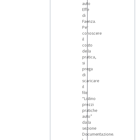
auto
Effe
di
Faenza.
Per
conoscere
il
costo
della
pratica,
si
prega
di
scaricare
il
file
“Listino
prezzi
pratiche
auto”
dalla
sezione
Documentazione.