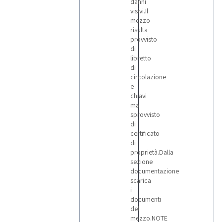
danni
settimanalmente
visivi.Il
sui nuovi
mezzo
articoli in
vendita.
risulta
provvisto
di
libretto
di
circolazione
e
chiavi
ma
sprovvisto
di
certificato
di
proprietà.Dalla
sezione
documentazione
scarica
i
documenti
del
mezzo.NOTE