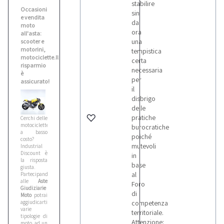
stabilire
Occasioni
sin
e vendita
da
moto
ora
all'asta:
una
scooter e
motorini,
tempistica
motociclette.Il
certa
risparmio
necessaria
è
per
assicurato!
il
disbrigo
delle
pratiche
Cerchi delle
motociclette
burocratiche
a basso
poiché
costo?
mutevoli
Industrial
Discount è
in
la risposta
base
giusta.
al
Partecipando
alle
Aste
Foro
Giudiziarie
di
Moto
potrai
aggiudicarti
competenza
varie
territoriale.
tipologie di
Attenzione:
moto, ad un