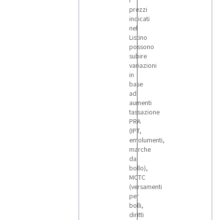
I
prezzi
indicati
nel
Listino
possono
subire
variazioni
in
base
ad
aumenti
tassazione
PRA
(IPT,
emolumenti,
marche
da
bollo),
MCTC
(versamenti
per
bolli,
diritti