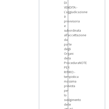
DI
VENDITA:-
L'aggiudicazione
è
provvisoria
e
subordinata
all'accettazione
da
parte
degli
Organi
della
ProceduraNOTE
PER
RITIRO:-
tempistica
massima
prevista
per
lo
svolgimento
delle