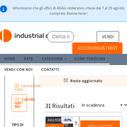
Informiamo che gli uffici di Abilio resteranno chiusi dal 7 al 25 agosto
compresi. Buone ferie !
VENDI
ACCEDI/REGISTRATI
HOME
ASTE
CATEGORIE
COME FUNZIONA
VENDI CON NOI
CONTATTI
resta aggiornato
Lavorazione
Carni
Cancella
tutti i
31
Risultati
filtri
Asta 9389
-80%
Tunnel dissalatore
TIPO DI
VEDI LOTTO
Lotto 1