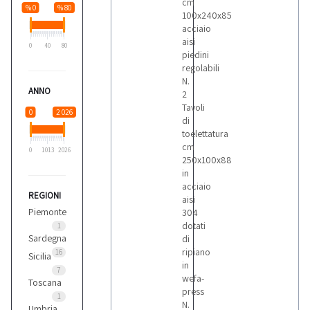
cm
% 0
% 80
100x240x85
acciaio
aisi
0
40
80
piedini
regolabili
N.
ANNO
2
Tavoli
0
2 026
di
toelettatura
cm
0
1013
2026
250x100x88
in
acciaio
REGIONI
aisi
Piemonte
304
dotati
1
Sardegna
di
ripiano
16
Sicilia
in
7
wefa-
Toscana
press
1
N.
Umbria