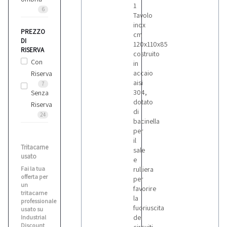
1
6
Tavolo
inox
PREZZO
cm
DI
120x110x85
RISERVA
costruito
Con
in
accaio
Riserva
aisi
7
304,
Senza
dotato
Riserva
di
24
bacinella
per
il
Tritacarne
sale
usato
e
Fai la tua
rulliera
offerta per
per
un
favorire
tritacarne
la
professionale
fuoriuscita
usato su
dei
Industrial
Discount