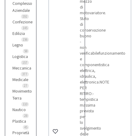
mezzo
Complesso
di
Aziendale
motovariatore.
192
Stato
Confezione
di
145
conservazione
Edilizia
buono
156
-
Legno
non
58
verificabilefunzionamento
Logistica
e
157
componentistica
Meccanica
elettrica,
377
idraulica,
Medicale
elettronica.NOTE
27
PER
Movimento
RITIRO:-
Terra
tempistica
110
massima
Nautico
prevista
28
per
Plastica
lo
45
svolgimento
Proprietà
delle