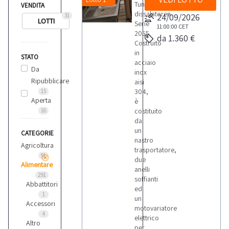
Tunnel
VENDITA
dissalatoren.
24/09/2026
31
LOTTI
Serie
11:00:00
CET
2055.
da 1.360 €
Costruito
in
STATO
acciaio
Da
inox
Ripubblicare
aisi
304,
15
Aperta
è
costituito
16
da
un
CATEGORIE
nastro
Agricoltura
trasportatore,
91
due
Alimentare
anelli
291
soffianti
Abbattitori
ed
1
un
Accessori
motovariatore
4
elettrico
Altro
per