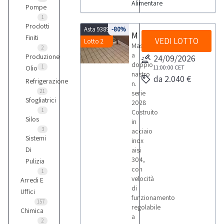
Alimentare
Pompe
1
Prodotti
Asta 9389
-80%
Massaggiatore a doppio nastro
Finiti
VEDI LOTTO
Lotto 2
Massaggiatore
2
a
Produzione
24/09/2026
doppio
1
Olio
11:00:00
CET
nastro
da 2.040 €
Refrigerazione
n.
21
serie
Sfogliatrici
2028
1
Costruito
Silos
in
3
acciaio
Sistemi
inox
Di
aisi
304,
Pulizia
con
1
velocità
Arredi E
di
Uffici
funzionamento
157
regolabile
Chimica
a
2