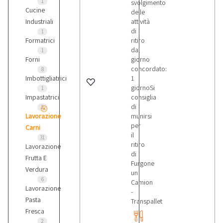
1
svolgimento
Cucine
delle
Industriali
attività
di
1
Formatrici
ritiro
dal
1
Forni
giorno
concordato:
8
Imbottigliatrici
1
giornoSi
1
Impastatrici
consiglia
di
2
Lavorazione
munirsi
per
Carni
il
31
ritiro
Lavorazione
di
Frutta E
Furgone
Verdura
un
6
Camion
Lavorazione
-
Pasta
Transpallet
Fresca
2