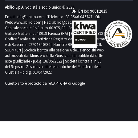
Abilio S.p.A.
Società a socio unico © 2026
UNI EN ISO 9001:2015
Email:
info@abilio.com
| Telefono:
+39 0546 046747
| Sito
Web:
www.abilio.com
| Pec:
abilio@pec.illimity.com
Capitale sociale [i.v.] euro 60.975,00 | Sede legale in Via
Galileo Galilei n.6, 48018 Faenza (RA) | P.IVA: 02704840392 |
Codice fiscale e Nr. Iscrizione Registro delle Imprese di Ferrara
e di Ravenna: 02704840392 | Numero REA RA 224830 | SDI:
SUBM70N | Società iscritta alla sezione A dell'elenco siti web
autorizzati dal Ministero della Giustizia alla pubblicità delle
aste giudiziarie - p.d.g. 18/05/2022 | Società iscritta al n.68
del Registro Gestori vendite telematiche del Ministero della
Giustizia - p.d.g. 01/04/2022
Questo sito è protetto da reCAPTCHA di Google