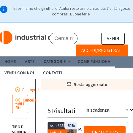
Informiamo che gli uffici di Abilio resteranno chiusi dal 7 al 25 agosto
compresi. Buone ferie !
VENDI
ACCEDI/REGISTRATI
HOME
ASTE
CATEGORIE
COME FUNZIONA
VENDI CON NOI
CONTATTI
resta aggiornato
Pantografi
Cancella
tutti i
filtri
5
Risultati
Asta 6135
-51%
TIPO DI
Pantografo Bulleri e bucatrice Vitap
VEDI LOTTO
VENDITA
Lotto 5