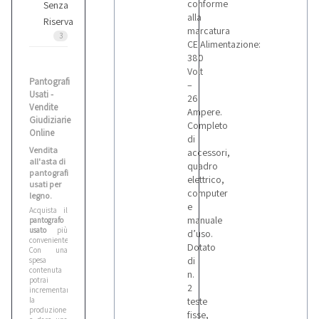
conforme
Senza
alla
Riserva
marcatura
3
CE.Alimentazione:
380
Volt
Pantografi
–
Usati -
26
Vendite
Ampere.
Giudiziarie
Completo
Online
di
Vendita
accessori,
all'asta di
quadro
pantografi
elettrico,
usati per
computer
legno.
e
Acquista il
manuale
pantografo
usato
più
d’uso.
conveniente!
Dotato
Con una
di
spesa
contenuta
n.
potrai
2
incrementare
la
teste
produzione
fisse,