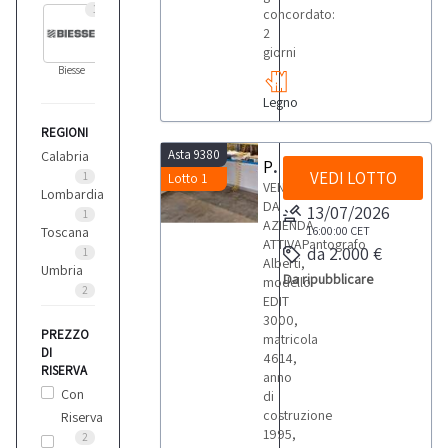
1
concordato:
2
giorni
Biesse
Legno
REGIONI
Asta 9380
Calabria
Pantografo Alberti EDIT 3000
VEDI LOTTO
1
Lotto 1
VENDITA
Lombardia
DA
13/07/2026
1
AZIENDA
Toscana
16:00:00
CET
ATTIVAPantografo
da 2.000 €
1
Alberti,
Umbria
Da ripubblicare
modello
2
EDIT
3000,
PREZZO
matricola
DI
4614,
RISERVA
anno
Con
di
costruzione
Riserva
1995,
2