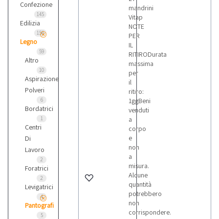
Confezione
mandrini
145
Vitap
Edilizia
NOTE
156
PER
Legno
IL
59
RITIRODurata
Altro
massima
10
per
Aspirazione
il
Polveri
ritiro:
6
1ggBeni
Bordatrici
venduti
1
a
Centri
corpo
e
Di
non
Lavoro
a
2
misura.
Foratrici
Alcune
2
quantità
Levigatrici
potrebbero
4
non
Pantografi
corrispondere.
5