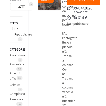
Lotto
5
composto
LOTTI
09/04/2026
da
16:30:00
CET
macchine
da 614 €
per
STATO
Da ripubblicare
legno.
Da
-
N°1
Ripubblicare
Pantografo
5
Bulleri
piccolo-
CATEGORIE
n°2
Agricoltura
Trapani
91
a
Alimentare
colonna
295
Ce-
Arredi E
n°1
158
Trapano
Uffici
a
Chimica
colonna
2
Vecchio-
Complesso
n°1
Aziendale
bucatrice
192
27