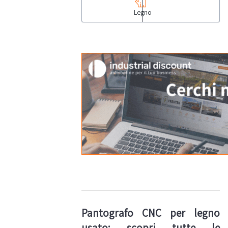
desideri
maggiori
Legno
specifiche
tecniche,
puoi
rivolgerti ai
nostri
agenti di
zona, che
risponderanno
prontamente
alle tue
domande.
Inoltre, se lo
desideri, ti
accompagneranno
a vedere i
lotti di
persona. E
non finisce
qui!
Collegandoti
al tuo
account,
potrai
monitorare
le vendite
che ti
interessano,
i rilanci dei
Pantografo CNC per legno
tuoi
avversari e
usato: scopri tutte le