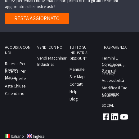
Ricevi per email i nuovi macchinari prima di tutti gli altri e rimani
aggiornato sulle nostre aste!
RESTA AGGIORNATO
ACQUISTA CON
VENDI CON NOI
TUTTO SU
TRASPARENZA
NOI
INDUSTRIAL
Vendi Macchinari
Termini E
DISCOUNT
Ricerca Per
Industriali
Condizioni
Listino Prezzi
Manuale
Regioni
Generali
Ricerca Per
Privacy
Site Map
Marca
Aste Aperte
Accessibilità
Contatti
Aste Chiuse
Modifica Il Tuo
Help
Calendario
Consenso
Cookies
Blog
SOCIAL
Italiano
Inglese