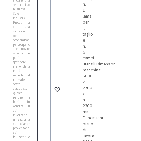
e dare una
n.
svolta al tuo
business.
1
Solo
lama
Industrial
per
Discount ti
offre una
il
soluzione
taglio
così
e
economica:
partecipando
n.
alle nostre
6
aste online
cambi
puoi
spendere
utensili.Dimensioni
meno della
macchina:
metà
rispetto al
5000
normale
x
costo
2700
d’acquisto!
Questo
x
perché i
h
beni in
2300
vendita, il
cui
mm
inventario
Dimensioni
si aggiorna
piano
quotidianamente,
provengono
di
dai
lavoro:
fallimenti e