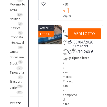
27
2gg
Movimento
Terra
110
Legno
Nautico
28
Plastica
Asta 9567
Pantografo a 3 assi Project
45
VEDI LOTTO
Lotto 6
Pantografo
Proprietà
per
30/04/2026
Intellettuali
la
12:00:00
CET
46
lavorazione
da 10.240 €
Quote
del
Societarie
Da ripubblicare
legno
46
a
Stock
3
121
assi
Tipografia
marca
21
Project
Trasporti
416
660
Varie
k,
332
compreso
di
PREZZO
filtro