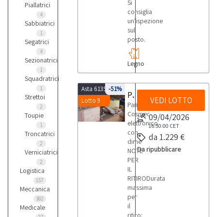
Si
Piallatrici
consiglia
4
un'ispezione
Sabbiatrici
sul
1
posto.
Segatrici
4
Sezionatrici
Legno
1
Squadratrici
1
Asta 6135
-51%
Pantografo Cosmec
Strettoi
VEDI LOTTO
Lotto 9
Pantografo
2
Cosmec
Toupie
09/04/2026
elettronico
1
16:30:00
CET
con
Troncatrici
da 1.229 €
dime
2
Da ripubblicare
NOTE
Verniciatrici
PER
2
IL
Logistica
RITIRODurata
157
massima
Meccanica
per
382
il
Medicale
ritiro: