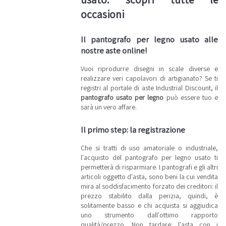
il tempo
rimasto alla
occasioni
scadenza
dell'asta.
Cosa
aspetti?
Il pantografo per legno usato alle
Registrati
nostre aste online!
gratis e fai
subito la
tua offerta
Vuoi riprodurre disegni in scale diverse e
per
realizzare veri capolavori di artigianato? Se ti
aggiudicarti
il tuo
registri al portale di aste Industrial Discount, il
pantografo
pantografo usato per legno
può essere tuo e
usato a
sarà un vero affare.
basso costo!
Vuoi essere
informato
Il primo step: la registrazione
sui
pantografi e
Che si tratti di uso amatoriale o industriale,
su tutti i
beni del
l'acquisto del pantografo per legno usato ti
settore
permetterà di risparmiare. I pantografi e gli altri
legno?
articoli oggetto d'asta, sono beni la cui vendita
Iscriviti alla
nostra
mira al soddisfacimento forzato dei creditori: il
newsletter!
prezzo stabilito dalla perizia, quindi, è
Riceverai
solitamente basso e chi acquista si aggiudica
ogni
settimana i
uno strumento dall'ottimo rapporto
nuovi
qualità/prezzo. Non tardare: l'asta con i