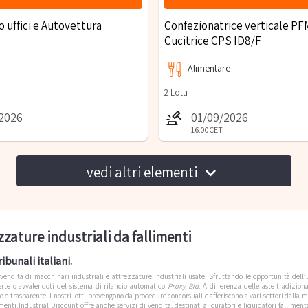
 uffici e Autovettura
Confezionatrice verticale PF
Cucitrice CPS ID8/F
Alimentare
2
Lotti
/2026
01/09/2026
16:00
CET
vedi altri elementi
zzature industriali da fallimenti
ibunali italiani.
avendita di macchinari industriali e attrezzature industriali usate. Sfruttando le opportunità del
ferte o avvalendoti del sistema di rilancio automatico
Proxy Bid
. A differenza delle aste tradizional
trasparente. I nostri lotti provengono da procedure concorsuali e afferiscono a vari settori dalla mec
menti.Industrial Discount offre anche servizi di vendita, destinati ai curatori e liquidatori falliment