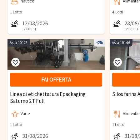
Nautico
Alimenta
1
Lotto
4
Lotti
12/08/2026
28/08
12:00
CET
12:00
CET
Asta 10123
-0%
Asta 10146
FAI OFFERTA
Linea di etichettatura Epackaging
Silos farina 
Saturno 2T Full
Varie
Alimenta
1
Lotto
1
Lotto
31/08/2026
31/08