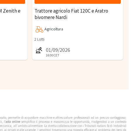
M Zenith e
Trattore agricolo Fiat 120C e Aratro
bivomere Nardi
Agricoltura
2
Lotti
01/09/2026
16:00
CET
l’usato, permette di acquistare macchine e attrezzature professionali ad un prezzo vantaggioso;
i, l’
asta online
semplifica il processo e massimizza le opportunità, rivolgendosi a un contesto
canica, all’ ambito alimentare. La stretta collaborazione con i Tribunali italiani fa di Industrial
ari, ai privati e alle aziende. I venditori troveranno una risposta efficace al problema dei beni da