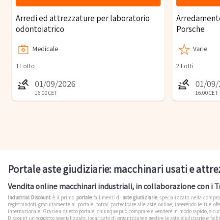
Arredi ed attrezzature per laboratorio
Arredamento
odontoiatrico
Porsche
Medicale
Varie
1
Lotto
2
Lotti
01/09/2026
01/09
16:00
CET
16:00
CET
Portale aste giudiziarie: macchinari usati e attre
Vendita online macchinari industriali, in collaborazione con i Tr
Industrial Discount
è il primo
portale
fallimenti di
aste giudiziarie
, specializzato nella compr
registrandoti gratuitamente al portale potrai partecipare alle aste online, inserendo le tue of
internazionale. Grazie a questo portale, chiunque può comprare e vendere in modo rapido, sicuro e 
Discount un soggetto specializzato, incaricato di organizzare e gestire le aste giudiziarie e falli