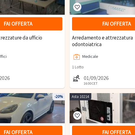
FAI OFFERTA
FAI OFFERTA
trezzature da ufficio
Arredamento e attrezzatura
odontoiatrica
ffici
Medicale
1
Lotto
/2026
01/09/2026
16:00
CET
-20%
Asta 10214
FAI OFFERTA
FAI OFFERTA