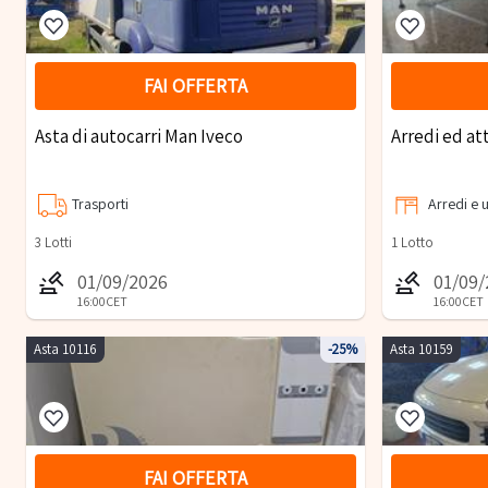
FAI OFFERTA
Asta di autocarri Man Iveco
Arredi ed at
Trasporti
Arredi e u
3
Lotti
1
Lotto
01/09/2026
01/09
16:00
CET
16:00
CET
Asta 10116
-25%
Asta 10159
FAI OFFERTA