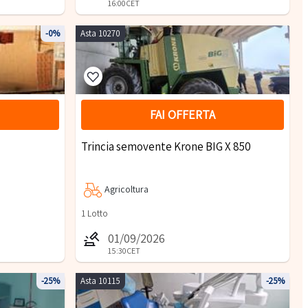
16:00
CET
-0%
Asta 10270
FAI OFFERTA
Trincia semovente Krone BIG X 850
Agricoltura
1
Lotto
01/09/2026
15:30
CET
-25%
Asta 10115
-25%