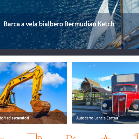
Barca a vela bialbero Bermudian Ketch
tori ed escavatori
Autocarro Lancia Esatau