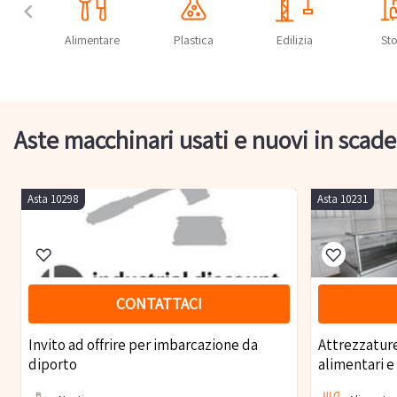
no
Alimentare
Plastica
Edilizia
St
Aste macchinari usati e nuovi in scad
Asta 10298
Asta 10231
CONTATTACI
Invito ad offrire per imbarcazione da
Attrezzature
diporto
alimentari e