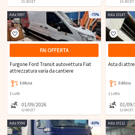
15:30
CET
15:30
CET
Asta 9897
-75%
Asta 10147
FAI OFFERTA
Furgone Ford Transit autovettura Fiat
Asta di attr
attrezzatura varia da cantiere
Edilizia
Edilizia
3
Lotti
1
Lotto
01/09/2026
01/09
12:00
CET
12:00
CET
Asta 9594
-60%
Asta 10112