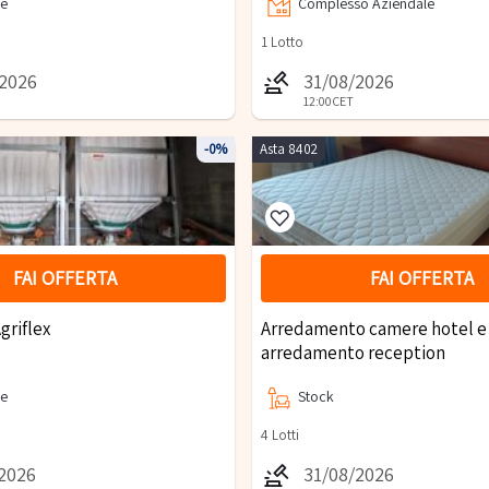
re
Complesso Aziendale
1
Lotto
/2026
31/08/2026
12:00
CET
-0%
Asta 8402
FAI OFFERTA
FAI OFFERTA
Agriflex
Arredamento camere hotel e
arredamento reception
re
Stock
4
Lotti
/2026
31/08/2026