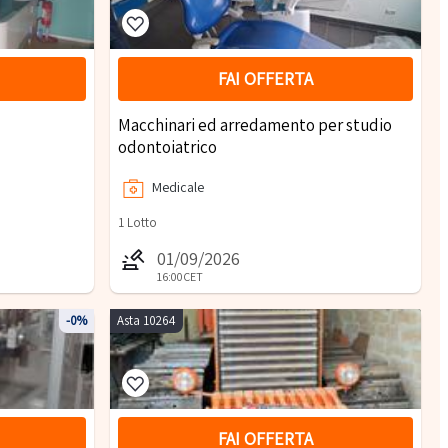
FAI OFFERTA
Macchinari ed arredamento per studio
odontoiatrico
Medicale
1
Lotto
01/09/2026
16:00
CET
-0%
Asta 10264
FAI OFFERTA