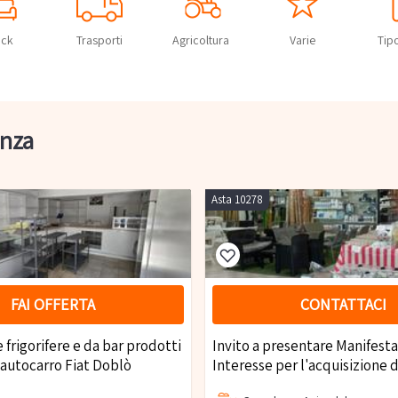
ock
Trasporti
Agricoltura
Varie
Tip
enza
Asta 10278
FAI OFFERTA
CONTATTACI
 frigorifere e da bar prodotti
Invito a presentare Manifesta
 autocarro Fiat Doblò
Interesse per l'acquisizione d
punti di vendita