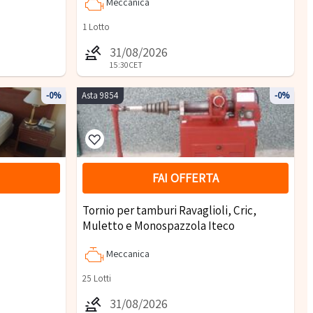
Meccanica
1
Lotto
31/08/2026
15:30
CET
-0%
Asta 9854
-0%
FAI OFFERTA
Tornio per tamburi Ravaglioli, Cric,
Muletto e Monospazzola Iteco
Meccanica
25
Lotti
31/08/2026