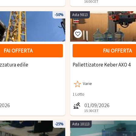
16:00
CET
-50%
Asta 9813
FAI OFFERTA
FAI OFFERTA
ezzatura edile
Pallettizatore Keber AXO 4
Varie
1
Lotto
/2026
01/09/2026
15:30
CET
-25%
Asta 10113