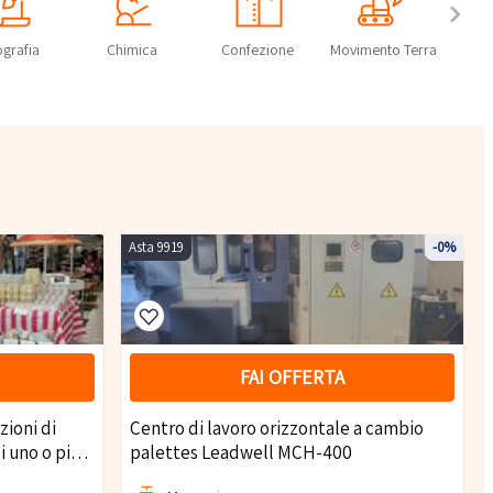
ografia
Chimica
Confezione
Movimento Terra
Co
Az
Asta 9919
-0%
FAI OFFERTA
zioni di
Centro di lavoro orizzontale a cambio
i uno o più
palettes Leadwell MCH-400