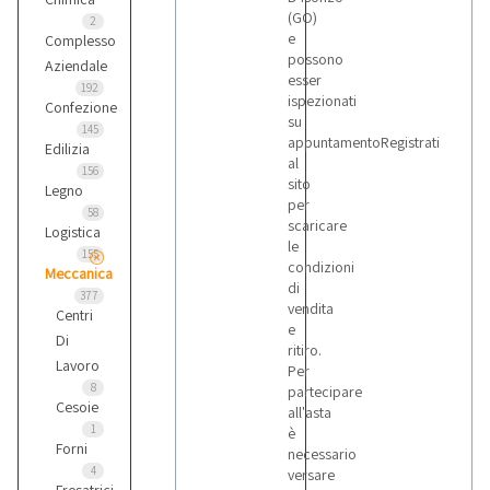
(GO)
2
e
Complesso
possono
Aziendale
esser
192
ispezionati
Confezione
su
145
appuntamentoRegistrati
Edilizia
al
156
sito
Legno
per
58
scaricare
Logistica
le
155
condizioni
Meccanica
di
377
vendita
Centri
e
Di
ritiro.
Lavoro
Per
8
partecipare
Cesoie
all'asta
1
è
Forni
necessario
4
versare