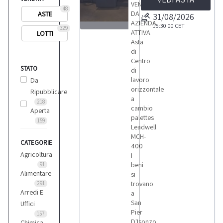
VENDITA
48
DA
ASTE
31/08/2026
AZIENDA
15:30:00
CET
329
ATTIVA
LOTTI
1
Asta
di
Centro
STATO
di
lavoro
Da
orizzontale
Ripubblicare
LOTTI
a
218
cambio
Aperta
palettes
159
Leadwell
MCH-
CATEGORIE
400
Agricoltura
I
beni
91
Alimentare
si
trovano
291
Arredi E
a
San
Uffici
Pier
157
D'Isonzo
Chimica