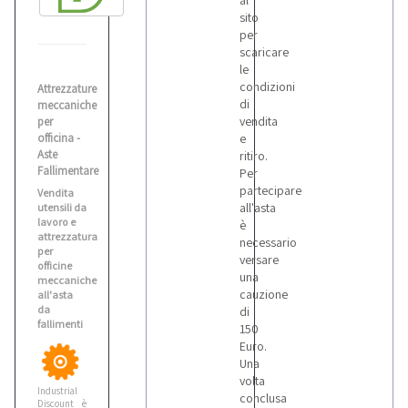
al
sito
per
scaricare
le
condizioni
Attrezzature
di
meccaniche
vendita
per
officina -
e
Aste
ritiro.
Fallimentare
Per
partecipare
Vendita
all'asta
utensili da
lavoro e
è
attrezzatura
necessario
per
versare
officine
una
meccaniche
cauzione
all'asta
da
di
fallimenti
150
Euro.
Una
volta
Industrial
conclusa
Discount è