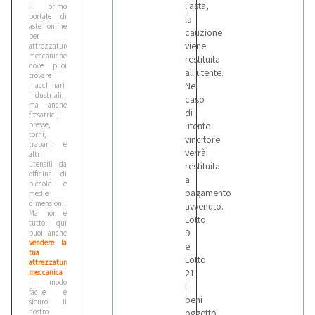
l'asta,
il primo
portale di
la
aste online
cauzione
per
viene
attrezzature
meccaniche,
restituita
dove puoi
all'utente.
trovare
Nel
macchinari
industriali,
caso
ma anche
di
fresatrici,
presse,
utente
torni,
vincitore
trapani e
verrà
altri
utensili da
restituita
officina di
a
piccole e
pagamento
medie
dimensioni.
avvenuto.
Ma non è
Lotto
tutto: qui
9
puoi anche
vendere la
e
tua
Lotto
attrezzatura
21:
meccanica
in modo
I
facile e
beni
sicuro. Il
nostro
oggetto