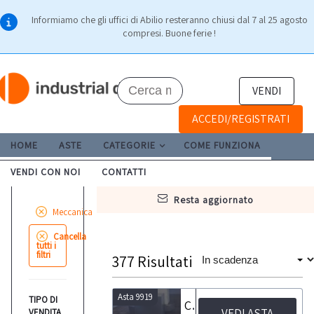
Informiamo che gli uffici di Abilio resteranno chiusi dal 7 al 25 agosto
compresi. Buone ferie !
VENDI
ACCEDI/REGISTRATI
HOME
ASTE
CATEGORIE
COME FUNZIONA
VENDI CON NOI
CONTATTI
resta aggiornato
Meccanica
Cancella
tutti i
filtri
377
Risultati
Asta 9919
TIPO DI
Centro di lavoro orizzontale a cambio palettes Leadwell MCH-400
VEDI ASTA
VENDITA