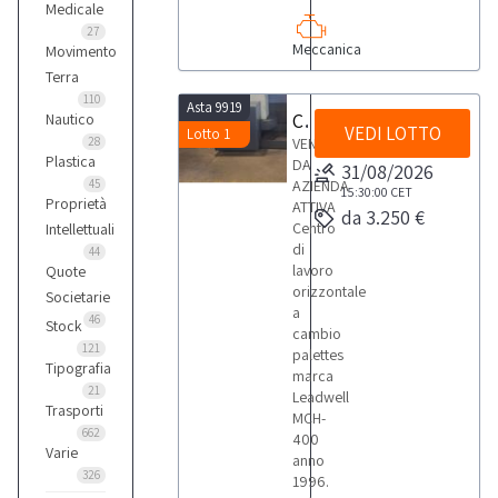
Medicale
27
Meccanica
Movimento
Terra
110
Asta 9919
Centro di lavoro orizzontale a cambio palettes Leadwell MCH-400
Nautico
VEDI LOTTO
Lotto 1
28
VENDITA
Plastica
DA
31/08/2026
45
AZIENDA
15:30:00
CET
Proprietà
ATTIVA
da 3.250 €
Centro
Intellettuali
di
44
lavoro
Quote
orizzontale
Societarie
a
46
Stock
cambio
121
palettes
Tipografia
marca
21
Leadwell
Trasporti
MCH-
662
400
Varie
anno
326
1996.