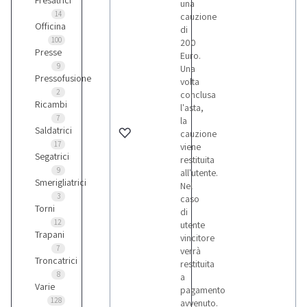
Fresatrici
una
14
cauzione
Officina
di
100
200
Presse
Euro.
9
Una
Pressofusione
volta
2
conclusa
Ricambi
l'asta,
7
la
Saldatrici
cauzione
17
viene
Segatrici
restituita
9
all'utente.
Smerigliatrici
Nel
3
caso
Torni
di
12
utente
Trapani
vincitore
7
verrà
Troncatrici
restituita
8
a
Varie
pagamento
128
avvenuto.