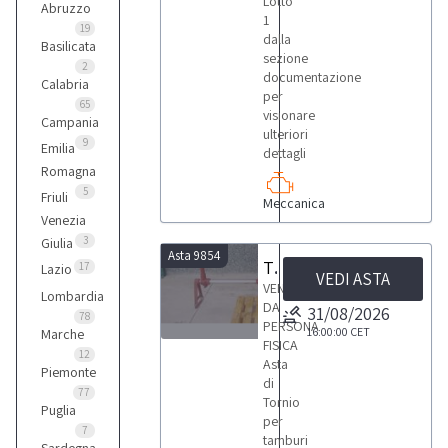
Lotto
1
Abruzzo
1
19
dalla
Basilicata
sezione
Hyundai
2
documentazione
Calabria
1
per
65
visionare
Campania
ulteriori
9
Emilia
Oemme
dettagli
1
Romagna
5
Friuli
Meccanica
Venezia
Om
3
Giulia
1
Asta 9854
Tornio per tamburi Ravaglioli, Cric, Muletto e Monospazzola Iteco
17
Lazio
VEDI ASTA
VENDITA
Lombardia
DA
Pedrazzoli
31/08/2026
78
PERSONA
1
16:00:00
CET
Marche
FISICA
12
25
Asta
Piemonte
di
Scm
77
Tornio
Puglia
1
per
7
tamburi