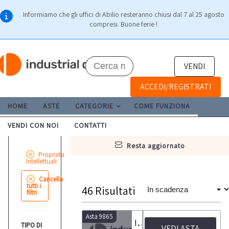
Informiamo che gli uffici di Abilio resteranno chiusi dal 7 al 25 agosto
compresi. Buone ferie !
VENDI
ACCEDI/REGISTRATI
HOME
ASTE
CATEGORIE
COME FUNZIONA
VENDI CON NOI
CONTATTI
resta aggiornato
Proprieta
Intellettuali
Cancella
tutti i
46
Risultati
filtri
Asta 9865
Invito ad offrire per n.366 domini internet e software 'Platform'
TIPO DI
VEDI ASTA