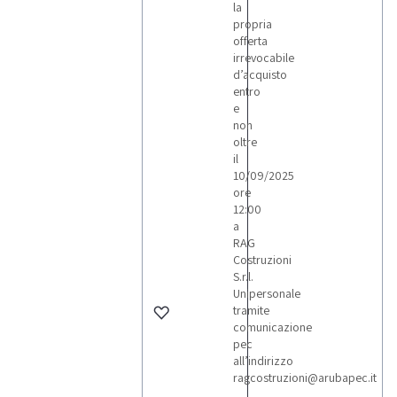
la
propria
offerta
irrevocabile
d’acquisto
entro
e
non
oltre
il
10/09/2025
ore
12:00
a
RAG
Costruzioni
S.r.l.
Unipersonale
tramite
comunicazione
pec
all’indirizzo
ragcostruzioni@arubapec.it
.