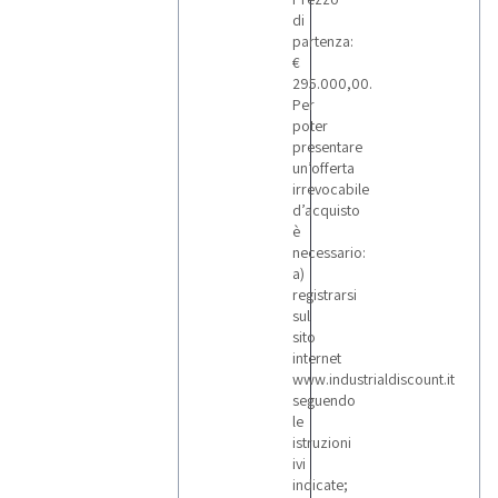
di
partenza:
€
295.000,00.
Per
poter
presentare
un’offerta
irrevocabile
d’acquisto
è
necessario:
a)
registrarsi
sul
sito
internet
www.industrialdiscount.it
seguendo
le
istruzioni
ivi
indicate;