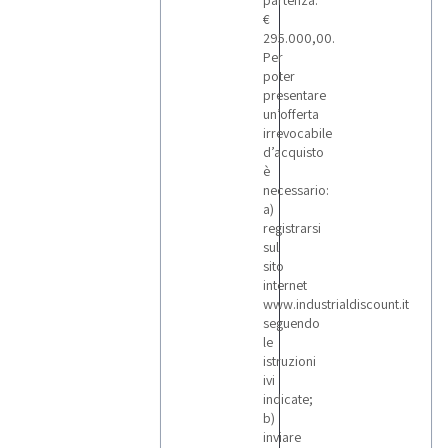
partenza:
€
295.000,00.
Per
poter
presentare
un’offerta
irrevocabile
d’acquisto
è
necessario:
a)
registrarsi
sul
sito
internet
www.industrialdiscount.it
seguendo
le
istruzioni
ivi
indicate;
b)
inviare