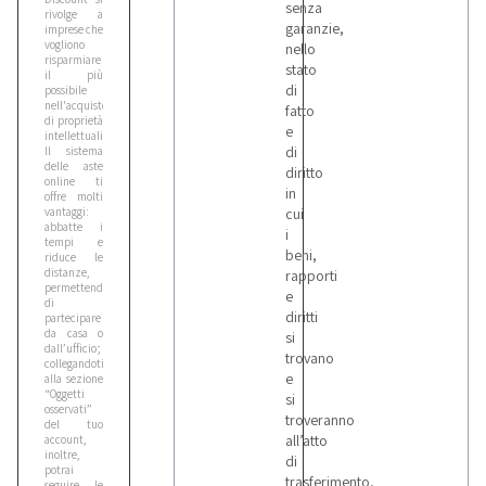
senza
rivolge a
garanzie,
imprese che
vogliono
nello
risparmiare
stato
il più
di
possibile
nell'acquisto
fatto
di proprietà
e
intellettuali.
di
Il sistema
delle aste
diritto
online ti
in
offre molti
vantaggi:
cui
abbatte i
i
tempi e
beni,
riduce le
distanze,
rapporti
permettendoti
e
di
diritti
partecipare
da casa o
si
dall’ufficio;
trovano
collegandoti
e
alla sezione
“Oggetti
si
osservati”
troveranno
del tuo
all’atto
account,
inoltre,
di
potrai
trasferimento,
seguire le