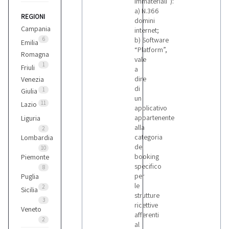
Immateriali”):
a) N.366
REGIONI
domini
Campania
internet;
6
b) Software
Emilia
“Platform”,
Romagna
vale
1
Friuli
a
dire
Venezia
di
1
Giulia
un
11
Lazio
applicativo
appartenente
Liguria
alla
2
categoria
Lombardia
dei
10
booking
Piemonte
specifico
8
per
Puglia
le
2
Sicilia
strutture
3
ricettive
Veneto
afferenti
2
al