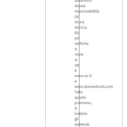
assumono
alcuna
responsabilità):
(a)
visura
storica;
(b)
per
verifiche
si
rinvia
ai
siti
è
www.nic.it
e
www.domaintools.com.
Tutto
quanto
premesso,
si
invitano
gli
eventuali