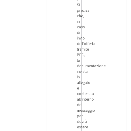
Si
precisa
che,
in
caso
di
invio
dell’offerta
tramite
PEC,
la
documentazione
inviata
in
allegato
e
contenuta
all’interno
del
messaggio
pec
dovrà
essere