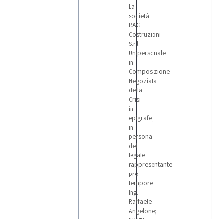
LOTTI
La
società
RAG
Costruzioni
S.r.l.
Unipersonale
in
Composizione
Negoziata
della
Crisi
in
epigrafe,
in
persona
del
legale
rappresentante
pro
tempore
Ing.
Raffaele
Angelone;