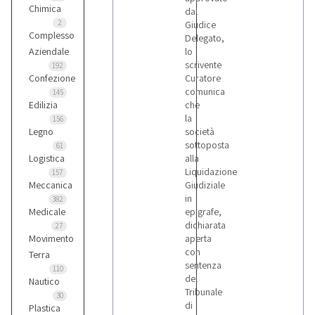
Chimica
dal
2
Giudice
Complesso
Delegato,
Aziendale
lo
scrivente
192
Confezione
Curatore
comunica
145
Edilizia
che
la
156
Legno
società
sottoposta
61
Logistica
alla
Liquidazione
157
Meccanica
Giudiziale
in
382
Medicale
epigrafe,
dichiarata
27
Movimento
aperta
con
Terra
sentenza
110
del
Nautico
Tribunale
30
di
Plastica