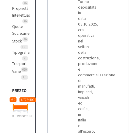
Torino
46
depositata
Proprietà
in
Intellettuali
data
46
03.10.2025,
Quote
era
Societarie
operativa
46
Stock
nel
settore
121
Tipografia
della
costruzione,
21
Trasporti
produzione
e
660
Varie
commercializzazione
331
di
manufatti,
PREZZO
impianti,
veicoli
€ 0
€ 7784100
ed
edifici,
in
0
3892050
7784100
Italia
e
all’estero,