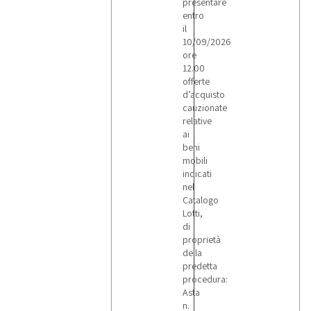
presentare
entro
il
10/09/2026
ore
12.00
offerte
d’acquisto
cauzionate
relative
ai
beni
mobili
indicati
nel
Catalogo
Lotti,
di
proprietà
della
predetta
procedura:
Asta
n.