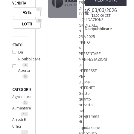
TRIBUNALE
VENDITA
DI
03/03/2026
21
ASTE
TORINO
12:00:00
CET
LIQUIDAZIONE
25
1
LOTTI
GIUDIZIALE
Da ripubblicare
N.
252/2025
INVITO
STATO
A
Da
PRESENTARE
LOTTI
Ripubblicare
MANIFESTAZIONI
DI
30
Aperta
INTERESSE
PER
16
DOMINII
INTERNET
CATEGORIE
Giusto
Agricoltura
quanto
91
previsto
Alimentare
nel
295
programma
Arredi E
di
Uffici
liquidazione
157
approvato