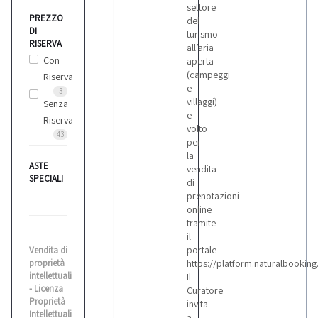
settore
PREZZO
del
DI
turismo
RISERVA
all’aria
Con
aperta
(campeggi
Riserva
e
3
villaggi)
Senza
e
Riserva
volto
43
per
la
ASTE
vendita
SPECIALI
di
prenotazioni
online
tramite
il
portale
Vendita di
proprietà
https://platform.naturalbooking.
intellettuali
Il
- Licenza
Curatore
Proprietà
invita
Intellettuali
a