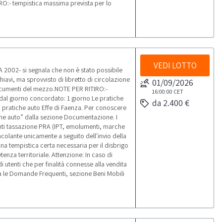
RO:- tempistica massima prevista per lo
VEDI LOTTO
2002- si segnala che non è stato possibile
iavi, ma sprovvisto di libretto di circolazione
01/09/2026
documenti del mezzo.NOTE PER RITIRO:-
16:00:00
CET
o dal giorno concordato: 1 giorno Le pratiche
da 2.400 €
i pratiche auto Effe di Faenza. Per conoscere
atiche auto” dalla sezione Documentazione. I
enti tassazione PRA (IPT, emolumenti, marche
ncolante unicamente a seguito dell'invio della
 una tempistica certa necessaria per il disbrigo
enza territoriale. Attenzione: In caso di
i utenti che per finalità connesse alla vendita
ulta le Domande Frequenti, sezione Beni Mobili