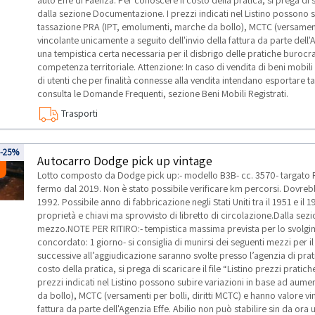
auto Effe di Faenza. Per conoscere il costo della pratica, si prega di s
dalla sezione Documentazione. I prezzi indicati nel Listino possono s
tassazione PRA (IPT, emolumenti, marche da bollo), MCTC (versamenti 
vincolante unicamente a seguito dell'invio della fattura da parte dell'A
una tempistica certa necessaria per il disbrigo delle pratiche burocr
competenza territoriale. Attenzione: In caso di vendita di beni mobili
di utenti che per finalità connesse alla vendita intendano esportare tali
consulta le Domande Frequenti, sezione Beni Mobili Registrati.
Trasporti
3
-25%
Autocarro Dodge pick up vintage
Lotto composto da Dodge pick up:- modello B3B- cc. 3570- targato
fermo dal 2019. Non è stato possibile verificare km percorsi. Dovrebb
1992. Possibile anno di fabbricazione negli Stati Uniti tra il 1951 e il 1
proprietà e chiavi ma sprovvisto di libretto di circolazione.Dalla s
mezzo.NOTE PER RITIRO:- tempistica massima prevista per lo svolgiment
concordato: 1 giorno- si consiglia di munirsi dei seguenti mezzi per il 
successive all’aggiudicazione saranno svolte presso l’agenzia di prat
costo della pratica, si prega di scaricare il file “Listino prezzi prat
prezzi indicati nel Listino possono subire variazioni in base ad aum
da bollo), MCTC (versamenti per bolli, diritti MCTC) e hanno valore vi
fattura da parte dell'Agenzia Effe. Abilio non può stabilire sin da ora