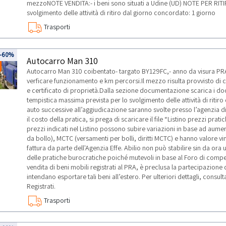
mezzoNOTE VENDITA:- i beni sono situati a Udine (UD) NOTE PER RITI
svolgimento delle attività di ritiro dal giorno concordato: 1 giorno
Trasporti
-60%
Autocarro Man 310
Autocarro Man 310 coibentato- targato BY129FC,- anno da visura PRA 
verficare funzionamento e km percorsi.Il mezzo risulta provvisto di ch
e certificato di proprietà.Dalla sezione documentazione scarica i 
tempistica massima prevista per lo svolgimento delle attività di ritir
auto successive all’aggiudicazione saranno svolte presso l’agenzia d
il costo della pratica, si prega di scaricare il file “Listino prezzi pr
prezzi indicati nel Listino possono subire variazioni in base ad aum
da bollo), MCTC (versamenti per bolli, diritti MCTC) e hanno valore vi
fattura da parte dell'Agenzia Effe. Abilio non può stabilire sin da ora
delle pratiche burocratiche poiché mutevoli in base al Foro di compet
vendita di beni mobili registrati al PRA, è preclusa la partecipazione d
intendano esportare tali beni all’estero. Per ulteriori dettagli, cons
Registrati.
Trasporti