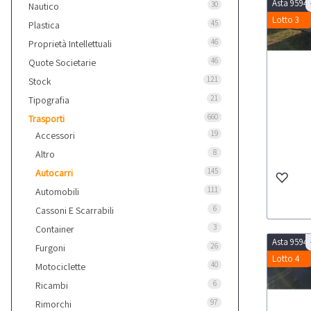
Asta 9594
30
Nautico
Lotto 3
45
Plastica
46
Proprietà Intellettuali
46
Quote Societarie
121
Stock
21
Tipografia
660
Trasporti
19
Accessori
8
Altro
145
Autocarri
111
Automobili
6
Cassoni E Scarrabili
3
Container
Asta 9594
26
Furgoni
Lotto 4
40
Motociclette
6
Ricambi
97
Rimorchi