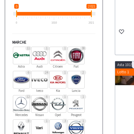
0
2 021
0
1010
2021
MARCHE
11
1
1
38
Asta 1015
Astra
Audi
Citroen
Fiat
Lotto 1
6
24
1
2
Ford
Iveco
Kia
Lancia
12
6
1
1
Mercedes
Nissan
Opel
Peugeot
8
1
3
1