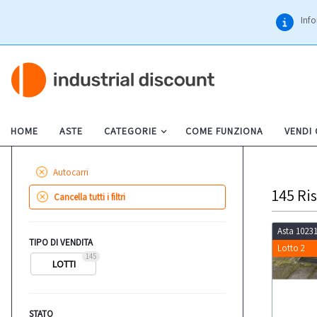
Info
HOME
ASTE
CATEGORIE
COME FUNZIONA
VENDI
Autocarri
145
Ris
Cancella tutti i filtri
Asta 1023
TIPO DI VENDITA
Lotto 2
145
LOTTI
STATO