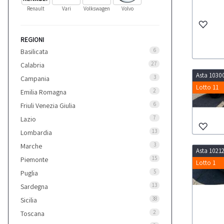
Renault
Vari
Volkswagen
Volvo
REGIONI
6
Basilicata
27
Calabria
Asta 1030
3
Campania
Lotto 11
2
Emilia Romagna
6
Friuli Venezia Giulia
7
Lazio
13
Lombardia
3
Marche
Asta 1021
15
Piemonte
Lotto 1
5
Puglia
13
Sardegna
38
Sicilia
2
Toscana