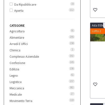
33
Da Ripubblicare
112
Aperta
Asta 9594
CATEGORIE
91
Agricoltura
Lotto 2
295
Alimentare
158
Arredi E Uffici
2
Chimica
192
Complesso Aziendale
145
Confezione
156
Edilizia
61
Legno
157
Logistica
382
Meccanica
27
Medicale
110
Movimento Terra