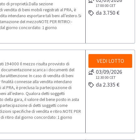
cato di proprietà.Dalla sezione
17:00:00
CET
vendita di beni mobili registrati al PRA, è
da 3.750 €
dita intendano esportare tali beni all’estero.Si
rottamazione del mezzoNOTE PER RITIRO:-
o dal giorno concordato: 1 giorno
VEDI LOTTO
ati 194000 Il mezzo risulta provvisto di
ione documentazione scarica i documenti del
03/09/2026
uraAttenzione: In caso di vendita di beni
12:30:00
CET
r finalità connesse alla vendita intendano
da 2.335 €
ati al PRA, è preclusa la partecipazione di
eni all’estero. Qualora detti soggetti
 della gara, il valore del bene posto in asta
 partecipazione di detti soggetti come
ndizioni specifiche di vendita e ritiro.NOTE PER
 di ritiro dal giorno concordato: 1 giorno