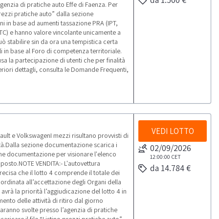
genzia di pratiche auto Effe di Faenza. Per
 prezzi pratiche auto” dalla sezione
oni in base ad aumenti tassazione PRA (IPT,
CTC) e hanno valore vincolante unicamente a
può stabilire sin da ora una tempistica certa
i in base al Foro di competenza territoriale.
usa la partecipazione di utenti che per finalità
teriori dettagli, consulta le Domande Frequenti,
VEDI LOTTO
ult e VolkswagenI mezzi risultano provvisti di
rietà.Dalla sezione documentazione scarica i
02/09/2026
ne documentazione per visionare l'elenco
12:00:00
CET
ul posto.NOTE VENDITA:- L'autovettura
da 14.784 €
recisa che il lotto 4 comprende il totale dei
ubordinata all’accettazione degli Organi della
) avrà la priorità l’aggiudicazione del lotto 4 in
to delle attività di ritiro dal giorno
aranno svolte presso l’agenzia di pratiche