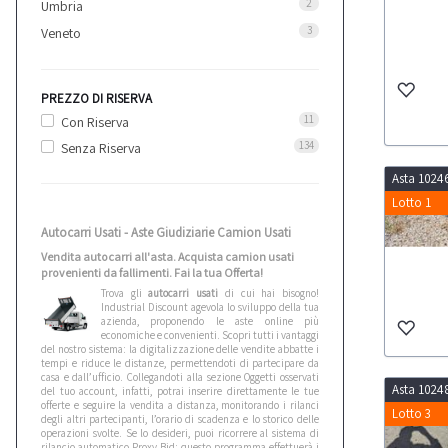
2
Umbria
3
Veneto
PREZZO DI RISERVA
11
Con Riserva
134
Senza Riserva
Asta 1024
Lotto 1
Autocarri Usati - Aste Giudiziarie Camion Usati
Vendita autocarri all'asta. Acquista camion usati
provenienti da fallimenti. Fai la tua Offerta!
Trova gli
autocarri usati
di cui hai bisogno!
Industrial Discount agevola lo sviluppo della tua
azienda, proponendo le aste online più
economiche e convenienti. Scopri tutti i vantaggi
del nostro sistema: la digitalizzazione delle vendite abbatte i
tempi e riduce le distanze, permettendoti di partecipare da
casa e dall’ufficio. Collegandoti alla sezione Oggetti osservati
Asta 1024
del tuo account, infatti, potrai inserire direttamente le tue
offerte e seguire la vendita a distanza, monitorando i rilanci
Lotto 3
degli altri partecipanti, l’orario di scadenza e lo storico delle
operazioni svolte. Se lo desideri, puoi ricorrere al sistema di
rilancio automatico Proxy Bid: questo programma effettuerà i