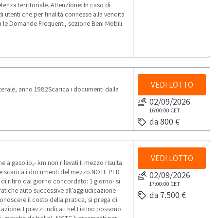
enza territoriale. Attenzione: In caso di
i utenti che per finalità connesse alla vendita
ulta le Domande Frequenti, sezione Beni Mobili
VEDI LOTTO
terale, anno 1982Scarica i documenti dalla
02/09/2026
16:00:00
CET
da 800 €
VEDI LOTTO
 a gasolio,- km non rilevati.Il mezzo risulta
ne scarica i documenti del mezzo.NOTE PER
02/09/2026
di ritiro dal giorno concordato: 1 giorno- si
17:00:00
CET
 pratiche auto successive all’aggiudicazione
da 7.500 €
onoscere il costo della pratica, si prega di
azione. I prezzi indicati nel Listino possono