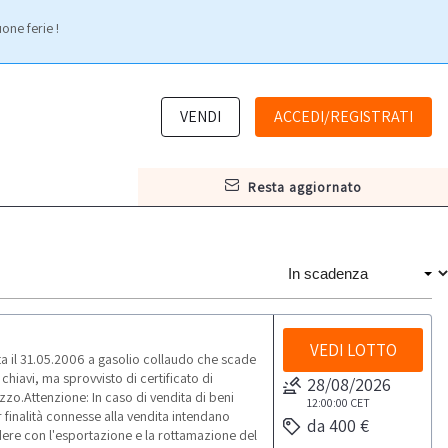
one ferie !
VENDI
ACCEDI/REGISTRATI
resta aggiornato
VEDI LOTTO
 il 31.05.2006 a gasolio collaudo che scade
chiavi, ma sprovvisto di certificato di
28/08/2026
o.Attenzione: In caso di vendita di beni
12:00:00
CET
r finalità connesse alla vendita intendano
da 400 €
edere con l'esportazione e la rottamazione del