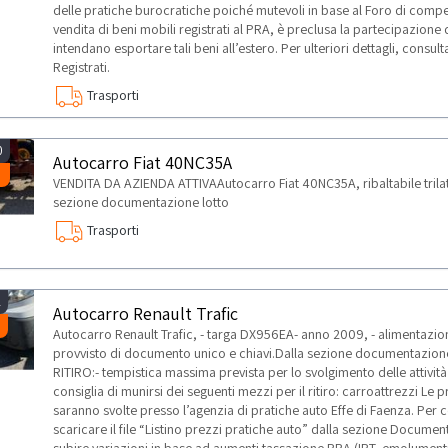
delle pratiche burocratiche poiché mutevoli in base al Foro di compet
vendita di beni mobili registrati al PRA, è preclusa la partecipazione d
intendano esportare tali beni all’estero. Per ulteriori dettagli, cons
Registrati.
Trasporti
0
Autocarro Fiat 40NC35A
VENDITA DA AZIENDA ATTIVAAutocarro Fiat 40NC35A, ribaltabile trila
sezione documentazione lotto
Trasporti
2
Autocarro Renault Trafic
Autocarro Renault Trafic, - targa DX956EA- anno 2009, - alimentazione
provvisto di documento unico e chiavi.Dalla sezione documentazio
RITIRO:- tempistica massima prevista per lo svolgimento delle attività 
consiglia di munirsi dei seguenti mezzi per il ritiro: carroattrezzi Le
saranno svolte presso l’agenzia di pratiche auto Effe di Faenza. Per c
scaricare il file “Listino prezzi pratiche auto” dalla sezione Document