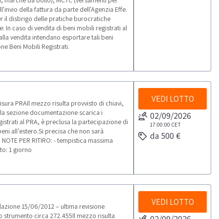
i, marche da bollo), MCTC (versamenti per
'invio della fattura da parte dell'Agenzia Effe.
r il disbrigo delle pratiche burocratiche
 In caso di vendita di beni mobili registrati al
alla vendita intendano esportare tali beni
ne Beni Mobili Registrati.
VEDI LOTTO
ura PRAIl mezzo risulta provvisto di chiavi,
Dalla sezione documentazione scarica i
02/09/2026
istrati al PRA, è preclusa la partecipazione di
17:00:00
CET
beni all’estero.Si precisa che non sarà
da 500 €
o NOTE PER RITIRO: - tempistica massima
to: 1 giorno
VEDI LOTTO
azione 15/06/2012 – ultima revisione
strumento circa 272.455Il mezzo risulta
02/09/2026