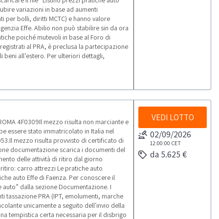
caricare il file “Listino prezzi pratiche auto”
ubire variazioni in base ad aumenti
per bolli, diritti MCTC) e hanno valore
genzia Effe. Abilio non può stabilire sin da ora
atiche poiché mutevoli in base al Foro di
 registrati al PRA, è preclusa la partecipazione
 beni all’estero. Per ulteriori dettagli,
VEDI LOTTO
 ROMA 4F0309Il mezzo risulta non marciante e
e essere stato immatricolato in Italia nel
02/09/2026
953.Il mezzo risulta provvisto di certificato di
12:00:00
CET
ezione documentazione scarica i documenti del
da 5.625 €
o delle attività di ritiro dal giorno
ritiro: carro attrezzi Le pratiche auto
iche auto Effe di Faenza. Per conoscere il
iche auto” dalla sezione Documentazione. I
enti tassazione PRA (IPT, emolumenti, marche
ncolante unicamente a seguito dell'invio della
 una tempistica certa necessaria per il disbrigo