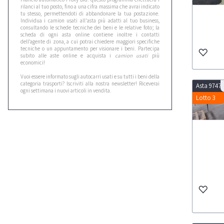
rilanci al tuo posto, fino a una cifra massima che avrai indicato
tu stesso, permettendoti di abbandonare la tua postazione.
Individua i camion usati all'asta più adatti al tuo business,
consultando le schede tecniche dei beni e le relative foto; la
scheda di ogni asta online contiene inoltre i contatti
dell’agente di zona, a cui potrai chiedere maggiori specifiche
tecniche o un appuntamento per visionare i beni. Partecipa
subito alle aste online e acquista i
camion
usati
più
economici
!
Vuoi essere informato sugli autocarri usati e su tutti i beni della
categoria trasporti? Iscriviti alla nostra newsletter! Riceverai
Asta 9747
ogni settimana i nuovi articoli in vendita.
Lotto 3