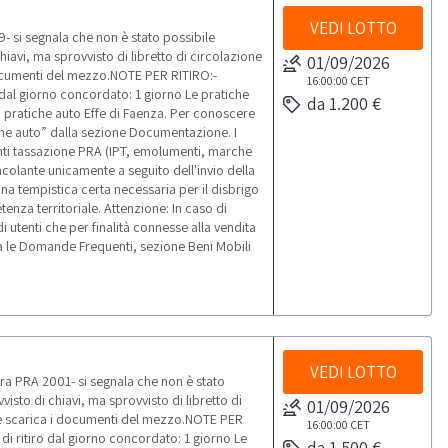
VEDI LOTTO
 si segnala che non è stato possibile
iavi, ma sprovvisto di libretto di circolazione
01/09/2026
documenti del mezzo.NOTE PER RITIRO:-
16:00:00
CET
o dal giorno concordato: 1 giorno Le pratiche
da 1.200 €
i pratiche auto Effe di Faenza. Per conoscere
atiche auto” dalla sezione Documentazione. I
enti tassazione PRA (IPT, emolumenti, marche
ncolante unicamente a seguito dell'invio della
 una tempistica certa necessaria per il disbrigo
enza territoriale. Attenzione: In caso di
i utenti che per finalità connesse alla vendita
ulta le Domande Frequenti, sezione Beni Mobili
VEDI LOTTO
a PRA 2001- si segnala che non è stato
isto di chiavi, ma sprovvisto di libretto di
01/09/2026
ne scarica i documenti del mezzo.NOTE PER
16:00:00
CET
 di ritiro dal giorno concordato: 1 giorno Le
da 1.500 €