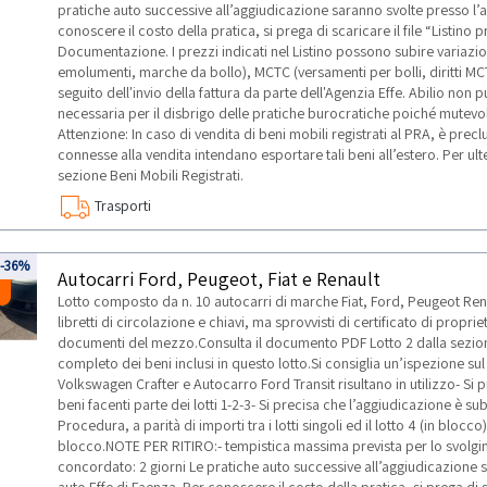
pratiche auto successive all’aggiudicazione saranno svolte presso l’a
conoscere il costo della pratica, si prega di scaricare il file “Listino
Documentazione. I prezzi indicati nel Listino possono subire variazi
emolumenti, marche da bollo), MCTC (versamenti per bolli, diritti M
seguito dell'invio della fattura da parte dell'Agenzia Effe. Abilio non 
necessaria per il disbrigo delle pratiche burocratiche poiché mutevol
Attenzione: In caso di vendita di beni mobili registrati al PRA, è precl
connesse alla vendita intendano esportare tali beni all’estero. Per ul
sezione Beni Mobili Registrati.
Trasporti
3
-36%
Autocarri Ford, Peugeot, Fiat e Renault
Lotto composto da n. 10 autocarri di marche Fiat, Ford, Peugeot Rena
libretti di circolazione e chiavi, ma sprovvisti di certificato di prop
documenti del mezzo.Consulta il documento PDF Lotto 2 dalla sezio
completo dei beni inclusi in questo lotto.Si consiglia un’ispezione s
Volkswagen Crafter e Autocarro Ford Transit risultano in utilizzo- Si p
beni facenti parte dei lotti 1-2-3- Si precisa che l’aggiudicazione è s
Procedura, a parità di importi tra i lotti singoli ed il lotto 4 (in blocco
blocco.NOTE PER RITIRO:- tempistica massima prevista per lo svolgimen
concordato: 2 giorni Le pratiche auto successive all’aggiudicazione s