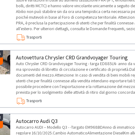
subire variazioni in base ad aumenti tassazione PRA (IPT, emolument
bolli, diritti MCTC) e hanno valore vincolante unicamente a seguito dell
Abilio non può stabilire sin da ora una tempistica certa necessaria pe
poiché mutevoli in base al Foro di competenza territoriale. Attenzione:
PRA, è preclusa la partecipazione di utenti che per finalità connesse 
all’estero. Per ulteriori dettagli, consulta le Domande Frequenti, sezio
Trasporti
6
Autovettura Chrysler CRD Grandvoyager Touring
Auto Chrysler CRD Grandvoyager Touring - targa ED885LN- anno da vis
ma sprovvisto di libretto di circolazione e certificato di proprietà.
documenti del mezzo.Attenzione: In caso di vendita di beni mobili reg
utenti che per finalità connesse alla vendita intendano esportare tali 
possibile procedere con l'esportazione e la rottamazione del mezz
prevista per lo svolgimento delle attività di ritiro dal giorno concorda
Trasporti
8
Autocarro Audi Q3
Autocarro AUDI – Modello Q3 - -Targato EM968BDAnno di immatricol
regolare 16/10/2025.Cambio AutomaticoAlimentazione DieselKm allo 