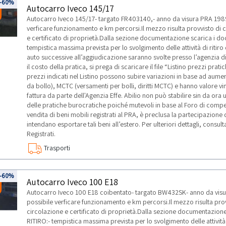
-60%
Autocarro Iveco 145/17
Autocarro Iveco 145/17- targato FR403140,- anno da visura PRA 1989-
verficare funzionamento e km percorsi.Il mezzo risulta provvisto di ch
e certificato di proprietà.Dalla sezione documentazione scarica i 
tempistica massima prevista per lo svolgimento delle attività di ritir
auto successive all’aggiudicazione saranno svolte presso l’agenzia d
il costo della pratica, si prega di scaricare il file “Listino prezzi pr
prezzi indicati nel Listino possono subire variazioni in base ad aum
da bollo), MCTC (versamenti per bolli, diritti MCTC) e hanno valore vi
fattura da parte dell'Agenzia Effe. Abilio non può stabilire sin da ora
delle pratiche burocratiche poiché mutevoli in base al Foro di compet
vendita di beni mobili registrati al PRA, è preclusa la partecipazione d
intendano esportare tali beni all’estero. Per ulteriori dettagli, cons
Registrati.
Trasporti
-60%
Autocarro Iveco 100 E18
Autocarro Iveco 100 E18 coibentato- targato BW432SK- anno da visur
possibile verficare funzionamento e km percorsi.Il mezzo risulta provv
circolazione e certificato di proprietà.Dalla sezione documentazio
RITIRO:- tempistica massima prevista per lo svolgimento delle attività