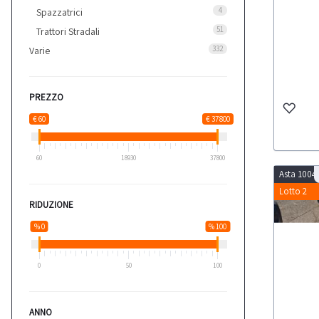
4
Spazzatrici
51
Trattori Stradali
332
Varie
PREZZO
€ 60
€ 37800
60
18930
37800
Asta 1004
Lotto 2
RIDUZIONE
% 0
% 100
0
50
100
ANNO