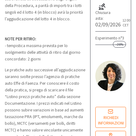
della Procedura, a parità di importi tra i lotti
singoli ed il lotto 4 (in blocco) avrà la priorità
Chiusura
asta:
l’aggiudicazione del lotto 4 in blocco.
12:00
02/09/2026
CET
Esperimento n°3
NOTE PER RITIRO:
-36%
- tempistica massima prevista per lo
svolgimento delle attività di ritiro dal giorno
L
concordato: 2 giorni
M
Re
Le pratiche auto successive all’aggiudicazione
co
saranno svolte presso l’agenzia di pratiche
auto Effe di Faenza. Per conoscere il costo
della pratica, si prega di scaricare il file
Lu
“Listino prezzi pratiche auto” dalla sezione
14
Documentazione. I prezzi indicati nel Listino
possono subire variazioni in base ad aumenti
tassazione PRA (IPT, emolumenti, marche da
RICHIEDI
INFORMAZIONI
bollo), MCTC (versamenti per bolli, diritti
MCTC) e hanno valore vincolante unicamente