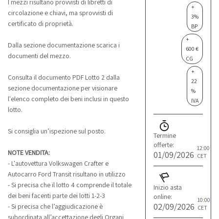
I mezzi risultano provvisti di libretti di
+
circolazione e chiavi, ma sprovvisti di
3%
certificato di proprietà.
BP
+
Dalla sezione documentazione scarica i
600 €
documenti del mezzo.
CG
+
Consulta il documento PDF Lotto 2 dalla
22
sezione documentazione per visionare
%
l'elenco completo dei beni inclusi in questo
IVA
lotto.
Si consiglia un’ispezione sul posto.
Termine
offerte:
12:00
NOTE VENDITA:
01/09/2026
CET
- L'autovettura Volkswagen Crafter e
Autocarro Ford Transit risultano in utilizzo
- Si precisa che il lotto 4 comprende il totale
Inizio asta
dei beni facenti parte dei lotti 1-2-3
online:
10:00
02/09/2026
- Si precisa che l’aggiudicazione è
CET
subordinata all’accettazione degli Organi