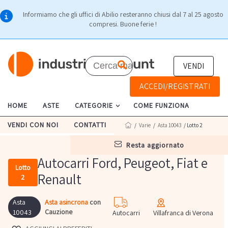
Informiamo che gli uffici di Abilio resteranno chiusi dal 7 al 25 agosto
compresi. Buone ferie !
VENDI
ACCEDI/REGISTRATI
HOME
ASTE
CATEGORIE
COME FUNZIONA
VENDI CON NOI
CONTATTI
/
Varie
/
Asta 10043
/ Lotto 2
resta aggiornato
Autocarri Ford, Peugeot, Fiat e
Lotto
Renault
2
Asta
Asta asincrona
con
Cauzione
10043
Autocarri
Villafranca di Verona