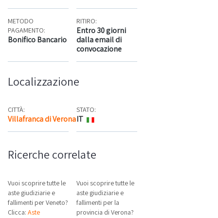
METODO
RITIRO:
Entro 30 giorni
PAGAMENTO:
Bonifico Bancario
dalla email di
convocazione
Localizzazione
CITTÀ:
STATO:
Villafranca di Verona
IT
Mappa
Ricerche correlate
Vuoi scoprire tutte le
Vuoi scoprire tutte le
aste giudiziarie e
aste giudiziarie e
fallimenti per Veneto?
fallimenti per la
Clicca:
Aste
provincia di Verona?