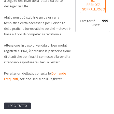
a seguito dell'invio della fattura da parte
PRENOTA
dell'Agenzia Effe.
SOPRALLUOGO
Abilio non può stabilire sin da ora una
Categoria:
N°
Autocarri
999
tempistica certa necessaria per il disbrigo
Visite:
delle pratiche burocratiche poiché mutevoli in
base al Foro di competenza territoriale.
Attenzione: In caso di vendita di beni mobili
registrati al PRA, è preclusa la partecipazione
di utenti che per finalità connesse alla vendita
intendano esportare tali beni all’estero.
Per ulteriori dettagli, consulta le
Domande
Frequenti
, sezione Beni Mobili Registrati.
LEGGI TUTTO