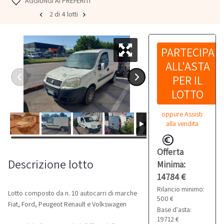
AGGIUNGI AI PREFERITI
2 di 4 lotti
PARTECIPA
ALL'ASTA
PER IL
LOTTO
oppure Assisti
alla vendita
Offerta
Descrizione lotto
Minima:
14784 €
Rilancio minimo:
Lotto composto da n. 10 autocarri di marche
500 €
Fiat, Ford, Peugeot Renault e Volkswagen
Base d'asta:
19712 €