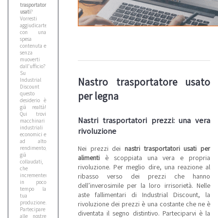
trasportatori
usati
?
Vorresti
aggiudicarteli
con una
spesa
contenuta e
senza
muoverti
dall’ufficio?
Su
Nastro trasportatore usato
Industrial
Discount
per legna
questo
desiderio è
già realtà!
Qui trovi
Nastri trasportatori prezzi: una vera
macchinari
industriali
rivoluzione
economici e
ad alto
Nei prezzi dei
nastri trasportatori usati per
rendimento,
già
alimenti
è scoppiata una vera e propria
collaudati,
rivoluzione. Per meglio dire, una reazione al
che
incrementeranno
ribasso verso dei prezzi che hanno
in poco
dell’inverosimile per la loro irrisorietà. Nelle
tempo la
aste fallimentari di Industrial Discount, la
tua
produzione.
rivoluzione dei prezzi è una costante che ne è
Partecipare
diventata il segno distintivo. Parteciparvi è la
alle nostre