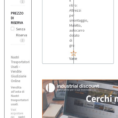
il
1
ritiro:
Attrezzi
PREZZO
per
DI
smontaggio,
RISERVA
Muletto,
Senza
autocarro
Riserva
dotato
di
2
gru
Nastri
Varie
Trasportatori
Usati -
Vendite
Giudiziarie
Online
Vendita
all'asta di
Nastri
trasportatori
usati.
Vuoi
acquistare
dei
nastri