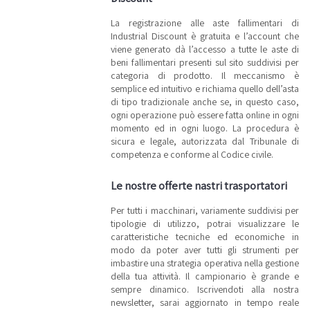
nastri
trasportatori
La registrazione alle aste fallimentari di
in gomma
Industrial Discount è gratuita e l’account che
usati, nastri
elettrici,
viene generato dà l’accesso a tutte le aste di
tappeti di
beni fallimentari presenti sul sito suddivisi per
avanzamento
categoria di prodotto. Il meccanismo è
e altre linee
di
semplice ed intuitivo e richiama quello dell’asta
trasporto. I
di tipo tradizionale anche se, in questo caso,
beni sono
venduti a
ogni operazione può essere fatta online in ogni
prezzi
momento ed in ogni luogo. La procedura è
davvero
sicura e legale, autorizzata dal Tribunale di
competitivi,
poiché tutti
competenza e conforme al Codice civile.
i lotti
provengono
da
Le nostre offerte nastri trasportatori
fallimenti e
procedure
Per tutti i macchinari, variamente suddivisi per
concorsuali;
ciò significa
tipologie di utilizzo, potrai visualizzare le
che il loro
caratteristiche tecniche ed economiche in
prezzo di
modo da poter aver tutti gli strumenti per
vendita è
nettamente
imbastire una strategia operativa nella gestione
inferiore al
della tua attività. Il campionario è grande e
loro valore
di mercato.
sempre dinamico. Iscrivendoti alla nostra
Su
newsletter, sarai aggiornato in tempo reale
Industrial