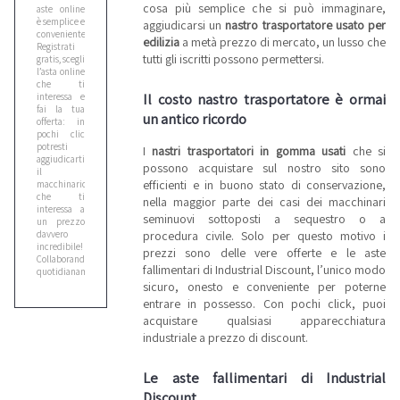
cosa più semplice che si può immaginare,
aste online
è semplice e
aggiudicarsi un
nastro trasportatore usato per
conveniente.
edilizia
a metà prezzo di mercato, un lusso che
Registrati
tutti gli iscritti possono permettersi.
gratis, scegli
l’asta online
che ti
Il costo nastro trasportatore è ormai
interessa e
fai la tua
un antico ricordo
offerta: in
pochi clic
potresti
I
nastri trasportatori in gomma usati
che si
aggiudicarti
possono acquistare sul nostro sito sono
il
efficienti e in buono stato di conservazione,
macchinario
che ti
nella maggior parte dei casi dei macchinari
interessa a
seminuovi sottoposti a sequestro o a
un prezzo
davvero
procedura civile. Solo per questo motivo i
incredibile!
prezzi sono delle vere offerte e le aste
Collaborando
fallimentari di Industrial Discount, l’unico modo
quotidianamente
con i
sicuro, onesto e conveniente per poterne
Tribunali
entrare in possesso. Con pochi click, puoi
italiani,
acquistare qualsiasi apparecchiatura
siamo in
grado di
industriale a prezzo di discount.
offrirti un
inventario
costantemente
Le aste fallimentari di Industrial
aggiornato,
Discount
che include