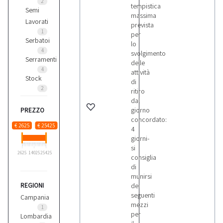
2
tempistica
Semi
massima
Lavorati
prevista
1
per
Serbatoi
lo
4
svolgimento
Serramenti
delle
4
attività
Stock
di
2
ritiro
dal
giorno
PREZZO
concordato:
€ 2625
€ 25425
4
giorni-
si
2625
14025
25425
consiglia
di
munirsi
REGIONI
dei
seguenti
Campania
mezzi
1
per
Lombardia