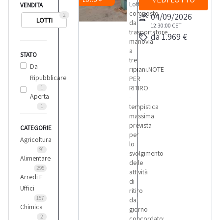
Lotto
VENDITA
composto
04/09/2026
2
LOTTI
da
12:30:00
CET
trasportatore
da 1.969 €
manovia
a
STATO
tre
Da
ripiani.NOTE
Ripubblicare
PER
RITIRO:
1
Aperta
-
tempistica
1
massima
prevista
CATEGORIE
per
Agricoltura
lo
91
svolgimento
Alimentare
delle
295
attività
Arredi E
di
Uffici
ritiro
157
dal
Chimica
giorno
2
concordato: