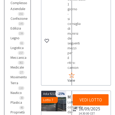
Complesso
1
Aziendale
giorno
-
192
Confezione
si
consiglia
145
Edilizia
di
munirsi
156
Legno
dei
seguenti
61
Logistica
mezzi
per
157
Meccanica
il
ritiro:
382
Medicale
camion
27
Movimento
Varie
Terra
110
Nautico
Asta 9213
-25%
Macchine per lavaggio e smistamento prodotti agricoli
30
VEDI LOTTO
Lotto 7
Lotto
Plastica
composto
46
16/09/2025
da:-
Proprietà
14:30:00
CET