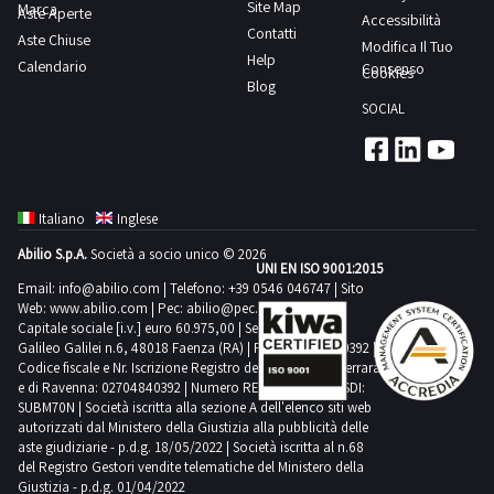
Site Map
Marca
Aste Aperte
supporterà
Accessibilità
durante
Contatti
Aste Chiuse
ogni fase
Modifica Il Tuo
della
Help
Calendario
Consenso
Cookies
trattativa.
Blog
Cosa
aspetti?
SOCIAL
Non farti
sfuggire i
migliori
nastri
trasportatori
usati!
Italiano
Inglese
Vuoi essere
informato
Abilio S.p.A.
Società a socio unico © 2026
sui nastri
UNI EN ISO 9001:2015
trasportatori
Email:
info@abilio.com
| Telefono:
+39 0546 046747
| Sito
e sugli altri
lotti della
Web:
www.abilio.com
| Pec:
abilio@pec.illimity.com
sezione?
Capitale sociale [i.v.] euro 60.975,00 | Sede legale in Via
Iscriviti alla
Galileo Galilei n.6, 48018 Faenza (RA) | P.IVA: 02704840392 |
nostra
Codice fiscale e Nr. Iscrizione Registro delle Imprese di Ferrara
newsletter!
Riceverai
e di Ravenna: 02704840392 | Numero REA RA 224830 | SDI:
ogni
SUBM70N | Società iscritta alla sezione A dell'elenco siti web
settimana i
autorizzati dal Ministero della Giustizia alla pubblicità delle
nuovi
articoli in
aste giudiziarie - p.d.g. 18/05/2022 | Società iscritta al n.68
vendita.
del Registro Gestori vendite telematiche del Ministero della
Giustizia - p.d.g. 01/04/2022