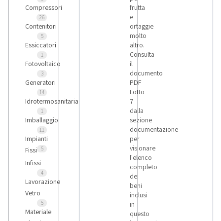
Compressori
frutta
e
26
Contenitori
ortaggie
molto
5
Essiccatori
altro.
Consulta
1
Fotovoltaico
il
documento
3
Generatori
PDF
Lotto
14
Idrotermosanitaria
7
dalla
1
Imballaggio
sezione
documentazione
11
Impianti
per
visionare
5
Fissi
l'elenco
Infissi
completo
4
dei
Lavorazione
beni
Vetro
inclusi
5
in
Materiale
questo