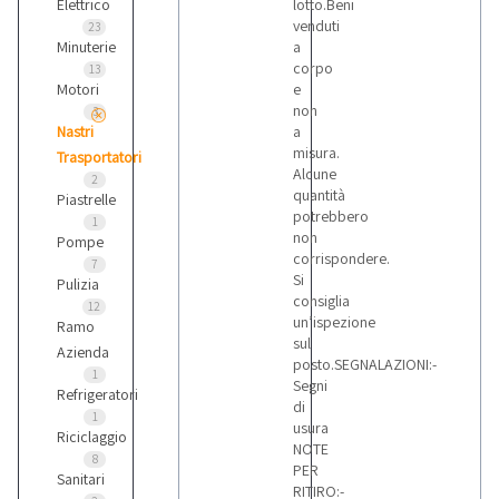
Elettrico
lotto.Beni
venduti
23
Minuterie
a
corpo
13
Motori
e
non
3
Nastri
a
misura.
Trasportatori
Alcune
2
quantità
Piastrelle
potrebbero
1
non
Pompe
corrispondere.
7
Si
Pulizia
consiglia
12
un’ispezione
Ramo
sul
Azienda
posto.SEGNALAZIONI:-
1
Segni
Refrigeratori
di
1
usura
Riciclaggio
NOTE
8
PER
Sanitari
RITIRO:-