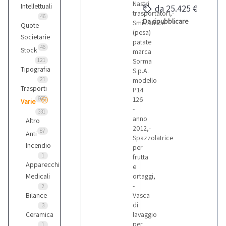
Nastri
Intellettuali
da 25.425 €
trasportatori,-
46
Da ripubblicare
Smistatrice
Quote
(pesa)
Societarie
patate
46
Stock
marca
121
Sorma
Tipografia
S.p.A.
21
modello
Trasporti
P14
660
126
Varie
-
331
anno
Altro
2012,-
87
Anti
Spazzolatrice
Incendio
per
1
frutta
Apparecchi
e
Medicali
ortaggi,
-
2
Bilance
Vasca
di
3
Ceramica
lavaggio
per
1