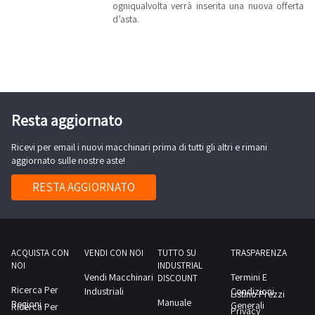
ogniqualvolta verrà inserita una nuova offerta
Discount
puoi trovare
d’asta.
rapidamente
la macchina
più adatta
alle tue
esigenze,
sfruttando
la comodità
dei filtri di
ricerca e
Resta aggiornato
visualizzando
le
descrizioni
tecniche
Ricevi per email i nuovi macchinari prima di tutti gli altri e rimani
dei beni. Se
aggiornato sulle nostre aste!
hai dei
dubbi, puoi
sempre
RESTA AGGIORNATO
contare su
di noi!
Utilizza il
servizio
chat del
portale: il
ACQUISTA CON
VENDI CON NOI
TUTTO SU
TRASPARENZA
nostro
personale
NOI
INDUSTRIAL
risponderà
Vendi Macchinari
Termini E
DISCOUNT
tempestivamente
Ricerca Per
Industriali
Condizioni
ad ogni tua
Listino Prezzi
Manuale
Regioni
domanda e
Generali
Ricerca Per
Privacy
ti