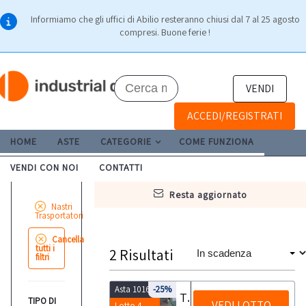
Informiamo che gli uffici di Abilio resteranno chiusi dal 7 al 25 agosto
compresi. Buone ferie !
VENDI
ACCEDI/REGISTRATI
HOME
ASTE
CATEGORIE
COME FUNZIONA
VENDI CON NOI
CONTATTI
resta aggiornato
Nastri
Trasportatori
Cancella
tutti i
2
Risultati
filtri
Asta 10165
-25%
Trasportatore manovia a tre ripiani
TIPO DI
VEDI LOTTO
Lotto 4