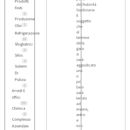
Prodotti
dell'Autorità
Finiti
Giudiziaria-
2
Il
Produzione
soggetto
1
Olio
che
al
Refrigerazione
termine
21
della
Sfogliatrici
gara
1
si
Silos
sarà
3
aggiudicato
Sistemi
uno
Di
o
Pulizia
più
1
beni
Arredi E
sarà
Uffici
tenuto
157
ad
Chimica
inviare,
2
entro
Complesso
e
non
Aziendale