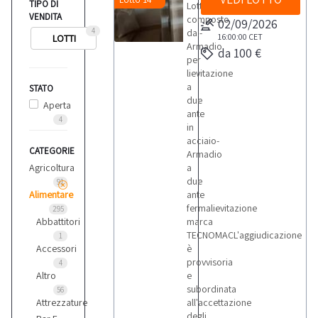
TIPO DI
Lotto
VENDITA
composto
02/09/2026
4
da:-
16:00:00
CET
LOTTI
Armadio
da 100 €
per
lievitazione
a
STATO
due
Aperta
ante
4
in
acciaio-
CATEGORIE
Armadio
Agricoltura
a
due
91
Alimentare
ante
fermalievitazione
295
Abbattitori
marca
TECNOMACL'aggiudicazione
1
Accessori
è
provvisoria
4
Altro
e
subordinata
56
Attrezzature
all'accettazione
degli