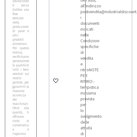
dell’asta,
lievitazione
è senza
all’indirizzo
dubbio una
postvendita@industrialdiscoun
fase
i
delicata
nella
documenti
produzione
indicati
di pane e
nelle
altri
prodotti
Condizioni
alimentari.
specifiche
Per questo
di
motivo,
verifichiamo
vendita
personalmente
e
la qualità di
ritiroNOTE
tutti i beni
venduti sul
PER
nostro
RITIRO:-
portale, per
garantirti la
tempistica
massima
massima
sicurezza
prevista
dei
macchinari.
per
Oltre alla
lo
qualità, ti
svolgimento
offriamo
tutta la
delle
convenienza
attività
e il
di
risparmio