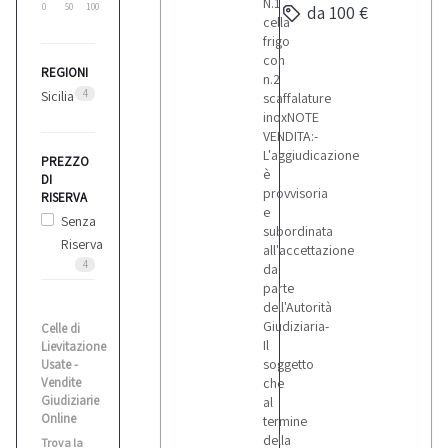
N.1
0
50
100
da 100 €
cella
frigo
con
REGIONI
n.2
4
Sicilia
scaffalature
inoxNOTE
VENDITA:-
L'aggiudicazione
PREZZO
è
DI
provvisoria
RISERVA
e
Senza
subordinata
Riserva
all'accettazione
4
da
parte
dell'Autorità
Giudiziaria-
Celle di
Il
Lievitazione
soggetto
Usate -
Vendite
che
Giudiziarie
al
Online
termine
della
Trova la