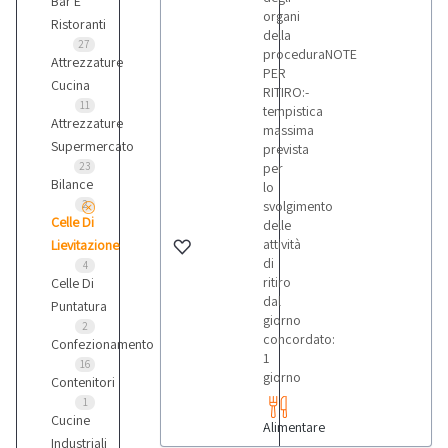
Bar E
organi
Ristoranti
della
27
proceduraNOTE
Attrezzature
PER
Cucina
RITIRO:-
11
tempistica
Attrezzature
massima
Supermercato
prevista
23
per
Bilance
lo
2
svolgimento
Celle Di
delle
attività
Lievitazione
di
4
ritiro
Celle Di
dal
Puntatura
giorno
2
concordato:
Confezionamento
1
16
giorno
Contenitori
1
Cucine
Alimentare
Industriali