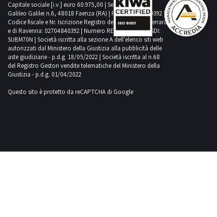
Capitale sociale [i.v.] euro 60.975,00 | Sede legale in Via
Galileo Galilei n.6, 48018 Faenza (RA) | P.IVA: 02704840392 |
Codice fiscale e Nr. Iscrizione Registro delle Imprese di Ferrara
e di Ravenna: 02704840392 | Numero REA RA 224830 | SDI:
SUBM70N | Società iscritta alla sezione A dell'elenco siti web
autorizzati dal Ministero della Giustizia alla pubblicità delle
aste giudiziarie - p.d.g. 18/05/2022 | Società iscritta al n.68
del Registro Gestori vendite telematiche del Ministero della
Giustizia - p.d.g. 01/04/2022
Questo sito è protetto da reCAPTCHA di Google