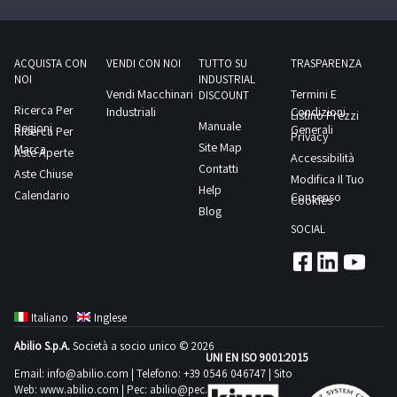
ACQUISTA CON
VENDI CON NOI
TUTTO SU
TRASPARENZA
NOI
INDUSTRIAL
Vendi Macchinari
Termini E
DISCOUNT
Ricerca Per
Industriali
Condizioni
Listino Prezzi
Manuale
Regioni
Generali
Ricerca Per
Privacy
Site Map
Marca
Aste Aperte
Accessibilità
Contatti
Aste Chiuse
Modifica Il Tuo
Help
Calendario
Consenso
Cookies
Blog
SOCIAL
Italiano
Inglese
Abilio S.p.A.
Società a socio unico © 2026
UNI EN ISO 9001:2015
Email:
info@abilio.com
| Telefono:
+39 0546 046747
| Sito
Web:
www.abilio.com
| Pec:
abilio@pec.illimity.com