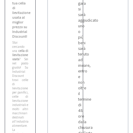
gara
tua cella
di
si
lievitazione
sarà
usata al
aggiudicato
miglior
uno
prezzo su
o
Industrial
Discount!
più
beni
Stai
cercando
sarà
una
cella di
tenuto
lievitazione
usata
? Sei
ad
nel posto
inviare,
giusto! Su
entro
Industrial
Discount
e
trovi celle
non
di
oltre
lievitazione
per panifici,
il
celle di
termine
lievitazione
di
industriali e
molti altri
48
macchinari
ore
destinati
dalla
all’industria
alimentare.
chiusura
La