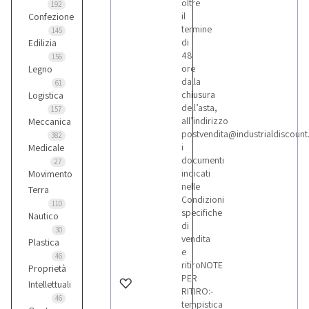
oltre
192
il
Confezione
termine
145
di
Edilizia
48
156
ore
Legno
dalla
61
chiusura
Logistica
dell’asta,
157
all’indirizzo
Meccanica
postvendita@industrialdiscoun
382
i
Medicale
documenti
27
indicati
Movimento
nelle
Terra
Condizioni
110
specifiche
Nautico
di
30
vendita
Plastica
e
46
ritiroNOTE
Proprietà
PER
Intellettuali
RITIRO:-
46
tempistica