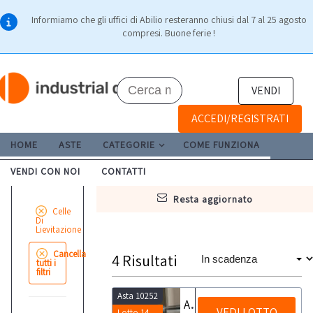
Informiamo che gli uffici di Abilio resteranno chiusi dal 7 al 25 agosto
compresi. Buone ferie !
VENDI
ACCEDI/REGISTRATI
HOME
ASTE
CATEGORIE
COME FUNZIONA
VENDI CON NOI
CONTATTI
resta aggiornato
Celle
Di
Lievitazione
Cancella
4
Risultati
tutti i
filtri
Asta 10252
Armadi levitazione
VEDI LOTTO
Lotto 14