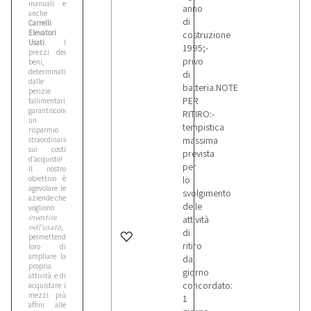
manuali e
anno
anche
di
Carrelli
Elevatori
costruzione
Usati
. I
1995;-
prezzi dei
privo
beni,
determinati
di
dalle
batteria.NOTE
perizie
PER
fallimentari
,
garantiscono
RITIRO:-
un
tempistica
risparmio
massima
straordinario
sui costi
prevista
d’acquisto!
per
Il nostro
obiettivo è
lo
agevolare le
svolgimento
aziende che
delle
vogliono
investire
attività
nell’usato
,
di
permettendo
ritiro
loro di
ampliare la
dal
propria
giorno
attività e di
concordato:
acquistare i
mezzi più
1
affini alle