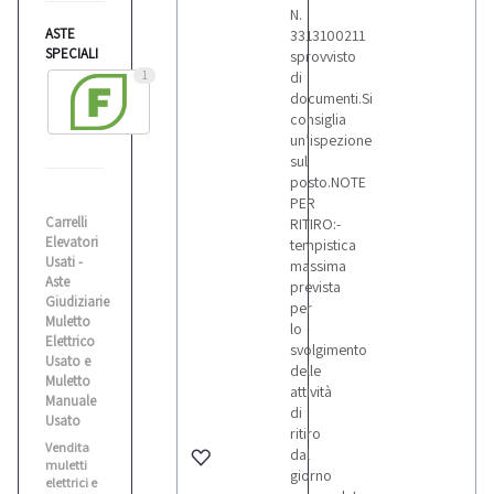
N.
ASTE
3313100211
SPECIALI
sprovvisto
1
di
documenti.Si
consiglia
un’ispezione
sul
posto.NOTE
PER
Carrelli
RITIRO:-
Elevatori
tempistica
Usati -
massima
Aste
prevista
Giudiziarie
per
Muletto
lo
Elettrico
svolgimento
Usato e
delle
Muletto
attività
Manuale
di
Usato
ritiro
Vendita
dal
muletti
giorno
elettrici e