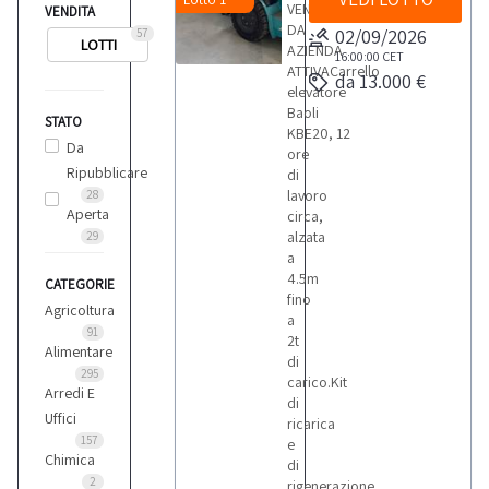
VENDITA
VENDITA
DA
02/09/2026
57
LOTTI
AZIENDA
16:00:00
CET
ATTIVACarrello
da 13.000 €
elevatore
Baoli
STATO
KBE20, 12
Da
ore
Ripubblicare
di
lavoro
28
Aperta
circa,
alzata
29
a
4.5m
CATEGORIE
fino
Agricoltura
a
91
2t
Alimentare
di
295
carico.Kit
Arredi E
di
Uffici
ricarica
157
e
Chimica
di
2
rigenerazione