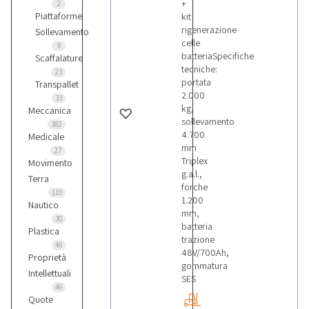
+
2
Piattaforme
kit
rigenerazione
Sollevamento
celle
9
batteriaSpecifiche
Scaffalature
tecniche:
23
portata
Transpallet
2.000
33
kg,
Meccanica
sollevamento
382
4.700
Medicale
mm
27
Triplex
Movimento
g.a.l.,
Terra
forche
110
1.200
Nautico
mm,
30
batteria
Plastica
trazione
46
48V/700Ah,
Proprietà
gommatura
Intellettuali
SES
46
Quote