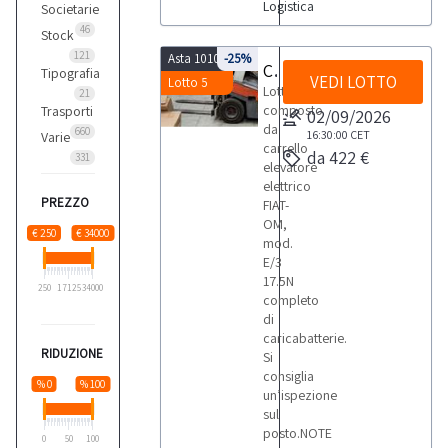
Logistica
Societarie
46
Stock
121
Asta 10103
-25%
Carrello elevatore
Tipografia
VEDI LOTTO
Lotto 5
Lotto
21
composto
Trasporti
02/09/2026
da
660
16:30:00
CET
Varie
carrello
da 422 €
331
elevatore
elettrico
PREZZO
FIAT-
OM,
€ 250
€ 34000
mod.
E/3
17.5N
250
17125
34000
completo
di
caricabatterie.
RIDUZIONE
Si
consiglia
% 0
% 100
un’ispezione
sul
posto.NOTE
0
50
100