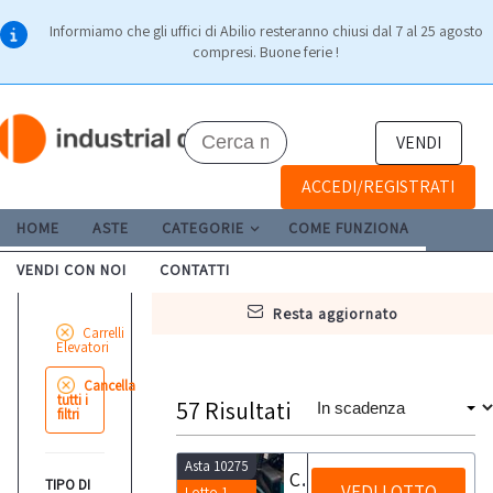
Informiamo che gli uffici di Abilio resteranno chiusi dal 7 al 25 agosto
compresi. Buone ferie !
VENDI
ACCEDI/REGISTRATI
HOME
ASTE
CATEGORIE
COME FUNZIONA
VENDI CON NOI
CONTATTI
resta aggiornato
Carrelli
Elevatori
Cancella
tutti i
57
Risultati
filtri
Asta 10275
Carrello elevatore Baoli
TIPO DI
VEDI LOTTO
Lotto 1