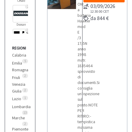
Cesab
OM
03/09/2026
2
a
12:30:00
CET
batteria
da 844 €
Hawker
Doosan
mod
2
E
/3
17/5N
REGIONI
Hyster
anno
1998
1
Calabria
matr.
5
Emilia
1835464
Romagna
sprovvisto
Hyundai
2
di
Friuli
9
documenti.Si
Venezia
consiglia
2
Giulia
un’ispezione
Linde
1
Lazio
sul
1
posto.NOTE
Lombardia
PER
13
RITIRO:-
Marche
Manitou
tempistica
2
2
massima
Piemonte