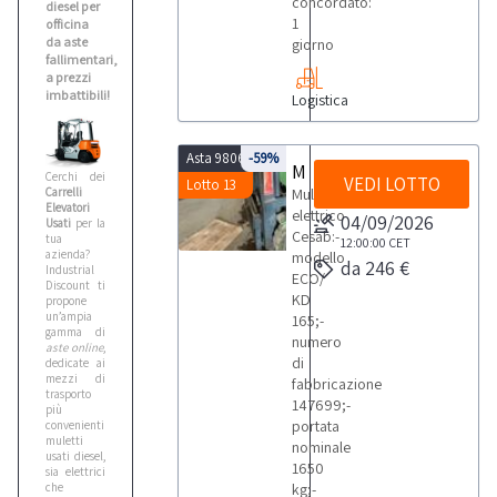
concordato:
diesel per
1
officina
da aste
giorno
fallimentari,
a prezzi
imbattibili!
Logistica
Asta 9806
-59%
Muletto elettrico Cesab
Cerchi dei
VEDI LOTTO
Lotto 13
Carrelli
Muletto
Elevatori
elettrico
04/09/2026
Usati
per la
Cesab:-
tua
12:00:00
CET
azienda?
modello
da 246 €
Industrial
ECO/
Discount ti
KD
propone
un’ampia
165;-
gamma di
numero
aste online
,
di
dedicate ai
mezzi di
fabbricazione
trasporto
147699;-
più
portata
convenienti:
muletti
nominale
usati diesel,
1650
sia elettrici
che
kg;-