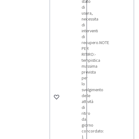
stato
di
usura,
necessita
di
interventi
di
recupero.NOTE
PER
RITIRO:-
tempistica
massima
prevista
per
lo
svolgimento
delle
attività
di
ritiro
dal
giorno
concordato:
1