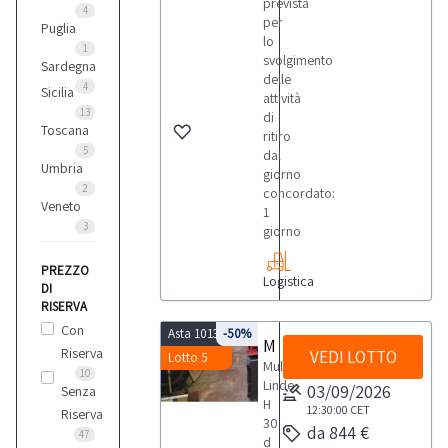
prevista
4
per
Puglia
lo
Montini
1
svolgimento
5
Sardegna
delle
4
Sicilia
attività
13
di
Om
Toscana
ritiro
11
5
dal
Umbria
giorno
2
concordato:
Still
Veneto
1
1
3
giorno
PREZZO
Logistica
Toyota
DI
1
RISERVA
Con
Asta 10139
-50%
Muletto Linde
Riserva
VEDI LOTTO
Lotto 5
Vari
Muletto
10
Linde
2
03/09/2026
Senza
H
12:30:00
CET
Riserva
30
da 844 €
47
d
Yale