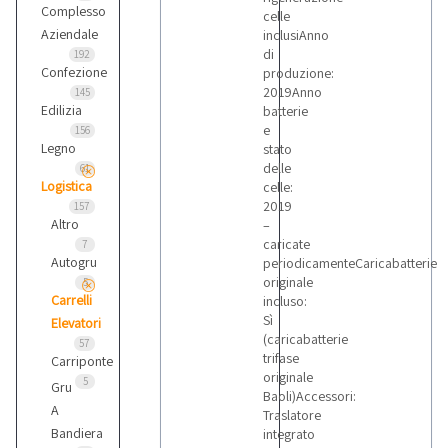
Complesso
celle
Aziendale
inclusiAnno
di
192
Confezione
produzione:
2019Anno
145
Edilizia
batterie
e
156
Legno
stato
delle
61
Logistica
celle:
2019
157
Altro
–
caricate
7
Autogru
periodicamenteCaricabatterie
originale
5
Carrelli
incluso:
Sì
Elevatori
(caricabatterie
57
trifase
Carriponte
originale
5
Gru
Baoli)Accessori:
A
Traslatore
Bandiera
integrato