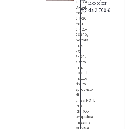
Toyota
12:00:00
CET
Diesel,
da 2.700 €
mod.
3FD20,
matr.
3Fd25-
26900,
portata
max.
kg.
3400,
alzata
mm.
3000.Il
mezzo
risulta
sprovvisto
di
chiavi.NOTE
PER
RITIRO:-
tempistica
massima
prevista