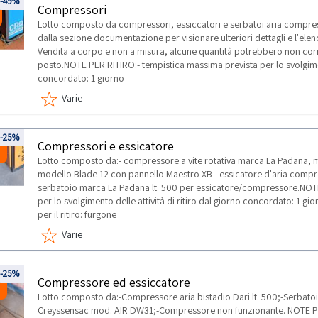
-49%
Compressori
Lotto composto da compressori, essiccatori e serbatoi aria compre
dalla sezione documentazione per visionare ulteriori dettagli e l'elen
Vendita a corpo e non a misura, alcune quantità potrebbero non corr
posto.NOTE PER RITIRO:- tempistica massima prevista per lo svolgiment
concordato: 1 giorno
Varie
5
-25%
Compressori e essicatore
Lotto composto da:- compressore a vite rotativa marca La Padana,
modello Blade 12 con pannello Maestro XB - essicatore d'aria compr
serbatoio marca La Padana lt. 500 per essicatore/compressore.NOTE
per lo svolgimento delle attività di ritiro dal giorno concordato: 1 gio
per il ritiro: furgone
Varie
8
-25%
Compressore ed essiccatore
Lotto composto da:-Compressore aria bistadio Dari lt. 500;-Serbato
Creyssensac mod. AIR DW31;-Compressore non funzionante. NOTE PER