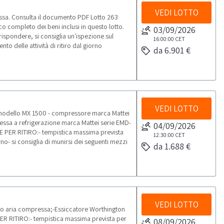
VEDI LOTTO
ssa. Consulta il documento PDF Lotto 263
co completo dei beni inclusi in questo lotto.
03/09/2026
ispondere, si consiglia un'ispezione sul
16:00:00
CET
o delle attività di ritiro dal giorno
da 6.901 €
VEDI LOTTO
 modello MX 1500 - compressore marca Mattei
essa a refrigerazione marca Mattei serie EMD-
04/09/2026
 PER RITIRO:- tempistica massima prevista
12:30:00
CET
rno- si consiglia di munirsi dei seguenti mezzi
da 1.688 €
VEDI LOTTO
io aria compressa;-Essiccatore Worthington
 RITIRO:- tempistica massima prevista per
08/09/2026