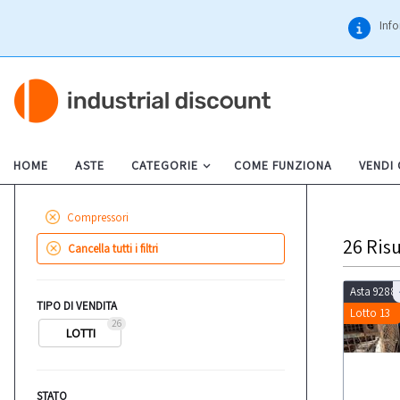
Info
HOME
ASTE
CATEGORIE
COME FUNZIONA
VENDI
Compressori
26
Risu
Cancella tutti i filtri
Asta 9288
TIPO DI VENDITA
Lotto 13
26
LOTTI
STATO