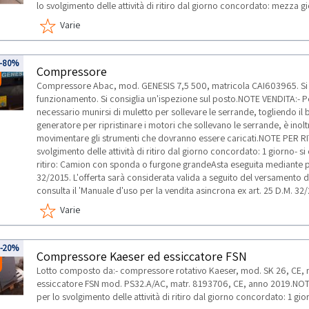
lo svolgimento delle attività di ritiro dal giorno concordato: mezza g
Varie
-80%
Compressore
Compressore Abac, mod. GENESIS 7,5 500, matricola CAI603965. Si pre
funzionamento. Si consiglia un'ispezione sul posto.NOTE VENDITA:- Per i
necessario munirsi di muletto per sollevare le serrande, togliendo i
generatore per ripristinare i motori che sollevano le serrande, è inolt
movimentare gli strumenti che dovranno essere caricati.NOTE PER RI
svolgimento delle attività di ritiro dal giorno concordato: 1 giorno- si
ritiro: Camion con sponda o furgone grandeAsta eseguita mediante pr
32/2015. L'offerta sarà considerata valida a seguito del versamento 
consulta il 'Manuale d'uso per la vendita asincrona ex art. 25 D.M. 32/
Varie
-20%
Compressore Kaeser ed essiccatore FSN
Lotto composto da:- compressore rotativo Kaeser, mod. SK 26, CE, 
essiccatore FSN mod. PS32.A/AC, matr. 8193706, CE, anno 2019.NOTE
per lo svolgimento delle attività di ritiro dal giorno concordato: 1 gio