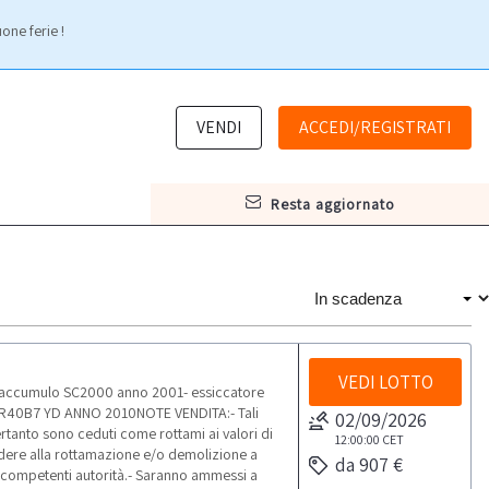
one ferie !
VENDI
ACCEDI/REGISTRATI
resta aggiornato
VEDI LOTTO
 accumulo SC2000 anno 2001- essiccatore
LR40B7 YD ANNO 2010NOTE VENDITA:- Tali
02/09/2026
tanto sono ceduti come rottami ai valori di
12:00:00
CET
cedere alla rottamazione e/o demolizione a
da 907 €
 competenti autorità.- Saranno ammessi a