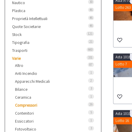
Asta 9770
30
Nautico
Lotto 263
46
Plastica
46
Proprietà Intellettuali
46
Quote Societarie
121
Stock
21
Tipografia
660
Trasporti
Asta 1016
331
Varie
Lotto 7
87
Altro
1
Anti Incendio
2
Apparecchi Medicali
3
Bilance
1
Ceramica
26
Compressori
5
Contenitori
Asta 1010
1
Lotto 16
Essiccatori
3
Fotovoltaico