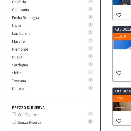
4
Calabria
1
Campania
1
Emilia Romagna
3
Lazio
Asta 1021
3
Lombardia
Lotto 9
4
Marche
2
Piemonte
1
Puglia
1
Sardegna
3
Sicilia
1
Toscana
1
Umbria
Asta 1028
Lotto 6
PREZZO DI RISERVA
7
Con Riserva
19
Senza Riserva