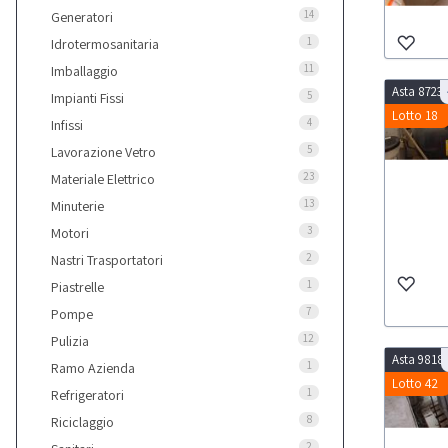
14
Generatori
1
Idrotermosanitaria
11
Imballaggio
Asta 8723
5
Impianti Fissi
Lotto 18
4
Infissi
5
Lavorazione Vetro
23
Materiale Elettrico
13
Minuterie
3
Motori
2
Nastri Trasportatori
1
Piastrelle
7
Pompe
12
Pulizia
Asta 9818
1
Ramo Azienda
Lotto 42
1
Refrigeratori
8
Riciclaggio
2