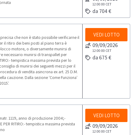
iornata
12:00:00
CET
da 704 €
VEDI LOTTO
cisa che non è stato possibile verificarne il
l ritiro dei beni posti al piano terra è
09/09/2026
l blocco motore, o diversamente munirsi di
12:00:00
CET
re necessario munirsi di transpallet per
da 675 €
TIRO:- tempistica massima prevista per lo
 consiglia di munirsi dei seguenti mezzi per il
ocedura di vendita asincrona ex art. 25 D.M.
della cauzione. Dalla sezione 'Come Funziona'
2015'.
VEDI LOTTO
matr. 1119, anno di produzione 2004;-
 PER RITIRO:- tempistica massima prevista
09/09/2026
rno
12:00:00
CET