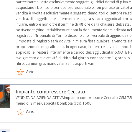
partecipare all’asta esclusivamente soggetti giuridici dotati di p.iva e
acquistano i beni solo per uso professionale e non per uso privato) ai
vendita è rivolta esclusivamente a soggetti demolitori di settore rela
vendita.- Il soggetto che al termine della gara si sarà aggiudicato pr
inviare, entro e non oltre il termine di 48 ore dalla chiusura dell’asta, 
postvendita@industrialdiscount.com la documentazione indicata nelle 
registrati, il Tribunale di Torino dispone che il verbale di aggiudicazio
l’imposta di registro sarà dovuta in misura fissa qualora la vendita si
proporzionale negli altri casi. In ogni caso, l’onere relativo all’impos
applicabile, resterà interamente a carico dell’aggiudicatario.NOTE P
svolgimento delle attività di ritiro dal giorno concordato: 1 giorno- si
ritiro: camion gru, manovalanza , trasporti vari
Varie
5
Impianto compressore Ceccato
VENDITA DA AZIENDA ATTIVAImpianto compressore Ceccato CSM 7.5A
meno di 3 mesiCapacità bombola (litri): l 500
Varie