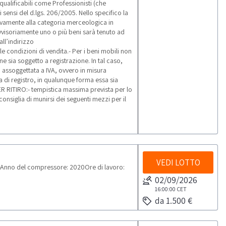
 qualificabili come Professionisti (che
 sensi del d.lgs. 206/2005. Nello specifico la
tivamente alla categoria merceologica in
ovvisoriamente uno o più beni sarà tenuto ad
all’indirizzo
condizioni di vendita.- Per i beni mobili non
ne sia soggetto a registrazione. In tal caso,
a assoggettata a IVA, ovvero in misura
ta di registro, in qualunque forma essa sia
ER RITIRO:- tempistica massima prevista per lo
 consiglia di munirsi dei seguenti mezzi per il
VEDI LOTTO
nno del compressore: 2020Ore di lavoro:
02/09/2026
16:00:00
CET
da 1.500 €