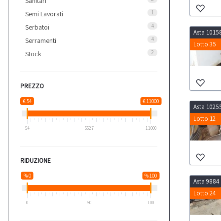
Sanitari
1
Semi Lavorati
4
Serbatoi
Asta 1015
4
Serramenti
Lotto 35
2
Stock
PREZZO
€ 54
€ 11000
Asta 1025
Lotto 12
54
5527
11000
RIDUZIONE
% 0
% 100
Asta 9884
Lotto 24
0
50
100