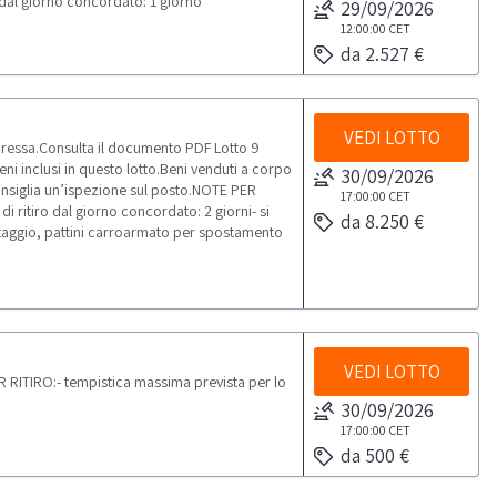
o dal giorno concordato: 1 giorno
29/09/2026
12:00:00
CET
da 2.527 €
VEDI LOTTO
ressa.Consulta il documento PDF Lotto 9
i inclusi in questo lotto.Beni venduti a corpo
30/09/2026
onsiglia un’ispezione sul posto.NOTE PER
17:00:00
CET
di ritiro dal giorno concordato: 2 giorni- si
da 8.250 €
montaggio, pattini carroarmato per spostamento
VEDI LOTTO
 RITIRO:- tempistica massima prevista per lo
30/09/2026
17:00:00
CET
da 500 €