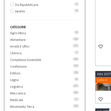
11
Da Ripubblicare
15
Aperta
CATEGORIE
91
Agricoltura
295
Alimentare
157
Arredi E Uffici
2
Chimica
192
Complesso Aziendale
145
Confezione
156
Edilizia
Asta 1027
61
Legno
Lotto 4
157
Logistica
382
Meccanica
27
Medicale
110
Movimento Terra