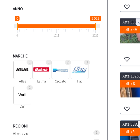
ANNO
0
2 022
Asta 9898
-
Lotto 49
0
1011
2022
MARCHE
1
1
2
3
Asta 1026
Atlas
Balma
Ceccato
Fiac
Lotto 8
1
Vari
Asta 9883
REGIONI
Lotto 9
1
Abruzzo