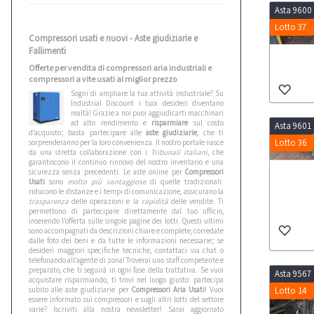
Asta 9600
Lotto 37
Compressori usati e nuovi - Aste giudiziarie e
Fallimenti
Offerte per vendita di compressori aria industriali e
compressori a vite usati al miglior prezzo
Sogni di ampliare la tua attività industriale? Su
Industrial Discount i tuoi desideri diventano
realtà! Grazie a noi puoi aggiudicarti macchinari
ad alto rendimento e
risparmiare
sul costo
Asta 9601
d’acquisto; basta partecipare alle
aste giudiziarie
, che ti
Lotto 36
sorprenderanno per la loro convenienza. Il nostro portale nasce
da una stretta collaborazione con i
Tribunali italiani
, che
garantiscono il continuo rinnovo del nostro inventario e una
sicurezza senza precedenti. Le aste online per
Compressori
Usati
sono
molto più vantaggiose
di quelle tradizionali:
riducono le distanze e i tempi di comunicazione, assicurano la
trasparenza
delle operazioni e la
rapidità
delle vendite. Ti
permettono di partecipare direttamente dal tuo ufficio,
inserendo l’offerta sulle singole pagine dei lotti. Questi ultimi
sono accompagnati da descrizioni chiare e complete, corredate
dalle foto dei beni e da tutte le informazioni necessarie; se
desideri maggiori specifiche tecniche, contattaci via chat o
telefonando all’agente di zona! Troverai uno staff competente e
preparato, che ti seguirà in ogni fase della trattativa. Se vuoi
Asta 9567
acquistare risparmiando, ti trovi nel luogo giusto: partecipa
subito alle aste giudiziarie per
Compressori Aria Usati
! Vuoi
Lotto 14
essere informato sui compressori e sugli altri lotti del settore
varie? Iscriviti alla nostra newsletter! Sarai aggiornato