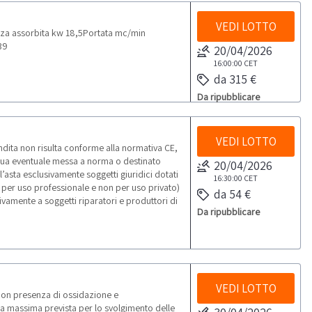
VEDI LOTTO
a assorbita kw 18,5Portata mc/min
39
20/04/2026
16:00:00
CET
da 315 €
Da ripubblicare
VEDI LOTTO
ita non risulta conforme alla normativa CE,
 sua eventuale messa a norma o destinato
20/04/2026
’asta esclusivamente soggetti giuridici dotati
16:30:00
CET
lo per uso professionale e non per uso privato)
da 54 €
sivamente a soggetti riparatori e produttori di
Da ripubblicare
VEDI LOTTO
con presenza di ossidazione e
a massima prevista per lo svolgimento delle