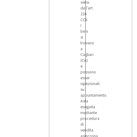
sensi
dell'art
216
CCII.
I
beni
si
trovano
a
Cagliari
(CA)
e
possono
esser
ispezionati
su
appuntamento.
Asta
eseguita
mediante
procedura
di
vendita
asincrona