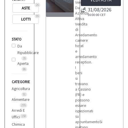
Vendita
26
Da
ASTE
31/08/2026
Azienda
16:00:00
CET
95
Attiva
LOTTI
4
Vendita
di
Arredamento
STATO
camere
hotel
Da
e
Ripubblicare
LOTTI
arredamento
35
reception.
Aperta
I
86
beni
si
CATEGORIE
trovano
Agricoltura
a Cassino
(FR) e
91
Alimentare
possono
essere
295
Arredi E
ispezionati
su
158
Uffici
appuntamentoSi
Chimica
invitano