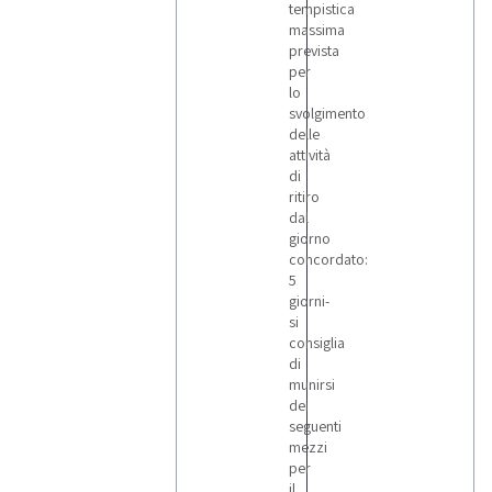
tempistica
massima
prevista
per
lo
svolgimento
delle
attività
di
ritiro
dal
giorno
concordato:
5
giorni-
si
consiglia
di
munirsi
dei
seguenti
mezzi
per
il