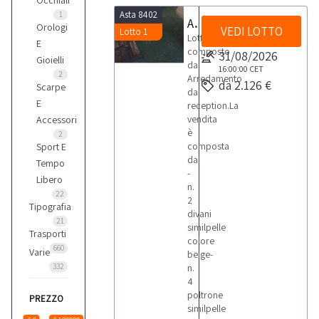
Occhiali
Asta 8402
1
Arredamento reception
Orologi
VEDI LOTTO
Lotto 1
Lotto
E
composto
31/08/2026
Gioielli
da
16:00:00
CET
2
Arredamento
da 2.126 €
Scarpe
da
E
reception.La
vendita
Accessori
è
2
composta
Sport E
da:
Tempo
-
Libero
n.
22
2
Tipografia
divani
21
similpelle
Trasporti
colore
660
Varie
beige-
332
n.
4
poltrone
PREZZO
similpelle