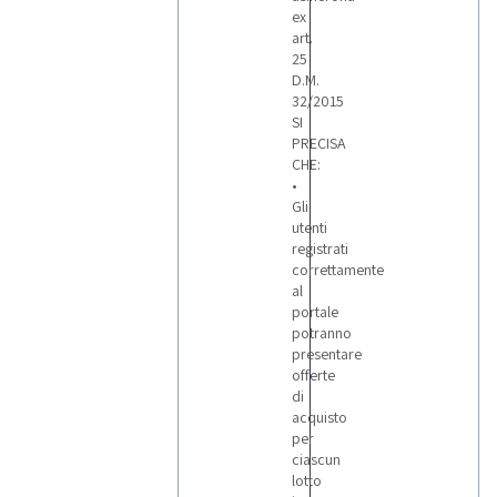
ex
art.
25
D.M.
32/2015
SI
PRECISA
CHE:
•
Gli
utenti
registrati
correttamente
al
portale
potranno
presentare
offerte
di
acquisto
per
ciascun
lotto