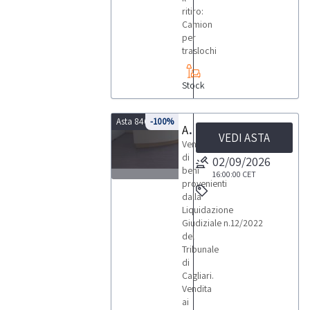
ritiro:
Camion
per
traslochi
Stock
Asta 8466
-100%
Asta di attrezzature commercio al dettaglio
VEDI ASTA
Vendita
di
02/09/2026
beni
16:00:00
CET
provenienti
1
dalla
Liquidazione
Giudiziale n.12/2022
del
Tribunale
di
LOTTI
Cagliari.
Vendita
ai