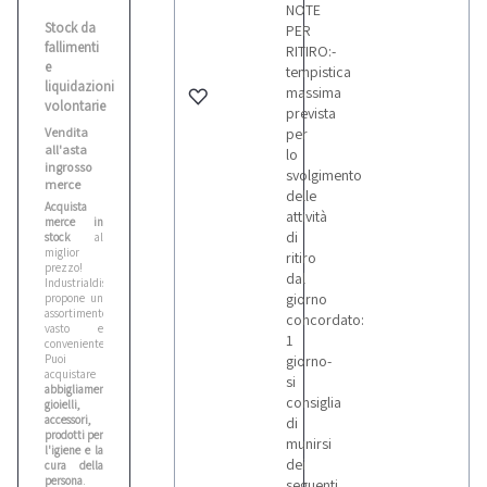
NOTE
Stock da
PER
fallimenti
RITIRO:-
e
tempistica
liquidazioni
massima
volontarie
prevista
Vendita
per
all'asta
lo
ingrosso
svolgimento
merce
delle
Acquista
attività
merce in
di
stock
al
miglior
ritiro
prezzo!
dal
Industrialdiscount.it
giorno
propone un
assortimento
concordato:
vasto e
1
conveniente.
Puoi
giorno-
acquistare
si
abbigliamento,
consiglia
gioielli,
accessori,
di
prodotti per
munirsi
l'igiene e la
dei
cura della
persona
.
seguenti