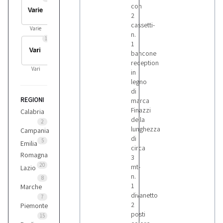
con
2
cassetti-
Varie
n.
10
1
bancone
reception
Vari
in
legno
di
REGIONI
marca
Finazzi
Calabria
della
2
lunghezza
Campania
di
5
Emilia
circa
Romagna
3
20
mt-
Lazio
n.
8
1
Marche
divanetto
7
2
Piemonte
posti
15