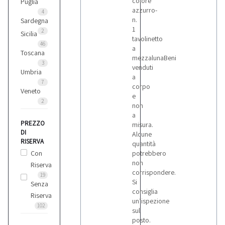
colore
Puglia
azzurro-
4
n.
Sardegna
1
2
Sicilia
tavolinetto
46
a
Toscana
mezzalunaBeni
3
venduti
Umbria
a
7
corpo
Veneto
e
2
non
a
PREZZO
misura.
DI
Alcune
RISERVA
quantità
Con
potrebbero
non
Riserva
corrispondere.
19
Si
Senza
consiglia
Riserva
un’ispezione
102
sul
posto.