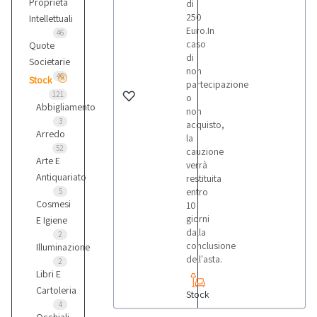
Proprietà
di
250
Intellettuali
Euro.In
46
caso
Quote
di
Societarie
non
46
Stock
partecipazione
121
o
Abbigliamento
non
3
acquisto,
Arredo
la
52
cauzione
Arte E
verrà
Antiquariato
restituita
entro
5
Cosmesi
10
giorni
E Igiene
dalla
2
conclusione
Illuminazione
dell'asta.
2
Libri E
Cartoleria
Stock
4