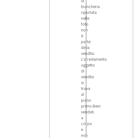
la
biancheria
riportata
nelle
foto
non
è
parte
della
vendita.
L'arredamento
oggetto
di
vendita
si
trova
al
piano
primo.Beni
venduti
a
corpo
e
non