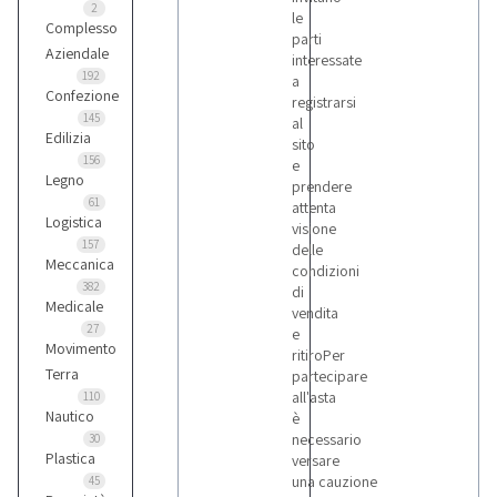
2
le
Complesso
parti
Aziendale
interessate
192
a
Confezione
registrarsi
145
al
Edilizia
sito
156
e
Legno
prendere
61
attenta
Logistica
visione
157
delle
Meccanica
condizioni
382
di
Medicale
vendita
27
e
Movimento
ritiroPer
Terra
partecipare
all'asta
110
Nautico
è
necessario
30
Plastica
versare
una cauzione
45