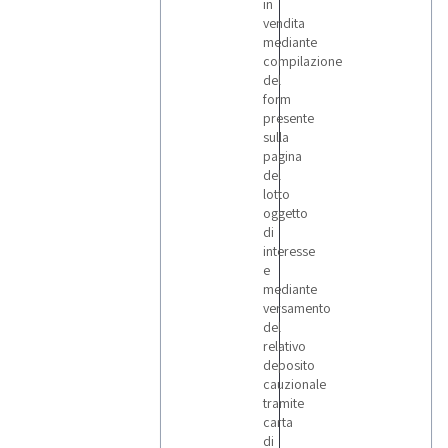
in
vendita
mediante
compilazione
del
form
presente
sulla
pagina
del
lotto
oggetto
di
interesse
e
mediante
versamento
del
relativo
deposito
cauzionale
tramite
carta
di