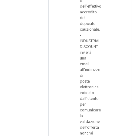
e
dell’effettivo
accredito
del
deposito
cauzionale.
•
INDUSTRIAL
DISCOUNT
invierà
una
email
all’indirizzo
di
posta
elettronica
indicato
dall’utente
per
comunicare
la
validazione
dell’offerta
nonché