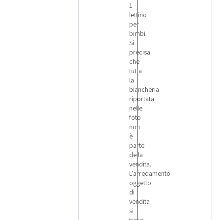
1
lettino
per
bimbi.
Si
precisa
che
tutta
la
biancheria
riportata
nelle
foto
non
è
parte
della
vendita.
L'arredamento
oggetto
di
vendita
si