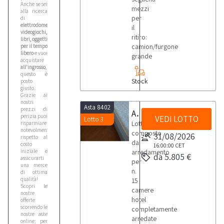
Anche se sei
mezzi
alla ricerca
per
di
elettrodomestici,
il
videogiochi,
ritiro:
libri, oggetti
camion/furgone
per il tempo
libero
e vuoi
grande
acquistare
all'ingrosso
,
questo è
Stock
posto
giusto.
Grazie ai
nostri
Asta 8402
prezzi di
Arredamento camere hotel
perizia puoi
VEDI LOTTO
Lotto 3
Lotto
risparmiare
notevolmente
composto
31/08/2026
rispetto al
da
costo
16:00:00
CET
iniziale e
arredamento
da 5.805 €
assicurarti
per
una merce
n.
di ottima
qualità!
15
Scopri le
camere
nostre
hotel
offerte
scorrendo le
completamente
nostre aste
arredate
online: per