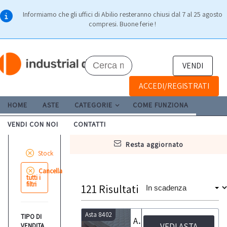
Informiamo che gli uffici di Abilio resteranno chiusi dal 7 al 25 agosto
compresi. Buone ferie !
VENDI
ACCEDI/REGISTRATI
HOME
ASTE
CATEGORIE
COME FUNZIONA
VENDI CON NOI
CONTATTI
resta aggiornato
Stock
Cancella
tutti i
filtri
121
Risultati
Asta 8402
TIPO DI
Arredamento camere hotel e arredamento reception
VEDI ASTA
VENDITA