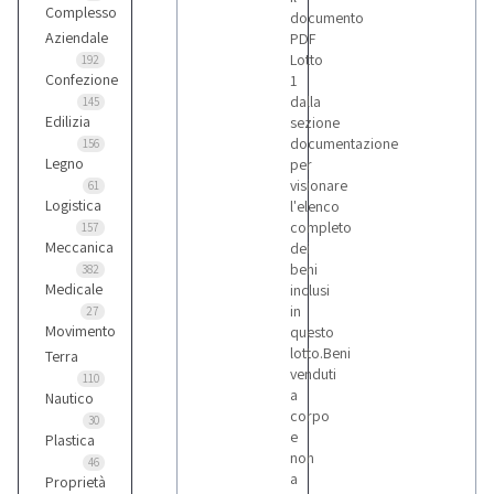
Complesso
documento
Aziendale
PDF
Lotto
192
Confezione
1
dalla
145
Edilizia
sezione
documentazione
156
Legno
per
visionare
61
Logistica
l'elenco
completo
157
Meccanica
dei
beni
382
Medicale
inclusi
in
27
Movimento
questo
lotto.Beni
Terra
venduti
110
a
Nautico
corpo
30
e
Plastica
non
46
a
Proprietà