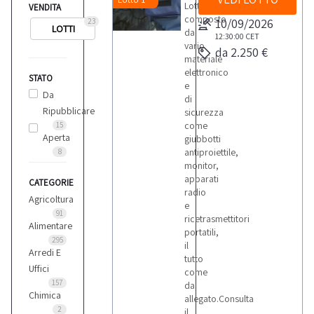
Lotto
VENDITA
composto
10/09/2026
23
LOTTI
da
12:30:00
CET
vario
da 2.250 €
materiale
elettronico
STATO
e
Da
di
Ripubblicare
sicurezza
come
15
Aperta
giubbotti
antiproiettile,
8
monitor,
apparati
CATEGORIE
radio
Agricoltura
e
91
ricetrasmettitori
Alimentare
portatili,
295
il
Arredi E
tutto
Uffici
come
157
da
Chimica
allegato.Consulta
2
il