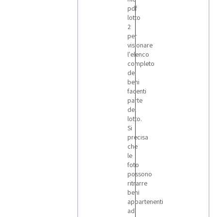
pdf
lotto
2
per
visionare
l'elenco
completo
dei
beni
facenti
parte
del
lotto.
Si
precisa
che
le
foto
possono
ritrarre
beni
appartenenti
ad