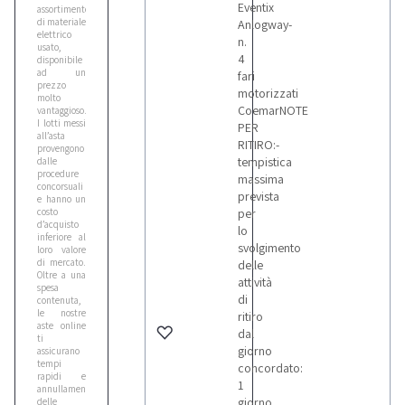
Eventix
assortimento
di materiale
Anlogway-
elettrico
n.
usato,
4
disponibile
ad un
fari
prezzo
motorizzati
molto
CoemarNOTE
vantaggioso.
I lotti messi
PER
all’asta
RITIRO:-
provengono
tempistica
dalle
procedure
massima
concorsuali
prevista
e hanno un
costo
per
d’acquisto
lo
inferiore al
svolgimento
loro valore
di mercato.
delle
Oltre a una
attività
spesa
di
contenuta,
le nostre
ritiro
aste online
dal
ti
giorno
assicurano
tempi
concordato:
rapidi e
1
annullamento
giorno
delle