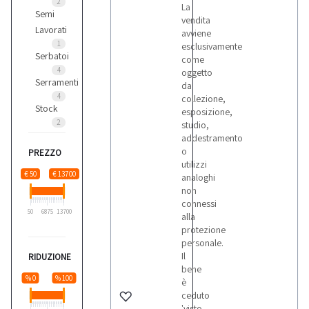
2
La
Semi
vendita
Lavorati
avviene
1
esclusivamente
Serbatoi
come
4
oggetto
Serramenti
da
4
collezione,
Stock
esposizione,
2
studio,
addestramento
o
PREZZO
utilizzi
€ 50
€ 13700
analoghi
non
connessi
50
6875
13700
alla
protezione
personale.
Il
RIDUZIONE
bene
% 0
% 100
è
ceduto
'visto