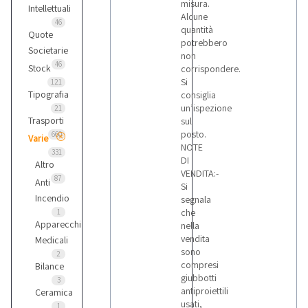
misura.
Intellettuali
Alcune
46
quantità
Quote
potrebbero
Societarie
non
46
Stock
corrispondere.
Si
121
Tipografia
consiglia
un’ispezione
21
Trasporti
sul
posto.
660
Varie
NOTE
331
DI
Altro
VENDITA:-
87
Anti
Si
Incendio
segnala
che
1
Apparecchi
nella
vendita
Medicali
sono
2
compresi
Bilance
giubbotti
3
antiproiettili
Ceramica
usati,
1