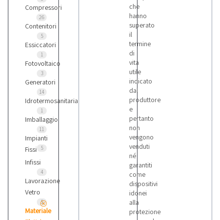
che
Compressori
hanno
26
superato
Contenitori
il
5
termine
Essiccatori
di
1
vita
Fotovoltaico
utile
3
indicato
Generatori
dal
14
produttore
Idrotermosanitaria
e
1
pertanto
Imballaggio
non
11
vengono
Impianti
venduti
5
Fissi
né
Infissi
garantiti
4
come
Lavorazione
dispositivi
Vetro
idonei
alla
5
Materiale
protezione