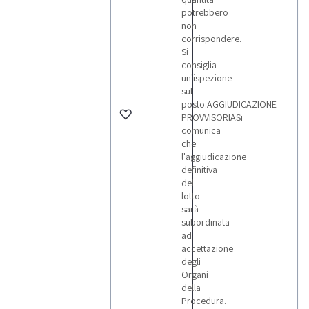
potrebbero
non
corrispondere.
Si
consiglia
un'ispezione
sul
posto.AGGIUDICAZIONE
PROVVISORIASi
comunica
che
l'aggiudicazione
definitiva
del
lotto
sarà
subordinata
ad
accettazione
degli
Organi
della
Procedura.