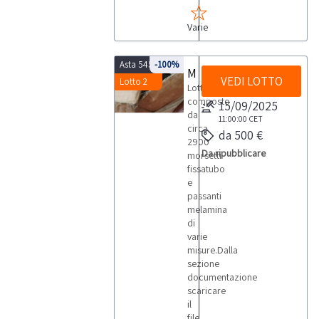
Varie
Asta 5453
-100%
Morsetti fissatubo
VEDI LOTTO
Lotto 2
Lotto
composto
15/09/2025
da:
11:00:00
CET
circa
da 500 €
2900
Da ripubblicare
morsetti
fissatubo
e
passanti
melamina
di
varie
misure.Dalla
sezione
documentazione
scaricare
il
file