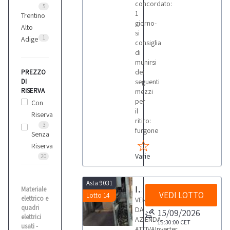
concordato:
5
1
Trentino
giorno-
Alto
si
1
Adige
consiglia
di
munirsi
dei
PREZZO
DI
seguenti
RISERVA
mezzi
per
Con
il
Riserva
ritiro:
3
furgone
Senza
Riserva
Varie
20
Asta 9031
Inverter e Interruttori Siemens
Materiale
VEDI LOTTO
Lotto 14
elettrico e
VENDITA
quadri
DA
15/09/2026
elettrici
AZIENDA
15:30:00
CET
usati -
ATTIVAInverter