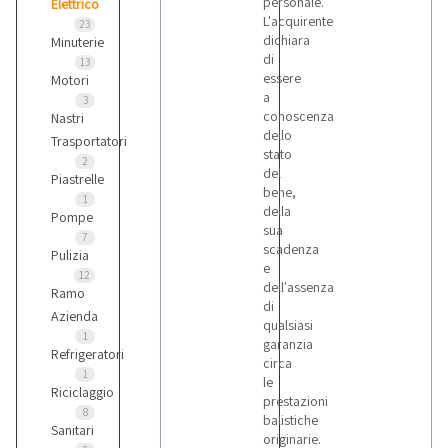
personale.
Elettrico
L'acquirente
23
dichiara
Minuterie
di
13
essere
Motori
a
3
conoscenza
Nastri
dello
Trasportatori
stato
2
del
Piastrelle
bene,
1
della
Pompe
sua
7
scadenza
Pulizia
e
12
dell'assenza
Ramo
di
Azienda
qualsiasi
1
garanzia
Refrigeratori
circa
1
le
Riciclaggio
prestazioni
8
balistiche
Sanitari
originarie.