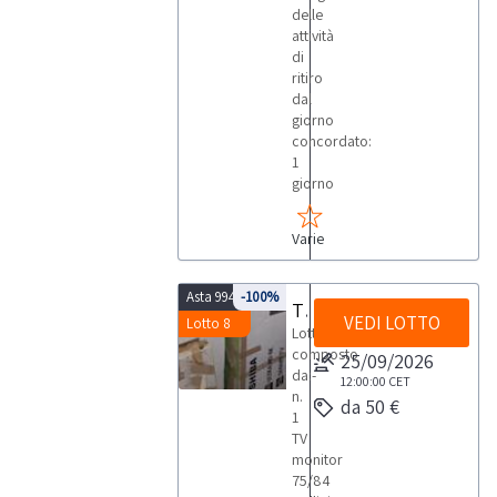
delle
attività
di
ritiro
dal
giorno
concordato:
1
giorno
Varie
Asta 9947
-100%
TV monitor
VEDI LOTTO
Lotto 8
Lotto
composto
25/09/2026
da:-
12:00:00
CET
n.
da 50 €
1
TV
monitor
75/84