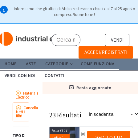
Informiamo che gli uffici di Abilio resteranno chiusi dal 7 al 25 agosto
compresi. Buone ferie !
VENDI
ACCEDI/REGISTRATI
HOME
ASTE
CATEGORIE
COME FUNZIONA
VENDI CON NOI
CONTATTI
resta aggiornato
Materiale
Elettrico
Cancella
tutti i
23
Risultati
filtri
Asta 9907
Materiale elettronico e di sicurezza per servizi di guardiania
TIPO DI
VEDI LOTTO
Lotto 1