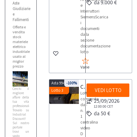
da 9.000 €
Aste
e
Giudiziarie
Interruttori
e
SiemensScarica
Fallimenti
i
Offerte e
documenti
vendita
dalla
stock
sezione
materiele
documentazione
elettrico
lotto
industriale
usato al
miglior
prezzo
Varie
Asta 9947
-100%
Centralina video e fari motorizzati
Cerchi il
VEDI LOTTO
Lotto 3
Lotto
migliore
affare della
composto
25/09/2026
tua vita
da:-
professionale?
12:00:00
CET
n.
Trovalo su
da 50 €
Industrial
1
Discount!
centralina
Sul nostro
portale
video
trovi un
D
vasto