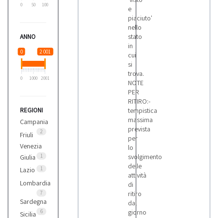
0
50
100
e
piaciuto'
nello
stato
ANNO
in
0
2 001
cui
si
trova.
0
1000
2001
NOTE
PER
RITIRO:-
REGIONI
tempistica
massima
Campania
prevista
2
Friuli
per
Venezia
lo
1
svolgimento
Giulia
delle
1
Lazio
attività
Lombardia
di
7
ritiro
Sardegna
dal
6
giorno
Sicilia