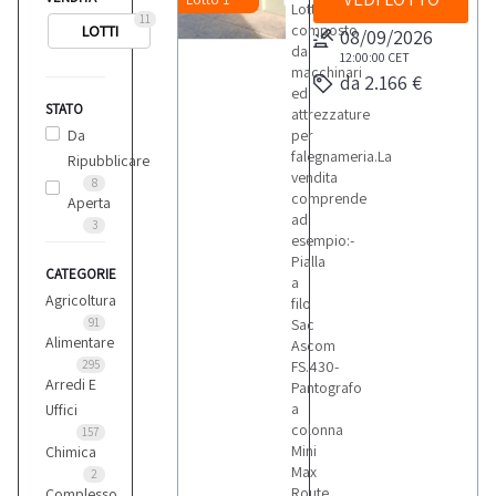
Lotto
11
composto
LOTTI
08/09/2026
da
12:00:00
CET
macchinari
da 2.166 €
ed
STATO
attrezzature
Da
per
falegnameria.La
Ripubblicare
vendita
8
comprende
Aperta
ad
3
esempio:-
Pialla
CATEGORIE
a
Agricoltura
filo
91
Sac
Alimentare
Ascom
295
FS.430-
Arredi E
Pantografo
a
Uffici
colonna
157
Mini
Chimica
Max
2
Route
Complesso