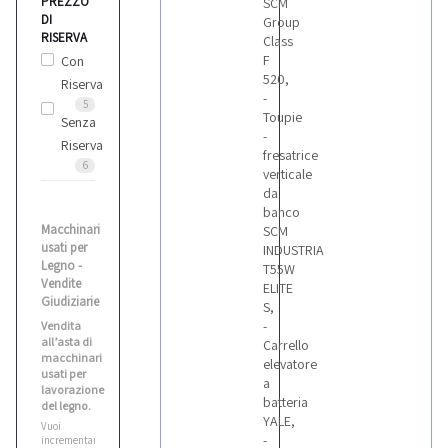
PREZZO
SCM
DI
Group
RISERVA
Class
F
Con
520,
Riserva
-
5
Toupie
Senza
-
Riserva
fresatrice
6
verticale
da
banco
Macchinari
SCM
usati per
INDUSTRIA
Legno -
T55W
Vendite
ELITE
Giudiziarie
S,
-
Vendita
all’asta di
Carrello
macchinari
elevatore
usati per
a
lavorazione
batteria
del legno.
YALE,
Vuoi
-
incrementare