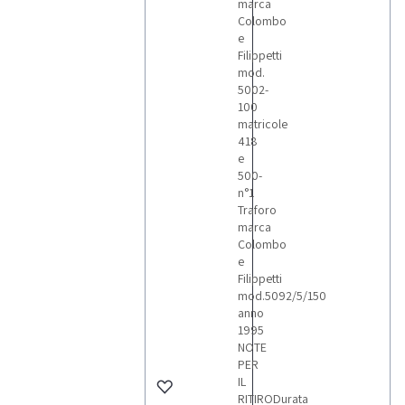
marca
Colombo
e
Filippetti
mod.
5002-
100
matricole
418
e
500-
n°1
Traforo
marca
Colombo
e
Filippetti
mod.5092/5/150
anno
1995
NOTE
PER
IL
RITIRODurata