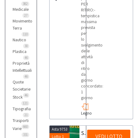
PER
382
Medicale
RITIRO:-
tempistica
27
Movimento
massima
prevista
Terra
per
110
lo
Nautico
svolgimento
30
delle
Plastica
attività
46
di
Proprietà
ritiro
Intellettuali
dal
46
giorno
Quote
concordato:
Societarie
1
46
Stock
giorno
121
Tipografia
Legno
21
Trasporti
660
Varie
Asta 9753
Spaccalegna AutoSplit Posch 375
331
VEDI LOTTO
Lotto 1