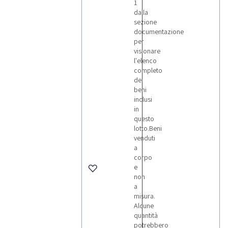
1
dalla
sezione
documentazione
per
visionare
l'elenco
completo
dei
beni
inclusi
in
questo
lotto.Beni
venduti
a
corpo
e
non
a
misura.
Alcune
quantità
potrebbero