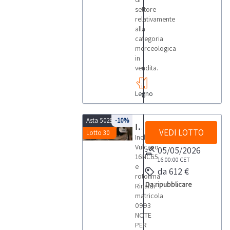
settore
relativamente
alla
categoria
merceologica
in
vendita.
Legno
Asta 5029
-10%
Inchiodatrice Vulcano e rotolima Rinaldi
VEDI LOTTO
Lotto 30
Inchiodatrice
Vulcano
05/05/2026
16NC65
16:00:00
CET
e
da 612 €
rotolima
Da ripubblicare
Rinaldi
matricola
0993
NOTE
PER