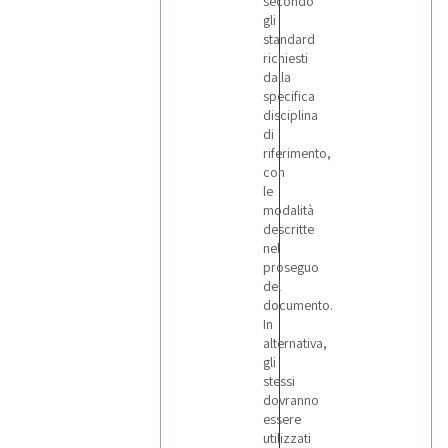
secondo
gli
standard
richiesti
dalla
specifica
disciplina
di
riferimento,
con
le
modalità
descritte
nel
proseguo
del
documento.
In
alternativa,
gli
stessi
dovranno
essere
utilizzati