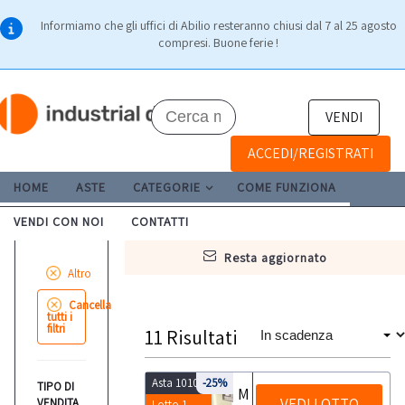
Informiamo che gli uffici di Abilio resteranno chiusi dal 7 al 25 agosto
compresi. Buone ferie !
VENDI
ACCEDI/REGISTRATI
HOME
ASTE
CATEGORIE
COME FUNZIONA
VENDI CON NOI
CONTATTI
resta aggiornato
Altro
Cancella
tutti i
filtri
11
Risultati
Asta 10108
-25%
TIPO DI
Macchinari per falegnameria
VEDI LOTTO
VENDITA
Lotto 1