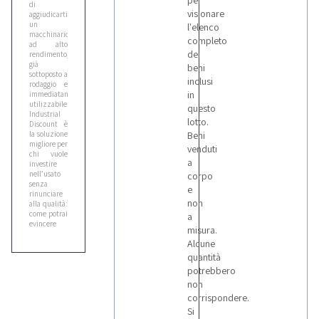
per
di
visionare
aggiudicarti
un
l'elenco
macchinario
completo
ad alto
dei
rendimento,
già
beni
sottoposto a
inclusi
rodaggio e
in
immediatamente
utilizzabile.
questo
Industrial
lotto.
Discount è
la soluzione
Beni
migliore per
venduti
chi vuole
a
investire
nell’usato
corpo
senza
e
rinunciare
non
alla qualità:
come potrai
a
evincere
misura.
dalle
Alcune
descrizioni
dei beni,
quantità
consultabili
potrebbero
sul portale e
non
corredate
da
corrispondere.
numerose
Si
foto,