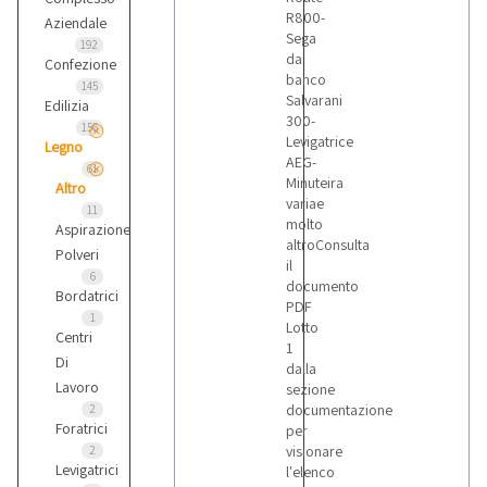
R800-
Aziendale
Sega
192
da
Confezione
banco
145
Salvarani
Edilizia
300-
156
Levigatrice
Legno
AEG-
61
Minuteira
Altro
variae
11
molto
Aspirazione
altroConsulta
Polveri
il
6
documento
Bordatrici
PDF
1
Lotto
Centri
1
Di
dalla
Lavoro
sezione
documentazione
2
Foratrici
per
visionare
2
Levigatrici
l'elenco