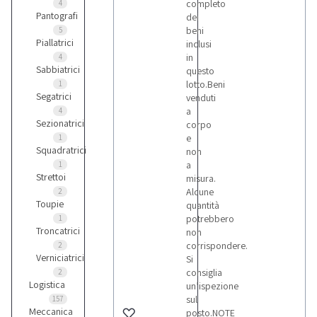
completo
4
Pantografi
dei
beni
5
Piallatrici
inclusi
in
4
Sabbiatrici
questo
lotto.Beni
1
Segatrici
venduti
a
4
Sezionatrici
corpo
e
1
Squadratrici
non
a
1
Strettoi
misura.
Alcune
2
Toupie
quantità
potrebbero
1
Troncatrici
non
corrispondere.
2
Verniciatrici
Si
consiglia
2
Logistica
un’ispezione
sul
157
Meccanica
posto.NOTE