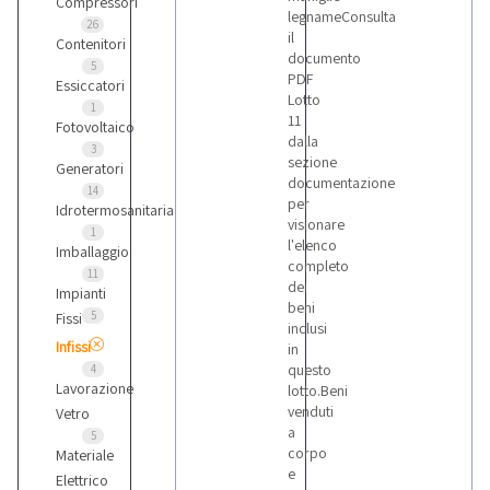
Compressori
legnameConsulta
26
il
Contenitori
documento
5
PDF
Essiccatori
Lotto
1
11
Fotovoltaico
dalla
3
sezione
Generatori
documentazione
14
per
Idrotermosanitaria
visionare
1
l'elenco
Imballaggio
completo
11
dei
Impianti
beni
5
Fissi
inclusi
Infissi
in
questo
4
Lavorazione
lotto.Beni
venduti
Vetro
a
5
corpo
Materiale
e
Elettrico