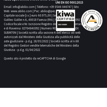
UNI EN ISO 9001:2015
Email:
info@abilio.com
| Telefono:
+39 0546 046747
| Sito
Web:
www.abilio.com
| Pec:
abilio@pec.illimity.com
Capitale sociale [i.v.] euro 60.975,00 | Sede legale in Via
Galileo Galilei n.6, 48018 Faenza (RA) | P.IVA: 02704840392 |
Codice fiscale e Nr. Iscrizione Registro delle Imprese di Ferrara
e di Ravenna: 02704840392 | Numero REA RA 224830 | SDI:
SUBM70N | Società iscritta alla sezione A dell'elenco siti web
autorizzati dal Ministero della Giustizia alla pubblicità delle
aste giudiziarie - p.d.g. 18/05/2022 | Società iscritta al n.68
del Registro Gestori vendite telematiche del Ministero della
Giustizia - p.d.g. 01/04/2022
Questo sito è protetto da reCAPTCHA di Google