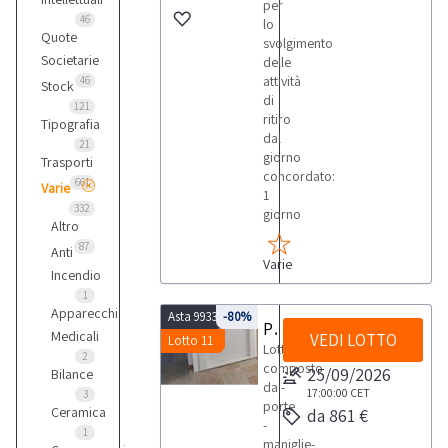
per
46
lo
Quote
svolgimento
Societarie
delle
attività
46
Stock
di
121
ritiro
Tipografia
dal
21
giorno
Trasporti
concordato:
661
Varie
1
332
giorno
Altro
87
Anti
Varie
Incendio
1
Apparecchi
Asta 9933
-80%
Porte maniglie e legname
Medicali
VEDI LOTTO
Lotto 11
Lotto
2
composto
25/09/2026
Bilance
da:-
17:00:00
CET
3
porte
Ceramica
da 861 €
-
1
maniglie-