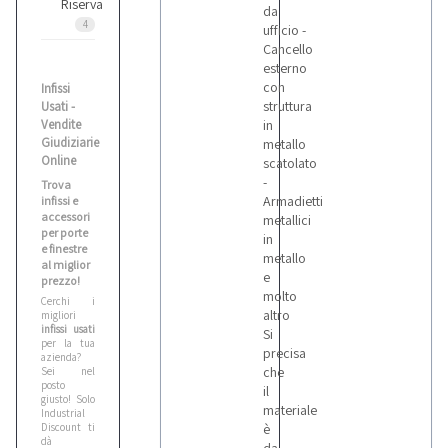
Riserva
da
4
ufficio -
Cancello
esterno
con
Infissi
struttura
Usati -
Vendite
in
Giudiziarie
metallo
Online
scatolato
-
Trova
Armadietti
infissi e
accessori
metallici
per porte
in
e finestre
metallo
al miglior
e
prezzo!
molto
Cerchi i
altro
migliori
infissi usati
Si
per la tua
precisa
azienda?
che
Sei nel
posto
il
giusto! Solo
materiale
Industrial
Discount ti
è
dà