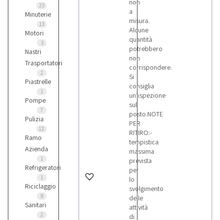
non
23
a
Minuterie
misura.
13
Alcune
Motori
quantità
3
potrebbero
Nastri
non
Trasportatori
corrispondere.
2
Si
Piastrelle
consiglia
1
un’ispezione
Pompe
sul
7
posto.NOTE
Pulizia
PER
12
RITIRO:-
Ramo
tempistica
Azienda
massima
1
prevista
Refrigeratori
per
1
lo
Riciclaggio
svolgimento
8
delle
Sanitari
attività
2
di