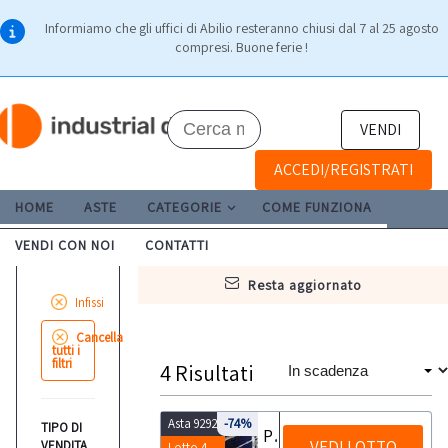
Informiamo che gli uffici di Abilio resteranno chiusi dal 7 al 25 agosto
compresi. Buone ferie !
VENDI
ACCEDI/REGISTRATI
HOME
ASTE
CATEGORIE
COME FUNZIONA
VENDI CON NOI
CONTATTI
resta aggiornato
Infissi
Cancella
tutti i
filtri
4
Risultati
Asta 9292
-74%
TIPO DI
Porte a scrigno e battenti
VEDI LOTTO
VENDITA
Lotto 4