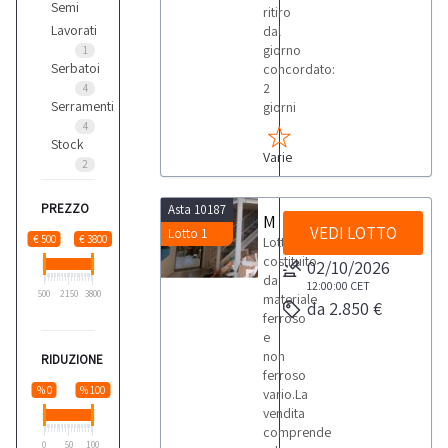
Semi
ritiro
Lavorati
dal
giorno
1
Serbatoi
concordato:
2
4
Serramenti
giorni
4
Stock
Varie
2
PREZZO
Asta 10187
Materiale ferroso e infissi e arredi da ufficio
VEDI LOTTO
Lotto 1
€ 500
€ 3800
Lotto
costituito
02/10/2026
da
12:00:00
CET
500
2150
3800
materiale
da 2.850 €
ferroso
e
non
RIDUZIONE
ferroso
% 0
% 100
vario.La
vendita
comprende
0
50
100