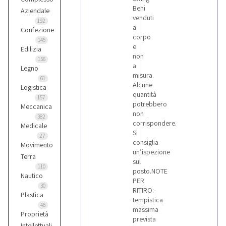
Beni
Aziendale
venduti
192
a
Confezione
corpo
145
e
Edilizia
non
156
a
Legno
misura.
61
Alcune
Logistica
quantità
157
potrebbero
Meccanica
non
382
corrispondere.
Medicale
Si
27
consiglia
Movimento
un’ispezione
Terra
sul
110
posto.NOTE
Nautico
PER
30
RITIRO:-
Plastica
tempistica
46
massima
Proprietà
prevista
Intellettuali