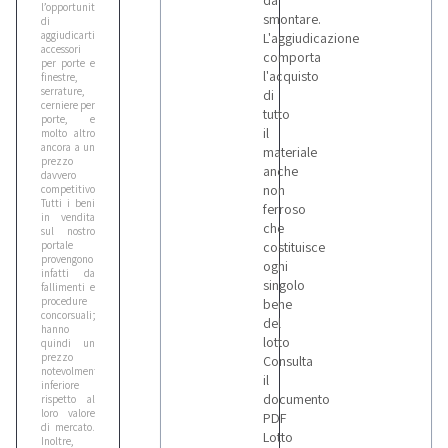
da
l’opportunità
smontare.
di
aggiudicarti
L'aggiudicazione
accessori
comporta
per porte e
l'acquisto
finestre,
serrature,
di
cerniere per
tutto
porte, e
il
molto altro
ancora a un
materiale
prezzo
anche
davvero
non
competitivo.
Tutti i beni
ferroso
in vendita
che
sul nostro
portale
costituisce
provengono
ogni
infatti da
singolo
fallimenti e
procedure
bene
concorsuali;
del
hanno
lotto
quindi un
prezzo
Consulta
notevolmente
il
inferiore
documento
rispetto al
loro valore
PDF
di mercato.
Lotto
Inoltre,