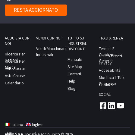
RESTA AGGIORNATO
ACQUISTA CON
VENDI CON NOI
TUTTO SU
TRASPARENZA
NOI
INDUSTRIAL
Vendi Macchinari
Termini E
DISCOUNT
Ricerca Per
Industriali
Condizioni
Listino Prezzi
Manuale
Regioni
Generali
Ricerca Per
Privacy
Site Map
Marca
Aste Aperte
Accessibilità
Contatti
Aste Chiuse
Modifica Il Tuo
Help
Calendario
Consenso
Cookies
Blog
SOCIAL
Italiano
Inglese
Abilio S.p.A.
Società a socio unico © 2026