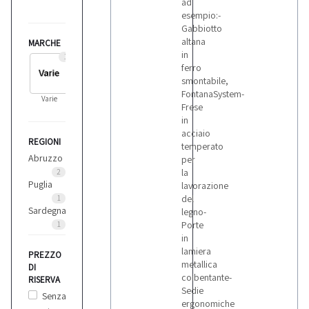
ad
esempio:-
Gabbiotto
altana
MARCHE
in
1
ferro
smontabile,
FontanaSystem-
Varie
Frese
in
acciaio
REGIONI
temperato
Abruzzo
per
la
2
Puglia
lavorazione
del
1
Sardegna
legno-
Porte
1
in
lamiera
PREZZO
metallica
DI
coibentante-
RISERVA
Sedie
Senza
ergonomiche