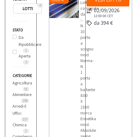
Lotto
4
composto
LOTTI
02/09/2026
da
12:00:00
CET
:-
da 394 €
N.
STATO
10
Da
porte
a
Ripubblicare
scrigno
1
mod.
Aperta
Norma-
3
N.
1
CATEGORIE
porta
Agricoltura
a
91
battente
Alimentare
800
296
X
Arredi E
2100
marca
Uffici
Ermetika
157
mod.
Chimica
Absolute
2
swing
Complesso