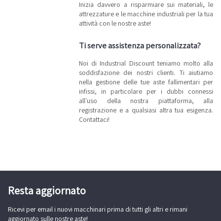
Inizia davvero a risparmiare sui materiali, le
attrezzature e le macchine industriali per la tua
attività con le nostre aste!
Ti serve assistenza personalizzata?
Noi di Industrial Discount teniamo molto alla
soddisfazione dei nostri clienti. Ti aiutiamo
nella gestione delle tue aste fallimentari per
infissi, in particolare per i dubbi connessi
all'uso della nostra piattaforma, alla
registrazione e a qualsiasi altra tua esigenza.
Contattaci!
Resta aggiornato
Ricevi per email i nuovi macchinari prima di tutti gli altri e rimani
aggiornato sulle nostre aste!