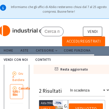
Informiamo che gli uffici di Abilio resteranno chiusi dal 7 al 25 agosto
compresi. Buone ferie !
VENDI
ACCEDI/REGISTRATI
HOME
ASTE
CATEGORIE
COME FUNZIONA
VENDI CON NOI
CONTATTI
resta aggiornato
Gru
A
Bandiera
Cancella
2
Risultati
tutti i
filtri
Asta 9960
-75%
Gru a cavalletto
VEDI LOTTO
Lotto 1