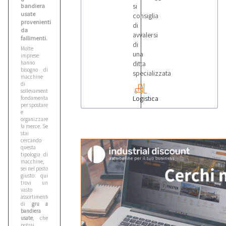
si
bandiera
usate
consiglia
provenienti
di
da
avvalersi
fallimenti.
di
Molte
una
imprese
hanno
ditta
bisogno di
specializzata
macchine
di
sollevamento,
Logistica
fondamentali
per spostare
e
organizzare
la merce. Se
stai
cercando
questa
tipologia di
macchine,
sei nel posto
giusto: qui
trovi un
vasto
assortimento
di
gru a
bandiera
usate
, che
potrai