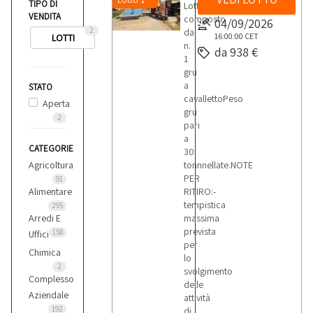
TIPO DI
Lotto
VENDITA
composto
04/09/2026
2
da
16:00:00
CET
LOTTI
n.
da 938 €
1
gru
a
STATO
cavallettoPeso
Aperta
gru
2
pari
a
CATEGORIE
30
Agricoltura
tonnnellate.NOTE
PER
91
Alimentare
RITIRO:-
tempistica
295
Arredi E
massima
prevista
158
Uffici
per
Chimica
lo
2
svolgimento
Complesso
delle
Aziendale
attività
192
di