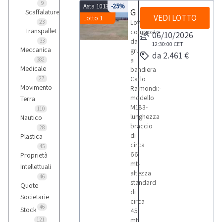
9
Asta 10135
-25%
Gru a bandiera
Scaffalature
VEDI LOTTO
Lotto 1
Lotto
23
Transpallet
composto
06/10/2026
da
33
12:30:00
CET
Meccanica
gru
da 2.461 €
a
382
Medicale
bandiera
Carlo
27
Movimento
Raimondi:-
modello
Terra
M183-
110
lunghezza
Nautico
braccio
28
di
Plastica
circa
45
66
Proprietà
mt-
Intellettuali
altezza
46
standard
Quote
di
Societarie
circa
46
Stock
45
mt
121