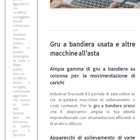
aggiudicarti
con
un’offerta
vantaggiosa.
Poiché
collaboriamo
con
numerosi
Tribunali
Gru a bandiera usata e altre
italiani, i
beni in
macchine all'asta
vendita
provengono
da tutto il
Paese:
Ampia gamma di gru a bandiera su
questo
assicura
colonna per la movimentazione di
un’offerta
carichi
ampia e
variegata,
continuamente
Industrial Discount è il portale di aste online su
aggiornata
cui acquistare macchine di sollevamento a
con l’arrivo
di nuovi
costi contenuti. Per le
gru a bandiera prezzi
lotti.
che ti stupiranno: amplia la tua attività
Essendo
imprenditoriale con strumentazioni efficienti e
beni da
fallimento,
di pratico utilizzo.
le nostre
gru a
bandiera
Apparecchi di sollevamento di varie
usate hanno