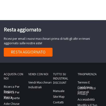
il
macchinario.
Oltre alla
sezione
Oggetti
osservati, da
cui potrai
monitorare
Resta aggiornato
le vendite e
controllare i
rilanci degli
Ricevi per email i nuovi macchinari prima di tutti gli altri e rimani
altri
aggiornato sulle nostre aste!
partecipanti,
potrai
usufruire
RESTA AGGIORNATO
del nostro
servizio di
assistenza:
avrai a tua
disposizione
un team
attento e
ACQUISTA CON
VENDI CON NOI
TUTTO SU
TRASPARENZA
preparato,
NOI
INDUSTRIAL
che
Vendi Macchinari
Termini E
risponderà
DISCOUNT
tempestivamente
Ricerca Per
Industriali
Condizioni
Listino Prezzi
a tutte le
Manuale
Regioni
Generali
Ricerca Per
tue
Privacy
domande.
Site Map
Marca
Aste Aperte
Le gru a
Accessibilità
Contatti
bandiera
Aste Chiuse
Modifica Il Tuo
usate ti