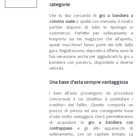
categorie
un prezzo
decisamente
inferiore
Che tu stia cercando le
gru a bandiera a
rispetto al
colonna usate
o quelle con mensole, il nostro
normale
costo di
portale dispone di tutte le tipologie in
mercato,
commercio. Perfette per sollevamento e
permettendoti
così di
trasporto sia nei magazzini che all'aperto,
acquistare i
questi macchinari fanno parte dei lotti della
migliori
gara. Registrazione, deposito e offerta sono le
macchinari
usati per la
fasi necessarie anche per aggiudicarti la gru a
tua attività
bandiera con paranco, disponibile a diverse
con una
velocità.
spesa
ridotta. Il
nostro
Una base d'asta sempre vantaggiosa
portale si
rivolge a
ogni tipo di
I beni all'asta provengono da procedure
azienda,
concorsuali il cui obiettivo è soddisfare i
dalle grandi
multinazionali
creditori del fallito. Questo comporta un
alle piccole
prezzo di perizia ed una conseguente base
e medie
imprese;
d'asta molto vantaggiosi che ti permetteranno
per
di acquistare la
gru a bandiera con
rispondere
contrappeso
e gli altri apparecchi di
a esigenze
tanto
sollevamento, con un capitale limitato. La
diverse