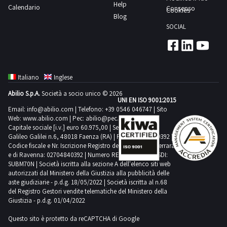
Help
Calendario
stanno
Consenso
Cookies
aspettando:
Blog
fai la tua
SOCIAL
offerta e
inizia a
risparmiare
oggi!
Vuoi essere
informato
Italiano
Inglese
sulle gru a
bandiera e
su tutti i
Abilio S.p.A.
Società a socio unico © 2026
beni della
UNI EN ISO 9001:2015
categoria
Email:
info@abilio.com
| Telefono:
+39 0546 046747
| Sito
logistica?
Web:
www.abilio.com
| Pec:
abilio@pec.illimity.com
Iscriviti alla
Capitale sociale [i.v.] euro 60.975,00 | Sede legale in Via
nostra
newsletter!
Galileo Galilei n.6, 48018 Faenza (RA) | P.IVA: 02704840392 |
Riceverai
Codice fiscale e Nr. Iscrizione Registro delle Imprese di Ferrara
ogni
e di Ravenna: 02704840392 | Numero REA RA 224830 | SDI:
settimana i
nuovi
SUBM70N | Società iscritta alla sezione A dell'elenco siti web
articoli in
autorizzati dal Ministero della Giustizia alla pubblicità delle
vendita.
aste giudiziarie - p.d.g. 18/05/2022 | Società iscritta al n.68
del Registro Gestori vendite telematiche del Ministero della
Giustizia - p.d.g. 01/04/2022
Questo sito è protetto da reCAPTCHA di Google