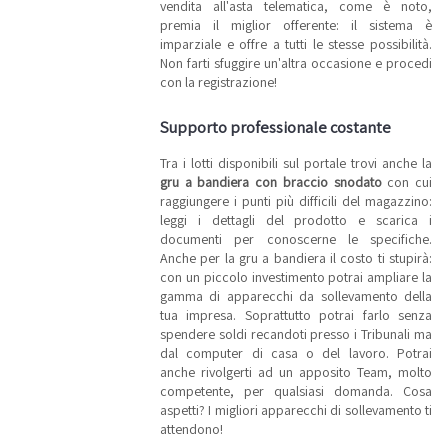
vendita all'asta telematica, come è noto,
abbiamo
premia il miglior offerente: il sistema è
ideato delle
aste a due
imparziale e offre a tutti le stesse possibilità.
fasi: la
Non farti sfuggire un'altra occasione e procedi
prima fase
con la registrazione!
ti consente
di fare delle
offerte per
Supporto professionale costante
un singolo
lotto, la
seconda
Tra i lotti disponibili sul portale trovi anche la
(che dura
solo 10
gru a bandiera con braccio snodato
con cui
minuti) ti
raggiungere i punti più difficili del magazzino:
permette di
leggi i dettagli del prodotto e scarica i
concorrere
per l’intero
documenti per conoscerne le specifiche.
assetto in
Anche per la gru a bandiera il costo ti stupirà:
vendita. Se
con un piccolo investimento potrai ampliare la
nessuno
farà
gamma di apparecchi da sollevamento della
un’offerta
tua impresa. Soprattutto potrai farlo senza
per
spendere soldi recandoti presso i Tribunali ma
aggiudicarsi
l’insieme
dal computer di casa o del lavoro. Potrai
dei beni, i
anche rivolgerti ad un apposito Team, molto
vincitori
competente, per qualsiasi domanda. Cosa
della prima
fase saranno
aspetti? I migliori apparecchi di sollevamento ti
confermati
attendono!
e potranno
acquistare