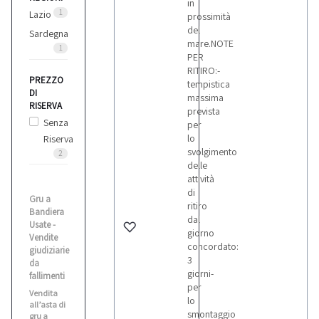
in
1
Lazio
prossimità
del
Sardegna
mare.NOTE
1
PER
RITIRO:-
PREZZO
tempistica
DI
massima
RISERVA
prevista
Senza
per
lo
Riserva
svolgimento
2
delle
attività
di
Gru a
ritiro
Bandiera
dal
Usate -
giorno
Vendite
concordato:
giudiziarie
3
da
giorni-
fallimenti
per
Vendita
lo
all’asta di
smontaggio
gru a