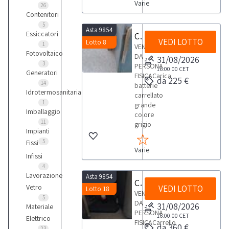
Varie
26
Contenitori
5
Asta 9854
Essiccatori
Carica batterie carrellato
VEDI LOTTO
Lotto 8
1
VENDITA
Fotovoltaico
DA
31/08/2026
3
PERSONA
16:00:00
CET
Generatori
FISICACarica
da 225 €
14
batterie
Idrotermosanitaria
carrellato
1
grande
Imballaggio
colore
11
grigio
Impianti
5
Fissi
Varie
Infissi
4
Lavorazione
Asta 9854
Carrello con Due bombole
Vetro
VEDI LOTTO
Lotto 18
VENDITA
5
DA
31/08/2026
Materiale
PERSONA
16:00:00
CET
Elettrico
FISICACarrello
da 360 €
23