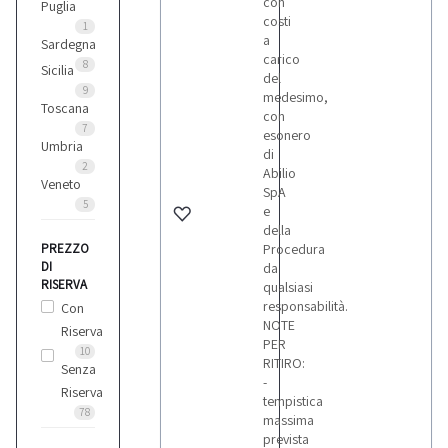
con
Puglia
costi
1
a
Sardegna
carico
8
Sicilia
del
9
medesimo,
Toscana
con
7
esonero
Umbria
di
2
Abilio
Veneto
SpA
5
e
della
PREZZO
Procedura
DI
da
RISERVA
qualsiasi
responsabilità.
Con
NOTE
Riserva
PER
10
RITIRO:
Senza
-
Riserva
tempistica
78
massima
prevista