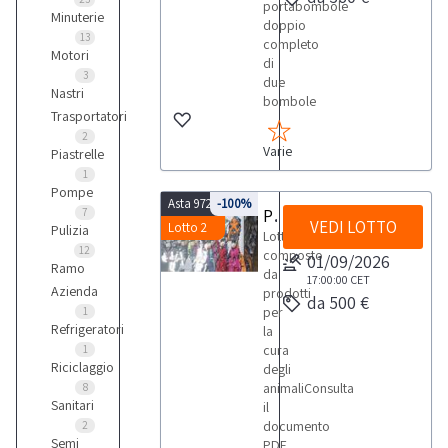
portabombole
Minuterie
doppio
13
completo
Motori
di
3
due
Nastri
bombole
Trasportatori
2
Varie
Piastrelle
1
Pompe
Asta 9721
-100%
Prodotti per la cura degli animali
7
VEDI LOTTO
Lotto 2
Pulizia
Lotto
12
composto
01/09/2026
Ramo
da
17:00:00
CET
Azienda
prodotti
da 500 €
per
1
Refrigeratori
la
cura
1
Riciclaggio
degli
animaliConsulta
8
Sanitari
il
documento
2
Semi
PDF