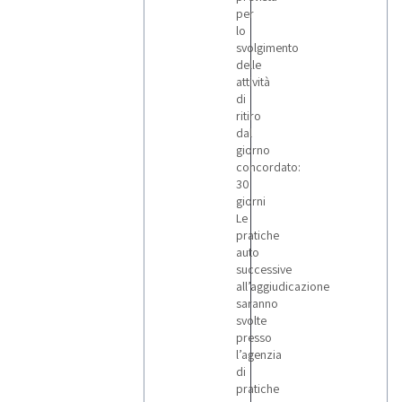
per
lo
svolgimento
delle
attività
di
ritiro
dal
giorno
concordato:
30
giorni
Le
pratiche
auto
successive
all’aggiudicazione
saranno
svolte
presso
l’agenzia
di
pratiche