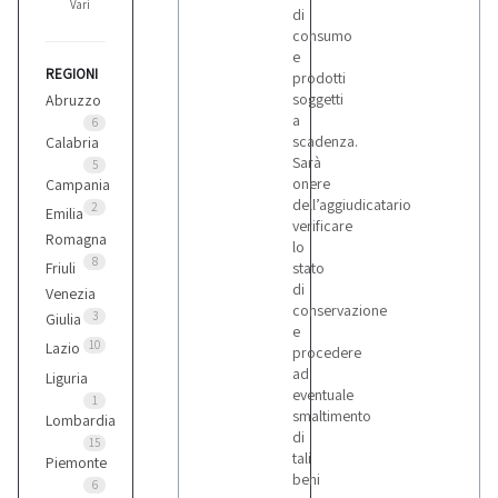
Vari
di
consumo
e
REGIONI
prodotti
soggetti
Abruzzo
a
6
scadenza.
Calabria
Sarà
5
onere
Campania
dell’aggiudicatario
2
Emilia
verificare
Romagna
lo
8
Friuli
stato
di
Venezia
conservazione
3
Giulia
e
10
Lazio
procedere
ad
Liguria
eventuale
1
smaltimento
Lombardia
di
15
tali
Piemonte
beni
6