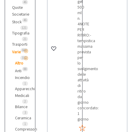
gel
46
500
Quote
ml
Societarie
n.
46
Stock
4NOTE
121
PER
Tipografia
RITIRO:-
21
tempistica
Trasporti
massima
660
Varie
prevista
per
332
Altro
lo
svolgimento
88
Anti
delle
Incendio
attività
1
di
Apparecchi
ritiro
Medicali
dal
2
giorno
Bilance
concordato:
3
1
Ceramica
giorno
1
Compressori