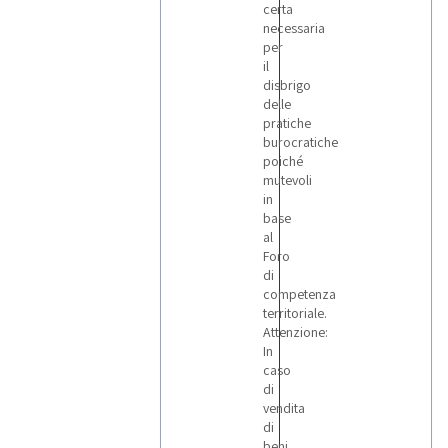
certa
necessaria
per
il
disbrigo
delle
pratiche
burocratiche
poiché
mutevoli
in
base
al
Foro
di
competenza
territoriale.
Attenzione:
In
caso
di
vendita
di
beni