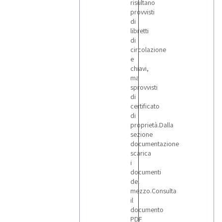
risultano
provvisti
di
libretti
di
circolazione
e
chiavi,
ma
sprovvisti
di
certificato
di
proprietà.Dalla
sezione
documentazione
scarica
i
documenti
del
mezzo.Consulta
il
documento
PDF