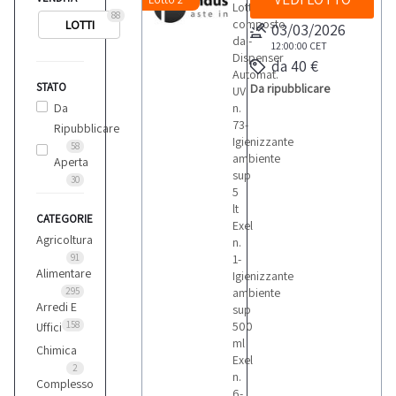
Lotto
88
composto
LOTTI
03/03/2026
da:-
12:00:00
CET
Dispenser
da 40 €
Automat.
STATO
Da ripubblicare
UV
Da
n.
73-
Ripubblicare
Igienizzante
58
ambiente
Aperta
sup
30
5
lt
CATEGORIE
Exel
Agricoltura
n.
91
1-
Alimentare
Igienizzante
295
ambiente
Arredi E
sup
158
500
Uffici
ml
Chimica
Exel
2
n.
Complesso
6-