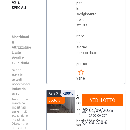
ASTE
per
SPECIALI
lo
svolgimento
delle
attività
di
ritiro
Macchinari
dal
e
giorno
Attrezzature
concordato:
Usate -
Vendite
1
Giudiziarie
giorno
Scopri
tutte le
Varie
aste di
macchinari
industriali
Asta 9721
-100%
usati.
Attrezzature varie
VEDI LOTTO
Trova le
Lotto 5
Lotto
macchine
industriali
composto
01/09/2026
usate
più
da
17:00:00
CET
economiche!
pattrezzature
Industrial
da 250 €
Discount è
varie
la casa di