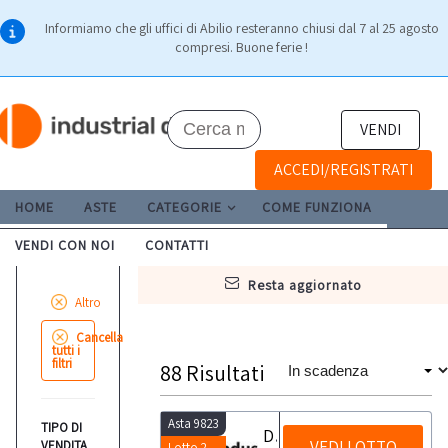
Informiamo che gli uffici di Abilio resteranno chiusi dal 7 al 25 agosto
compresi. Buone ferie !
VENDI
ACCEDI/REGISTRATI
HOME
ASTE
CATEGORIE
COME FUNZIONA
VENDI CON NOI
CONTATTI
resta aggiornato
Altro
Cancella
tutti i
filtri
88
Risultati
Asta 9823
TIPO DI
Dispenser e igienizzanti
VEDI LOTTO
VENDITA
Lotto 2