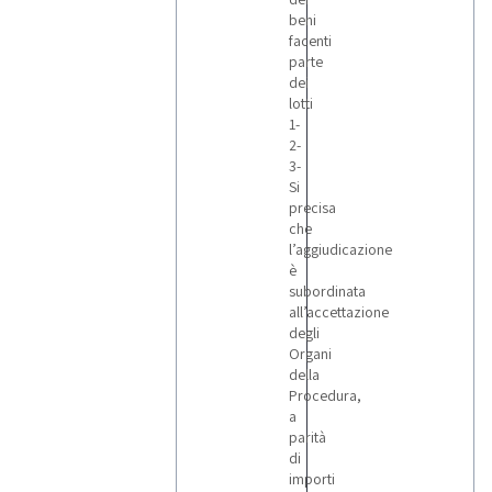
beni
facenti
parte
dei
lotti
1-
2-
3-
Si
precisa
che
l’aggiudicazione
è
subordinata
all’accettazione
degli
Organi
della
Procedura,
a
parità
di
importi