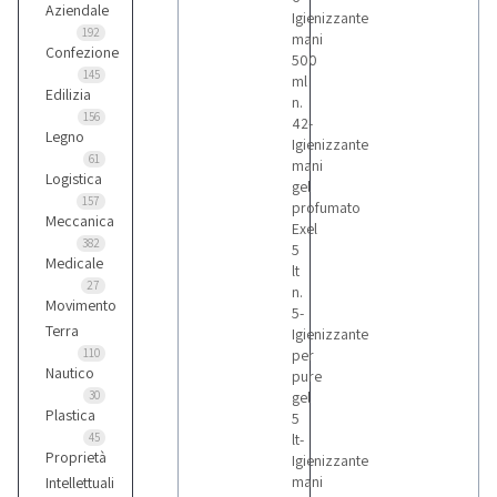
Aziendale
Igienizzante
192
mani
Confezione
500
145
ml
Edilizia
n.
156
42-
Legno
Igienizzante
61
mani
Logistica
gel
157
profumato
Meccanica
Exel
382
5
Medicale
lt
27
n.
Movimento
5-
Terra
Igienizzante
110
per
Nautico
pure
30
gel
Plastica
5
45
lt-
Proprietà
Igienizzante
mani
Intellettuali