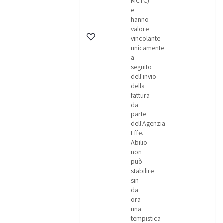
MCTC)
e
hanno
valore
vincolante
unicamente
a
seguito
dell'invio
della
fattura
da
parte
dell'Agenzia
Effe.
Abilio
non
può
stabilire
sin
da
ora
una
tempistica