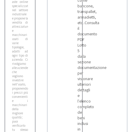
come
aste online
bancone,
specializzata
nel settore
transpallet,
industriale
armadietti,
e propone la
etc..Consulta
vendita di
attrezzature
il
e
documento
macchinari
usati di
PDF
varie
Lotto
tipologie,
5
adatti ad
ogni tipo di
dalla
azienda. Ci
sezione
rivolgiamo
documentazione
alle aziende
che
per
vogliono
visionare
investire
ulteriori
nell’usato,
proponendo
dettagli
i prezzi più
e
convenienti
l'elenco
e i
macchinari
completo
della
dei
migliore
qualità;
beni
puoi
inclusi
verificarlo
in
tu stesso