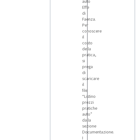
auto
Effe
di
Faenza.
Per
conoscere
il
costo
della
pratica,
si
prega
di
scaricare
il
file
“Listino
prezzi
pratiche
auto”
dalla
sezione
Documentazione.
I