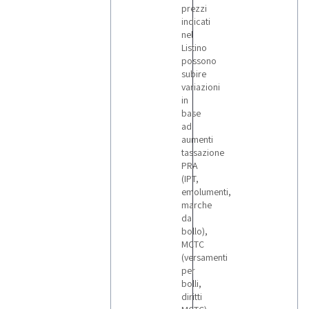
prezzi
indicati
nel
Listino
possono
subire
variazioni
in
base
ad
aumenti
tassazione
PRA
(IPT,
emolumenti,
marche
da
bollo),
MCTC
(versamenti
per
bolli,
diritti