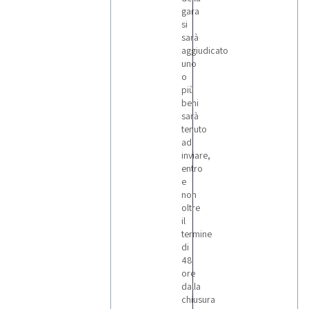
gara
si
sarà
aggiudicato
uno
o
più
beni
sarà
tenuto
ad
inviare,
entro
e
non
oltre
il
termine
di
48
ore
dalla
chiusura