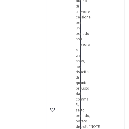
divieto
di
ulteriore
cessione
per
un
periodo
non
inferiore
a
un
anno,
nel
rispetto
di
quanto
previsto
dal
comma
5,
sesto
periodo,
ovvero
distrutti.”NOTE