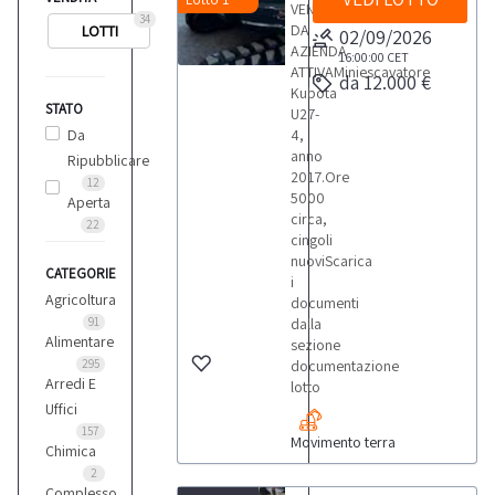
VENDITA
34
DA
LOTTI
02/09/2026
AZIENDA
16:00:00
CET
ATTIVAMiniescavatore
da 12.000 €
Kubota
STATO
U27-
Da
4,
anno
Ripubblicare
2017.Ore
12
5000
Aperta
circa,
22
cingoli
nuoviScarica
CATEGORIE
i
Agricoltura
documenti
91
dalla
Alimentare
sezione
295
documentazione
Arredi E
lotto
Uffici
157
Movimento terra
Chimica
2
Complesso