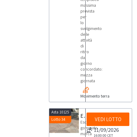
massima
prevista
per
lo
svolgimento
delle
attività
di
ritiro
dal
giorno
concordato:
mezza
giornata
Movimento terra
Asta 10125
Escavatore Benati
VEDI LOTTO
Lotto 34
Escavatore
gommato
11/09/2026
marca
16:00:00
CET