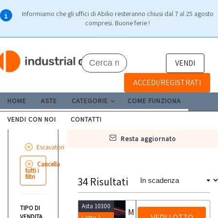
Informiamo che gli uffici di Abilio resteranno chiusi dal 7 al 25 agosto
compresi. Buone ferie !
VENDI
ACCEDI/REGISTRATI
HOME
ASTE
CATEGORIE
COME FUNZIONA
VENDI CON NOI
CONTATTI
resta aggiornato
Escavatori
Cancella
tutti i
filtri
34
Risultati
Asta 10300
TIPO DI
Miniescavatore Kubota U27-4
VEDI LOTTO
VENDITA
Lotto 1