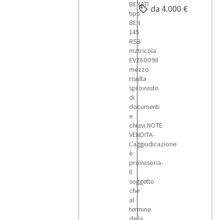
BENATI
da 4.000 €
tipo
BEN
145
RSB
matricola
EV28009Il
mezzo
risulta
sprovvisto
di
documenti
e
chiavi.NOTE
VENDITA-
L'aggiudicazione
è
provvisoria-
Il
soggetto
che
al
termine
della