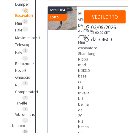
Dumper
Asta 9164
5
Miniescavatore Shandong Rippa NDI 315
Escavatori
VEDI LOTTO
Lotto 3
VENDITA
34
Mini
DA
03/09/2026
5
Pale
AZIENDA
16:00:00
CET
ATTIVA
Movimentatori
da 3.460 €
Mini
Telescopici
escavatore
6
Pale
Shandong
8
Rippa
Rimozione
mod
Neve E
NDI315
base
Ghiaccio
con:
1
Rulli
N.1
Compattatori
trivella
7
N.1
Trivelle
benna
1
da
Vibrofinitrici
20
5
N.1
Nautico
benna
30
da