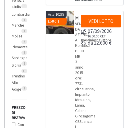
Venezia
Komatsu
3
Giulia
1
Lombardia
Asta 10289
Miniescavatore Komatsu PC30
1
VEDI LOTTO
Lotto 1
VENDITA
Kubota
Marche
DA
07/09/2026
1
1
AZIENDA
Molise
16:00:00
CET
ATTIVAMiniescavatore
da 12.600 €
6
Komatsu
Piemonte
Liebherr
PC30
3
1
MR
Sardegna
3
1
Sicilia
anno:
Takeuchi
11
2015
Trentino
1
ore:
Alto
7731
1
circaBenna,
Adige
Volvo
Impianto
Idraulico,
Lama,
PREZZO
Cabina
DI
Girosagoma,
RISERVA
CEScarica
Con
i