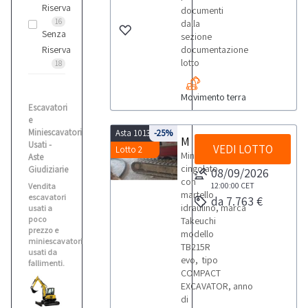
Riserva
documenti
16
dalla
Senza
sezione
Riserva
documentazione
lotto
18
Movimento terra
Escavatori
e
Miniescavatori
Asta 10133
-25%
Miniescavatore
Usati -
VEDI LOTTO
Lotto 2
Miniescavatore
Aste
cingolato
Giudiziarie
08/09/2026
con
12:00:00
CET
Vendita
martello
escavatori
da 7.763 €
idraulino, marca
usati a
poco
Takeuchi
prezzo e
modello
miniescavatori
TB215R
usati da
evo, tipo
fallimenti.
COMPACT
EXCAVATOR, anno
di