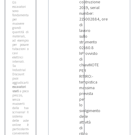
costruzione
Gli
escavatori
2019, serial
sono
number:
fondamentali
215002884, ore
per
muovere
di
grandi
lavoro
quantità di
sullo
materiali,
ad esempio
strumento
per posare
02160.8
tubazioni o
hProvvisto
cavi
elettrici
di
interrati.
chiaviNOTE
Su
Industrial
PER
Discount
RITIRO:-
puoi
tempistica
aggiudicarti
escavatori
massima
usati
a poco
prevista
prezzo,
per
senza
muoverti
lo
dalla tua
svolgimento
scrivania! Il
delle
sistema
delle aste
attività
online è
di
particolarmente
ritiro
conveniente