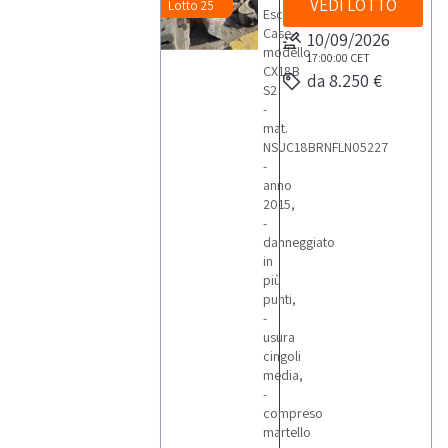
VEDI LOTTO
Lotto 25
Escavatore
Case-
10/09/2026
modello
17:00:00
CET
CX18B
da 8.250 €
S2
-
mat.
NSUC18BRNFLN05227
-
anno
2015,
-
danneggiato
in
più
punti,
-
usura
cingoli
media,
-
compreso
martello