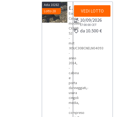
Asta 10282
Escavatore Case
VEDI LOTTO
Lotto 28
Escavatore
Case-
10/09/2026
modello
17:00:00
CET
CX30B
da 10.500 €
S2
-
mat
.NSUC30BCNELN04093
-
anno
2014,
-
cabina
e
porta
danneggiati,-
usura
cingoli
media,
-
compreso