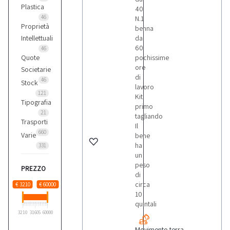
Plastica
40
46
N.1
Proprietà
benna
Intellettuali
da
60
46
Quote
pochissime
ore
Societarie
di
46
Stock
lavoro
121
Kit
Tipografia
primo
21
tagliando
Trasporti
Il
660
Varie
bene
ha
331
un
peso
PREZZO
di
circa
€ 3210
€ 60000
10
quintali
3210
31605
60000
Movimento terra