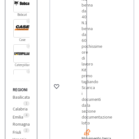
benna
da
Bobcat
40
3
N.1
benna
da
Case
60
pochissime
4
ore
di
lavoro
Caterpillar
Kit
2
primo
tagliando
Scarica
REGIONI
Hitachi
i
1
Basilicata
documenti
1
dalla
Calabria
sezione
Jcb
4
Emilia
documentazione
6
lotto
Romagna
2
Friuli
Movimento terra