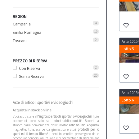
REGIONI
4
Campania
16
Emilia Romagna
2
Toscana
Asta 1015
Lotto 5
PREZZO DI RISERVA
2
Con Riserva
20
Senza Riserva
Asta 1015
Lotto 6
Aste di articoli sportivi e videogiochi
Acquista in stock on line
Vuoi acquistare all
’ingrosso articoli sportivi o videogiochi
? I più
economici sono solo su Industrialdiscount.it! Scopri la
straordinaria convenienza delle nostre
aste online
. Acquista
magliette, tute, scarpe da ginnastica e altri
prodotti per lo
sport ed il tempo libero
! I beni in vendita provengono dalle
procedure concorsuali italiane e ti permettono di risparmiare