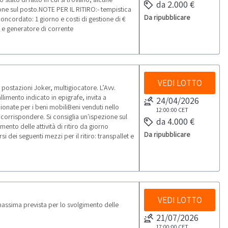
da 2.000 €
one sul posto.NOTE PER IL RITIRO:- tempistica
Da ripubblicare
concordato: 1 giorno e costi di gestione di €
et e generatore di corrente
VEDI LOTTO
postazioni Joker, multigiocatore. L’Avv.
llimento indicato in epigrafe, invita a
24/04/2026
ionate per i beni mobiliBeni venduti nello
12:00:00
CET
 corrispondere. Si consiglia un'ispezione sul
da 4.000 €
nto delle attività di ritiro da giorno
Da ripubblicare
i dei seguenti mezzi per il ritiro: transpallet e
VEDI LOTTO
massima prevista per lo svolgimento delle
21/07/2026
17:00:00
CET