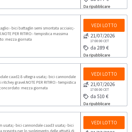
Da ripubblicare
VEDI LOTTO
glio:- bici battaglin semi smontata acciaio;-
a all.NOTE PER RITIRO:- tempistica massima
21/07/2026
dato: mezza giornata
17:00:00
CET
da 289 €
Da ripubblicare
VEDI LOTTO
ndale caad2.8 ultegra usata;- bici cannondale
ci ritchey gravel.NOTE PER RITIRO:- tempistica
21/07/2026
no concordato: mezza giornata
17:00:00
CET
da 510 €
Da ripubblicare
VEDI LOTTO
m usata;- bici cannondale caad3 usata;- bici
prevista per lo svolgimento delle attività di