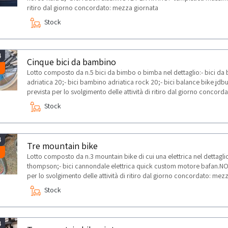
ritiro dal giorno concordato: mezza giornata
Stock
4
Cinque bici da bambino
Lotto composto da n.5 bici da bimbo o bimba nel dettaglio:- bici d
adriatica 20;- bici bambino adriatica rock 20;- bici balance bike j
prevista per lo svolgimento delle attività di ritiro dal giorno concor
Stock
4
Tre mountain bike
Lotto composto da n.3 mountain bike di cui una elettrica nel dettaglio
thompson;- bici cannondale elettrica quick custom motore bafan.NO
per lo svolgimento delle attività di ritiro dal giorno concordato: mez
Stock
4