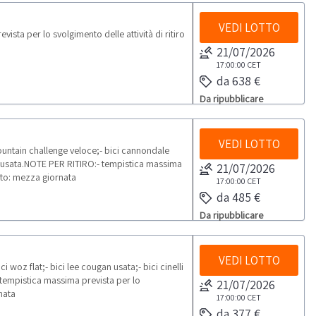
VEDI LOTTO
sta per lo svolgimento delle attività di ritiro
21/07/2026
17:00:00
CET
da 638 €
Da ripubblicare
VEDI LOTTO
ountain challenge veloce;- bici cannondale
a usata.NOTE PER RITIRO:- tempistica massima
21/07/2026
dato: mezza giornata
17:00:00
CET
da 485 €
Da ripubblicare
VEDI LOTTO
i woz flat;- bici lee cougan usata;- bici cinelli
 tempistica massima prevista per lo
21/07/2026
nata
17:00:00
CET
da 377 €