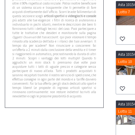
oltre il 90% rispetto al costo iniziale. Potrai inoltre beneficiare
Asta 1015
di un sistema sicuro e trasparente che ti permette di fare
Lotto 7
acquisti direttamente dall’ufficio. Scorri le aste fallimentari di
questa sezione e scegli
articoli sportivi o videogiochi e console
più adatti alle tue esigenze: i filtri di ricerca di aiuteranno a
individuarlo in pochi istanti, mentre le descrizioni dei beni ti
forniranno tutti i dettagli tecnici del caso. Puoi partecipare a
tutte le trattative che desideri e monitorarle sulla pagina
Oggetti Osservati
del tuo account: qui puoi visionare il tempo
rimasto alla scadenza dell’asta e i rilanci dei tuoi avversari. Il
tempo sta per scadere? Non rinunciare a concorrere: fai
un’offerta a 2 minuti dalla conclusione della vendita e il timer
si riaggiornerà in automatico, procrastinando la durata di altri
Asta 1015
2 minuti. Scopri i vantaggi dei lotti multipli! Quando ti
Lotto 10
aggiudichi un mini stock ti premiamo due volte puoi
acquistare tutti i lotti di uguale prezzo e categorie senza
partecipare di nuovo all’asta. Tutti i prodotti acquistati ti
saranno recapitati tramite il nostro servizio di spedizione, che
effettua consegne in ogni parte del mondo e a tariffe davvero
convenienti. Fai la tua offerta per gli stock dedicati allo sport e
tempo libero! Le proposte di ingrosso articoli sportivi si
rinnovano continuamente: non restare indietro! Iscriviti alla
newsletter e cogli le prossime possibilità di acquisto.
Asta 1015
Lotto 11