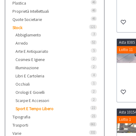
46
Plastica
46
Proprietà Intellettuali
46
Quote Societarie
121
Stock
3
Abbigliamento
Asta 8385
52
Arredo
Lotto 11
5
Arte E Antiquariato
2
Cosmesi E Igiene
2
Illuminazione
4
Libri E Cartoleria
1
Occhiali
2
Orologi E Gioielli
2
Scarpe E Accessori
22
Sport E Tempo Libero
Asta 1015
21
Tipografia
Lotto 1
661
Trasporti
332
Varie