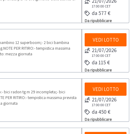
21/07/2026
17:00:00
CET
da 577 €
Da ripubblicare
VEDI LOTTO
a bambino 12 superboom;- 2 bici bambina
dbug.NOTE PER RITIRO:- tempistica massima
21/07/2026
dato: mezza giornata
17:00:00
CET
da 115 €
Da ripubblicare
VEDI LOTTO
:- bici radon tg m 29 incompleta;- bici
TE PER RITIRO:- tempistica massima prevista
21/07/2026
za giornata
17:00:00
CET
da 450 €
Da ripubblicare