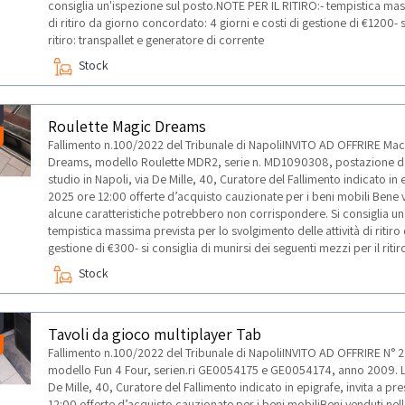
consiglia un'ispezione sul posto.NOTE PER IL RITIRO:- tempistica mass
di ritiro da giorno concordato: 4 giorni e costi di gestione di €1200- s
ritiro: transpallet e generatore di corrente
Stock
Roulette Magic Dreams
Fallimento n.100/2022 del Tribunale di NapoliINVITO AD OFFRIRE Ma
Dreams, modello Roulette MDR2, serie n. MD1090308, postazione da 
studio in Napoli, via De Mille, 40, Curatore del Fallimento indicato in 
2025 ore 12:00 offerte d’acquisto cauzionate per i beni mobili Bene ven
alcune caratteristiche potrebbero non corrispondere. Si consiglia un
tempistica massima prevista per lo svolgimento delle attività di ritiro
gestione di €300- si consiglia di munirsi dei seguenti mezzi per il riti
Stock
Tavoli da gioco multiplayer Tab
Fallimento n.100/2022 del Tribunale di NapoliINVITO AD OFFRIRE N° 2
modello Fun 4 Four, serien.ri GE0054175 e GE0054174, anno 2009. L’A
De Mille, 40, Curatore del Fallimento indicato in epigrafe, invita a pr
12:00 offerte d’acquisto cauzionate per i beni mobiliBeni venduti nello