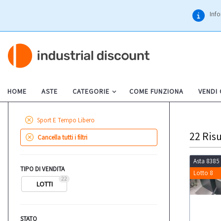
Info
HOME
ASTE
CATEGORIE
COME FUNZIONA
VENDI
Sport E Tempo Libero
22
Risu
Cancella tutti i filtri
Asta 8385
TIPO DI VENDITA
Lotto 8
22
LOTTI
STATO