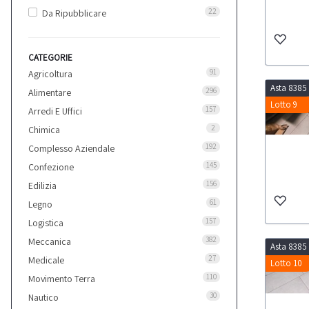
22
Da Ripubblicare
CATEGORIE
91
Agricoltura
Asta 8385
296
Alimentare
Lotto 9
157
Arredi E Uffici
2
Chimica
192
Complesso Aziendale
145
Confezione
156
Edilizia
61
Legno
157
Logistica
382
Meccanica
Asta 8385
27
Medicale
Lotto 10
110
Movimento Terra
30
Nautico