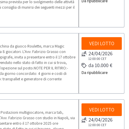
Da ripubblicare
ima prevista per lo svolgimento delle attività
i consiglia di munirsi dei seguenti mezzi per il
VEDI LOTTO
cchina da giuoco Roulette, marca Magic
8 giocatori. L’Avv. Fabrizio Grasso con
24/04/2026
epigrafe, invita a presentare entro il 17 ottobre
12:00:00
CET
duto nello stato di fatto in cui si trova,
da 10.000 €
'ispezione sul posto.NOTE PER IL RITIRO:-
Da ripubblicare
 da giorno concordato: 4 giorni e costi di
ro: transpallet e generatore di corrente
VEDI LOTTO
 Postazioni multigiocatore, marca tab,
vv. Fabrizio Grasso con studio in Napoli, via
24/04/2026
esentare entro il 17 ottobre 2025 ore
12:00:00
CET
 stato di fatto in cui si trovano, alcune