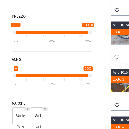
PREZZO
Asta 1015
€ 153
€ 40000
Lotto 2
153
20076
40000
ANNO
0
2 009
Asta 1015
Lotto 3
0
1004
2009
MARCHE
1
9
Asta 1015
Varie
Vari
Lotto 4