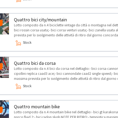
4
Quattro bici city/mountain
Lotto composto da n.4 biciclette vintage da città o montagna nel detta
bici rossin corsa usata;- bici corsa venturi usata;- bici zanella usat
prevista per lo svolgimento delle attività di ritiro dal giorno concor
Stock
4
Quattro bici da corsa
Lotto composto da n.4 bici da corsa nel dettaglio:- bici corsa canno
cipollini replica caad3 ace;- bici cannondale caad2 single speed;- bi
massima prevista per lo svolgimento delle attività di ritiro dal gior
Stock
4
Quattro mountain bike
Lotto composto da n.4 mountain bike nel dettaglio:- bici gt karakoru
norco fluid 2;- bici radon slush.NOTE PER RITIRO:- tempistica massima 