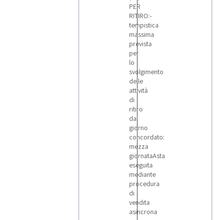
PER
RITIRO:-
tempistica
massima
prevista
per
lo
svolgimento
delle
attività
di
ritiro
dal
giorno
concordato:
mezza
giornataAsta
eseguita
mediante
procedura
di
vendita
asincrona