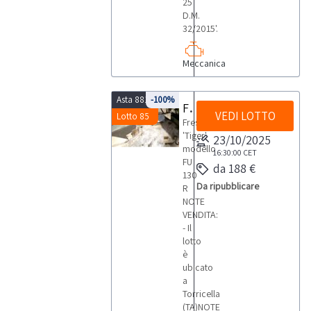
25
D.M.
32/2015'.
Meccanica
Asta 8816
-100%
Fresatrice 'Tiger'
VEDI LOTTO
Lotto 85
Fresatrice
'Tiger'
23/10/2025
modello
16:30:00
CET
FU
da 188 €
130
Da ripubblicare
R
NOTE
VENDITA:
- Il
lotto
è
ubicato
a
Torricella
(TA)NOTE