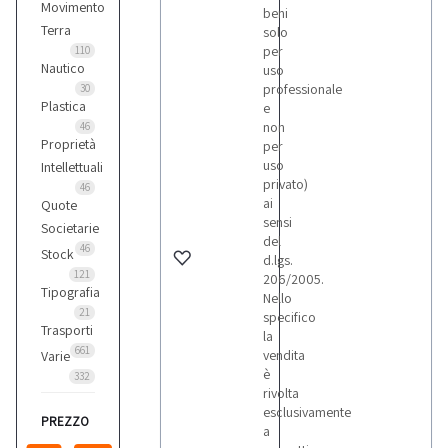
Movimento
beni
Terra
solo
per
110
Nautico
uso
professionale
30
Plastica
e
non
46
Proprietà
per
uso
Intellettuali
privato)
46
ai
Quote
sensi
Societarie
del
46
Stock
d.lgs.
121
206/2005.
Tipografia
Nello
21
specifico
Trasporti
la
661
vendita
Varie
è
332
rivolta
esclusivamente
PREZZO
a