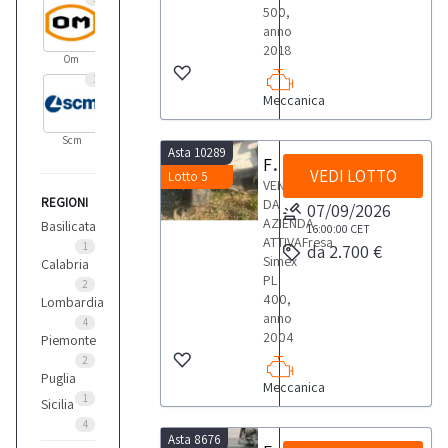
500,
anno
2018
Om
1
Meccanica
Scm
Asta 10289
Fresa Simex PL 400
VEDI LOTTO
Lotto 5
VENDITA
REGIONI
DA
07/09/2026
AZIENDA
Basilicata
16:00:00
CET
ATTIVAFresa
1
da 2.700 €
Simex
Calabria
PL
2
400,
Lombardia
anno
4
2004
Piemonte
2
Puglia
Meccanica
1
Sicilia
4
Asta 8676