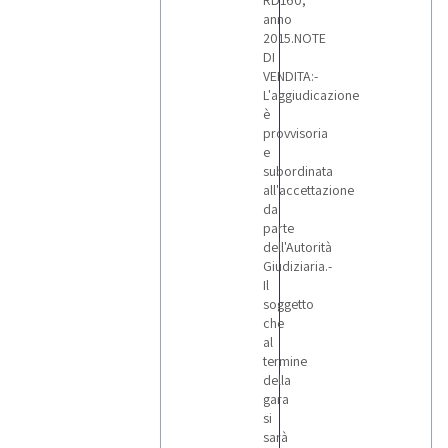
RD160,
anno
2015.NOTE
DI
VENDITA:-
L'aggiudicazione
è
provvisoria
e
subordinata
all'accettazione
da
parte
dell'Autorità
Giudiziaria.-
Il
soggetto
che
al
termine
della
gara
si
sarà