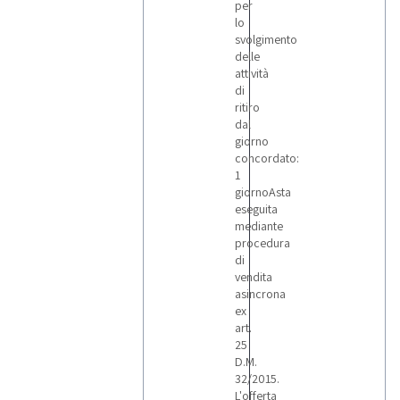
per
lo
svolgimento
delle
attività
di
ritiro
dal
giorno
concordato:
1
giornoAsta
eseguita
mediante
procedura
di
vendita
asincrona
ex
art.
25
D.M.
32/2015.
L'offerta