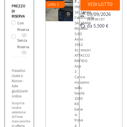
FRESA SACHMAN
VEDI LOTTO
Lotto 1
PREZZO
FRESA
DI
SACHMAN
09/09/2026
RISERVA
Fabbricante
16:00:00
CET
Con
SACHMAN
da 5.500 €
Modello
Riserva
S.80
7
Anno
Senza
1982
Riserva
Accessori
7
ATTACCO
RAPIDO
Assi
Fresatrici
3
Usate e
Carico
Nuove -
massimo
Aste
sulla
giudiziarie
tavola
online
1500
Scopri la
KIl
nostra
bene
selezione
si
di Frese
trova
meccaniche
a
in offerta