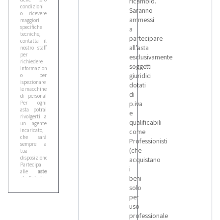
ricambio.
condizioni
Saranno
o ricevere
ammessi
maggiori
specifiche
a
tecniche,
partecipare
contatta il
all’asta
nostro staff
per
esclusivamente
richiedere
soggetti
informazioni
giuridici
o per
ispezionare
dotati
le macchine
di
di persona!
Per ogni
p.iva
asta potrai
e
rivolgerti a
qualificabili
un agente
incaricato,
come
che sarà
Professionisti
sempre a
(che
tua
disposizione.
acquistano
Partecipa
i
alle
aste
beni
giudiziarie
online
, è
solo
facile
e
per
conveniente
!
uso
Collegandoti
alla pagina
professionale
della tua