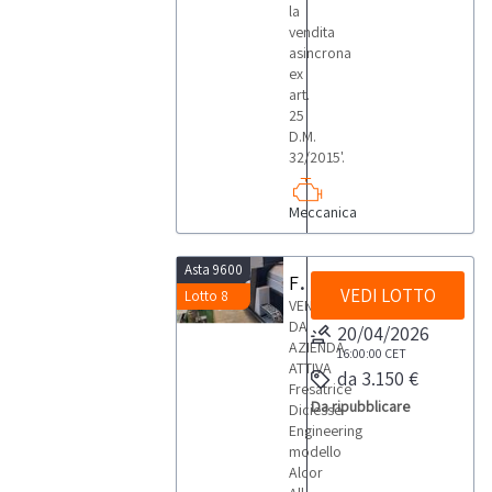
la
vendita
asincrona
ex
art.
25
D.M.
32/2015'.
Meccanica
Asta 9600
Fresatrice Diciesse Engineering Alcor All Rounder
VEDI LOTTO
Lotto 8
VENDITA
DA
20/04/2026
AZIENDA
16:00:00
CET
ATTIVA
da 3.150 €
Fresatrice
Da ripubblicare
Diciesse
Engineering
modello
Alcor