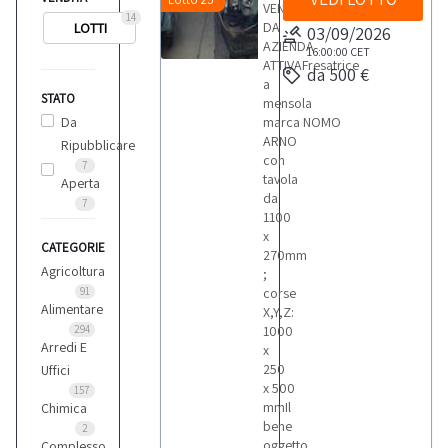
VENDITA
14
DA
LOTTI
03/09/2026
AZIENDA
16:00:00
CET
ATTIVAFresatrice
da 500 €
a
STATO
mensola
Da
marca NOMO
ARNO
Ripubblicare
con
7
tavola
Aperta
da
7
1100
x
CATEGORIE
270mm
Agricoltura
;
91
corse
Alimentare
X,Y,Z:
294
1000
Arredi E
x
250
Uffici
x 500
157
mmIl
Chimica
bene
2
oggetto
Complesso