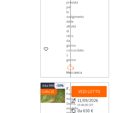
prevista
per
lo
svolgimento
delle
attività
di
ritiro
dal
giorno
concordato:
1
giorno
Meccanica
Asta 9999
-50%
Fresatrice Sicma
VEDI LOTTO
Lotto 20
Frescatrice
marca
11/09/2026
Sicma,
15:00:00
CET
modello
da 650 €