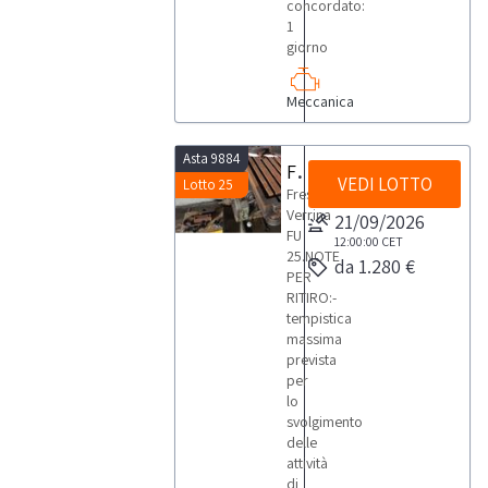
concordato:
1
giorno
Meccanica
Asta 9884
Fresatrice Verrina
VEDI LOTTO
Lotto 25
Fresatrice
Verrina
21/09/2026
FU
12:00:00
CET
25.NOTE
da 1.280 €
PER
RITIRO:-
tempistica
massima
prevista
per
lo
svolgimento
delle
attività
di