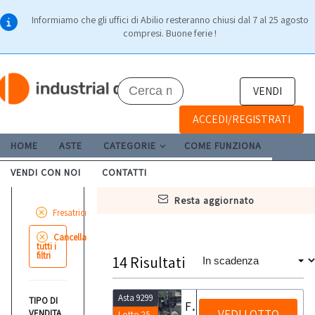
Informiamo che gli uffici di Abilio resteranno chiusi dal 7 al 25 agosto
compresi. Buone ferie !
VENDI
ACCEDI/REGISTRATI
HOME
ASTE
CATEGORIE
COME FUNZIONA
VENDI CON NOI
CONTATTI
resta aggiornato
Fresatrici
Cancella
tutti i
filtri
14
Risultati
Asta 9299
TIPO DI
Fresatrice a mensola NOMO ARNO
VEDI LOTTO
VENDITA
Lotto 25