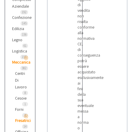
di
Aziendale
vendita
192
non
Confezione
risulta
145
conforme
Edilizia
alla
156
normativa
Legno
CE,
61
di
Logistica
conseguenza
157
potrà
Meccanica
essere
382
acquistato
Centri
esclusivamente
Di
ai
Lavoro
fini
8
della
Cesoie
sua
1
eventuale
Forni
messa
5
a
Fresatrici
norma
14
o
Officina