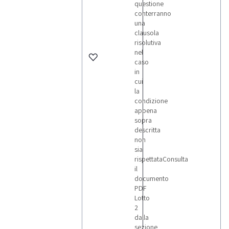
questione
conterranno
una
clausola
risolutiva
nel
caso
in
cui
la
condizione
appena
sopra
descritta
non
sia
rispettataConsulta
il
documento
PDF
Lotto
2
dalla
sezione