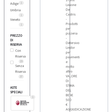
375ml
1
Adige
Leaone
De
Umbria
Castris
1
-
Veneto
Prodotti
1
per
pizzeria
PREZZO
-
DI
Detersivo
RISERVA
Lindor
Con
per
Riserva
pavimenti
19
e
Senza
molto
altro
Riserva
VALORE
37
DI
STIMA
ASTE
DEL
SPECIALI
BENE
1
500
€
AGGIUDICAZIONE