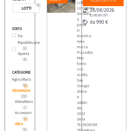
Lotto
56
composto
LOTTI
28/08/2026
da:Stufa
12:00:00
CET
a
da 990 €
pellet
STATO
in
Da
maiolica
nera
Ripubblicare
marca
16
Piazzetta
Aperta
Mini
40
forno
con
CATEGORIE
scritta
Agricoltura
San
91
Giorgio
Alimentare
dolce
295
e
Abbattitori
salato
1
del
Accessori
2022
4
della
Altro
TECNODOM
56
SPAVetrina