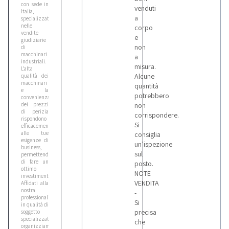
con sede in
venduti
Italia,
a
specializzata
nelle
corpo
vendite
e
giudiziarie
non
di
macchinari
a
industriali.
misura.
L’alta
Alcune
qualità dei
macchinari
quantità
e la
potrebbero
convenienza
dei prezzi
non
di perizia
corrispondere.
rispondono
Si
efficacemente
alle tue
consiglia
esigenze di
un’ispezione
business,
sul
permettendoti
di fare un
posto.
ottimo
NOTE
investimento.
VENDITA
Affidati alla
nostra
-
professionalità:
Si
in qualità di
precisa
soggetto
specializzato,
che
organizziamo