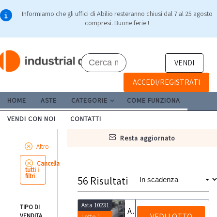
Informiamo che gli uffici di Abilio resteranno chiusi dal 7 al 25 agosto
compresi. Buone ferie !
VENDI
ACCEDI/REGISTRATI
HOME
ASTE
CATEGORIE
COME FUNZIONA
VENDI CON NOI
CONTATTI
resta aggiornato
Altro
Cancella
tutti i
filtri
56
Risultati
Asta 10231
TIPO DI
Attrezzature e arredi
VEDI LOTTO
VENDITA
Lotto 1