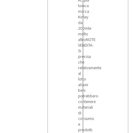
Acqua
tonica
marca
Kinley
da
200mle
molto
altroNOTE
VENDITA-
Si
precisa
che
relativamente
al
lotto
alcuni
beni
potrebbero
contenere
materiali
di
consumo
e
prodotti