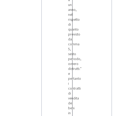
un
anno,
nel
rispetto
di
quanto
previsto
dal
comma
5,
sesto
periodo,
ovvero
distrutti.”
e
pertanto
i
contratti
di
vendita
dei
beni
in