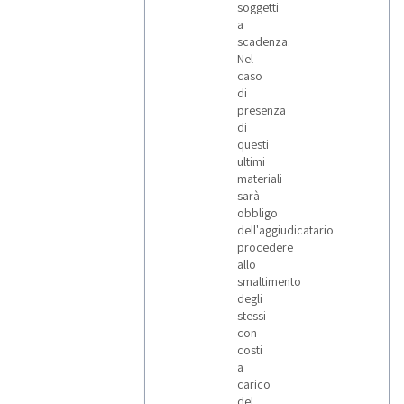
soggetti
a
scadenza.
Nel
caso
di
presenza
di
questi
ultimi
materiali
sarà
obbligo
dell'aggiudicatario
procedere
allo
smaltimento
degli
stessi
con
costi
a
carico
del