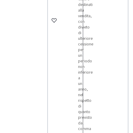
destinati
alla
vendita,
con
divieto
di
ulteriore
cessione
per
un
periodo
non
inferiore
a
un
anno,
nel
rispetto
di
quanto
previsto
dal
comma