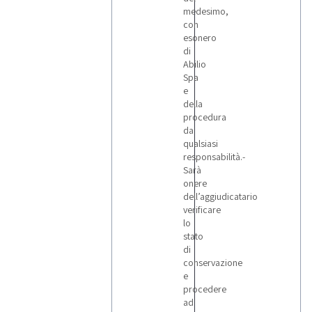
medesimo,
con
esonero
di
Abilio
Spa
e
della
procedura
da
qualsiasi
responsabilità.-
Sarà
onere
dell’aggiudicatario
verificare
lo
stato
di
conservazione
e
procedere
ad