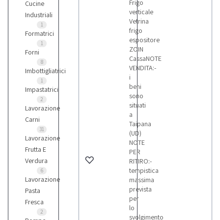
Frigo
Cucine
verticale
Industriali
Vetrina
1
frigo
Formatrici
espositore
1
ZOIN
Forni
CassaNOTE
8
VENDITA:-
Imbottigliatrici
i
1
beni
Impastatrici
sono
2
situati
Lavorazione
a
Carni
Taipana
31
(UD)
Lavorazione
NOTE
Frutta E
PER
Verdura
RITIRO:-
tempistica
6
Lavorazione
massima
prevista
Pasta
per
Fresca
lo
2
svolgimento