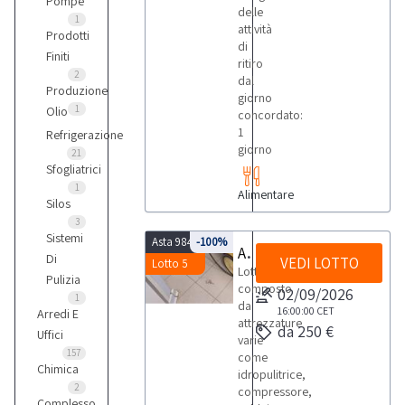
Pompe
delle
1
attività
Prodotti
di
Finiti
ritiro
2
dal
Produzione
giorno
1
Olio
concordato:
1
Refrigerazione
giorno
21
Sfogliatrici
1
Alimentare
Silos
3
Sistemi
Asta 9843
-100%
Attrezzature varie
Di
VEDI LOTTO
Lotto 5
Lotto
Pulizia
composto
02/09/2026
1
da
16:00:00
CET
Arredi E
attrezzature
da 250 €
Uffici
varie
157
come
Chimica
idropulitrice,
2
compressore,
Complesso