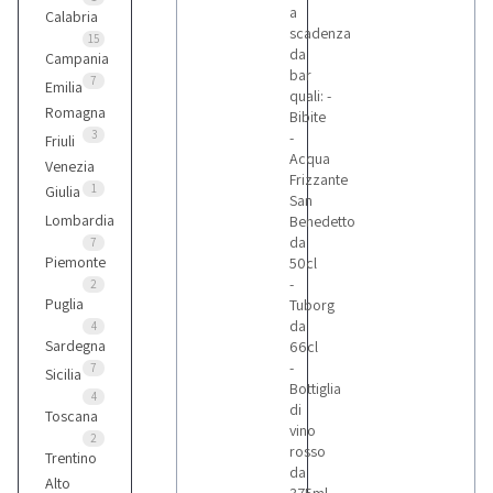
a
Calabria
scadenza
15
da
Campania
bar
7
Emilia
quali: -
Romagna
Bibite
3
-
Friuli
Acqua
Venezia
Frizzante
1
Giulia
San
Lombardia
Benedetto
da
7
Piemonte
50cl
-
2
Puglia
Tuborg
da
4
Sardegna
66cl
-
7
Sicilia
Bottiglia
4
di
Toscana
vino
2
rosso
Trentino
da
Alto