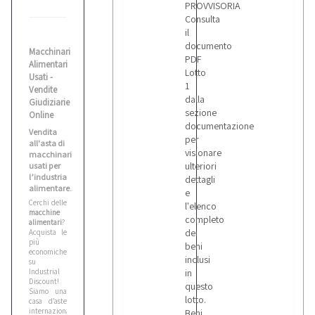
PROVVISORIA
Consulta
il
documento
Macchinari
PDF
Alimentari
Lotto
Usati -
1
Vendite
dalla
Giudiziarie
sezione
Online
documentazione
Vendita
per
all'asta di
visionare
macchinari
ulteriori
usati per
l’industria
dettagli
alimentare.
e
Cerchi delle
l'elenco
macchine
completo
alimentari
?
dei
Acquista le
più
beni
economiche
inclusi
su
Industrial
in
Discount!
questo
Siamo una
lotto.
casa d’aste
internazionale
Beni