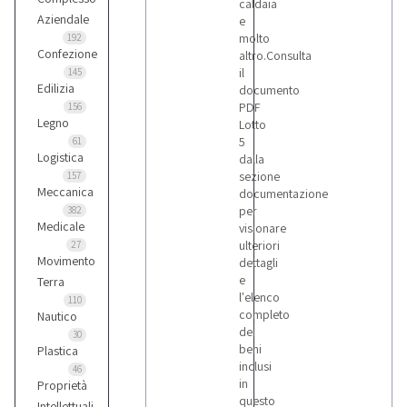
caldaia
Aziendale
e
molto
192
Confezione
altro.Consulta
il
145
Edilizia
documento
PDF
156
Legno
Lotto
5
61
Logistica
dalla
sezione
157
Meccanica
documentazione
per
382
Medicale
visionare
ulteriori
27
Movimento
dettagli
e
Terra
l'elenco
110
completo
Nautico
dei
30
beni
Plastica
inclusi
46
in
Proprietà
questo
Intellettuali