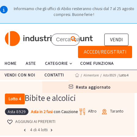
Informiamo che gli uffici di Abilio resteranno chiusi dal 7 al 25 agosto
compresi. Buone ferie !
VENDI
ACCEDI/REGISTRATI
HOME
ASTE
CATEGORIE
COME FUNZIONA
VENDI CON NOI
CONTATTI
/
Alimentare
/
Asta 8929
/ Lotto 4
resta aggiornato
Bibite e alcolici
Lotto 4
Altro
Taranto
Asta in 2 fasi
con Cauzione
Asta 8929
AGGIUNGI AI PREFERITI
4 di 4 lotti