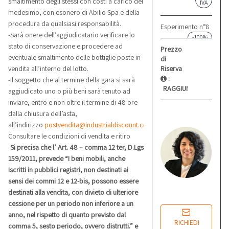
smaltimento degli stessi con costi a carico del
medesimo, con esonero di Abilio Spa e della
Esperimento n°8
procedura da qualsiasi responsabilità.
-100%
-Sarà onere dell’aggiudicatario verificare lo
Prezzo
stato di conservazione e procedere ad
di
eventuale smaltimento delle bottiglie poste in
Riserva
vendita all’interno del lotto.
:
-Il soggetto che al termine della gara si sarà
RAGGIUNTO
aggiudicato uno o più beni sarà tenuto ad
inviare, entro e non oltre il termine di 48 ore
L
dalla chiusura dell’asta,
M
all’indirizzo
postvendita@industrialdiscount.com
:
Re
Consultare le condizioni di vendita e ritiro
co
-
Si precisa che l’ Art. 48 – comma 12 ter, D.Lgs
159/2011, prevede “I beni mobili, anche
iscritti in pubblici registri, non destinati ai
Lu
sensi dei commi 12 e 12-bis, possono essere
14
destinati alla vendita, con divieto di ulteriore
cessione per un periodo non inferiore a un
RICHIEDI
anno, nel rispetto di quanto previsto dal
INFORMAZIONI
comma 5, sesto periodo, ovvero distrutti.” e