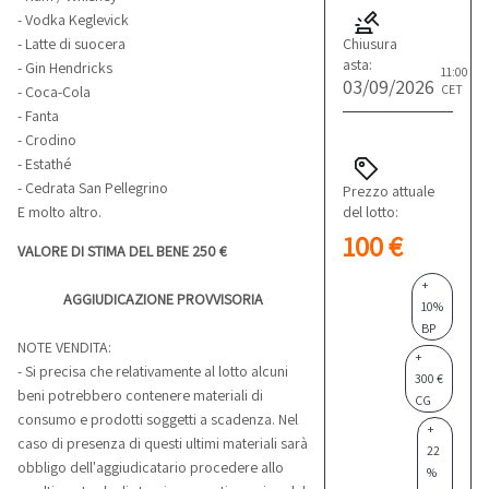
- Vodka Keglevick
Chiusura
- Latte di suocera
asta:
- Gin Hendricks
11:00
03/09/2026
CET
- Coca-Cola
- Fanta
- Crodino
- Estathé
- Cedrata San Pellegrino
Prezzo attuale del lotto
E molto altro.
Aggiorno il prezzo...
VALORE DI STIMA DEL BENE 250 €
+
10%
AGGIUDICAZIONE PROVVISORIA
BP
+
NOTE VENDITA:
300 €
- Si precisa che relativamente al lotto alcuni
CG
beni potrebbero contenere materiali di
+
consumo e prodotti soggetti a scadenza. Nel
22
caso di presenza di questi ultimi materiali sarà
%
obbligo dell'aggiudicatario procedere allo
IVA