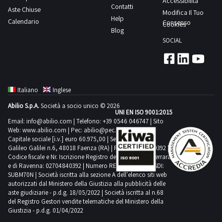
Accessibilità
CE
condizione
e
di
dal
Contatti
giorno
del
a
A,
Aste Chiuse
fumi,
produzione
della
Modifica Il Tuo
e
appena
di
marcia,
Help
giorno
concordato:
d.lgs.
partecipare
Calendario
verbale
quadro
Consenso
di
macchina
Cookies
Libretto
sopra
difficile
pulsante
Blog
concordato:
1
206/2005.
all’asta
di
elettrico,
acqua
Telaio
di
descritta
identificazioneModalità
di
SOCIAL
1
giorno.
Nello
esclusivamente
collaudo
ciminiera.
calda
di
manutenzioneNOTE
non
di
arresto,
giorno
specifico
soggetti
60301
Smontato
composta
supporto
PER
sia
vendita:Saranno
potenziometro
la
giuridici
Industrial
in
da
principale
RITIRO:-
rispettata
ammessi
per
vendita
dotati
ServiceN.
pezzi
un
Tavola
tempistica
NOTE
a
regolazione
Italiano
Inglese
è
di
1
-
serbatoio,
rotante
massima
PER
partecipare
velocità
Abilio S.p.A.
Società a socio unico © 2026
rivolta
p.iva
Quadro
Bene
scambiatore
Doppi
prevista
UNI EN ISO 9001:2015
RITIRO:
all’asta
e
esclusivamente
e
elettrico
vetusto
Email:
info@abilio.com
| Telefono:
+39 0546 046747
| Sito
rapido
gruppi
per
-
esclusivamente
5
Web:
www.abilio.com
| Pec:
abilio@pec.illimity.com
a
qualificabili
M.T.
con
a
di
lo
tempistica
soggetti
Capitale sociale [i.v.] euro 60.975,00 | Sede legale in Via
metri
soggetti
come
24
targhetta
fascio
alimentazione
Galileo Galilei n.6, 48018 Faenza (RA) | P.IVA: 02704840392 |
svolgimento
massima
giuridici
di
riparatori
Professionisti
Codice fiscale e Nr. Iscrizione Registro delle Imprese di Ferrara
kV
a
tubiero
carta
delle
prevista
dotati
cavo
e di Ravenna: 02704840392 | Numero REA RA 224830 | SDI:
e
(ossia
e
marchio
per
Pressa
attività
SUBM70N | Società iscritta alla sezione A dell'elenco siti web
per
di
con
produttori
che
400
CE
autorizzati dal Ministero della Giustizia alla pubblicità delle
gli
formatrice
di
lo
p.iva
spina
aste giudiziarie - p.d.g. 18/05/2022 | Società iscritta al n.68
di
acquistano
A,
della
impianti
per
ritiro
svolgimento
e
industriale
del Registro Gestori vendite telematiche del Ministero della
settore
i
verbale
ditta
di
dare
Giustizia - p.d.g. 01/04/2022
dal
delle
qualificabili
per
relativamente
beni
di
fornitrice
processo,tubazione