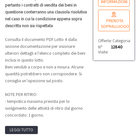
pertanto i contratti di vendita dei beni in
questione conterranno una clausola risolutiva
PRENOTA
nel caso in cui la condizione appena sopra
SOPRALLUOGO
descritta non sia rispettata
Offerte:
Categoria:
0
Alt
Consulta il documento PDF Lotto 4 dalla
N°
12840
sezione documentazione per visionare
Visite:
ulteriori dettagli e l'elenco completo dei beni
inclusi in questo lotto.
Beni venduti a corpo e non a misura. Alcune
quantità potrebbero non corrispondere. Si
consiglia un’ispezione sul posto.
NOTE PER RITIRO:
- tempistica massima prevista per lo
svolgimento delle attività di ritiro dal giorno
concordato: 1 giorno.
LEGGI TUTTO