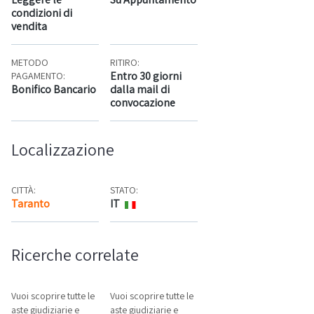
condizioni di
vendita
METODO
RITIRO:
Entro 30 giorni
PAGAMENTO:
Bonifico Bancario
dalla mail di
convocazione
Localizzazione
CITTÀ:
STATO:
Taranto
IT
Mappa
Ricerche correlate
Vuoi scoprire tutte le
Vuoi scoprire tutte le
aste giudiziarie e
aste giudiziarie e