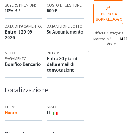
BUYERS PREMIUM:
COSTO DI GESTIONE
10% BP
600 €
PRENOTA
SOPRALLUOGO
DATA DI PAGAMENTO:
DATA VISIONE LOTTO:
Entro il 29-09-
Su Appuntamento
Offerte:
Categoria:
0
Alt
2026
Marca:
N°
ICET - Nuova Ei
1422
Visite:
METODO
RITIRO:
Entro 30 giorni
PAGAMENTO:
Bonifico Bancario
dalla email di
convocazione
Localizzazione
CITTÀ:
STATO:
Nuoro
IT
Mappa