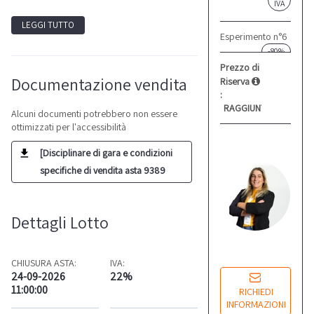
IVA
LEGGI TUTTO
Esperimento n°6
-80%
Prezzo di
Documentazione vendita
Riserva
:
RAGGIUNTO
Alcuni documenti potrebbero non essere
ottimizzati per l'accessibilità
G
[Disciplinare di gara e condizioni
F
specifiche di vendita asta 9389
Re
co
Dettagli Lotto
Lu
14
CHIUSURA ASTA:
IVA:
24-09-2026
22%
11:00:00
RICHIEDI
INFORMAZIONI