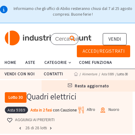
Informiamo che gli uffici di Abilio resteranno chiusi dal 7 al 25 agosto
compresi. Buone ferie !
VENDI
ACCEDI/REGISTRATI
HOME
ASTE
CATEGORIE
COME FUNZIONA
VENDI CON NOI
CONTATTI
/
Alimentare
/
Asta 9389
/ Lotto 30
resta aggiornato
Quadri elettrici
Lotto 30
Altro
Nuoro
Asta in 2 fasi
con Cauzione
Asta 9389
AGGIUNGI AI PREFERITI
28 di 28 lotti