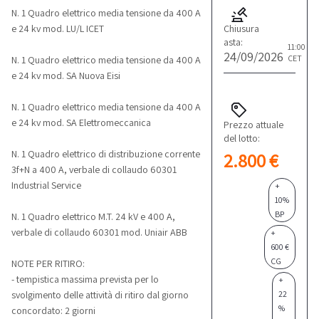
N. 1 Quadro elettrico media tensione da 400 A
Chiusura
e 24 kv mod. LU/L ICET
asta:
11:00
24/09/2026
CET
N. 1 Quadro elettrico media tensione da 400 A
e 24 kv mod. SA Nuova Eisi
N. 1 Quadro elettrico media tensione da 400 A
e 24 kv mod. SA Elettromeccanica
Prezzo attuale
del lotto:
N. 1 Quadro elettrico di distribuzione corrente
2.800 €
3f+N a 400 A, verbale di collaudo 60301
Industrial Service
+
10%
BP
N. 1 Quadro elettrico M.T. 24 kV e 400 A,
verbale di collaudo 60301 mod. Uniair ABB
+
600 €
CG
NOTE PER RITIRO:
- tempistica massima prevista per lo
+
22
svolgimento delle attività di ritiro dal giorno
%
concordato: 2 giorni