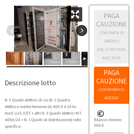
PAGA
CAUZIONE
CON CARTA DI
CREDITO
DAL 17/09/2026
ALLE 11:00
PAGA
CAUZIONE
Descrizione lotto
CON BONIFICO
ADESSO
N. 5 Quadri elettrici di cui (N. 1 Quadro
elettrico media tensione da 400 A e 24 kv
mod. LU/L ICET + altri N. 3 Quadri elettrici M.T.
Rilancio minimo:
400A/24 + N. 1 Quadri di distribuzione) nello
500 €
specifico: