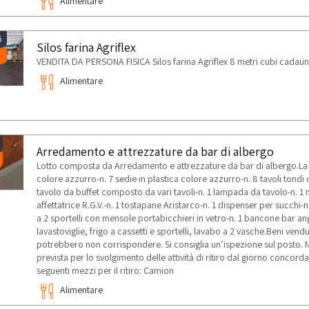
Alimentare
6
Silos farina Agriflex
VENDITA DA PERSONA FISICA Silos farina Agriflex 8 metri cubi ca
Alimentare
Arredamento e attrezzature da bar di albergo
Lotto composta da Arredamento e attrezzature da bar di albergo.La v
colore azzurro-n. 7 sedie in plastica colore azzurro-n. 8 tavoli tondi 
tavolo da buffet composto da vari tavoli-n. 1 lampada da tavolo-n. 1
affettatrice R.G.V.-n. 1 tostapane Aristarco-n. 1 dispenser per succhi-n
a 2 sportelli con mensole portabicchieri in vetro-n. 1 bancone bar 
lavastoviglie, frigo a cassetti e sportelli, lavabo a 2 vasche.Beni ven
potrebbero non corrispondere. Si consiglia un’ispezione sul posto.
prevista per lo svolgimento delle attività di ritiro dal giorno concordat
seguenti mezzi per il ritiro: Camion
Alimentare