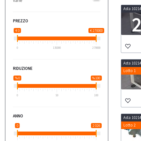
Varie
Asta 1021
2
PREZZO
€ 0
€ 270000
LOT
0
135000
270000
Asta 1021
RIDUZIONE
Lotto 1
% 0
% 100
0
50
100
ANNO
Asta 1021
Lotto 2
0
2 026