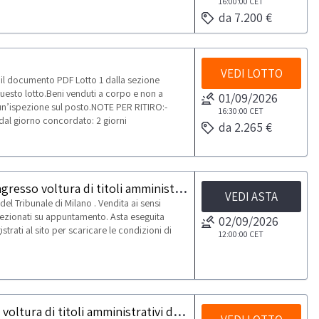
16:00:00
CET
da 7.200 €
VEDI LOTTO
 il documento PDF Lotto 1 dalla sezione
uesto lotto.Beni venduti a corpo e non a
01/09/2026
un’ispezione sul posto.NOTE PER RITIRO:-
16:30:00
CET
 dal giorno concordato: 2 giorni
da 2.265 €
Asta di Attrezzature per ristorazione e arredi e subingresso voltura di titoli amministrativi di posizioni connesse all'attività
VEDI ASTA
el Tribunale di Milano . Vendita ai sensi
spezionati su appuntamento. Asta eseguita
02/09/2026
rati al sito per scaricare le condizioni di
12:00:00
CET
Attrezzature per ristorazione e arredi e subingresso voltura di titoli amministrativi di posizioni connesse all'attività