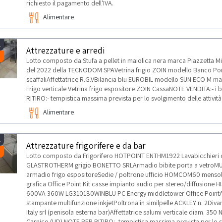
richiesto il pagamento dell'IVA.
Alimentare
1
Attrezzature e arredi
Lotto composto da:Stufa a pellet in maiolica nera marca Piazzetta Min
del 2022 della TECNODOM SPAVetrina frigio ZOIN modello Banco Por
scaffaliAffettatrice R.G.VBilancia blu EUROBIL modello SUN ECO M
Frigo verticale Vetrina frigo espositore ZOIN CassaNOTE VENDITA:- i 
RITIRO:- tempistica massima prevista per lo svolgimento delle attività
Alimentare
1
Attrezzature frigorifere e da bar
Lotto composto da:Frigorifero HOTPOINT ENTHM1922 Lavabicchieri
GLASTROTHERM grigio BONETTO SRLArmadio bibite porta a vetroMU
armadio frigo espositoreSedie / poltrone ufficio HOMCOM60 mensol
grafica Office Point Kit casse impianto audio per stereo/diffusione
600VA 360W LG310180WINBLU PC Energy middletower Office PointA
stampante multifunzione inkjetPoltrona in similpelle ACKLEY n. 2Div
Italy srl (penisola esterna bar)Affettatrice salumi verticale diam. 350
Carnico (UD) NOTE PER RITIRO:- tempistica massima prevista per lo svo