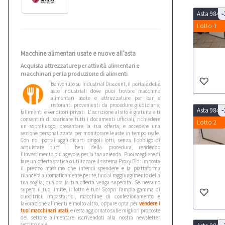
Asta 9843
-
Lotto 1
Macchine alimentari usate e nuove all’asta
Acquista attrezzature per attività alimentari e
macchinari per la produzione di alimenti
Benvenuto su Industrial Discount, il portale delle
aste industriali dove puoi trovare macchine
alimentari usate e attrezzature per bar e
ristoranti provenienti da procedure giudiziarie,
Asta 9843
-
fallimenti e venditori privati. L’iscrizione al sito è gratuita e ti
consentirà di scaricare tutti i documenti ufficiali, richiedere
Lotto 2
un sopralluogo, presentare la tua offerta, e accedere una
sezione personalizzata per monitorare le aste in tempo reale.
Con noi potrai aggiudicarti singoli lotti, senza l'obbligo di
acquistare tutti i beni della procedura, rendendo
l'investimento più agevole per la tua azienda. Puoi scegliere di
fare un'offerta statica o utilizzare il sistema Proxy Bid: imposta
il prezzo massimo che intendi spendere e la piattaforma
rilancerà automaticamente per te, fino al raggiungimento della
tua soglia, qualora la tua offerta venga superata. Se nessuno
supera il tuo limite, il lotto è tuo! Scopri l’ampia gamma di
cuocitrici, impastatrici, macchine di confezionamento e
lavorazione alimenti e molto altro, oppure opta per
vendere i
tuoi macchinari usati
, e resta aggiornato sulle migliori proposte
del settore alimentare iscrivendoti alla nostra newsletter
settimanale.