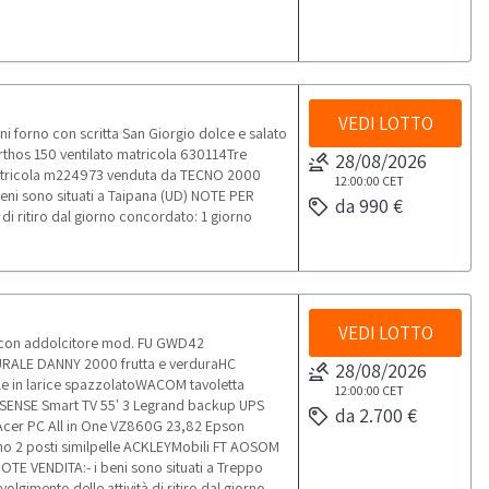
VEDI LOTTO
i forno con scritta San Giorgio dolce e salato
thos 150 ventilato matricola 630114Tre
28/08/2026
 matricola m224973 venduta da TECNO 2000
12:00:00
CET
beni sono situati a Taipana (UD) NOTE PER
da 990 €
 di ritiro dal giorno concordato: 1 giorno
VEDI LOTTO
 con addolcitore mod. FU GWD42
RALE DANNY 2000 frutta e verduraHC
28/08/2026
e in larice spazzolatoWACOM tavoletta
12:00:00
CET
 HISENSE Smart TV 55' 3 Legrand backup UPS
da 2.700 €
cer PC All in One VZ860G 23,82 Epson
ano 2 posti similpelle ACKLEYMobili FT AOSOM
 NOTE VENDITA:- i beni sono situati a Treppo
lgimento delle attività di ritiro dal giorno