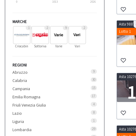
0
1013
2026
MARCHE
Asta 9887
1
2
9
2
Lotto 1
Criocabin
Sottoriva
Varie
Vari
REGIONI
9
Abruzzo
Asta 1027
30
Calabria
1
15
Campania
17
Emilia Romagna
LOT
4
Friuli Venezia Giulia
8
Lazio
1
Liguria
29
Asta 1027
Lombardia