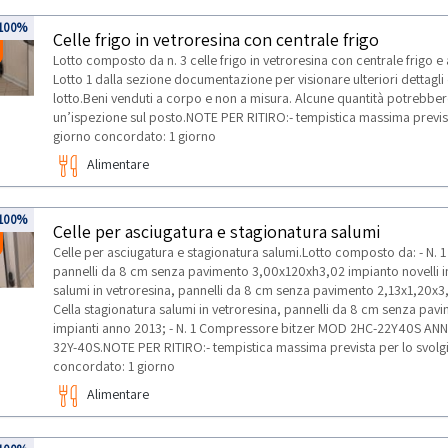
100%
Celle frigo in vetroresina con centrale frigo
Lotto composto da n. 3 celle frigo in vetroresina con centrale frigo 
Lotto 1 dalla sezione documentazione per visionare ulteriori dettagli 
lotto.Beni venduti a corpo e non a misura. Alcune quantità potrebber
un’ispezione sul posto.NOTE PER RITIRO:- tempistica massima prevista p
giorno concordato: 1 giorno
Alimentare
100%
Celle per asciugatura e stagionatura salumi
Celle per asciugatura e stagionatura salumi.Lotto composto da: - N. 1 
pannelli da 8 cm senza pavimento 3,00x120xh3,02 impianto novelli imp
salumi in vetroresina, pannelli da 8 cm senza pavimento 2,13x1,20x3,0
Cella stagionatura salumi in vetroresina, pannelli da 8 cm senza pa
impianti anno 2013; - N. 1 Compressore bitzer MOD 2HC-22Y40S ANNO
32Y-40S.NOTE PER RITIRO:- tempistica massima prevista per lo svolgime
concordato: 1 giorno
Alimentare