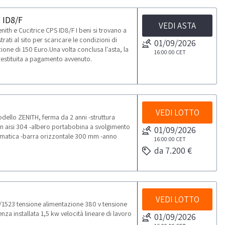
 ID8/F
VEDI ASTA
th e Cucitrice CPS ID8/F I beni si trovano a
ati al sito per scaricare le condizioni di
01/09/2026
ione di 150 Euro.Una volta conclusa l'asta, la
16:00:00
CET
à restituita a pagamento avvenuto.
VEDI LOTTO
ello ZENITH, ferma da 2 anni -struttura
 in aisi 304 -albero portabobina a svolgimento
01/09/2026
matica -barra orizzontale 300 mm -anno
16:00:00
CET
da 7.200 €
VEDI LOTTO
1523 tensione alimentazione 380 v tensione
a installata 1,5 kw velocità lineare di lavoro
01/09/2026