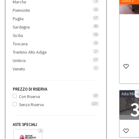
Lotto 1
3
Marche
11
Piemonte
17
Puglia
40
Sardegna
76
Sicilia
8
Toscana
2
Trentino Alto Adige
17
Umbria
7
Veneto
PREZZO DI RISERVA
Asta 9843
-
57
Con Riserva
237
Senza Riserva
LOT
ASTE SPECIALI
2