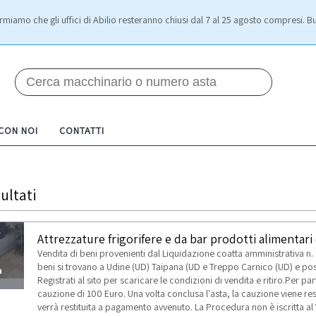
rmiamo che gli uffici di Abilio resteranno chiusi dal 7 al 25 agosto compresi. Bu
 CON NOI
CONTATTI
ultati
1
Attrezzature frigorifere e da bar prodotti alimentari
4
Vendita di beni provenienti dal Liquidazione coatta amministrativa n. 1
beni si trovano a Udine (UD) Taipana (UD e Treppo Carnico (UD) e p
Registrati al sito per scaricare le condizioni di vendita e ritiro.Per p
cauzione di 100 Euro. Una volta conclusa l'asta, la cauzione viene resti
TI
verrà restituita a pagamento avvenuto. La Procedura non è iscritta al 