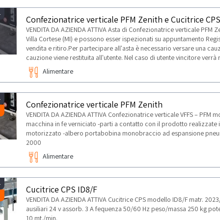
4
Confezionatrice verticale PFM Zenith e Cucitrice CPS
VENDITA DA AZIENDA ATTIVA Asta di Confezionatrice verticale PFM Zeni
Villa Cortese (MI) e possono esser ispezionati su appuntamento Registr
vendita e ritiro.Per partecipare all'asta è necessario versare una cauz
cauzione viene restituita all'utente. Nel caso di utente vincitore verr
TI
Alimentare
4
Confezionatrice verticale PFM Zenith
VENDITA DA AZIENDA ATTIVA Confezionatrice verticale VFFS – PFM mod
macchina in fe verniciato -parti a contatto con il prodotto realizzate
motorizzato -albero portabobina monobraccio ad espansione pneu
2000
Alimentare
4
Cucitrice CPS ID8/F
VENDITA DA AZIENDA ATTIVA Cucitrice CPS modello ID8/F matr. 2023/
ausiliari 24 v assorb. 3 A fequenza 50/60 Hz peso/massa 250 kg potenz
10 mt./min.