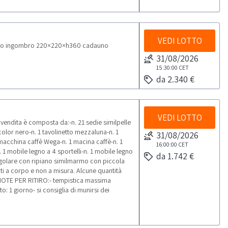
VEDI LOTTO
dauno ingombro 220×220×h360 cadauno
31/08/2026
15:30:00
CET
da 2.340 €
VEDI LOTTO
endita è composta da:-n. 21 sedie similpelle
color nero-n. 1 tavolinetto mezzaluna-n. 1
31/08/2026
 macchina caffè Wega-n. 1 macina caffè-n. 1
16:00:00
CET
. 1 mobile legno a 4 sportelli-n. 1 mobile legno
da 1.742 €
angolare con ripiano similmarmo con piccola
duti a corpo e non a misura. Alcune quantità
 NOTE PER RITIRO:- tempistica massima
o: 1 giorno- si consiglia di munirsi dei