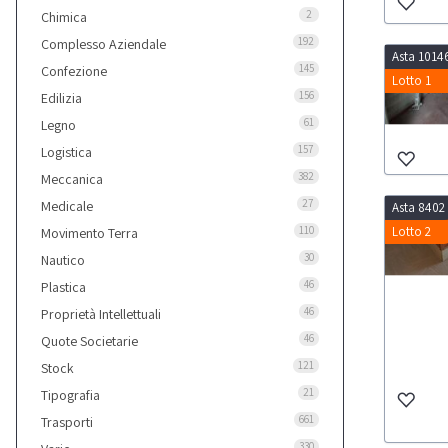
2
Chimica
192
Complesso Aziendale
Asta 1014
145
Confezione
Lotto 1
156
Edilizia
61
Legno
157
Logistica
382
Meccanica
27
Medicale
Asta 8402
110
Lotto 2
Movimento Terra
30
Nautico
46
Plastica
46
Proprietà Intellettuali
46
Quote Societarie
121
Stock
21
Tipografia
661
Trasporti
330