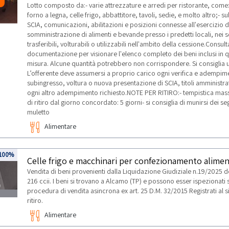
Lotto composto da:- varie attrezzature e arredi per ristorante, come
forno a legna, celle frigo, abbattitore, tavoli, sedie, e molto altro;- su
SCIA, comunicazioni, abilitazioni e posizioni connesse all'esercizio de
somministrazione di alimenti e bevande presso i predetti locali, nei soli 
trasferibili, volturabili o utilizzabili nell'ambito della cessione.Cons
documentazione per visionare l'elenco completo dei beni inclusi in q
misura. Alcune quantità potrebbero non corrispondere. Si consiglia 
L’offerente deve assumersi a proprio carico ogni verifica e adempimen
subingresso, voltura o nuova presentazione di SCIA, titoli amministrat
ogni altro adempimento richiesto.NOTE PER RITIRO:- tempistica massim
di ritiro dal giorno concordato: 5 giorni- si consiglia di munirsi dei se
muletto
Alimentare
100%
3
Vendita di beni provenienti dalla Liquidazione Giudiziale n.19/2025 del
216 ccii. I beni si trovano a Alcamo (TP) e possono esser ispezionat
procedura di vendita asincrona ex art. 25 D.M. 32/2015 Registrati al si
ritiro.
TI
Alimentare