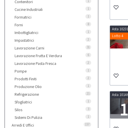
1
Contenitori
1
Cucine Industriali
1
Formatrici
8
Forni
Asta 1023
1
Imbottigliatrici
Lotto 4
2
Impastatrici
31
Lavorazione Carni
6
Lavorazione Frutta E Verdura
2
Lavorazione Pasta Fresca
1
Pompe
2
Prodotti Finiti
1
Produzione Olio
21
Refrigerazione
Asta 1014
1
1
Sfogliatrici
3
Silos
1
Sistemi Di Pulizia
LOT
157
Arredi E Uffici