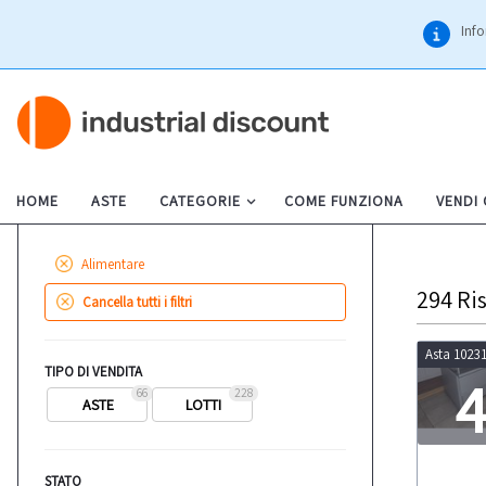
Info
HOME
ASTE
CATEGORIE
COME FUNZIONA
VENDI
Alimentare
294
Ris
Cancella tutti i filtri
Asta 1023
TIPO DI VENDITA
66
228
ASTE
LOTTI
LOT
STATO