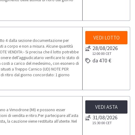
VEDI LOTTO
tto 4 dalla sezione documentazione per
uti a corpo e non a misura. Alcune quantità
28/08/2026
TE VENDITA:- Si precisa che il lotto potrebbe
12:00:00
CET
nere dell’aggiudicatario verificare lo stato di
da 470 €
n costi a carico del medesimo, con esonero di
o situati a Treppo Carnico (UD) NOTE PER
 di ritiro dal giorno concordato: 1 giorno
VEDI ASTA
ovano a Vimodrone (MI) e possono esser
oni di vendita e ritiro.Per partecipare all'asta
31/08/2026
, la cauzione viene restituita all'utente. Nel
15:30:00
CET