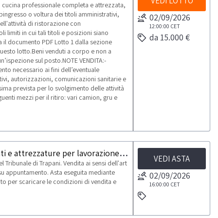
VEDI LOTTO
: cucina professionale completa e attrezzata,
bingresso o voltura dei titoli amministrativi,
02/09/2026
ll'attività di ristorazione con
12:00:00
CET
limiti in cui tali titoli e posizioni siano
da 15.000 €
ulta il documento PDF Lotto 1 dalla sezione
uesto lotto.Beni venduti a corpo e non a
un’ispezione sul posto.NOTE VENDITA:-
to necessario ai fini dell’eventuale
ivi, autorizzazioni, comunicazioni sanitarie e
a prevista per lo svolgimento delle attività
guenti mezzi per il ritiro: vari camion, gru e
Celle frigo e macchinari per confezionamento alimenti e attrezzature per lavorazione salumi
VEDI ASTA
 Tribunale di Trapani. Vendita ai sensi dell'art
i su appuntamento. Asta eseguita mediante
02/09/2026
to per scaricare le condizioni di vendita e
16:00:00
CET