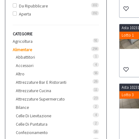
102
Da Ripubblicare
192
Aperta
Asta 1023
CATEGORIE
Lotto 1
91
Agricoltura
294
Alimentare
1
Abbattitori
4
Accessori
56
Altro
26
Attrezzature Bar E Ristoranti
Asta 1023
11
Attrezzature Cucina
Lotto 3
23
Attrezzature Supermercato
2
Bilance
4
Celle Di Lievitazione
2
Celle Di Puntatura
16
Confezionamento