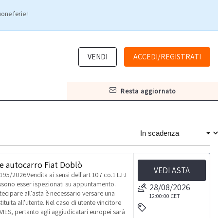
one ferie !
VENDI
ACCEDI/REGISTRATI
resta aggiornato
 e autocarro Fiat Doblò
VEDI ASTA
95/2026Vendita ai sensi dell'art 107 co.1 L.F.I
ossono esser ispezionati su appuntamento.
28/08/2026
artecipare all'asta è necessario versare una
12:00:00
CET
tuita all'utente. Nel caso di utente vincitore
VIES, pertanto agli aggiudicatari europei sarà