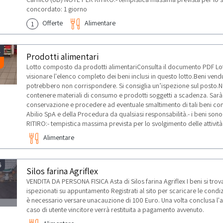
concordato: 1 giorno
Offerte
Alimentare
1
1
Prodotti alimentari
Lotto composto da prodotti alimentariConsulta il documento PDF Lo
visionare l'elenco completo dei beni inclusi in questo lotto.Beni vend
potrebbero non corrispondere. Si consiglia un’ispezione sul posto.NO
contenere materiali di consumo e prodotti soggetti a scadenza. Sarà o
conservazione e procedere ad eventuale smaltimento di tali beni co
Abilio SpA e della Procedura da qualsiasi responsabilità.- i beni son
RITIRO:- tempistica massima prevista per lo svolgimento delle attività
Alimentare
6
Silos farina Agriflex
VENDITA DA PERSONA FISICA Asta di Silos farina Agriflex I beni si tr
ispezionati su appuntamento Registrati al sito per scaricare le condizi
è necessario versare unacauzione di 100 Euro. Una volta conclusa l'asta
caso di utente vincitore verrà restituita a pagamento avvenuto.
TI