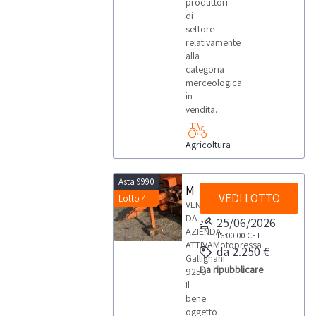
produttori
di
settore
relativamente
alla
categoria
merceologica
in
vendita.
Agricoltura
Asta 9990
Motopressa Gallignani
VEDI LOTTO
Lotto 4
VENDITA
DA
25/06/2026
AZIENDA
16:00:00
CET
ATTIVAMotopressa
da 2.250 €
Gallignani
Da ripubblicare
9250
Il
bene
oggetto