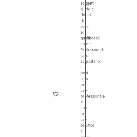
soggetti
giuridici
dotati
di
p.iva
e
qualificabili
come
Professionisti
(che
acquistano
i
beni
solo
per
uso
professionale
e
non
per
uso
privato)
ai
sensi