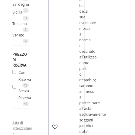
Sardegna
fini
13
della
Sicilia
sua
3
eventuale
Toscana
messa
2
a
Veneto
norma
4
o
destinato
PREZZO
all'utilizzo
DI
come
RISERVA
parti
Con
di
Riserva
ricambio;
saranno
42
Senza
ammessi
a
Riserva
partecipare
49
all’asta
esclusivamente
soggetti
Aste di
giuridici
attrezzature
dotati
e