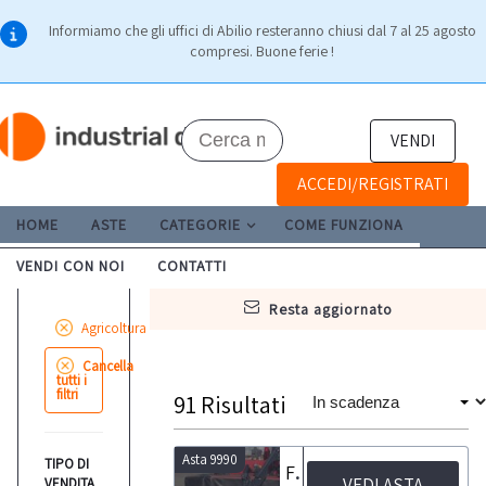
Informiamo che gli uffici di Abilio resteranno chiusi dal 7 al 25 agosto
compresi. Buone ferie !
VENDI
ACCEDI/REGISTRATI
HOME
ASTE
CATEGORIE
COME FUNZIONA
VENDI CON NOI
CONTATTI
resta aggiornato
Agricoltura
Cancella
tutti i
filtri
91
Risultati
Asta 9990
TIPO DI
Falciatrice Vicon, Trattore Same Falcon e Erpice rotante Maschio Gaspardo
VEDI ASTA
VENDITA