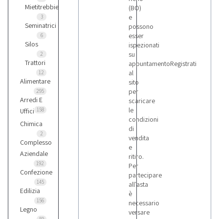
Mietitrebbie
(BO)
e
3
Seminatrici
possono
esser
6
Silos
ispezionati
su
2
Trattori
appuntamentoRegistrati
al
12
Alimentare
sito
per
295
Arredi E
scaricare
le
158
Uffici
condizioni
Chimica
di
2
vendita
Complesso
e
Aziendale
ritiro.
192
Per
Confezione
partecipare
145
all'asta
Edilizia
è
156
necessario
Legno
versare