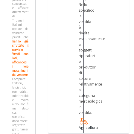
concorsuali
Nello
e affidate
specifico
direttamente
la
dai
Tribunali
vendita
italiani
è
oppure da
rivolta
venditori
privati che
esclusivamente
hanno già
a
sfruttato il
soggetti
servizio
Vendi con
riparatori
Noi,
e
affidandoci
i loro
produttori
macchinari
di
da vendere
.
settore
Comprare
trattori,
relativamente
falciatrici,
alla
seminatrici,
categoria
mietitrebbie
e molto
merceologica
altro non è
in
ma stato
vendita.
così
semplice:
dopo esserti
registrato
Agricoltura
gratuitamente,
potrai