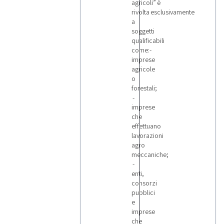
agricoli” è
settimanale.
rivolta esclusivamente
a
soggetti
qualificabili
come:-
imprese
agricole
o
forestali;
-
imprese
che
effettuano
lavorazioni
agro
meccaniche;
-
enti,
consorzi
pubblici
e
imprese
che