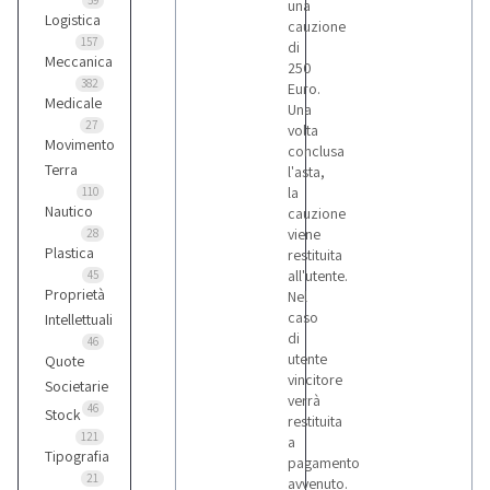
59
una
Logistica
cauzione
157
di
Meccanica
250
382
Euro.
Medicale
Una
27
volta
Movimento
conclusa
Terra
l'asta,
la
110
Nautico
cauzione
viene
28
Plastica
restituita
all'utente.
45
Proprietà
Nel
caso
Intellettuali
di
46
utente
Quote
vincitore
Societarie
verrà
46
Stock
restituita
121
a
Tipografia
pagamento
21
avvenuto.