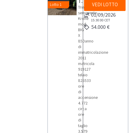
Trincia semovente Krone BIG X 850
VEDI LOTTO
Lotto 1
Trincia
semovente
01/09/2026
Krone
15:30:00
CET
mod.
54.000 €
BIG
X
850anno
di
immatricolazione
2011
matricola
919127
telaio
825533
ore
di
accensione
4.772
circa
ore
di
taglio
3.579