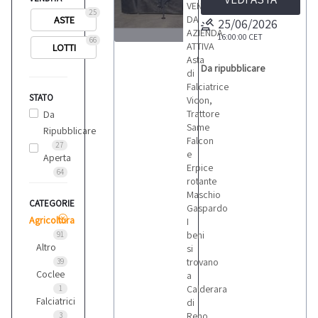
VENDITA
25
DA
ASTE
25/06/2026
AZIENDA
16:00:00
CET
66
ATTIVA
LOTTI
4
Asta
Da ripubblicare
di
Falciatrice
STATO
Vicon,
Trattore
Da
Same
Ripubblicare
LOTTI
Falcon
27
e
Aperta
Erpice
64
rotante
Maschio
CATEGORIE
Gaspardo
Agricoltura
I
beni
91
Altro
si
trovano
39
Coclee
a
Calderara
1
Falciatrici
di
Reno
3