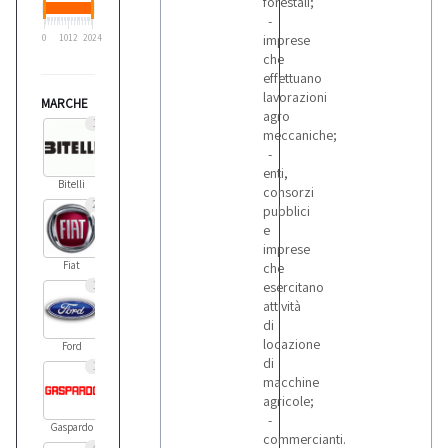
forestali;
-
imprese
0
1012
2024
che
effettuano
lavorazioni
MARCHE
agro
1
meccaniche;
-
enti,
Bitelli
consorzi
2
pubblici
e
imprese
Fiat
che
1
esercitano
attività
di
locazione
Ford
di
1
macchine
agricole;
-
Gaspardo
commercianti.
4