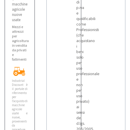
di
macchine
p.iva
agricole
e
nuove
qualificabili
usate
come
Mezzi e
Professionisti
attrezzi
(che
per
acquistano
agricoltura
in vendita
i
da privati
beni
e
solo
fallimenti
per
uso
professionale
e
Industrial
non
Discount è
il portale di
per
riferimento
uso
per
privato)
l’acquisto di
macchine
ai
agricole
sensi
usate e
nuove,
del
provenienti
d.lgs.
da
206/2005.
procedure