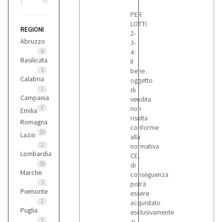
PER
LOTTI
REGIONI
New Holland
2-
1
Abruzzo
3-
8
4:
Basilicata
Il
Varie
5
bene
Calabria
oggetto
1
di
Campania
vendita
2
non
Emilia
risulta
Romagna
conforme
10
Lazio
alla
2
normativa
Lombardia
CE,
29
di
Marche
conseguenza
3
potrà
Piemonte
essere
2
acquistato
Puglia
esclusivamente
7
ai